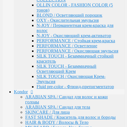
Инструменты & Аксессуары
OLLIN COLOR - FASHION COLOR (5
Парфюмерное мыло
тонов)
Парфюмерия
BLOND / Осветляющий порошок
Constant Delight
OXY - Окислительная эмульсия
Repair / Для поврежденных волос
N-JOY / Перманентная крем-краска для
Лосьон для удаления красителя
волос
5 Magic Oil / Уход и стайлинг
N-JOY - Окисляющий крем-активатор
Fixing
PERFORMANCE / Стойкая крем-краска
Pre-Styling
PERFORMANCE / Осветление
Styling
PERFORMANCE / Окисляющая эмульсия
BARBER & MEN'S / Косметика для мужчин
SILK TOUCH - Безаммиачный стойкий
C-Line / Сохранение цвета
краситель
Лаки для волос
SILK TOUCH - Безаммиачный
Oxigent / Оксигенты
Осветляющий Крем
Осветляющий порошок
SILK TOUCH / Окисляющая Крем-
Delight TRIONFO / Окрашивания волос
Эмульсия
Краска для бровей
Fluid pre-color - Флюид-препигментатор
Crema Colorante Vit C / Краситель с витамином С
Kondor
кашемиром и алоэ
ARABIAN SPA / Сандал для волос и кожи
Olio Colorante / Масло для окрашивания волос
голоаы
Delightex / Мультивитаминная защита
ARABIAN SPA / Сандал для тела
Крио Терапия
SKINCARE / Для лица
SPA / Терапия с шелком
FAST SHADE / Краситель для волос и бороды
Серия против выпадения
HAIR & BODY / Волосы & Тело
Восстановление волос