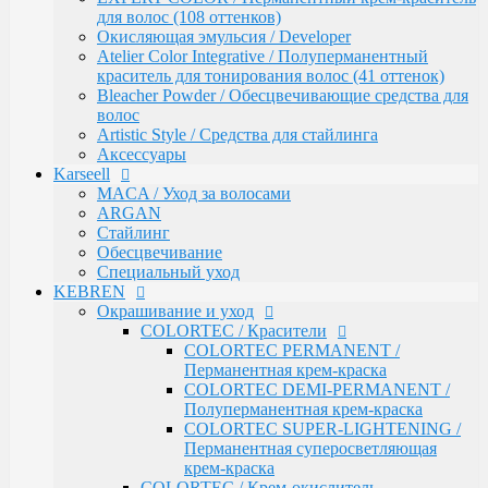
Обесцвечивание
для волос (108 оттенков)
Специальный уход
Окисляющая эмульсия / Developer
KEBREN
Atelier Color Integrative / Полуперманентный
Окрашивание и уход
краситель для тонирования волос (41 оттенок)
COLORTEC / Красители
Bleacher Powder / Обесцвечивающие средства для
COLORTEC PERMANENT /
волос
Перманентная крем-краска
Artistic Style / Средства для стайлинга
COLORTEC DEMI-PERMANENT /
Аксессуары
Полуперманентная крем-краска
Karseell
COLORTEC SUPER-LIGHTENING /
MACA / Уход за волосами
Перманентная суперосветляющая
ARGAN
крем-краска
Стайлинг
COLORTEC / Крем-окислитель
Обесцвечивание
BLOND FOUNDATION / Обесцвечивающий
Специальный уход
порошок
KEBREN
EXPERT LINE / Уход
Окрашивание и уход
RE:SHAPE / Стайлинг
COLORTEC / Красители
INCREDIBLE VOLUME / Для объема волос
COLORTEC PERMANENT /
TOTAL REPAIR / Для восстановления волос
Перманентная крем-краска
HYDRA THERAPY / Для увлажнения волос
COLORTEC DEMI-PERMANENT /
SAVE COLOR / Для окрашенных волос
Полуперманентная крем-краска
CONCEPT
COLORTEC SUPER-LIGHTENING /
CURL MAKER / Химическая завивка
Перманентная суперосветляющая
PROFY TOUCH / Защитные средства для кожи и
крем-краска
волос
COLORTEC / Крем-окислитель