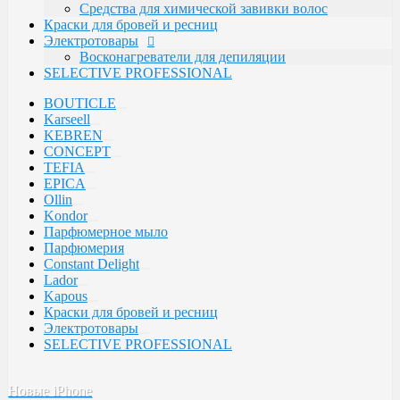
Hair Company
Средства для химической завивки волос
Kondor
Краски для бровей и ресниц
Сталекс
Электротовары
Depiltouch
Восконагреватели для депиляции
Solinberg
SELECTIVE PROFESSIONAL
Zinger
Mertz
BOUTICLE
Mozart
Karseell
Camillen
KEBREN
White Line
CONCEPT
Camillen 60
TEFIA
RuNail Professional
EPICA
PROFCOSMO
Ollin
Ekel
Kondor
Lebelage
Парфюмерное мыло
Constant Delight
Парфюмерия
Schwarzkopf Professional
Constant Delight
Domix Green Professional
Lador
RefectoCil
Kapous
Godefroy Eyebrow
Краски для бровей и ресниц
Henna Expert
Электротовары
Lador
SELECTIVE PROFESSIONAL
TIGI
CHI
Новые iPhone
Bouticle