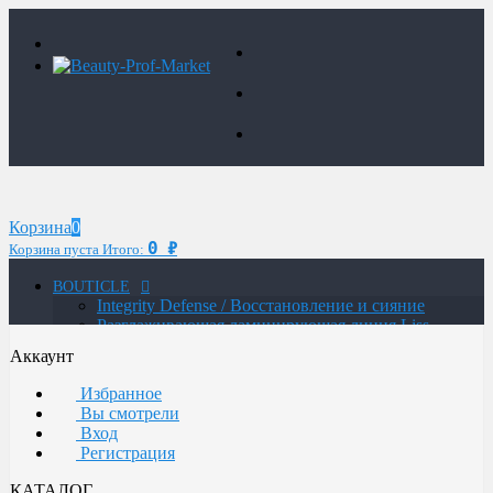
Корзина
0
0
₽
Корзина пуста
Итого:
BOUTICLE
Integrity Defense / Восстановление и сияние
Разглаживающая ламинирующая линия Liss
Control Laminating
Аккаунт
MAN / Мужская линия
ATELIER TREND COLOR MAN / Краситель для
Избранное
мужчин
Вы смотрели
Glow Lab Repair / Интенсивное питание и
Вход
восстановление
Регистрация
Glow-Lab BIORICH / Объем и восстановление
волос
КАТАЛОГ