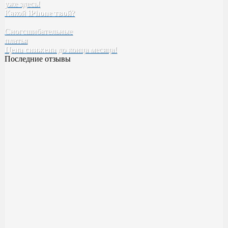
уже здесь!
Tefia
Какой
iPhone твой
SELECTIVE
?
Kebren
Сногсшибательные
Karseell
платья
Concept
Цена снижена
EPICA
до конца месяца!
Последние отзывы
Духи BYREDO Bal d’Afrique
Классный аромат ??
Качество высокое! Стойкость,шлейф все как надо ✅
Милена
23 ноября 2023 14:20
Духи Boadicea the Victorious Aurica
Хорошее качество
Возьму в следующий рас больше )
Катя
17 ноября 2023 00:55