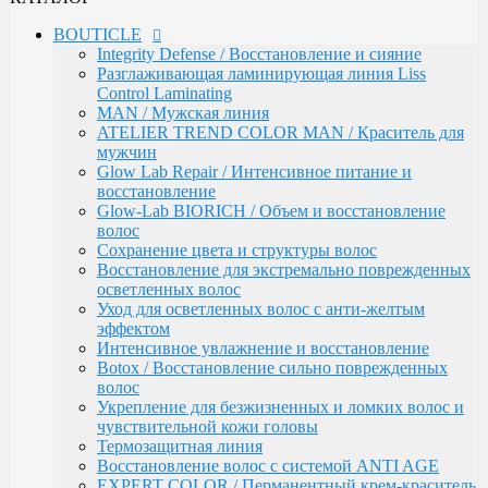
Сохранение цвета и структуры волос
Восстановление для экстремально поврежденных
BOUTICLE
осветленных волос
Integrity Defense / Восстановление и сияние
Уход для осветленных волос с анти-желтым
Разглаживающая ламинирующая линия Liss
эффектом
Control Laminating
Интенсивное увлажнение и восстановление
MAN / Мужская линия
Botox / Восстановление сильно поврежденных
ATELIER TREND COLOR MAN / Краситель для
волос
мужчин
Укрепление для безжизненных и ломких волос и
Glow Lab Repair / Интенсивное питание и
чувствительной кожи головы
восстановление
Термозащитная линия
Glow-Lab BIORICH / Объем и восстановление
Воcстановление волос с системой ANTI AGE
волос
EXPERT COLOR / Перманентный крем-краситель
Сохранение цвета и структуры волос
для волос (108 оттенков)
Восстановление для экстремально поврежденных
Окисляющая эмульсия / Developer
осветленных волос
Atelier Color Integrative / Полуперманентный
Уход для осветленных волос с анти-желтым
краситель для тонирования волос (41 оттенок)
эффектом
Bleacher Powder / Обесцвечивающие средства для
Интенсивное увлажнение и восстановление
волос
Botox / Восстановление сильно поврежденных
Artistic Style / Средства для стайлинга
волос
Аксессуары
Укрепление для безжизненных и ломких волос и
Karseell
чувствительной кожи головы
MACA / Уход за волосами
Термозащитная линия
ARGAN
Воcстановление волос с системой ANTI AGE
Стайлинг
EXPERT COLOR / Перманентный крем-краситель