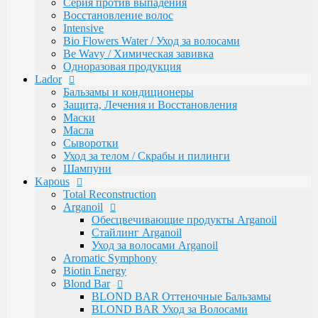
Серия против выпадения
Gentleman Мужская серия
Восстановление волос
Glyoxy Sleek Hair Выпрямления волос
Intensive
Go-Wash
Bio Flowers Water / Уход за волосами
KAPOUS DEPILATION Депиляции
Be Wavy / Химическая завивка
Аксессуары для депиляции
Одноразовая продукция
Горячие воски
Lador
Гелевый воск в гранулах
Бальзамы и кондиционеры
Гелевый воски в картриджах
Защита, Лечения и Восстановления
Жирорастворимый Воск в Банке
Маски
Жирорастворимый воск в картриджах
Масла
Сахарная паста Kapous Professional
Сыворотки
Уход до и после депиляции
Уход за телом / Скрабы и пилинги
Kapous Аксессуары и инструменты
Шампуни
Одноразовая продукция Kapous
Kapous
Брашинги, Расчески, Щетки
Total Reconstruction
Для окрашивания и завивки
Arganoil
Зажимы
Обесцвечивающие продукты Arganoil
Ножницы
Стайлинг Arganoil
Перчатки
Уход за волосами Arganoil
Пластмассовые насос-дозаторы
Aromatic Symphony
Сумки, саквояжи
Biotin Energy
Одежда, Фартуки, пеньюары
Blond Bar
Фены
BLOND BAR Оттеночные Бальзамы
Life Color Оттеночные средства
BLOND BAR Уход за Волосами