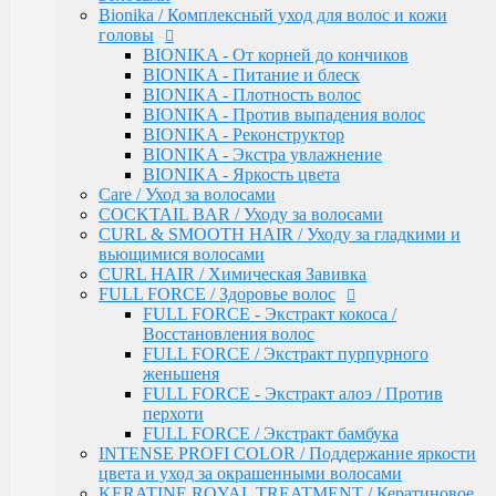
INTENSE PROFI COLOR / Поддержание яркости
Bionika / Комплексный уход для волос и кожи
цвета и уход за окрашенными волосами
головы
KERATINE ROYAL TREATMENT / Кератиновое
BIONIKA - От корней до кончиков
восстановление
BIONIKA - Питание и блеск
KERATINE SYSTEM / Кератиновое выпрямление
BIONIKA - Плотность волос
волос
BIONIKA - Против выпадения волос
MATISSE COLOR / Пигмент прямого действия
BIONIKA - Реконструктор
MATISSE COLOR / Тонирующие маски
BIONIKA - Экстра увлажнение
MEGAPOLIS / Антиоксидантная премиум-серия
BIONIKA - Яркость цвета
PERFECT HAIR
Care / Уход за волосами
PREMIER FOR MEN
COCKTAIL BAR / Уходу за волосами
SERVICE LINE / Салонный уход
CURL & SMOOTH HAIR / Уходу за гладкими и
SHINE BLOND / Уход за светлыми волосами
вьющимися волосами
STYLE / Укладка
CURL HAIR / Химическая Завивка
VISION / Крем-краска для бровей и ресниц
FULL FORCE / Здоровье волос
X-PLEX
FULL FORCE - Экстракт кокоса /
Окрашивание волос
Восстановления волос
CRUSH COLOR - Гель-краска для волос
FULL FORCE / Экстракт пурпурного
прямого действия (8 тонов)
женьшеня
MEGAPOLIS - Безаммиачный масляный
FULL FORCE - Экстракт алоэ / Против
краситель
перхоти
MEGAPOLIS NEW - Окисляющая крем-
FULL FORCE / Экстракт бамбука
эмульсия
INTENSE PROFI COLOR / Поддержание яркости
COLOR - Перманентная крем-краска для
цвета и уход за окрашенными волосами
волос (96) тонов, 60мл-100мл
KERATINE ROYAL TREATMENT / Кератиновое