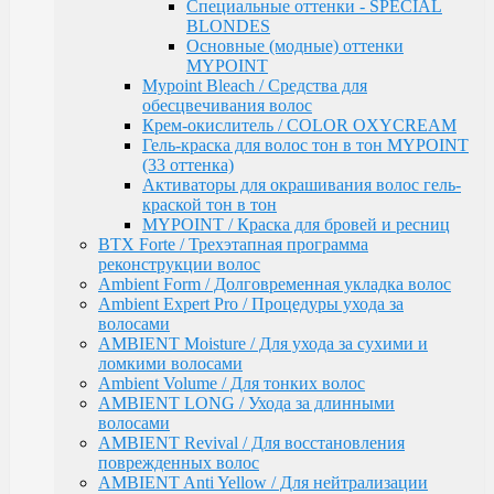
ломкими волосами
Специальные оттенки - SPECIAL
Ambient Volume / Для тонких волос
BLONDES
AMBIENT LONG / Ухода за длинными волосами
Основные (модные) оттенки
AMBIENT Revival / Для восстановления
MYPOINT
поврежденных волос
Mypoint Bleach / Средства для
AMBIENT Anti Yellow / Для нейтрализации
обесцвечивания волос
желтых оттенков на светлых волосах
Крем-окислитель / COLOR OXYCREAM
AMBIENT Express / Для экспресс-ухода и
Гель-краска для волос тон в тон MYPOINT
восстановления волос
(33 оттенка)
AMBIENT Colorfix / Для окрашенных волос
Активаторы для окрашивания волос гель-
AMBIENT SERVICE / Технический ассортимент
краской тон в тон
для работы в салоне
MYPOINT / Краска для бровей и ресниц
MYBLOND / Средства ухода для светлых волос
BTX Forte / Трехэтапная программа
MYCARE REPAIR / Для поврежденных волос
реконструкции волос
MYCARE MOISTURE / Для сухих и вьющихся
Ambient Form / Долговременная укладка волос
волос
Ambient Expert Pro / Процедуры ухода за
MYCARE VOLUME / Для тонких волос
волосами
MYPOINT COLOR CARE / Для светлых волос
AMBIENT Moisture / Для ухода за сухими и
Mycare COLOR / Для окрашенных волос
ломкими волосами
MYWAVES / Перманентная завивка для волос
Ambient Volume / Для тонких волос
MYPOINT SERVICE / Технический ассортимент
AMBIENT LONG / Ухода за длинными
для работы в салоне
волосами
MYTREAT / Трихологическая серия
AMBIENT Revival / Для восстановления
MAN.CODE / Мужская серия
поврежденных волос
STYLE.UP / Средства для стайлинга
AMBIENT Anti Yellow / Для нейтрализации