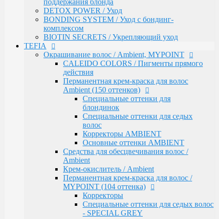
поддержания блонда
Ambient
DETOX POWER / Уход
Крем-окислитель / Ambient
BONDING SYSTEM / Уход с бондинг-
Перманентная крем-краска для волос /
комплексом
MYPOINT (104 оттенка)
BIOTIN SECRETS / Укрепляющий уход
Корректоры
TEFIA
Специальные оттенки для седых волос
Окрашивание волос / Ambient, MYPOINT
- SPECIAL GREY
CALEIDO COLORS / Пигменты прямого
Специальные оттенки - SPECIAL
действия
BLONDES
Перманентная крем-краска для волос
Основные (модные) оттенки
Ambient (150 оттенков)
MYPOINT
Специальные оттенки для
Mypoint Bleach / Средства для
блондинок
обесцвечивания волос
Специальные оттенки для седых
Крем-окислитель / COLOR OXYCREAM
волос
Гель-краска для волос тон в тон MYPOINT
Корректоры AMBIENT
(33 оттенка)
Основные оттенки AMBIENT
Активаторы для окрашивания волос гель-
Средства для обесцвечивания волос /
краской тон в тон
Ambient
MYPOINT / Краска для бровей и ресниц
Крем-окислитель / Ambient
BTX Forte / Трехэтапная программа
Перманентная крем-краска для волос /
реконструкции волос
MYPOINT (104 оттенка)
Ambient Form / Долговременная укладка волос
Корректоры
Ambient Expert Pro / Процедуры ухода за волосами
Специальные оттенки для седых волос
AMBIENT Moisture / Для ухода за сухими и
- SPECIAL GREY