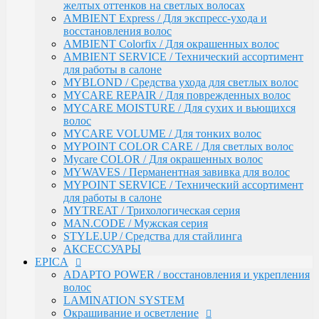
АКСЕССУАРЫ
желтых оттенков на светлых волосах
EPICA
AMBIENT Express / Для экспресс-ухода и
ADAPTO POWER / восстановления и укрепления
восстановления волос
волос
AMBIENT Colorfix / Для окрашенных волос
LAMINATION SYSTEM
AMBIENT SERVICE / Технический ассортимент
Окрашивание и осветление
для работы в салоне
КРЕМ-КРАСКА COLORSHADE
MYBLOND / Средства ухода для светлых волос
Осветление
MYCARE REPAIR / Для поврежденных волос
Окисляющая эмульсия
MYCARE MOISTURE / Для сухих и вьющихся
Гель-краска Colordream
волос
Оттеночные муссы
MYCARE VOLUME / Для тонких волос
SHAPE WAVE / Химическая завивка
MYPOINT COLOR CARE / Для светлых волос
НАБОРЫ EPICA
Mycare COLOR / Для окрашенных волос
Уход за кожей рук / Крем-мыло, Крем для рук
MYWAVES / Перманентная завивка для волос
Styling
MYPOINT SERVICE / Технический ассортимент
TOTAL CARE / Уход и защита
для работы в салоне
SPECIAL / Особенный уход
MYTREAT / Трихологическая серия
SKIN BALANCE| / Регулирование работы сальных
MAN.CODE / Мужская серия
желез
STYLE.UP / Средства для стайлинга
SILK WAVES / Ежедневный уход за вьющимися
АКСЕССУАРЫ
волосами
EPICA
HEMP THERAPY ORGANIC / Для роста волос
ADAPTO POWER / восстановления и укрепления
MEN'S / Мужская серия
волос
COLD BLOND / Уход для blond
LAMINATION SYSTEM
KERATIN PRO / Реконструкция и восстановление
Окрашивание и осветление