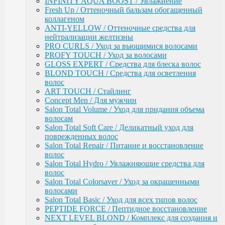
INFINITY AQUA BOOST / Увлажнение
поврежденных волос
Fresh Up / Оттеночный бальзам обогащенный
Salon Total Repair / Питание и восстановление
коллагеном
волос
ANTI-YELLOW / Оттеночные средства для
Salon Total Hydro / Увлажняющие средства для
нейтрализации желтизны
волос
PRO CURLS / Уход за вьющимися волосами
Salon Total Colorsaver / Уход за окрашенными
PROFY TOUCH / Уход за волосами
волосами
GLOSS EXPERT / Средства для блеска волос
Salon Total Basic / Уход для всех типов волос
BLOND TOUCH / Средства для осветления
PEPTIDE FORCE / Пептидное восстановление
волос
NEXT LEVEL BLOND / Комплекс для создания и
ART TOUCH / Стайлинг
поддержания блонда
Concept Men / Для мужчин
DETOX POWER / Уход
Salon Total Volume / Уход для придания объема
BONDING SYSTEM / Уход с бондинг-комплексом
волосам
BIOTIN SECRETS / Укрепляющий уход
Salon Total Soft Care / Деликатный уход для
TEFIA
поврежденных волос
Окрашивание волос / Ambient, MYPOINT
Salon Total Repair / Питание и восстановление
CALEIDO COLORS / Пигменты прямого
волос
действия
Salon Total Hydro / Увлажняющие средства для
Перманентная крем-краска для волос
волос
Ambient (150 оттенков)
Salon Total Colorsaver / Уход за окрашенными
Специальные оттенки для блондинок
волосами
Специальные оттенки для седых волос
Salon Total Basic / Уход для всех типов волос
Корректоры AMBIENT
PEPTIDE FORCE / Пептидное восстановление
Основные оттенки AMBIENT
NEXT LEVEL BLOND / Комплекс для создания и
Средства для обесцвечивания волос /