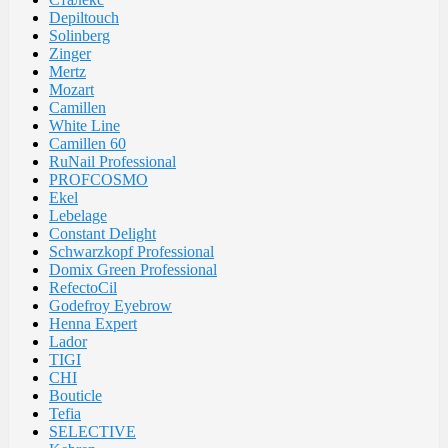
Depiltouch
Solinberg
Zinger
Mertz
Mozart
Camillen
White Line
Camillen 60
RuNail Professional
PROFCOSMO
Ekel
Lebelage
Constant Delight
Schwarzkopf Professional
Domix Green Professional
RefectoCil
Godefroy Eyebrow
Henna Expert
Lador
TIGI
CHI
Bouticle
Tefia
SELECTIVE