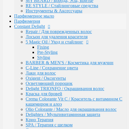
MY BEARD / Борода, Усы, Бритье
Intensive
RE STYLE / Стайлинговые средства
Bio Flowers Water / Уход за волосами
Инструменты & Аксессуары
Be Wavy / Химическая завивка
Парфюмерное мыло
Одноразовая продукция
Парфюмерия
Lador
Constant Delight
Бальзамы и кондиционеры
Repair / Для поврежденных волос
Защита, Лечения и Восстановления
Лосьон для удаления красителя
Маски
5 Magic Oil / Уход и стайлинг
Масла
Fixing
Сыворотки
Pre-Styling
Уход за телом / Скрабы и пилинги
Styling
Шампуни
BARBER & MEN'S / Косметика для мужчин
Kapous
C-Line / Сохранение цвета
Total Reconstruction
Лаки для волос
Arganoil
Oxigent / Оксигенты
Обесцвечивающие продукты Arganoil
Осветляющий порошок
Стайлинг Arganoil
Delight TRIONFO / Окрашивания волос
Уход за волосами Arganoil
Краска для бровей
Aromatic Symphony
Crema Colorante Vit C / Краситель с витамином С
Biotin Energy
кашемиром и алоэ
Blond Bar
Olio Colorante / Масло для окрашивания волос
BLOND BAR Оттеночные Бальзамы
Delightex / Мультивитаминная защита
BLOND BAR Уход за Волосами
Крио Терапия
Brilliants Gloss
SPA / Терапия с шелком
Caring Line