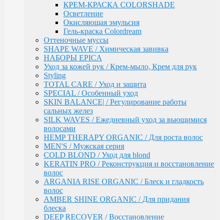
волос
КРЕМ-КРАСКА COLORSHADE
ARGANIA RISE ORGANIC / Блеск и гладкость
Осветление
волос
Окисляющая эмульсия
AMBER SHINE ORGANIC / Для придания блеска
Гель-краска Colordream
DEEP RECOVER / Восстановление поврежденных
Оттеночные муссы
волос
SHAPE WAVE / Химическая завивка
VOLUME BOOSTER / Для придания объема
НАБОРЫ EPICA
RICH COLOR / Для окрашенных волос
Уход за кожей рук / Крем-мыло, Крем для рук
COMPLEX PRO / Защита во время и после
Styling
окрашивания
TOTAL CARE / Уход и защита
COLLAGEN PRO / Глубокое увлажнение волос
SPECIAL / Особенный уход
INTENSE MOISTURE / Для увлажнения и
SKIN BALANCE| / Регулирование работы
питания сухих волос
сальных желез
DAILY HAIRCARE / Ежедневный уход
SILK WAVES / Ежедневный уход за вьющимися
Техническая серия
волосами
Аксессуары
HEMP THERAPY ORGANIC / Для роста волос
Ollin
MEN'S / Мужская серия
PINK DREAM / Линия тонирующих средств для
COLD BLOND / Уход для blond
светлых волос
KERATIN PRO / Реконструкция и восстановление
L&P SYSTEM / Липидная система глубокого
волос
восстановления волос
ARGANIA RISE ORGANIC / Блеск и гладкость
НАБОРЫ
волос
Anti-Yellow / Для нейтрализации жёлтых оттенков
AMBER SHINE ORGANIC / Для придания
Salon Beauty / Уход для увлажнения, питания и
блеска
яркости волос
DEEP RECOVER / Восстановление