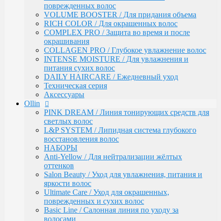
Ultimate Care / Уход для окрашенных,
поврежденных волос
поврежденных и сухих волос
VOLUME BOOSTER / Для придания объема
Basic Line / Салонная линия по уходу за волосами
RICH COLOR / Для окрашенных волос
Bionika / Комплексный уход для волос и кожи
COMPLEX PRO / Защита во время и после
головы
окрашивания
BIONIKA - От корней до кончиков
COLLAGEN PRO / Глубокое увлажнение волос
BIONIKA - Питание и блеск
INTENSE MOISTURE / Для увлажнения и
BIONIKA - Плотность волос
питания сухих волос
BIONIKA - Против выпадения волос
DAILY HAIRCARE / Ежедневный уход
BIONIKA - Реконструктор
Техническая серия
BIONIKA - Экстра увлажнение
Аксессуары
BIONIKA - Яркость цвета
Ollin
Care / Уход за волосами
PINK DREAM / Линия тонирующих средств для
COCKTAIL BAR / Уходу за волосами
светлых волос
CURL & SMOOTH HAIR / Уходу за гладкими и
L&P SYSTEM / Липидная система глубокого
вьющимися волосами
восстановления волос
CURL HAIR / Химическая Завивка
НАБОРЫ
FULL FORCE / Здоровье волос
Anti-Yellow / Для нейтрализации жёлтых
FULL FORCE - Экстракт кокоса /
оттенков
Восстановления волос
Salon Beauty / Уход для увлажнения, питания и
FULL FORCE / Экстракт пурпурного
яркости волос
женьшеня
Ultimate Care / Уход для окрашенных,
FULL FORCE - Экстракт алоэ / Против
поврежденных и сухих волос
перхоти
Basic Line / Салонная линия по уходу за
FULL FORCE / Экстракт бамбука
волосами