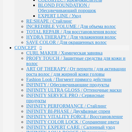
ART OF THERAPY / От перхоти / для активации
BLOND FOUNDATION /
роста волос / для жирной кожи головы
Обесцвечивающий порошок
Fashion Look / Пигмент прямого действия
EXPERT LINE / Уход
INFINITY / Обесцвечивающие продукты
RE:SHAPE / Стайлинг
INFINITY ULTRA GLOSS / Оттеночные маски
INCREDIBLE VOLUME / Для объема волос
INFINITY SERVICE PRO / Сервисные продукты
TOTAL REPAIR / Для восстановления волос
INFINITY PERFORMANCE / Стайлинг
HYDRA THERAPY / Для увлажнения волос
INFINITY BI-PHASE / Двухфазные спреи
SAVE COLOR / Для окрашенных волос
INFINITY VITALITY FORCE / Восстановление
CONCEPT
INFINITY COLOR LOCK / Сохранение цвета
CURL MAKER / Химическая завивка
INFINITY EXPERT CARE / Салонный уход
PROFY TOUCH / Защитные средства для кожи и
INFINITY AQUA BOOST / Увлажнение
волос
Fresh Up / Оттеночный бальзам обогащенный
ART OF THERAPY / От перхоти / для активации
коллагеном
роста волос / для жирной кожи головы
ANTI-YELLOW / Оттеночные средства для
Fashion Look / Пигмент прямого действия
нейтрализации желтизны
INFINITY / Обесцвечивающие продукты
PRO CURLS / Уход за вьющимися волосами
INFINITY ULTRA GLOSS / Оттеночные маски
PROFY TOUCH / Уход за волосами
INFINITY SERVICE PRO / Сервисные
GLOSS EXPERT / Средства для блеска волос
продукты
BLOND TOUCH / Средства для осветления волос
INFINITY PERFORMANCE / Стайлинг
ART TOUCH / Стайлинг
INFINITY BI-PHASE / Двухфазные спреи
Concept Men / Для мужчин
INFINITY VITALITY FORCE / Восстановление
Salon Total Volume / Уход для придания объема
INFINITY COLOR LOCK / Сохранение цвета
волосам
INFINITY EXPERT CARE / Салонный уход
Salon Total Soft Care / Деликатный уход для