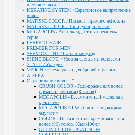
OLLIN COLOR / PLATINUM COLLECTION
восстановление
OLLIN COLOR - FASHION COLOR (5
KERATINE SYSTEM / Кератиновое выпрямление
тонов)
волос
BLOND / Осветляющий порошок
MATISSE COLOR / Пигмент прямого действия
OXY - Окислительная эмульсия
MATISSE COLOR / Тонирующие маски
N-JOY / Перманентная крем-краска для
MEGAPOLIS / Антиоксидантная премиум-
волос
серия
N-JOY - Окисляющий крем-активатор
PERFECT HAIR
PERFORMANCE / Стойкая крем-краска
PREMIER FOR MEN
PERFORMANCE / Осветление
SERVICE LINE / Салонный уход
PERFORMANCE / Окисляющая эмульсия
SHINE BLOND / Уход за светлыми волосами
SILK TOUCH - Безаммиачный стойкий
STYLE / Укладка
краситель
VISION / Крем-краска для бровей и ресниц
SILK TOUCH - Безаммиачный
X-PLEX
Осветляющий Крем
Окрашивание волос
SILK TOUCH / Окисляющая Крем-Эмульсия
CRUSH COLOR - Гель-краска для волос
Fluid pre-color - Флюид-препигментатор
прямого действия (8 тонов)
Kondor
MEGAPOLIS - Безаммиачный масляный
ARABIAN SPA / Сандал для волос и кожи голоаы
краситель
ARABIAN SPA / Сандал для тела
MEGAPOLIS NEW - Окисляющая крем-
SKINCARE / Для лица
эмульсия
FAST SHADE / Краситель для волос и бороды
COLOR - Перманентная крем-краска для
HAIR & BODY / Волосы & Тело
волос (96) тонов, 60мл-100мл
MY BEARD / Борода, Усы, Бритье
OLLIN COLOR / PLATINUM
RE STYLE / Стайлинговые средства
COLLECTION