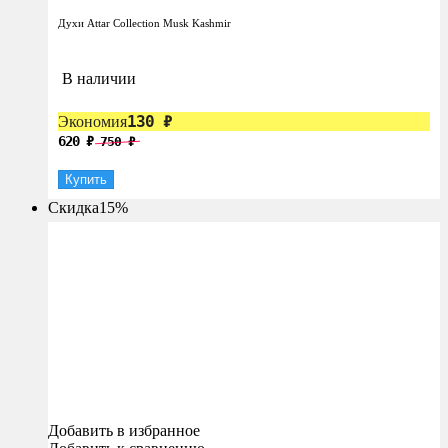
Духи Attar Collection Musk Kashmir
В наличии
130
₽
Экономия
620
₽
750
₽
Купить
Скидка
15%
Добавить в избранное