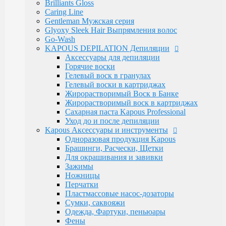
Luxe Care
Brilliants Gloss
Macadamia Oil
Caring Line
Magic Keratin
Gentleman Мужская серия
Magic Keratin Стайлинг
Glyoxy Sleek Hair Выпрямления волос
Средства для долговременной завивки
Go-Wash
Уход за волосами
KAPOUS DEPILATION Депиляции
Milk Line
Аксессуары для депиляции
Oliva and Avocado
Горячие воски
Profilactic
Гелевый воск в гранулах
Smooth and Curly
Гелевый воски в картриджах
Treatment Лечебная
Жирорастворимый Воск в Банке
Ylang Ylang
Жирорастворимый воск в картриджах
Окрашивание Kapous
Сахарная паста Kapous Professional
Кремообразная проявляющая эмульсия
Уход до и после депиляции
Обесцвечивающие и специальные продукты
Kapous Аксессуары и инструменты
Окислительная Эмульсия "ActiOx"
Одноразовая продукция Kapous
Окрашивание Hyaluronic Acid
Брашинги, Расчески, Щетки
Окрашивание Studio
Для окрашивания и завивки
Окрашивание бровей и ресниц
Зажимы
Прямые пигменты Rainbow
Ножницы
Стайлинг Kapous
Перчатки
Уход за волосами HYALURONIC ACID
Пластмассовые насос-дозаторы
Уход за волосами PROFESSIONAL
Сумки, саквояжи
Средства для химической завивки волос
Одежда, Фартуки, пеньюары
Краски для бровей и ресниц
Фены