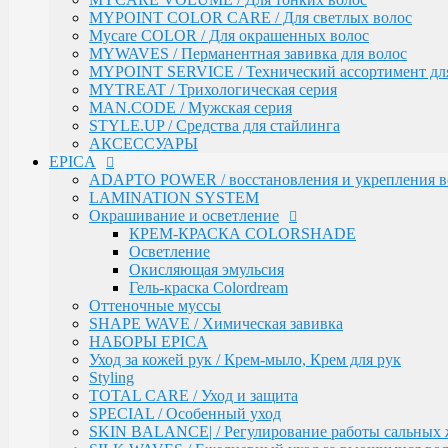
Техническая серия
MYPOINT COLOR CARE / Для светлых волос
Аксессуары
Mycare COLOR / Для окрашенных волос
Ollin
MYWAVES / Перманентная завивка для волос
PINK DREAM / Линия тонирующих средств для све
MYPOINT SERVICE / Технический ассортимент для
L&P SYSTEM / Липидная система глубокого восста
MYTREAT / Трихологическая серия
НАБОРЫ
MAN.CODE / Мужская серия
Anti-Yellow / Для нейтрализации жёлтых оттенков
STYLE.UP / Средства для стайлинга
Salon Beauty / Уход для увлажнения, питания и ярко
АКСЕССУАРЫ
Ultimate Care / Уход для окрашенных, поврежденных
EPICA
Basic Line / Салонная линия по уходу за волосами
ADAPTO POWER / восстановления и укрепления в
Bionika / Комплексный уход для волос и кожи голо
LAMINATION SYSTEM
BIONIKA - От корней до кончиков
Окрашивание и осветление
BIONIKA - Питание и блеск
КРЕМ-КРАСКА COLORSHADE
BIONIKA - Плотность волос
Осветление
BIONIKA - Против выпадения волос
Окисляющая эмульсия
BIONIKA - Реконструктор
Гель-краска Colordream
BIONIKA - Экстра увлажнение
Оттеночные муссы
BIONIKA - Яркость цвета
SHAPE WAVE / Химическая завивка
Care / Уход за волосами
НАБОРЫ EPICA
COCKTAIL BAR / Уходу за волосами
Уход за кожей рук / Крем-мыло, Крем для рук
CURL & SMOOTH HAIR / Уходу за гладкими и вью
Styling
CURL HAIR / Химическая Завивка
TOTAL CARE / Уход и защита
FULL FORCE / Здоровье волос
SPECIAL / Особенный уход
FULL FORCE - Экстракт кокоса / Восстановле
SKIN BALANCE| / Регулирование работы сальных 
FULL FORCE / Экстракт пурпурного женьше