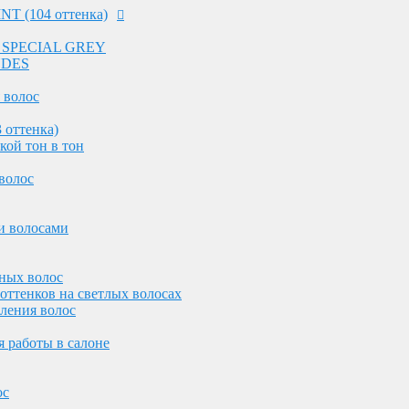
NT (104 оттенка)
 - SPECIAL GREY
NDES
 волос
 оттенка)
кой тон в тон
желез
волос
лосами
и волосами
олос
ос
ных волос
оттенков на светлых волосах
волос
вления волос
 работы в салоне
ания
сухих волос
ос