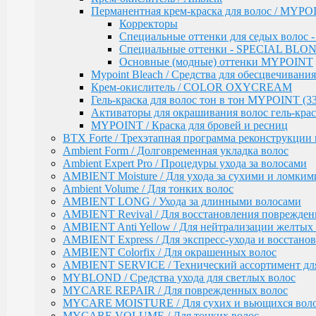
Осветление
Перманентная крем-краска для волос / MYPOI
Окисляющая эмульсия
Корректоры
Гель-краска Colordream
Специальные оттенки для седых волос
Оттеночные муссы
Специальные оттенки - SPECIAL BLO
SHAPE WAVE / Химическая завивка
Основные (модные) оттенки MYPOINT
НАБОРЫ EPICA
Mypoint Bleach / Средства для обесцвечивания
Уход за кожей рук / Крем-мыло, Крем для рук
Крем-окислитель / COLOR OXYCREAM
Styling
Гель-краска для волос тон в тон MYPOINT (33
TOTAL CARE / Уход и защита
Активаторы для окрашивания волос гель-крас
SPECIAL / Особенный уход
MYPOINT / Краска для бровей и ресниц
SKIN BALANCE| / Регулирование работы сальных 
BTX Forte / Трехэтапная программа реконструкции 
SILK WAVES / Ежедневный уход за вьющимися во
Ambient Form / Долговременная укладка волос
HEMP THERAPY ORGANIC / Для роста волос
Ambient Expert Pro / Процедуры ухода за волосами
MEN'S / Мужская серия
AMBIENT Moisture / Для ухода за сухими и ломким
COLD BLOND / Уход для blond
Ambient Volume / Для тонких волос
KERATIN PRO / Реконструкция и восстановление в
AMBIENT LONG / Ухода за длинными волосами
ARGANIA RISE ORGANIC / Блеск и гладкость вол
AMBIENT Revival / Для восстановления поврежден
AMBER SHINE ORGANIC / Для придания блеска
AMBIENT Anti Yellow / Для нейтрализации желтых 
DEEP RECOVER / Восстановление поврежденных 
AMBIENT Express / Для экспресс-ухода и восстано
VOLUME BOOSTER / Для придания объема
AMBIENT Colorfix / Для окрашенных волос
RICH COLOR / Для окрашенных волос
AMBIENT SERVICE / Технический ассортимент для
COMPLEX PRO / Защита во время и после окрашив
MYBLOND / Средства ухода для светлых волос
COLLAGEN PRO / Глубокое увлажнение волос
MYCARE REPAIR / Для поврежденных волос
INTENSE MOISTURE / Для увлажнения и питания 
MYCARE MOISTURE / Для сухих и вьющихся вол
DAILY HAIRCARE / Ежедневный уход
MYCARE VOLUME / Для тонких волос