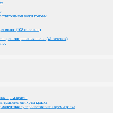
ом
с
увствительной кожи головы
 волос (108 оттенков)
геном
тель для тонирования волос (41 оттенок)
изации желтизны
олос
сам
денных волос
с
ами
я крем-краска
рманентная крем-краска
оддержания блонда
нентная суперосветляющая крем-краска