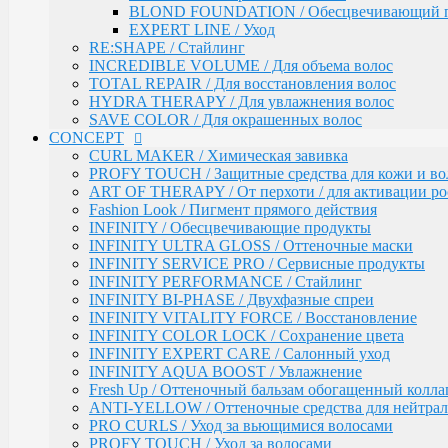
BLOND FOUNDATION / Обесцвечивающий 
BIOTIN SECRETS / Укрепляющий уход
EXPERT LINE / Уход
TEFIA
RE:SHAPE / Стайлинг
Окрашивание волос / Ambient, MYPOINT
INCREDIBLE VOLUME / Для объема волос
CALEIDO COLORS / Пигменты прямого дейс
TOTAL REPAIR / Для восстановления волос
Перманентная крем-краска для волос Ambient 
HYDRA THERAPY / Для увлажнения волос
Специальные оттенки для блондинок
SAVE COLOR / Для окрашенных волос
Специальные оттенки для седых волос
CONCEPT
Корректоры AMBIENT
CURL MAKER / Химическая завивка
Основные оттенки AMBIENT
PROFY TOUCH / Защитные средства для кожи и во
Средства для обесцвечивания волос / Ambient
ART OF THERAPY / От перхоти / для активации рос
Крем-окислитель / Ambient
Fashion Look / Пигмент прямого действия
Перманентная крем-краска для волос / MYPOI
INFINITY / Обесцвечивающие продукты
Корректоры
INFINITY ULTRA GLOSS / Оттеночные маски
Специальные оттенки для седых волос
INFINITY SERVICE PRO / Сервисные продукты
Специальные оттенки - SPECIAL BLO
INFINITY PERFORMANCE / Стайлинг
Основные (модные) оттенки MYPOINT
INFINITY BI-PHASE / Двухфазные спреи
Mypoint Bleach / Средства для обесцвечивания
INFINITY VITALITY FORCE / Восстановление
Крем-окислитель / COLOR OXYCREAM
INFINITY COLOR LOCK / Сохранение цвета
Гель-краска для волос тон в тон MYPOINT (33
INFINITY EXPERT CARE / Салонный уход
Активаторы для окрашивания волос гель-крас
INFINITY AQUA BOOST / Увлажнение
MYPOINT / Краска для бровей и ресниц
Fresh Up / Оттеночный бальзам обогащенный колла
BTX Forte / Трехэтапная программа реконструкции 
ANTI-YELLOW / Оттеночные средства для нейтра
Ambient Form / Долговременная укладка волос
PRO CURLS / Уход за вьющимися волосами
Ambient Expert Pro / Процедуры ухода за волосами
PROFY TOUCH / Уход за волосами