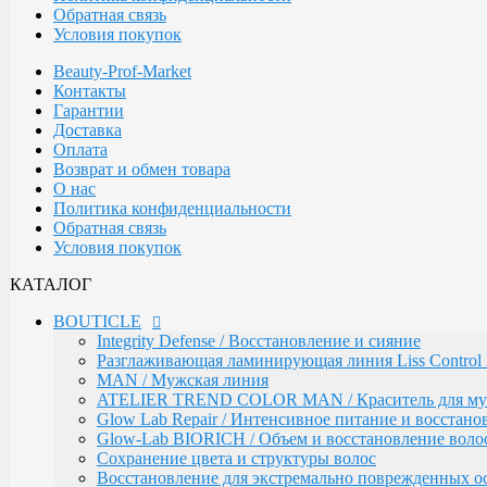
Обратная связь
ARGAN
Условия покупок
Стайлинг
Обесцвечивание
Beauty-Prof-Market
Специальный уход
Контакты
KEBREN
Гарантии
Окрашивание и уход
Доставка
COLORTEC / Красители
Оплата
COLORTEC PERMANENT / Перманентна
Возврат и обмен товара
COLORTEC DEMI-PERMANENT / Полупе
О нас
COLORTEC SUPER-LIGHTENING / Перма
Политика конфиденциальности
COLORTEC / Крем-окислитель
Обратная связь
BLOND FOUNDATION / Обесцвечивающий 
Условия покупок
EXPERT LINE / Уход
RE:SHAPE / Стайлинг
КАТАЛОГ
INCREDIBLE VOLUME / Для объема волос
TOTAL REPAIR / Для восстановления волос
BOUTICLE
HYDRA THERAPY / Для увлажнения волос
Integrity Defense / Восстановление и сияние
SAVE COLOR / Для окрашенных волос
Разглаживающая ламинирующая линия Liss Control 
CONCEPT
MAN / Мужская линия
CURL MAKER / Химическая завивка
ATELIER TREND COLOR MAN / Краситель для м
PROFY TOUCH / Защитные средства для кожи и во
Glow Lab Repair / Интенсивное питание и восстано
ART OF THERAPY / От перхоти / для активации рос
Glow-Lab BIORICH / Объем и восстановление воло
Fashion Look / Пигмент прямого действия
Сохранение цвета и структуры волос
INFINITY / Обесцвечивающие продукты
Восстановление для экстремально поврежденных о
INFINITY ULTRA GLOSS / Оттеночные маски