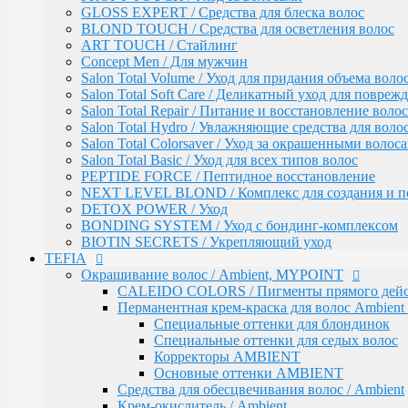
AMBIENT Moisture / Для ухода за сухими и ломким
GLOSS EXPERT / Средства для блеска волос
Ambient Volume / Для тонких волос
BLOND TOUCH / Средства для осветления волос
AMBIENT LONG / Ухода за длинными волосами
ART TOUCH / Стайлинг
AMBIENT Revival / Для восстановления поврежден
Concept Men / Для мужчин
AMBIENT Anti Yellow / Для нейтрализации желтых 
Salon Total Volume / Уход для придания объема воло
AMBIENT Express / Для экспресс-ухода и восстанов
Salon Total Soft Care / Деликатный уход для повре
AMBIENT Colorfix / Для окрашенных волос
Salon Total Repair / Питание и восстановление волос
AMBIENT SERVICE / Технический ассортимент для
Salon Total Hydro / Увлажняющие средства для воло
MYBLOND / Средства ухода для светлых волос
Salon Total Colorsaver / Уход за окрашенными волос
MYCARE REPAIR / Для поврежденных волос
Salon Total Basic / Уход для всех типов волос
MYCARE MOISTURE / Для сухих и вьющихся вол
PEPTIDE FORCE / Пептидное восстановление
MYCARE VOLUME / Для тонких волос
NEXT LEVEL BLOND / Комплекс для создания и п
MYPOINT COLOR CARE / Для светлых волос
DETOX POWER / Уход
Mycare COLOR / Для окрашенных волос
BONDING SYSTEM / Уход с бондинг-комплексом
MYWAVES / Перманентная завивка для волос
BIOTIN SECRETS / Укрепляющий уход
MYPOINT SERVICE / Технический ассортимент для
TEFIA
MYTREAT / Трихологическая серия
Окрашивание волос / Ambient, MYPOINT
MAN.CODE / Мужская серия
CALEIDO COLORS / Пигменты прямого дейс
STYLE.UP / Средства для стайлинга
Перманентная крем-краска для волос Ambient 
АКСЕССУАРЫ
Специальные оттенки для блондинок
EPICA
Специальные оттенки для седых волос
ADAPTO POWER / восстановления и укрепления в
Корректоры AMBIENT
LAMINATION SYSTEM
Основные оттенки AMBIENT
Окрашивание и осветление
Средства для обесцвечивания волос / Ambient
КРЕМ-КРАСКА COLORSHADE
Крем-окислитель / Ambient