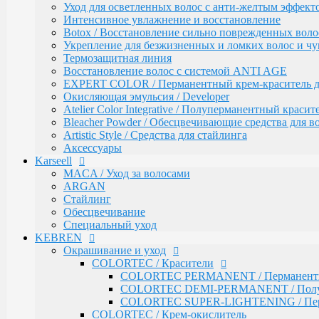
Уход для осветленных волос с анти-желтым эффект
INFINITY SERVICE PRO / Сервисные продукты
Интенсивное увлажнение и восстановление
INFINITY PERFORMANCE / Стайлинг
Botox / Восстановление сильно поврежденных воло
INFINITY BI-PHASE / Двухфазные спреи
Укрепление для безжизненных и ломких волос и ч
INFINITY VITALITY FORCE / Восстановление
Термозащитная линия
INFINITY COLOR LOCK / Сохранение цвета
Воcстановление волос с системой ANTI AGE
INFINITY EXPERT CARE / Салонный уход
EXPERT COLOR / Перманентный крем-краситель для
INFINITY AQUA BOOST / Увлажнение
Окисляющая эмульсия / Developer
Fresh Up / Оттеночный бальзам обогащенный колла
Atelier Color Integrative / Полуперманентный краси
ANTI-YELLOW / Оттеночные средства для нейтрал
Bleacher Powder / Обесцвечивающие средства для в
PRO CURLS / Уход за вьющимися волосами
Artistic Style / Средства для стайлинга
PROFY TOUCH / Уход за волосами
Аксессуары
GLOSS EXPERT / Средства для блеска волос
Karseell
BLOND TOUCH / Средства для осветления волос
MACA / Уход за волосами
ART TOUCH / Стайлинг
ARGAN
Concept Men / Для мужчин
Стайлинг
Salon Total Volume / Уход для придания объема воло
Обесцвечивание
Salon Total Soft Care / Деликатный уход для повреж
Специальный уход
Salon Total Repair / Питание и восстановление волос
KEBREN
Salon Total Hydro / Увлажняющие средства для воло
Окрашивание и уход
Salon Total Colorsaver / Уход за окрашенными волос
COLORTEC / Красители
Salon Total Basic / Уход для всех типов волос
COLORTEC PERMANENT / Перманентна
PEPTIDE FORCE / Пептидное восстановление
COLORTEC DEMI-PERMANENT / Полупе
NEXT LEVEL BLOND / Комплекс для создания и п
COLORTEC SUPER-LIGHTENING / Перма
DETOX POWER / Уход
COLORTEC / Крем-окислитель
BONDING SYSTEM / Уход с бондинг-комплексом