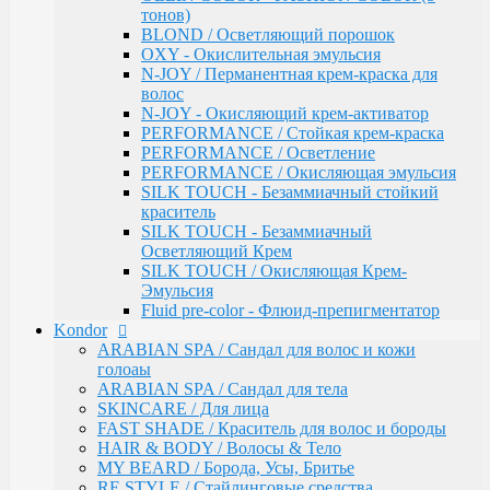
тонов)
Intensive
BLOND / Осветляющий порошок
Bio Flowers Water / Уход за волосами
OXY - Окислительная эмульсия
Be Wavy / Химическая завивка
N-JOY / Перманентная крем-краска для
Одноразовая продукция
волос
Lador
N-JOY - Окисляющий крем-активатор
Бальзамы и кондиционеры
PERFORMANCE / Стойкая крем-краска
Защита, Лечения и Восстановления
PERFORMANCE / Осветление
Маски
PERFORMANCE / Окисляющая эмульсия
Масла
SILK TOUCH - Безаммиачный стойкий
Сыворотки
краситель
Уход за телом / Скрабы и пилинги
SILK TOUCH - Безаммиачный
Шампуни
Осветляющий Крем
Kapous
SILK TOUCH / Окисляющая Крем-
Total Reconstruction
Эмульсия
Arganoil
Fluid pre-color - Флюид-препигментатор
Обесцвечивающие продукты Arganoil
Kondor
Стайлинг Arganoil
ARABIAN SPA / Сандал для волос и кожи
Уход за волосами Arganoil
голоаы
Aromatic Symphony
ARABIAN SPA / Сандал для тела
Biotin Energy
SKINCARE / Для лица
Blond Bar
FAST SHADE / Краситель для волос и бороды
BLOND BAR Оттеночные Бальзамы
HAIR & BODY / Волосы & Тело
BLOND BAR Уход за Волосами
MY BEARD / Борода, Усы, Бритье
Brilliants Gloss
RE STYLE / Стайлинговые средства
Caring Line