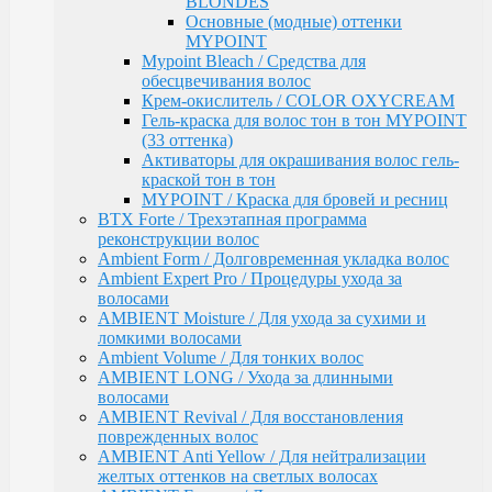
BLONDES
АКСЕССУАРЫ
Основные (модные) оттенки
EPICA
MYPOINT
ADAPTO POWER / восстановления и укрепления
Mypoint Bleach / Средства для
волос
обесцвечивания волос
LAMINATION SYSTEM
Крем-окислитель / COLOR OXYCREAM
Окрашивание и осветление
Гель-краска для волос тон в тон MYPOINT
КРЕМ-КРАСКА COLORSHADE
(33 оттенка)
Осветление
Активаторы для окрашивания волос гель-
Окисляющая эмульсия
краской тон в тон
Гель-краска Colordream
MYPOINT / Краска для бровей и ресниц
Оттеночные муссы
BTX Forte / Трехэтапная программа
SHAPE WAVE / Химическая завивка
реконструкции волос
НАБОРЫ EPICA
Ambient Form / Долговременная укладка волос
Уход за кожей рук / Крем-мыло, Крем для рук
Ambient Expert Pro / Процедуры ухода за
Styling
волосами
TOTAL CARE / Уход и защита
AMBIENT Moisture / Для ухода за сухими и
SPECIAL / Особенный уход
ломкими волосами
SKIN BALANCE| / Регулирование работы сальных
Ambient Volume / Для тонких волос
желез
AMBIENT LONG / Ухода за длинными
SILK WAVES / Ежедневный уход за вьющимися
волосами
волосами
AMBIENT Revival / Для восстановления
HEMP THERAPY ORGANIC / Для роста волос
поврежденных волос
MEN'S / Мужская серия
AMBIENT Anti Yellow / Для нейтрализации
COLD BLOND / Уход для blond
желтых оттенков на светлых волосах
KERATIN PRO / Реконструкция и восстановление