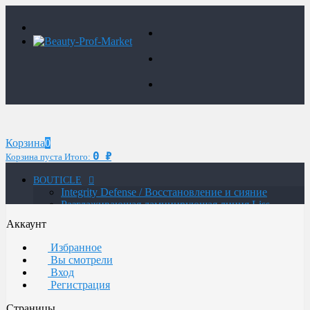
Корзина
0
0
₽
Корзина пуста
Итого:
BOUTICLE
Integrity Defense / Восстановление и сияние
Разглаживающая ламинирующая линия Liss
Control Laminating
Аккаунт
MAN / Мужская линия
ATELIER TREND COLOR MAN / Краситель для
Избранное
мужчин
Вы смотрели
Glow Lab Repair / Интенсивное питание и
Вход
восстановление
Регистрация
Glow-Lab BIORICH / Объем и восстановление
волос
Страницы