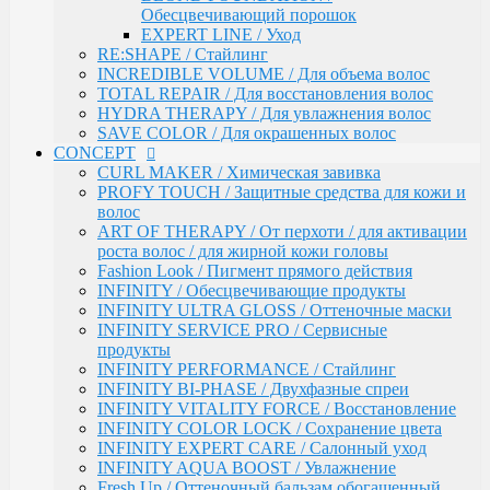
Обесцвечивающий порошок
поврежденных волос
EXPERT LINE / Уход
Salon Total Repair / Питание и восстановление
RE:SHAPE / Стайлинг
волос
INCREDIBLE VOLUME / Для объема волос
Salon Total Hydro / Увлажняющие средства для
TOTAL REPAIR / Для восстановления волос
волос
HYDRA THERAPY / Для увлажнения волос
Salon Total Colorsaver / Уход за окрашенными
SAVE COLOR / Для окрашенных волос
волосами
CONCEPT
Salon Total Basic / Уход для всех типов волос
CURL MAKER / Химическая завивка
PEPTIDE FORCE / Пептидное восстановление
PROFY TOUCH / Защитные средства для кожи и
NEXT LEVEL BLOND / Комплекс для создания и
волос
поддержания блонда
ART OF THERAPY / От перхоти / для активации
DETOX POWER / Уход
роста волос / для жирной кожи головы
BONDING SYSTEM / Уход с бондинг-комплексом
Fashion Look / Пигмент прямого действия
BIOTIN SECRETS / Укрепляющий уход
INFINITY / Обесцвечивающие продукты
TEFIA
INFINITY ULTRA GLOSS / Оттеночные маски
Окрашивание волос / Ambient, MYPOINT
INFINITY SERVICE PRO / Сервисные
CALEIDO COLORS / Пигменты прямого
продукты
действия
INFINITY PERFORMANCE / Стайлинг
Перманентная крем-краска для волос
INFINITY BI-PHASE / Двухфазные спреи
Ambient (150 оттенков)
INFINITY VITALITY FORCE / Восстановление
Специальные оттенки для блондинок
INFINITY COLOR LOCK / Сохранение цвета
Специальные оттенки для седых волос
INFINITY EXPERT CARE / Салонный уход
Корректоры AMBIENT
INFINITY AQUA BOOST / Увлажнение
Основные оттенки AMBIENT
Fresh Up / Оттеночный бальзам обогащенный
Средства для обесцвечивания волос /