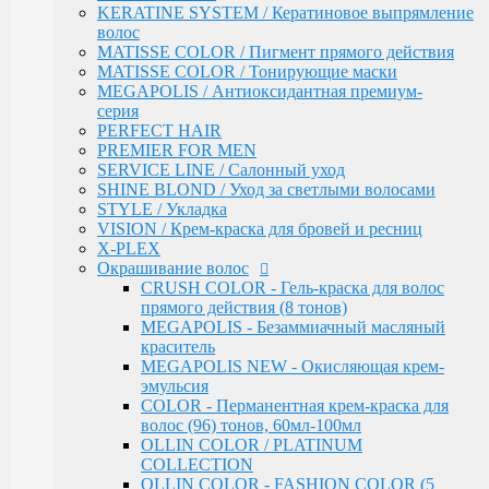
KERATINE SYSTEM / Кератиновое выпрямление
Инструменты & Аксессуары
волос
Парфюмерное мыло
MATISSE COLOR / Пигмент прямого действия
Парфюмерия
MATISSE COLOR / Тонирующие маски
Constant Delight
MEGAPOLIS / Антиоксидантная премиум-
Repair / Для поврежденных волос
серия
Лосьон для удаления красителя
PERFECT HAIR
5 Magic Oil / Уход и стайлинг
PREMIER FOR MEN
Fixing
SERVICE LINE / Салонный уход
Pre-Styling
SHINE BLOND / Уход за светлыми волосами
Styling
STYLE / Укладка
BARBER & MEN'S / Косметика для мужчин
VISION / Крем-краска для бровей и ресниц
C-Line / Сохранение цвета
X-PLEX
Лаки для волос
Окрашивание волос
Oxigent / Оксигенты
CRUSH COLOR - Гель-краска для волос
Осветляющий порошок
прямого действия (8 тонов)
Delight TRIONFO / Окрашивания волос
MEGAPOLIS - Безаммиачный масляный
Краска для бровей
краситель
Crema Colorante Vit C / Краситель с витамином С
MEGAPOLIS NEW - Окисляющая крем-
кашемиром и алоэ
эмульсия
Olio Colorante / Масло для окрашивания волос
COLOR - Перманентная крем-краска для
Delightex / Мультивитаминная защита
волос (96) тонов, 60мл-100мл
Крио Терапия
OLLIN COLOR / PLATINUM
SPA / Терапия с шелком
COLLECTION
Серия против выпадения
OLLIN COLOR - FASHION COLOR (5
Восстановление волос