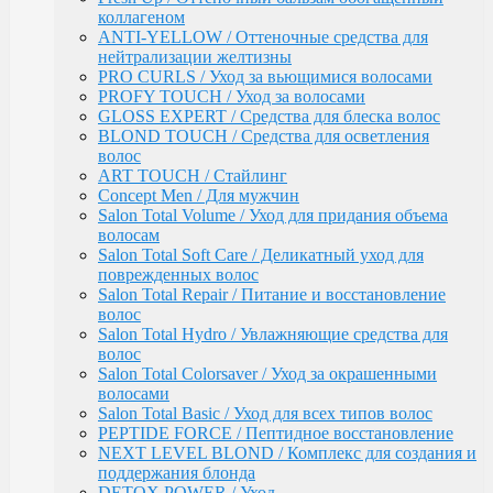
коллагеном
Ambient
ANTI-YELLOW / Оттеночные средства для
Крем-окислитель / Ambient
нейтрализации желтизны
Перманентная крем-краска для волос /
PRO CURLS / Уход за вьющимися волосами
MYPOINT (104 оттенка)
PROFY TOUCH / Уход за волосами
Корректоры
GLOSS EXPERT / Средства для блеска волос
Специальные оттенки для седых волос
BLOND TOUCH / Средства для осветления
- SPECIAL GREY
волос
Специальные оттенки - SPECIAL
ART TOUCH / Стайлинг
BLONDES
Concept Men / Для мужчин
Основные (модные) оттенки
Salon Total Volume / Уход для придания объема
MYPOINT
волосам
Mypoint Bleach / Средства для
Salon Total Soft Care / Деликатный уход для
обесцвечивания волос
поврежденных волос
Крем-окислитель / COLOR OXYCREAM
Salon Total Repair / Питание и восстановление
Гель-краска для волос тон в тон MYPOINT
волос
(33 оттенка)
Salon Total Hydro / Увлажняющие средства для
Активаторы для окрашивания волос гель-
волос
краской тон в тон
Salon Total Colorsaver / Уход за окрашенными
MYPOINT / Краска для бровей и ресниц
волосами
BTX Forte / Трехэтапная программа
Salon Total Basic / Уход для всех типов волос
реконструкции волос
PEPTIDE FORCE / Пептидное восстановление
Ambient Form / Долговременная укладка волос
NEXT LEVEL BLOND / Комплекс для создания и
Ambient Expert Pro / Процедуры ухода за волосами
поддержания блонда
AMBIENT Moisture / Для ухода за сухими и
DETOX POWER / Уход