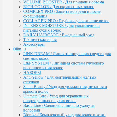
VOLUME BOOSTER / Для придания объема
INTENSE PROFI COLOR / Поддержание яркости
RICH COLOR / Для окрашенных волос
цвета и уход за окрашенными волосами
COMPLEX PRO / Защита во время и после
KERATINE ROYAL TREATMENT / Кератиновое
окрашивания
восстановление
COLLAGEN PRO / Глубокое увлажнение волос
KERATINE SYSTEM / Кератиновое выпрямление
INTENSE MOISTURE / Для увлажнения и
волос
питания сухих волос
MATISSE COLOR / Пигмент прямого действия
DAILY HAIRCARE / Ежедневный уход
MATISSE COLOR / Тонирующие маски
Техническая серия
MEGAPOLIS / Антиоксидантная премиум-серия
Аксессуары
PERFECT HAIR
Ollin
PREMIER FOR MEN
PINK DREAM / Линия тонирующих средств для
SERVICE LINE / Салонный уход
светлых волос
SHINE BLOND / Уход за светлыми волосами
L&P SYSTEM / Липидная система глубокого
STYLE / Укладка
восстановления волос
VISION / Крем-краска для бровей и ресниц
НАБОРЫ
X-PLEX
Anti-Yellow / Для нейтрализации жёлтых
Окрашивание волос
оттенков
CRUSH COLOR - Гель-краска для волос
Salon Beauty / Уход для увлажнения, питания и
прямого действия (8 тонов)
яркости волос
MEGAPOLIS - Безаммиачный масляный
Ultimate Care / Уход для окрашенных,
краситель
поврежденных и сухих волос
MEGAPOLIS NEW - Окисляющая крем-
Basic Line / Салонная линия по уходу за
эмульсия
волосами
COLOR - Перманентная крем-краска для
Bionika / Комплексный уход для волос и кожи
волос (96) тонов, 60мл-100мл