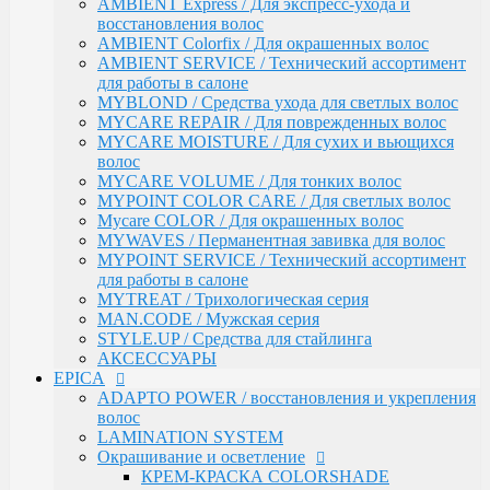
AMBIENT Express / Для экспресс-ухода и
волос
восстановления волос
ARGANIA RISE ORGANIC / Блеск и гладкость
AMBIENT Colorfix / Для окрашенных волос
волос
AMBIENT SERVICE / Технический ассортимент
AMBER SHINE ORGANIC / Для придания блеска
для работы в салоне
DEEP RECOVER / Восстановление поврежденных
MYBLOND / Средства ухода для светлых волос
волос
MYCARE REPAIR / Для поврежденных волос
VOLUME BOOSTER / Для придания объема
MYCARE MOISTURE / Для сухих и вьющихся
RICH COLOR / Для окрашенных волос
волос
COMPLEX PRO / Защита во время и после
MYCARE VOLUME / Для тонких волос
окрашивания
MYPOINT COLOR CARE / Для светлых волос
COLLAGEN PRO / Глубокое увлажнение волос
Mycare COLOR / Для окрашенных волос
INTENSE MOISTURE / Для увлажнения и
MYWAVES / Перманентная завивка для волос
питания сухих волос
MYPOINT SERVICE / Технический ассортимент
DAILY HAIRCARE / Ежедневный уход
для работы в салоне
Техническая серия
MYTREAT / Трихологическая серия
Аксессуары
MAN.CODE / Мужская серия
Ollin
STYLE.UP / Средства для стайлинга
PINK DREAM / Линия тонирующих средств для
АКСЕССУАРЫ
светлых волос
EPICA
L&P SYSTEM / Липидная система глубокого
ADAPTO POWER / восстановления и укрепления
восстановления волос
волос
НАБОРЫ
LAMINATION SYSTEM
Anti-Yellow / Для нейтрализации жёлтых оттенков
Окрашивание и осветление
Salon Beauty / Уход для увлажнения, питания и
КРЕМ-КРАСКА COLORSHADE
яркости волос