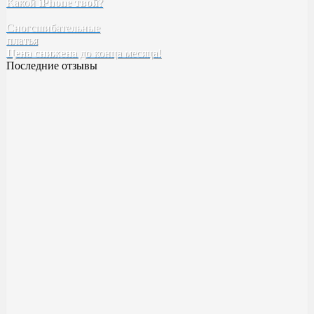
Какой
iPhone твой
?
Сногсшибательные
платья
Цена снижена
до конца месяца!
Последние отзывы
Духи BYREDO Bal d’Afrique
Классный аромат ??
Качество высокое! Стойкость,шлейф все как надо ✅
Милена
23 ноября 2023 14:20
Духи Boadicea the Victorious Aurica
Хорошее качество
Возьму в следующий рас больше )
Катя
17 ноября 2023 00:55
Духи Boadicea the Victorious Aurica