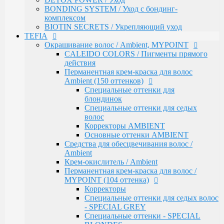
ломкими волосами
BONDING SYSTEM / Уход с бондинг-
Ambient Volume / Для тонких волос
комплексом
AMBIENT LONG / Ухода за длинными волосами
BIOTIN SECRETS / Укрепляющий уход
AMBIENT Revival / Для восстановления
TEFIA
поврежденных волос
Окрашивание волос / Ambient, MYPOINT
AMBIENT Anti Yellow / Для нейтрализации
CALEIDO COLORS / Пигменты прямого
желтых оттенков на светлых волосах
действия
AMBIENT Express / Для экспресс-ухода и
Перманентная крем-краска для волос
восстановления волос
Ambient (150 оттенков)
AMBIENT Colorfix / Для окрашенных волос
Специальные оттенки для
AMBIENT SERVICE / Технический ассортимент
блондинок
для работы в салоне
Специальные оттенки для седых
MYBLOND / Средства ухода для светлых волос
волос
MYCARE REPAIR / Для поврежденных волос
Корректоры AMBIENT
MYCARE MOISTURE / Для сухих и вьющихся
Основные оттенки AMBIENT
волос
Средства для обесцвечивания волос /
MYCARE VOLUME / Для тонких волос
Ambient
MYPOINT COLOR CARE / Для светлых волос
Крем-окислитель / Ambient
Mycare COLOR / Для окрашенных волос
Перманентная крем-краска для волос /
MYWAVES / Перманентная завивка для волос
MYPOINT (104 оттенка)
MYPOINT SERVICE / Технический ассортимент
Корректоры
для работы в салоне
Специальные оттенки для седых волос
MYTREAT / Трихологическая серия
- SPECIAL GREY
MAN.CODE / Мужская серия
Специальные оттенки - SPECIAL
STYLE.UP / Средства для стайлинга