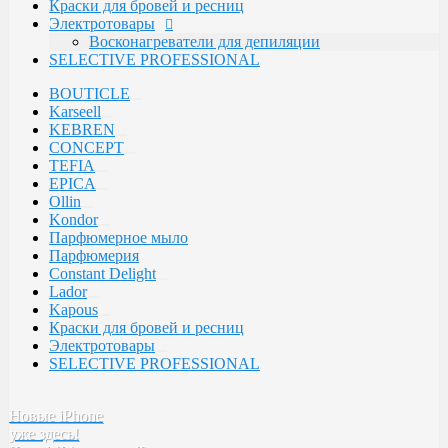
Краски для бровей и ресниц
Tefia
Электротовары
SELECTIVE
Восконагреватели для депиляции
Kebren
SELECTIVE PROFESSIONAL
Karseell
Concept
BOUTICLE
EPICA
Karseell
KEBREN
CONCEPT
TEFIA
EPICA
Ollin
Kondor
Парфюмерное мыло
Парфюмерия
Constant Delight
Lador
Kapous
Краски для бровей и ресниц
Электротовары
SELECTIVE PROFESSIONAL
Новые iPhone
уже здесь!