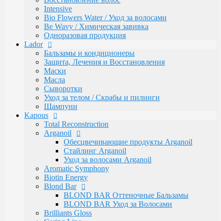
Luxe Care
Intensive
Macadamia Oil
Bio Flowers Water / Уход за волосами
Magic Keratin
Be Wavy / Химическая завивка
Magic Keratin Стайлинг
Одноразовая продукция
Средства для долговременной завивки
Lador
Уход за волосами
Бальзамы и кондиционеры
Milk Line
Защита, Лечения и Восстановления
Oliva and Avocado
Маски
Profilactic
Масла
Smooth and Curly
Сыворотки
Treatment Лечебная
Уход за телом / Скрабы и пилинги
Ylang Ylang
Шампуни
Окрашивание Kapous
Kapous
Кремообразная проявляющая эмульсия
Total Reconstruction
Обесцвечивающие и специальные продукты
Arganoil
Окислительная Эмульсия "ActiOx"
Обесцвечивающие продукты Arganoil
Окрашивание Hyaluronic Acid
Стайлинг Arganoil
Окрашивание Studio
Уход за волосами Arganoil
Окрашивание бровей и ресниц
Aromatic Symphony
Прямые пигменты Rainbow
Biotin Energy
Стайлинг Kapous
Blond Bar
Уход за волосами HYALURONIC ACID
BLOND BAR Оттеночные Бальзамы
Уход за волосами PROFESSIONAL
BLOND BAR Уход за Волосами
Средства для химической завивки волос
Brilliants Gloss
Краски для бровей и ресниц