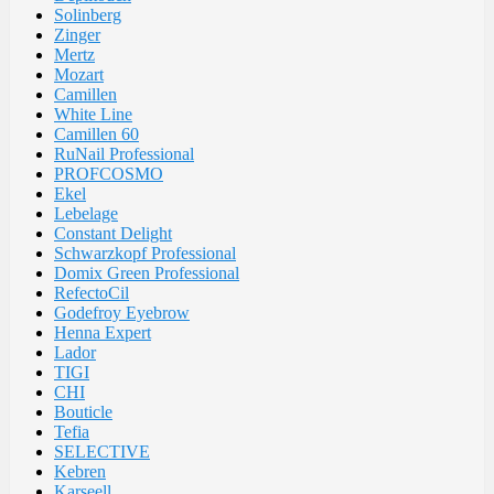
Solinberg
Zinger
Mertz
Mozart
Camillen
White Line
Camillen 60
RuNail Professional
PROFCOSMO
Ekel
Lebelage
Constant Delight
Schwarzkopf Professional
Domix Green Professional
RefectoCil
Godefroy Eyebrow
Henna Expert
Lador
TIGI
CHI
Bouticle
Tefia
SELECTIVE
Kebren
Karseell