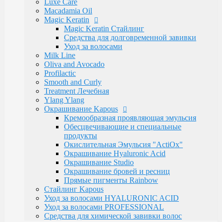
Luxe Care
Hair Company
Macadamia Oil
Kondor
Magic Keratin
Сталекс
Magic Keratin Стайлинг
Depiltouch
Средства для долговременной завивки
Solinberg
Уход за волосами
Zinger
Milk Line
Mertz
Oliva and Avocado
Mozart
Profilactic
Camillen
Smooth and Curly
White Line
Treatment Лечебная
Camillen 60
Ylang Ylang
RuNail Professional
Окрашивание Kapous
PROFCOSMO
Кремообразная проявляющая эмульсия
Ekel
Обесцвечивающие и специальные
Lebelage
продукты
Constant Delight
Окислительная Эмульсия "ActiOx"
Schwarzkopf Professional
Окрашивание Hyaluronic Acid
Domix Green Professional
Окрашивание Studio
RefectoCil
Окрашивание бровей и ресниц
Godefroy Eyebrow
Прямые пигменты Rainbow
Henna Expert
Стайлинг Kapous
Lador
Уход за волосами HYALURONIC ACID
TIGI
Уход за волосами PROFESSIONAL
CHI
Средства для химической завивки волос
Bouticle