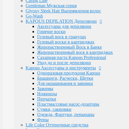
Caring Line
Электротовары
Gentleman Мужская серия
Восконагреватели для депиляции
Glyoxy Sleek Hair Выпрямления волос
SELECTIVE PROFESSIONAL
Go-Wash
Теги
KAPOUS DEPILATION Депиляции
marfa
memo
Бальзам
Бустер
Воск
Гель для
Аксессуары для депиляции
бритья
Для бороды
Для мужчин
Дозатор
Краски для
Горячие воски
волос
Крем после бритья
Лак для волос
Лак-
Гелевый воск в гранулах
спрей
Лосьон
Маска
Масло для волос
Мужская
Гелевый воски в картриджах
Косметика
Обесцвечивающий порошок
Окислительная
Жирорастворимый Воск в Банке
Эмульсия
Паста для волос
Пудра
Тонирующая
Жирорастворимый воск в картриджах
маска
Укладка волос
Флюид
Щетка
для роста
Сахарная паста Kapous Professional
волос
духи
духимарфа
защита волос
кондиционер для
Уход до и после депиляции
волос
концентрированныйпарфюм
краска для
Kapous Аксессуары и инструменты
волос
маска для волос
мусс для
Одноразовая продукция Kapous
волос
мыло
парфюм
парфюмерия
парфюмернаявода
п
Брашинги, Расчески, Щетки
парфюмерия
сильная фиксация
спрей для волос
спрей
Для окрашивания и завивки
с морской
Зажимы
солью
сыворотка
термозащита
фейдинг
шампунь
экст
Ножницы
фиксация
Перчатки
Бренды
Пластмассовые насос-дозаторы
Kapous Professional
Сумки, саквояжи
Estel Professional
Одежда, Фартуки, пеньюары
Matrix
Фены
Ollin Professional
Life Color Оттеночные средства
Londa Professional