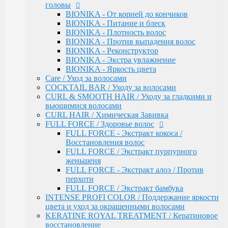
головы
OLLIN COLOR / PLATINUM COLLECTION
BIONIKA - От корней до кончиков
OLLIN COLOR - FASHION COLOR (5
BIONIKA - Питание и блеск
тонов)
BIONIKA - Плотность волос
BLOND / Осветляющий порошок
BIONIKA - Против выпадения волос
OXY - Окислительная эмульсия
BIONIKA - Реконструктор
N-JOY / Перманентная крем-краска для
BIONIKA - Экстра увлажнение
волос
BIONIKA - Яркость цвета
N-JOY - Окисляющий крем-активатор
Care / Уход за волосами
PERFORMANCE / Стойкая крем-краска
COCKTAIL BAR / Уходу за волосами
PERFORMANCE / Осветление
CURL & SMOOTH HAIR / Уходу за гладкими и
PERFORMANCE / Окисляющая эмульсия
вьющимися волосами
SILK TOUCH - Безаммиачный стойкий
CURL HAIR / Химическая Завивка
краситель
FULL FORCE / Здоровье волос
SILK TOUCH - Безаммиачный
FULL FORCE - Экстракт кокоса /
Осветляющий Крем
Восстановления волос
SILK TOUCH / Окисляющая Крем-Эмульсия
FULL FORCE / Экстракт пурпурного
Fluid pre-color - Флюид-препигментатор
женьшеня
Kondor
FULL FORCE - Экстракт алоэ / Против
ARABIAN SPA / Сандал для волос и кожи голоаы
перхоти
ARABIAN SPA / Сандал для тела
FULL FORCE / Экстракт бамбука
SKINCARE / Для лица
INTENSE PROFI COLOR / Поддержание яркости
FAST SHADE / Краситель для волос и бороды
цвета и уход за окрашенными волосами
HAIR & BODY / Волосы & Тело
KERATINE ROYAL TREATMENT / Кератиновое
MY BEARD / Борода, Усы, Бритье
восстановление
RE STYLE / Стайлинговые средства