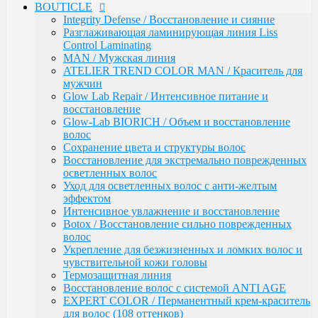
BOUTICLE
Обесцвечивание
Integrity Defense / Восстановление и сияние
Специальный уход
Разглаживающая ламинирующая линия Liss
KEBREN
Control Laminating
Окрашивание и уход
MAN / Мужская линия
COLORTEC / Красители
ATELIER TREND COLOR MAN / Краситель для
COLORTEC PERMANENT /
мужчин
Перманентная крем-краска
Glow Lab Repair / Интенсивное питание и
COLORTEC DEMI-PERMANENT /
восстановление
Полуперманентная крем-краска
Glow-Lab BIORICH / Объем и восстановление
COLORTEC SUPER-LIGHTENING /
волос
Перманентная суперосветляющая
Сохранение цвета и структуры волос
крем-краска
Восстановление для экстремально поврежденных
COLORTEC / Крем-окислитель
осветленных волос
BLOND FOUNDATION / Обесцвечивающий
Уход для осветленных волос с анти-желтым
порошок
эффектом
EXPERT LINE / Уход
Интенсивное увлажнение и восстановление
RE:SHAPE / Стайлинг
Botox / Восстановление сильно поврежденных
INCREDIBLE VOLUME / Для объема волос
волос
TOTAL REPAIR / Для восстановления волос
Укрепление для безжизненных и ломких волос и
HYDRA THERAPY / Для увлажнения волос
чувствительной кожи головы
SAVE COLOR / Для окрашенных волос
Термозащитная линия
CONCEPT
Воcстановление волос с системой ANTI AGE
CURL MAKER / Химическая завивка
EXPERT COLOR / Перманентный крем-краситель
PROFY TOUCH / Защитные средства для кожи и
для волос (108 оттенков)
волос