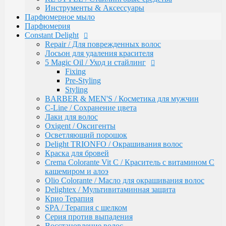
Инструменты & Аксессуары
Gentleman Мужская серия
Парфюмерное мыло
Glyoxy Sleek Hair Выпрямления волос
Парфюмерия
Go-Wash
Constant Delight
KAPOUS DEPILATION Депиляции
Repair / Для поврежденных волос
Аксессуары для депиляции
Лосьон для удаления красителя
Горячие воски
5 Magic Oil / Уход и стайлинг
Гелевый воск в гранулах
Fixing
Гелевый воски в картриджах
Pre-Styling
Жирорастворимый Воск в Банке
Styling
Жирорастворимый воск в картриджах
BARBER & MEN'S / Косметика для мужчин
Сахарная паста Kapous Professional
C-Line / Сохранение цвета
Уход до и после депиляции
Лаки для волос
Kapous Аксессуары и инструменты
Oxigent / Оксигенты
Одноразовая продукция Kapous
Осветляющий порошок
Брашинги, Расчески, Щетки
Delight TRIONFO / Окрашивания волос
Для окрашивания и завивки
Краска для бровей
Зажимы
Crema Colorante Vit C / Краситель с витамином С
Ножницы
кашемиром и алоэ
Перчатки
Olio Colorante / Масло для окрашивания волос
Пластмассовые насос-дозаторы
Delightex / Мультивитаминная защита
Сумки, саквояжи
Крио Терапия
Одежда, Фартуки, пеньюары
SPA / Терапия с шелком
Фены
Серия против выпадения
Life Color Оттеночные средства
Восстановление волос