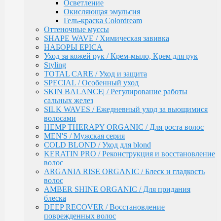
Осветление
Ultimate Care / Уход для окрашенных,
Окисляющая эмульсия
поврежденных и сухих волос
Гель-краска Colordream
Basic Line / Салонная линия по уходу за волосами
Оттеночные муссы
Bionika / Комплексный уход для волос и кожи
SHAPE WAVE / Химическая завивка
головы
НАБОРЫ EPICA
BIONIKA - От корней до кончиков
Уход за кожей рук / Крем-мыло, Крем для рук
BIONIKA - Питание и блеск
Styling
BIONIKA - Плотность волос
TOTAL CARE / Уход и защита
BIONIKA - Против выпадения волос
SPECIAL / Особенный уход
BIONIKA - Реконструктор
SKIN BALANCE| / Регулирование работы
BIONIKA - Экстра увлажнение
сальных желез
BIONIKA - Яркость цвета
SILK WAVES / Ежедневный уход за вьющимися
Care / Уход за волосами
волосами
COCKTAIL BAR / Уходу за волосами
HEMP THERAPY ORGANIC / Для роста волос
CURL & SMOOTH HAIR / Уходу за гладкими и
MEN'S / Мужская серия
вьющимися волосами
COLD BLOND / Уход для blond
CURL HAIR / Химическая Завивка
KERATIN PRO / Реконструкция и восстановление
FULL FORCE / Здоровье волос
волос
FULL FORCE - Экстракт кокоса /
ARGANIA RISE ORGANIC / Блеск и гладкость
Восстановления волос
волос
FULL FORCE / Экстракт пурпурного
AMBER SHINE ORGANIC / Для придания
женьшеня
блеска
FULL FORCE - Экстракт алоэ / Против
DEEP RECOVER / Восстановление
перхоти
поврежденных волос
FULL FORCE / Экстракт бамбука