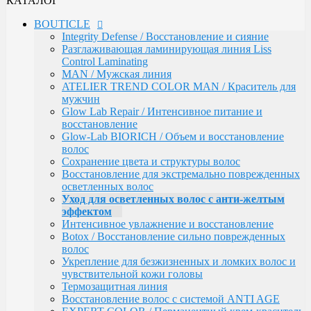
КАТАЛОГ
Сохранение цвета и структуры волос
Восстановление для экстремально поврежденных
BOUTICLE
осветленных волос
Integrity Defense / Восстановление и сияние
Уход для осветленных волос с анти-желтым
Разглаживающая ламинирующая линия Liss
эффектом
Control Laminating
Интенсивное увлажнение и восстановление
MAN / Мужская линия
Botox / Восстановление сильно поврежденных
ATELIER TREND COLOR MAN / Краситель для
волос
мужчин
Укрепление для безжизненных и ломких волос и
Glow Lab Repair / Интенсивное питание и
чувствительной кожи головы
восстановление
Термозащитная линия
Glow-Lab BIORICH / Объем и восстановление
Воcстановление волос с системой ANTI AGE
волос
EXPERT COLOR / Перманентный крем-краситель
Сохранение цвета и структуры волос
для волос (108 оттенков)
Восстановление для экстремально поврежденных
Окисляющая эмульсия / Developer
осветленных волос
Atelier Color Integrative / Полуперманентный
Уход для осветленных волос с анти-желтым
краситель для тонирования волос (41 оттенок)
эффектом
Bleacher Powder / Обесцвечивающие средства для
Интенсивное увлажнение и восстановление
волос
Botox / Восстановление сильно поврежденных
Artistic Style / Средства для стайлинга
волос
Аксессуары
Укрепление для безжизненных и ломких волос и
Karseell
чувствительной кожи головы
MACA / Уход за волосами
Термозащитная линия
ARGAN
Воcстановление волос с системой ANTI AGE
Стайлинг