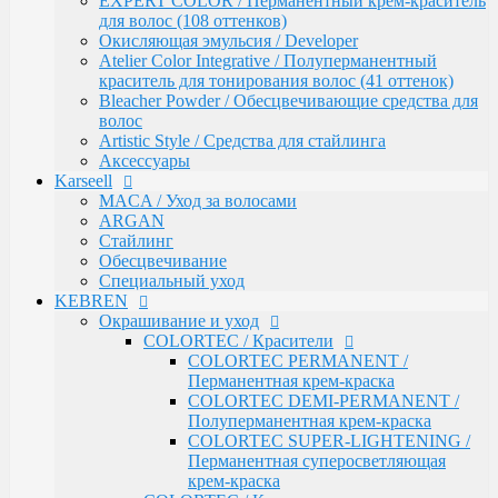
EXPERT COLOR / Перманентный крем-краситель
Обесцвечивание
для волос (108 оттенков)
Специальный уход
Окисляющая эмульсия / Developer
KEBREN
Atelier Color Integrative / Полуперманентный
Окрашивание и уход
краситель для тонирования волос (41 оттенок)
COLORTEC / Красители
Bleacher Powder / Обесцвечивающие средства для
COLORTEC PERMANENT /
волос
Перманентная крем-краска
Artistic Style / Средства для стайлинга
COLORTEC DEMI-PERMANENT /
Аксессуары
Полуперманентная крем-краска
Karseell
COLORTEC SUPER-LIGHTENING /
MACA / Уход за волосами
Перманентная суперосветляющая
ARGAN
крем-краска
Стайлинг
COLORTEC / Крем-окислитель
Обесцвечивание
BLOND FOUNDATION / Обесцвечивающий
Специальный уход
порошок
KEBREN
EXPERT LINE / Уход
Окрашивание и уход
RE:SHAPE / Стайлинг
COLORTEC / Красители
INCREDIBLE VOLUME / Для объема волос
COLORTEC PERMANENT /
TOTAL REPAIR / Для восстановления волос
Перманентная крем-краска
HYDRA THERAPY / Для увлажнения волос
COLORTEC DEMI-PERMANENT /
SAVE COLOR / Для окрашенных волос
Полуперманентная крем-краска
CONCEPT
COLORTEC SUPER-LIGHTENING /
CURL MAKER / Химическая завивка
Перманентная суперосветляющая
PROFY TOUCH / Защитные средства для кожи и
крем-краска
волос