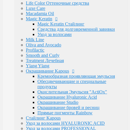
Электротовары
Life Color Оттеночные средства
Восконагреватели для депиляции
Luxe Care
SELECTIVE PROFESSIONAL
Macadamia Oil
Теги
Magic Keratin
marfa
memo
Бальзам
Бустер
Воск
Гель для
Magic Keratin Стайлинг
бритья
Для бороды
Для мужчин
Дозатор
Краски для
Средства для долговременной завивки
волос
Крем после бритья
Лак для волос
Лак-
Уход за волосами
спрей
Лосьон
Маска
Масло для волос
Мужская
Milk Line
Косметика
Обесцвечивающий порошок
Окислительная
Oliva and Avocado
Эмульсия
Паста для волос
Пудра
Тонирующая
Profilactic
маска
Укладка волос
Флюид
Щетка
для роста
Smooth and Curly
волос
духи
духимарфа
защита волос
кондиционер для
Treatment Лечебная
волос
концентрированныйпарфюм
краска для
Ylang Ylang
волос
маска для волос
мусс для
Окрашивание Kapous
волос
мыло
парфюм
парфюмерия
парфюмернаявода
п
Кремообразная проявляющая эмульсия
парфюмерия
сильная фиксация
спрей для волос
спрей
Обесцвечивающие и специальные
с морской
продукты
солью
сыворотка
термозащита
фейдинг
шампунь
экст
Окислительная Эмульсия "ActiOx"
фиксация
Окрашивание Hyaluronic Acid
Бренды
Окрашивание Studio
Kapous Professional
Окрашивание бровей и ресниц
Estel Professional
Прямые пигменты Rainbow
Matrix
Стайлинг Kapous
Ollin Professional
Уход за волосами HYALURONIC ACID
Londa Professional
Уход за волосами PROFESSIONAL