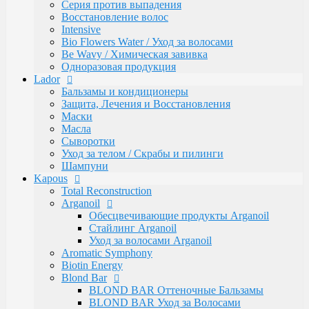
Caring Line
Серия против выпадения
Gentleman Мужская серия
Восстановление волос
Glyoxy Sleek Hair Выпрямления волос
Intensive
Go-Wash
Bio Flowers Water / Уход за волосами
KAPOUS DEPILATION Депиляции
Be Wavy / Химическая завивка
Аксессуары для депиляции
Одноразовая продукция
Горячие воски
Lador
Гелевый воск в гранулах
Бальзамы и кондиционеры
Гелевый воски в картриджах
Защита, Лечения и Восстановления
Жирорастворимый Воск в Банке
Маски
Жирорастворимый воск в картриджах
Масла
Сахарная паста Kapous Professional
Сыворотки
Уход до и после депиляции
Уход за телом / Скрабы и пилинги
Kapous Аксессуары и инструменты
Шампуни
Одноразовая продукция Kapous
Kapous
Брашинги, Расчески, Щетки
Total Reconstruction
Для окрашивания и завивки
Arganoil
Зажимы
Обесцвечивающие продукты Arganoil
Ножницы
Стайлинг Arganoil
Перчатки
Уход за волосами Arganoil
Пластмассовые насос-дозаторы
Aromatic Symphony
Сумки, саквояжи
Biotin Energy
Одежда, Фартуки, пеньюары
Blond Bar
Фены
BLOND BAR Оттеночные Бальзамы
Life Color Оттеночные средства
BLOND BAR Уход за Волосами