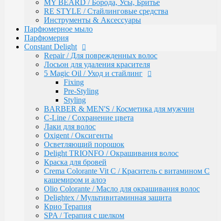
Восстановление волос
MY BEARD / Борода, Усы, Бритье
Intensive
RE STYLE / Стайлинговые средства
Bio Flowers Water / Уход за волосами
Инструменты & Аксессуары
Be Wavy / Химическая завивка
Парфюмерное мыло
Одноразовая продукция
Парфюмерия
Lador
Constant Delight
Бальзамы и кондиционеры
Repair / Для поврежденных волос
Защита, Лечения и Восстановления
Лосьон для удаления красителя
Маски
5 Magic Oil / Уход и стайлинг
Масла
Fixing
Сыворотки
Pre-Styling
Уход за телом / Скрабы и пилинги
Styling
Шампуни
BARBER & MEN'S / Косметика для мужчин
Kapous
C-Line / Сохранение цвета
Total Reconstruction
Лаки для волос
Arganoil
Oxigent / Оксигенты
Обесцвечивающие продукты Arganoil
Осветляющий порошок
Стайлинг Arganoil
Delight TRIONFO / Окрашивания волос
Уход за волосами Arganoil
Краска для бровей
Aromatic Symphony
Crema Colorante Vit C / Краситель с витамином С
Biotin Energy
кашемиром и алоэ
Blond Bar
Olio Colorante / Масло для окрашивания волос
BLOND BAR Оттеночные Бальзамы
Delightex / Мультивитаминная защита
BLOND BAR Уход за Волосами
Крио Терапия
Brilliants Gloss
SPA / Терапия с шелком