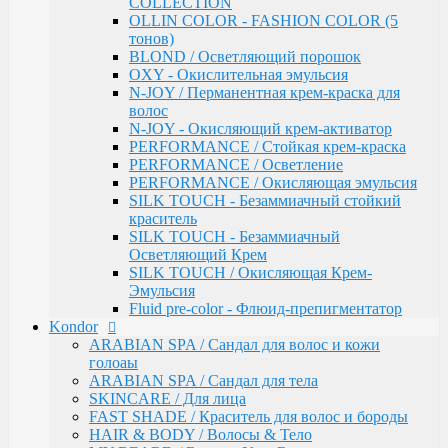
COLLECTION
Инструменты & Аксессуары
OLLIN COLOR - FASHION COLOR (5
Парфюмерное мыло
тонов)
Парфюмерия
BLOND / Осветляющий порошок
Constant Delight
OXY - Окислительная эмульсия
Repair / Для поврежденных волос
N-JOY / Перманентная крем-краска для
Лосьон для удаления красителя
волос
5 Magic Oil / Уход и стайлинг
N-JOY - Окисляющий крем-активатор
Fixing
PERFORMANCE / Стойкая крем-краска
Pre-Styling
PERFORMANCE / Осветление
Styling
PERFORMANCE / Окисляющая эмульсия
BARBER & MEN'S / Косметика для мужчин
SILK TOUCH - Безаммиачный стойкий
C-Line / Сохранение цвета
краситель
Лаки для волос
SILK TOUCH - Безаммиачный
Oxigent / Оксигенты
Осветляющий Крем
Осветляющий порошок
SILK TOUCH / Окисляющая Крем-
Delight TRIONFO / Окрашивания волос
Эмульсия
Краска для бровей
Fluid pre-color - Флюид-препигментатор
Crema Colorante Vit C / Краситель с витамином С
Kondor
кашемиром и алоэ
ARABIAN SPA / Сандал для волос и кожи
Olio Colorante / Масло для окрашивания волос
голоаы
Delightex / Мультивитаминная защита
ARABIAN SPA / Сандал для тела
Крио Терапия
SKINCARE / Для лица
SPA / Терапия с шелком
FAST SHADE / Краситель для волос и бороды
Серия против выпадения
HAIR & BODY / Волосы & Тело