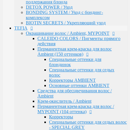
Средства для обесцвечивания волос /
поддержания блонда
Ambient
DETOX POWER / Уход
Крем-окислитель / Ambient
BONDING SYSTEM / Уход с бондинг-
Перманентная крем-краска для волос /
комплексом
MYPOINT (104 оттенка)
BIOTIN SECRETS / Укрепляющий уход
Корректоры
TEFIA
Специальные оттенки для седых волос
Окрашивание волос / Ambient, MYPOINT
- SPECIAL GREY
CALEIDO COLORS / Пигменты прямого
Специальные оттенки - SPECIAL
действия
BLONDES
Перманентная крем-краска для волос
Основные (модные) оттенки
Ambient (150 оттенков)
MYPOINT
Специальные оттенки для
Mypoint Bleach / Средства для
блондинок
обесцвечивания волос
Специальные оттенки для седых
Крем-окислитель / COLOR OXYCREAM
волос
Гель-краска для волос тон в тон MYPOINT
Корректоры AMBIENT
(33 оттенка)
Основные оттенки AMBIENT
Активаторы для окрашивания волос гель-
Средства для обесцвечивания волос /
краской тон в тон
Ambient
MYPOINT / Краска для бровей и ресниц
Крем-окислитель / Ambient
BTX Forte / Трехэтапная программа
Перманентная крем-краска для волос /
реконструкции волос
MYPOINT (104 оттенка)
Ambient Form / Долговременная укладка волос
Корректоры
Ambient Expert Pro / Процедуры ухода за волосами
Специальные оттенки для седых волос
AMBIENT Moisture / Для ухода за сухими и
- SPECIAL GREY