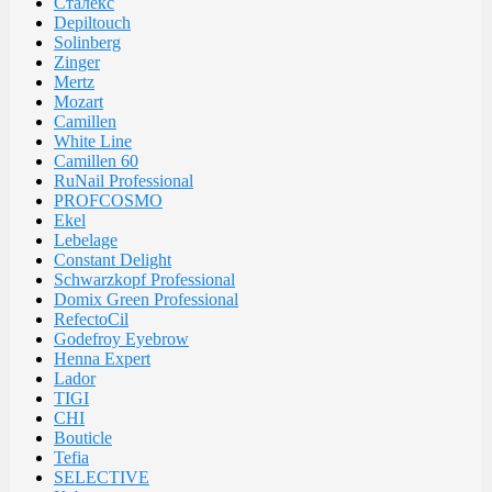
Сталекс
Depiltouch
Solinberg
Zinger
Mertz
Mozart
Camillen
White Line
Camillen 60
RuNail Professional
PROFCOSMO
Ekel
Lebelage
Constant Delight
Schwarzkopf Professional
Domix Green Professional
RefectoCil
Godefroy Eyebrow
Henna Expert
Lador
TIGI
CHI
Bouticle
Tefia
SELECTIVE