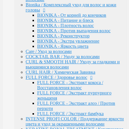
INTENSE PROFI COLOR / Поддержание яркости
Bionika / Комплексный уход для волос и кожи
цвета и уход за окрашенными волосами
головы
KERATINE ROYAL TREATMENT / Кератиновое
BIONIKA - От корней до кончиков
восстановление
BIONIKA - Питание и блеск
KERATINE SYSTEM / Кератиновое выпрямление
BIONIKA - Плотность волос
волос
BIONIKA - Против выпадения волос
MATISSE COLOR / Пигмент прямого действия
BIONIKA - Реконструктор
MATISSE COLOR / Тонирующие маски
BIONIKA - Экстра увлажнение
MEGAPOLIS / Антиоксидантная премиум-серия
BIONIKA - Яркость цвета
PERFECT HAIR
Care / Уход за волосами
PREMIER FOR MEN
COCKTAIL BAR / Уходу за волосами
SERVICE LINE / Салонный уход
CURL & SMOOTH HAIR / Уходу за гладкими и
SHINE BLOND / Уход за светлыми волосами
вьющимися волосами
STYLE / Укладка
CURL HAIR / Химическая Завивка
VISION / Крем-краска для бровей и ресниц
FULL FORCE / Здоровье волос
X-PLEX
FULL FORCE - Экстракт кокоса /
Окрашивание волос
Восстановления волос
CRUSH COLOR - Гель-краска для волос
FULL FORCE / Экстракт пурпурного
прямого действия (8 тонов)
женьшеня
MEGAPOLIS - Безаммиачный масляный
FULL FORCE - Экстракт алоэ / Против
краситель
перхоти
MEGAPOLIS NEW - Окисляющая крем-
FULL FORCE / Экстракт бамбука
эмульсия
INTENSE PROFI COLOR / Поддержание яркости
COLOR - Перманентная крем-краска для
цвета и уход за окрашенными волосами
волос (96) тонов, 60мл-100мл