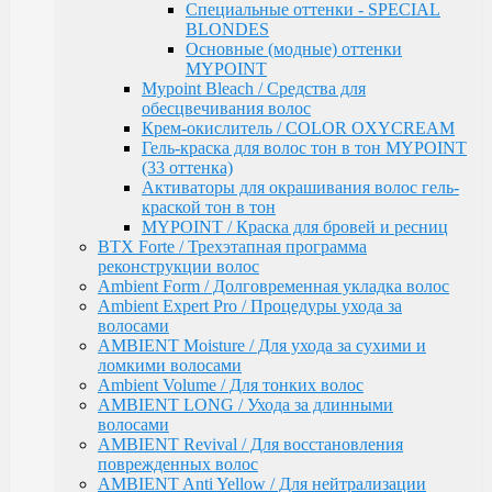
ломкими волосами
Специальные оттенки - SPECIAL
Ambient Volume / Для тонких волос
BLONDES
AMBIENT LONG / Ухода за длинными волосами
Основные (модные) оттенки
AMBIENT Revival / Для восстановления
MYPOINT
поврежденных волос
Mypoint Bleach / Средства для
AMBIENT Anti Yellow / Для нейтрализации
обесцвечивания волос
желтых оттенков на светлых волосах
Крем-окислитель / COLOR OXYCREAM
AMBIENT Express / Для экспресс-ухода и
Гель-краска для волос тон в тон MYPOINT
восстановления волос
(33 оттенка)
AMBIENT Colorfix / Для окрашенных волос
Активаторы для окрашивания волос гель-
AMBIENT SERVICE / Технический ассортимент
краской тон в тон
для работы в салоне
MYPOINT / Краска для бровей и ресниц
MYBLOND / Средства ухода для светлых волос
BTX Forte / Трехэтапная программа
MYCARE REPAIR / Для поврежденных волос
реконструкции волос
MYCARE MOISTURE / Для сухих и вьющихся
Ambient Form / Долговременная укладка волос
волос
Ambient Expert Pro / Процедуры ухода за
MYCARE VOLUME / Для тонких волос
волосами
MYPOINT COLOR CARE / Для светлых волос
AMBIENT Moisture / Для ухода за сухими и
Mycare COLOR / Для окрашенных волос
ломкими волосами
MYWAVES / Перманентная завивка для волос
Ambient Volume / Для тонких волос
MYPOINT SERVICE / Технический ассортимент
AMBIENT LONG / Ухода за длинными
для работы в салоне
волосами
MYTREAT / Трихологическая серия
AMBIENT Revival / Для восстановления
MAN.CODE / Мужская серия
поврежденных волос
STYLE.UP / Средства для стайлинга
AMBIENT Anti Yellow / Для нейтрализации