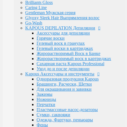
Luxe Care
Brilliants Gloss
Macadamia Oil
Caring Line
Magic Keratin
Gentleman Мужская серия
Magic Keratin Стайлинг
Glyoxy Sleek Hair Выпрямления волос
Средства для долговременной завивки
Go-Wash
Уход за волосами
KAPOUS DEPILATION Депиляции
Milk Line
Аксессуары для депиляции
Oliva and Avocado
Горячие воски
Profilactic
Гелевый воск в гранулах
Smooth and Curly
Гелевый воски в картриджах
Treatment Лечебная
Жирорастворимый Воск в Банке
Ylang Ylang
Жирорастворимый воск в картриджах
Окрашивание Kapous
Сахарная паста Kapous Professional
Кремообразная проявляющая эмульсия
Уход до и после депиляции
Обесцвечивающие и специальные продукты
Kapous Аксессуары и инструменты
Окислительная Эмульсия "ActiOx"
Одноразовая продукция Kapous
Окрашивание Hyaluronic Acid
Брашинги, Расчески, Щетки
Окрашивание Studio
Для окрашивания и завивки
Окрашивание бровей и ресниц
Зажимы
Прямые пигменты Rainbow
Ножницы
Стайлинг Kapous
Перчатки
Уход за волосами HYALURONIC ACID
Пластмассовые насос-дозаторы
Уход за волосами PROFESSIONAL
Сумки, саквояжи
Средства для химической завивки волос
Одежда, Фартуки, пеньюары
Краски для бровей и ресниц
Фены