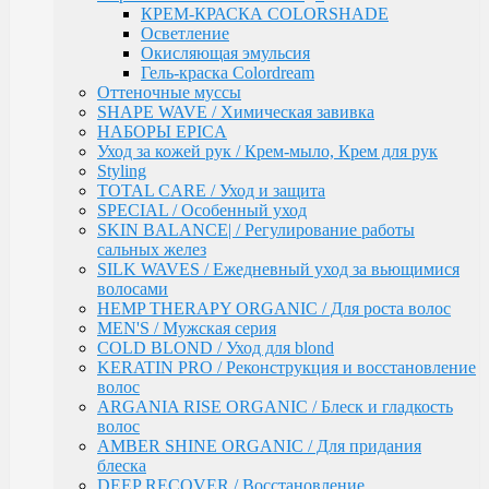
волос
КРЕМ-КРАСКА COLORSHADE
ARGANIA RISE ORGANIC / Блеск и гладкость
Осветление
волос
Окисляющая эмульсия
AMBER SHINE ORGANIC / Для придания блеска
Гель-краска Colordream
DEEP RECOVER / Восстановление поврежденных
Оттеночные муссы
волос
SHAPE WAVE / Химическая завивка
VOLUME BOOSTER / Для придания объема
НАБОРЫ EPICA
RICH COLOR / Для окрашенных волос
Уход за кожей рук / Крем-мыло, Крем для рук
COMPLEX PRO / Защита во время и после
Styling
окрашивания
TOTAL CARE / Уход и защита
COLLAGEN PRO / Глубокое увлажнение волос
SPECIAL / Особенный уход
INTENSE MOISTURE / Для увлажнения и
SKIN BALANCE| / Регулирование работы
питания сухих волос
сальных желез
DAILY HAIRCARE / Ежедневный уход
SILK WAVES / Ежедневный уход за вьющимися
Техническая серия
волосами
Аксессуары
HEMP THERAPY ORGANIC / Для роста волос
Ollin
MEN'S / Мужская серия
PINK DREAM / Линия тонирующих средств для
COLD BLOND / Уход для blond
светлых волос
KERATIN PRO / Реконструкция и восстановление
L&P SYSTEM / Липидная система глубокого
волос
восстановления волос
ARGANIA RISE ORGANIC / Блеск и гладкость
НАБОРЫ
волос
Anti-Yellow / Для нейтрализации жёлтых оттенков
AMBER SHINE ORGANIC / Для придания
Salon Beauty / Уход для увлажнения, питания и
блеска
яркости волос
DEEP RECOVER / Восстановление