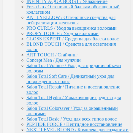
Salon Total Soft Care / Деликатный уход для
INFINITY AQUA BOOST / Увлажнение
поврежденных волос
Fresh Up / Оттеночный бальзам обогащенный
Salon Total Repair / Питание и восстановление
коллагеном
волос
ANTI-YELLOW / Оттеночные средства для
Salon Total Hydro / Увлажняющие средства для
нейтрализации желтизны
волос
PRO CURLS / Уход за вьющимися волосами
Salon Total Colorsaver / Уход за окрашенными
PROFY TOUCH / Уход за волосами
волосами
GLOSS EXPERT / Средства для блеска волос
Salon Total Basic / Уход для всех типов волос
BLOND TOUCH / Средства для осветления
PEPTIDE FORCE / Пептидное восстановление
волос
NEXT LEVEL BLOND / Комплекс для создания и
ART TOUCH / Стайлинг
поддержания блонда
Concept Men / Для мужчин
DETOX POWER / Уход
Salon Total Volume / Уход для придания объема
BONDING SYSTEM / Уход с бондинг-комплексом
волосам
BIOTIN SECRETS / Укрепляющий уход
Salon Total Soft Care / Деликатный уход для
TEFIA
поврежденных волос
Окрашивание волос / Ambient, MYPOINT
Salon Total Repair / Питание и восстановление
CALEIDO COLORS / Пигменты прямого
волос
действия
Salon Total Hydro / Увлажняющие средства для
Перманентная крем-краска для волос
волос
Ambient (150 оттенков)
Salon Total Colorsaver / Уход за окрашенными
Специальные оттенки для блондинок
волосами
Специальные оттенки для седых волос
Salon Total Basic / Уход для всех типов волос
Корректоры AMBIENT
PEPTIDE FORCE / Пептидное восстановление
Основные оттенки AMBIENT
NEXT LEVEL BLOND / Комплекс для создания и