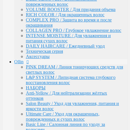
Ultimate Care / Уход для окрашенных,
поврежденных волос
поврежденных и сухих волос
VOLUME BOOSTER / Для придания объема
Basic Line / Салонная линия по уходу за волосами
RICH COLOR / Для окрашенных волос
Bionika / Комплексный уход для волос и кожи
COMPLEX PRO / Защита во время и после
головы
окрашивания
BIONIKA - От корней до кончиков
COLLAGEN PRO / Глубокое увлажнение волос
BIONIKA - Питание и блеск
INTENSE MOISTURE / Для увлажнения и
BIONIKA - Плотность волос
питания сухих волос
BIONIKA - Против выпадения волос
DAILY HAIRCARE / Ежедневный уход
BIONIKA - Реконструктор
Техническая серия
BIONIKA - Экстра увлажнение
Аксессуары
BIONIKA - Яркость цвета
Ollin
Care / Уход за волосами
PINK DREAM / Линия тонирующих средств для
COCKTAIL BAR / Уходу за волосами
светлых волос
CURL & SMOOTH HAIR / Уходу за гладкими и
L&P SYSTEM / Липидная система глубокого
вьющимися волосами
восстановления волос
CURL HAIR / Химическая Завивка
НАБОРЫ
FULL FORCE / Здоровье волос
Anti-Yellow / Для нейтрализации жёлтых
FULL FORCE - Экстракт кокоса /
оттенков
Восстановления волос
Salon Beauty / Уход для увлажнения, питания и
FULL FORCE / Экстракт пурпурного
яркости волос
женьшеня
Ultimate Care / Уход для окрашенных,
FULL FORCE - Экстракт алоэ / Против
поврежденных и сухих волос
перхоти
Basic Line / Салонная линия по уходу за
FULL FORCE / Экстракт бамбука
волосами