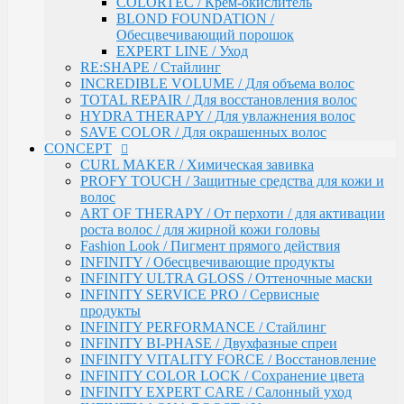
COLORTEC / Крем-окислитель
ART OF THERAPY / От перхоти / для активации
BLOND FOUNDATION /
роста волос / для жирной кожи головы
Обесцвечивающий порошок
Fashion Look / Пигмент прямого действия
EXPERT LINE / Уход
INFINITY / Обесцвечивающие продукты
RE:SHAPE / Стайлинг
INFINITY ULTRA GLOSS / Оттеночные маски
INCREDIBLE VOLUME / Для объема волос
INFINITY SERVICE PRO / Сервисные продукты
TOTAL REPAIR / Для восстановления волос
INFINITY PERFORMANCE / Стайлинг
HYDRA THERAPY / Для увлажнения волос
INFINITY BI-PHASE / Двухфазные спреи
SAVE COLOR / Для окрашенных волос
INFINITY VITALITY FORCE / Восстановление
CONCEPT
INFINITY COLOR LOCK / Сохранение цвета
CURL MAKER / Химическая завивка
INFINITY EXPERT CARE / Салонный уход
PROFY TOUCH / Защитные средства для кожи и
INFINITY AQUA BOOST / Увлажнение
волос
Fresh Up / Оттеночный бальзам обогащенный
ART OF THERAPY / От перхоти / для активации
коллагеном
роста волос / для жирной кожи головы
ANTI-YELLOW / Оттеночные средства для
Fashion Look / Пигмент прямого действия
нейтрализации желтизны
INFINITY / Обесцвечивающие продукты
PRO CURLS / Уход за вьющимися волосами
INFINITY ULTRA GLOSS / Оттеночные маски
PROFY TOUCH / Уход за волосами
INFINITY SERVICE PRO / Сервисные
GLOSS EXPERT / Средства для блеска волос
продукты
BLOND TOUCH / Средства для осветления волос
INFINITY PERFORMANCE / Стайлинг
ART TOUCH / Стайлинг
INFINITY BI-PHASE / Двухфазные спреи
Concept Men / Для мужчин
INFINITY VITALITY FORCE / Восстановление
Salon Total Volume / Уход для придания объема
INFINITY COLOR LOCK / Сохранение цвета
волосам
INFINITY EXPERT CARE / Салонный уход