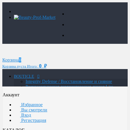
Корзина
0
0
Корзина пуста
Итого:
₽
BOUTICLE
Integrity Defense / Восстановление и сияние
Разглаживающая ламинирующая линия Liss
Control Laminating
Аккаунт
MAN / Мужская линия
ATELIER TREND COLOR MAN / Краситель для
Избранное
мужчин
Вы смотрели
Glow Lab Repair / Интенсивное питание и
Вход
восстановление
Регистрация
Glow-Lab BIORICH / Объем и восстановление
волос