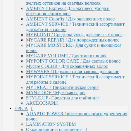
АКСЕССУАРЫ
желтых оттенков на светлых волосах
EPICA
AMBIENT Express / Для экспресс-ухода и
ADAPTO POWER / восстановления и укрепления
восстановления волос
волос
AMBIENT Colorfix / Для окрашенных волос
LAMINATION SYSTEM
AMBIENT SERVICE / Технический ассортимент
Окрашивание и осветление
для работы в салоне
КРЕМ-КРАСКА COLORSHADE
MYBLOND / Средства ухода для светлых волос
Осветление
MYCARE REPAIR / Для поврежденных волос
Окисляющая эмульсия
MYCARE MOISTURE / Для сухих и вьющихся
Гель-краска Colordream
волос
Оттеночные муссы
MYCARE VOLUME / Для тонких волос
SHAPE WAVE / Химическая завивка
MYPOINT COLOR CARE / Для светлых волос
НАБОРЫ EPICA
Mycare COLOR / Для окрашенных волос
Уход за кожей рук / Крем-мыло, Крем для рук
MYWAVES / Перманентная завивка для волос
Styling
MYPOINT SERVICE / Технический ассортимент
TOTAL CARE / Уход и защита
для работы в салоне
SPECIAL / Особенный уход
MYTREAT / Трихологическая серия
SKIN BALANCE| / Регулирование работы сальных
MAN.CODE / Мужская серия
желез
STYLE.UP / Средства для стайлинга
SILK WAVES / Ежедневный уход за вьющимися
АКСЕССУАРЫ
волосами
EPICA
HEMP THERAPY ORGANIC / Для роста волос
ADAPTO POWER / восстановления и укрепления
MEN'S / Мужская серия
волос
COLD BLOND / Уход для blond
LAMINATION SYSTEM
KERATIN PRO / Реконструкция и восстановление
Окрашивание и осветление