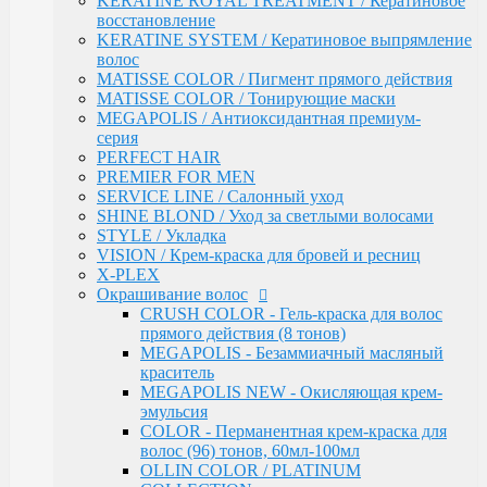
KERATINE ROYAL TREATMENT / Кератиновое
OLLIN COLOR / PLATINUM COLLECTION
восстановление
OLLIN COLOR - FASHION COLOR (5
KERATINE SYSTEM / Кератиновое выпрямление
тонов)
волос
BLOND / Осветляющий порошок
MATISSE COLOR / Пигмент прямого действия
OXY - Окислительная эмульсия
MATISSE COLOR / Тонирующие маски
N-JOY / Перманентная крем-краска для
MEGAPOLIS / Антиоксидантная премиум-
волос
серия
N-JOY - Окисляющий крем-активатор
PERFECT HAIR
PERFORMANCE / Стойкая крем-краска
PREMIER FOR MEN
PERFORMANCE / Осветление
SERVICE LINE / Салонный уход
PERFORMANCE / Окисляющая эмульсия
SHINE BLOND / Уход за светлыми волосами
SILK TOUCH - Безаммиачный стойкий
STYLE / Укладка
краситель
VISION / Крем-краска для бровей и ресниц
SILK TOUCH - Безаммиачный
X-PLEX
Осветляющий Крем
Окрашивание волос
SILK TOUCH / Окисляющая Крем-Эмульсия
CRUSH COLOR - Гель-краска для волос
Fluid pre-color - Флюид-препигментатор
прямого действия (8 тонов)
Kondor
MEGAPOLIS - Безаммиачный масляный
ARABIAN SPA / Сандал для волос и кожи голоаы
краситель
ARABIAN SPA / Сандал для тела
MEGAPOLIS NEW - Окисляющая крем-
SKINCARE / Для лица
эмульсия
FAST SHADE / Краситель для волос и бороды
COLOR - Перманентная крем-краска для
HAIR & BODY / Волосы & Тело
волос (96) тонов, 60мл-100мл
MY BEARD / Борода, Усы, Бритье
OLLIN COLOR / PLATINUM
RE STYLE / Стайлинговые средства