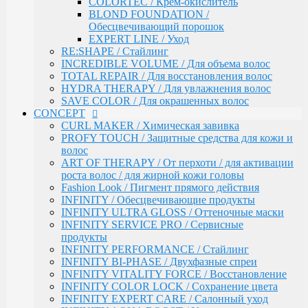
COLORTEC / Крем-окислитель
ART OF THERAPY / От перхоти / для активации
BLOND FOUNDATION /
роста волос / для жирной кожи головы
Обесцвечивающий порошок
Fashion Look / Пигмент прямого действия
EXPERT LINE / Уход
INFINITY / Обесцвечивающие продукты
RE:SHAPE / Стайлинг
INFINITY ULTRA GLOSS / Оттеночные маски
INCREDIBLE VOLUME / Для объема волос
INFINITY SERVICE PRO / Сервисные продукты
TOTAL REPAIR / Для восстановления волос
INFINITY PERFORMANCE / Стайлинг
HYDRA THERAPY / Для увлажнения волос
INFINITY BI-PHASE / Двухфазные спреи
SAVE COLOR / Для окрашенных волос
INFINITY VITALITY FORCE / Восстановление
CONCEPT
INFINITY COLOR LOCK / Сохранение цвета
CURL MAKER / Химическая завивка
INFINITY EXPERT CARE / Салонный уход
PROFY TOUCH / Защитные средства для кожи и
INFINITY AQUA BOOST / Увлажнение
волос
Fresh Up / Оттеночный бальзам обогащенный
ART OF THERAPY / От перхоти / для активации
коллагеном
роста волос / для жирной кожи головы
ANTI-YELLOW / Оттеночные средства для
Fashion Look / Пигмент прямого действия
нейтрализации желтизны
INFINITY / Обесцвечивающие продукты
PRO CURLS / Уход за вьющимися волосами
INFINITY ULTRA GLOSS / Оттеночные маски
PROFY TOUCH / Уход за волосами
INFINITY SERVICE PRO / Сервисные
GLOSS EXPERT / Средства для блеска волос
продукты
BLOND TOUCH / Средства для осветления волос
INFINITY PERFORMANCE / Стайлинг
ART TOUCH / Стайлинг
INFINITY BI-PHASE / Двухфазные спреи
Concept Men / Для мужчин
INFINITY VITALITY FORCE / Восстановление
Salon Total Volume / Уход для придания объема
INFINITY COLOR LOCK / Сохранение цвета
волосам
INFINITY EXPERT CARE / Салонный уход