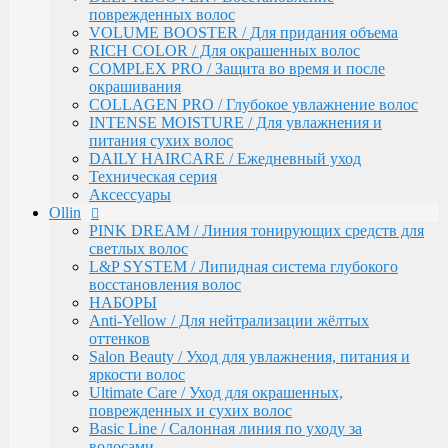
Ultimate Care / Уход для окрашенных,
поврежденных волос
поврежденных и сухих волос
VOLUME BOOSTER / Для придания объема
Basic Line / Салонная линия по уходу за волосами
RICH COLOR / Для окрашенных волос
Bionika / Комплексный уход для волос и кожи
COMPLEX PRO / Защита во время и после
головы
окрашивания
BIONIKA - От корней до кончиков
COLLAGEN PRO / Глубокое увлажнение волос
BIONIKA - Питание и блеск
INTENSE MOISTURE / Для увлажнения и
BIONIKA - Плотность волос
питания сухих волос
BIONIKA - Против выпадения волос
DAILY HAIRCARE / Ежедневный уход
BIONIKA - Реконструктор
Техническая серия
BIONIKA - Экстра увлажнение
Аксессуары
BIONIKA - Яркость цвета
Ollin
Care / Уход за волосами
PINK DREAM / Линия тонирующих средств для
COCKTAIL BAR / Уходу за волосами
светлых волос
CURL & SMOOTH HAIR / Уходу за гладкими и
L&P SYSTEM / Липидная система глубокого
вьющимися волосами
восстановления волос
CURL HAIR / Химическая Завивка
НАБОРЫ
FULL FORCE / Здоровье волос
Anti-Yellow / Для нейтрализации жёлтых
FULL FORCE - Экстракт кокоса /
оттенков
Восстановления волос
Salon Beauty / Уход для увлажнения, питания и
FULL FORCE / Экстракт пурпурного
яркости волос
женьшеня
Ultimate Care / Уход для окрашенных,
FULL FORCE - Экстракт алоэ / Против
поврежденных и сухих волос
перхоти
Basic Line / Салонная линия по уходу за
FULL FORCE / Экстракт бамбука
волосами