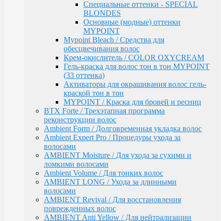
ломкими волосами
Специальные оттенки - SPECIAL
Ambient Volume / Для тонких волос
BLONDES
AMBIENT LONG / Ухода за длинными волосами
Основные (модные) оттенки
AMBIENT Revival / Для восстановления
MYPOINT
поврежденных волос
Mypoint Bleach / Средства для
AMBIENT Anti Yellow / Для нейтрализации
обесцвечивания волос
желтых оттенков на светлых волосах
Крем-окислитель / COLOR OXYCREAM
AMBIENT Express / Для экспресс-ухода и
Гель-краска для волос тон в тон MYPOINT
восстановления волос
(33 оттенка)
AMBIENT Colorfix / Для окрашенных волос
Активаторы для окрашивания волос гель-
AMBIENT SERVICE / Технический ассортимент
краской тон в тон
для работы в салоне
MYPOINT / Краска для бровей и ресниц
MYBLOND / Средства ухода для светлых волос
BTX Forte / Трехэтапная программа
MYCARE REPAIR / Для поврежденных волос
реконструкции волос
MYCARE MOISTURE / Для сухих и вьющихся
Ambient Form / Долговременная укладка волос
волос
Ambient Expert Pro / Процедуры ухода за
MYCARE VOLUME / Для тонких волос
волосами
MYPOINT COLOR CARE / Для светлых волос
AMBIENT Moisture / Для ухода за сухими и
Mycare COLOR / Для окрашенных волос
ломкими волосами
MYWAVES / Перманентная завивка для волос
Ambient Volume / Для тонких волос
MYPOINT SERVICE / Технический ассортимент
AMBIENT LONG / Ухода за длинными
для работы в салоне
волосами
MYTREAT / Трихологическая серия
AMBIENT Revival / Для восстановления
MAN.CODE / Мужская серия
поврежденных волос
STYLE.UP / Средства для стайлинга
AMBIENT Anti Yellow / Для нейтрализации