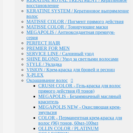
KERATINE ROYAL TREATMENT / Кератиновое
OLLIN COLOR / PLATINUM COLLECTION
восстановление
OLLIN COLOR - FASHION COLOR (5
KERATINE SYSTEM / Кератиновое выпрямление
тонов)
волос
BLOND / Осветляющий порошок
MATISSE COLOR / Пигмент прямого действия
OXY - Окислительная эмульсия
MATISSE COLOR / Тонирующие маски
N-JOY / Перманентная крем-краска для
MEGAPOLIS / Антиоксидантная премиум-
волос
серия
N-JOY - Окисляющий крем-активатор
PERFECT HAIR
PERFORMANCE / Стойкая крем-краска
PREMIER FOR MEN
PERFORMANCE / Осветление
SERVICE LINE / Салонный уход
PERFORMANCE / Окисляющая эмульсия
SHINE BLOND / Уход за светлыми волосами
SILK TOUCH - Безаммиачный стойкий
STYLE / Укладка
краситель
VISION / Крем-краска для бровей и ресниц
SILK TOUCH - Безаммиачный
X-PLEX
Осветляющий Крем
Окрашивание волос
SILK TOUCH / Окисляющая Крем-Эмульсия
CRUSH COLOR - Гель-краска для волос
Fluid pre-color - Флюид-препигментатор
прямого действия (8 тонов)
Kondor
MEGAPOLIS - Безаммиачный масляный
ARABIAN SPA / Сандал для волос и кожи голоаы
краситель
ARABIAN SPA / Сандал для тела
MEGAPOLIS NEW - Окисляющая крем-
SKINCARE / Для лица
эмульсия
FAST SHADE / Краситель для волос и бороды
COLOR - Перманентная крем-краска для
HAIR & BODY / Волосы & Тело
волос (96) тонов, 60мл-100мл
MY BEARD / Борода, Усы, Бритье
OLLIN COLOR / PLATINUM
RE STYLE / Стайлинговые средства