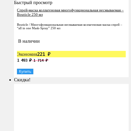
Быстрый просмотр
Спрей-маска коллагеновая многофункциональная несмываемая –
Bouticle 250 мл
Bouticle / Многофункциональная несмываемая коллагеновая маска-спрей –
“all in one Mask-Spray” 250 мл
В наличии
221
Экономия
₽
1 493
1 714
₽
₽
Купить
Скидка!