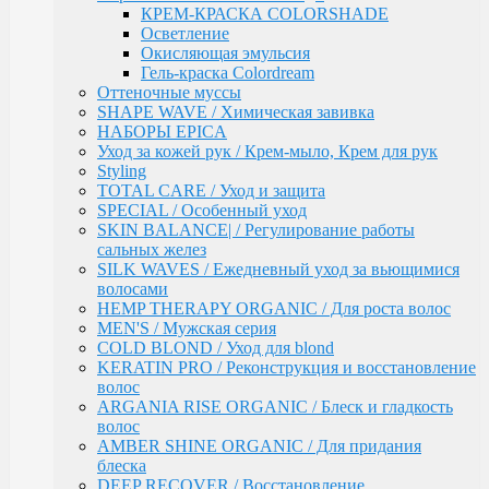
волос
КРЕМ-КРАСКА COLORSHADE
ARGANIA RISE ORGANIC / Блеск и гладкость
Осветление
волос
Окисляющая эмульсия
AMBER SHINE ORGANIC / Для придания блеска
Гель-краска Colordream
DEEP RECOVER / Восстановление поврежденных
Оттеночные муссы
волос
SHAPE WAVE / Химическая завивка
VOLUME BOOSTER / Для придания объема
НАБОРЫ EPICA
RICH COLOR / Для окрашенных волос
Уход за кожей рук / Крем-мыло, Крем для рук
COMPLEX PRO / Защита во время и после
Styling
окрашивания
TOTAL CARE / Уход и защита
COLLAGEN PRO / Глубокое увлажнение волос
SPECIAL / Особенный уход
INTENSE MOISTURE / Для увлажнения и
SKIN BALANCE| / Регулирование работы
питания сухих волос
сальных желез
DAILY HAIRCARE / Ежедневный уход
SILK WAVES / Ежедневный уход за вьющимися
Техническая серия
волосами
Аксессуары
HEMP THERAPY ORGANIC / Для роста волос
Ollin
MEN'S / Мужская серия
PINK DREAM / Линия тонирующих средств для
COLD BLOND / Уход для blond
светлых волос
KERATIN PRO / Реконструкция и восстановление
L&P SYSTEM / Липидная система глубокого
волос
восстановления волос
ARGANIA RISE ORGANIC / Блеск и гладкость
НАБОРЫ
волос
Anti-Yellow / Для нейтрализации жёлтых оттенков
AMBER SHINE ORGANIC / Для придания
Salon Beauty / Уход для увлажнения, питания и
блеска
яркости волос
DEEP RECOVER / Восстановление