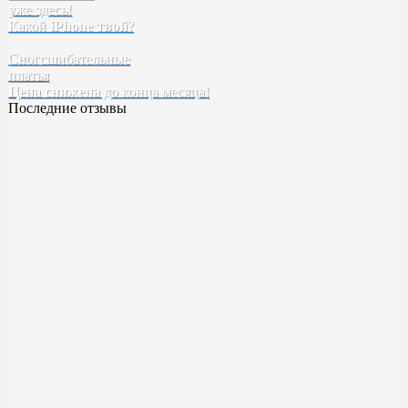
уже здесь!
Tefia
Какой
iPhone твой
SELECTIVE
?
Kebren
Сногсшибательные
Karseell
платья
Concept
Цена снижена
EPICA
до конца месяца!
Последние отзывы
Духи BYREDO Bal d’Afrique
Классный аромат ??
Качество высокое! Стойкость,шлейф все как надо ✅
Милена
23 ноября 2023 14:20
Духи Boadicea the Victorious Aurica
Хорошее качество
Возьму в следующий рас больше )
Катя
17 ноября 2023 00:55