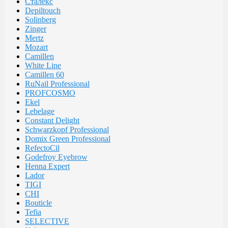
Сталекс
Depiltouch
Solinberg
Zinger
Mertz
Mozart
Camillen
White Line
Camillen 60
RuNail Professional
PROFCOSMO
Ekel
Lebelage
Constant Delight
Schwarzkopf Professional
Domix Green Professional
RefectoCil
Godefroy Eyebrow
Henna Expert
Lador
TIGI
CHI
Bouticle
Tefia
SELECTIVE