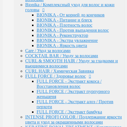
INTENSE PROFI COLOR / Поддержание яркости
Bionika / Комплексный уход для волос и кожи
цвета и уход за окрашенными волосами
головы
KERATINE ROYAL TREATMENT / Кератиновое
BIONIKA - От корней до кончиков
восстановление
BIONIKA - Питание и блеск
KERATINE SYSTEM / Кератиновое выпрямление
BIONIKA - Плотность волос
волос
BIONIKA - Против выпадения волос
MATISSE COLOR / Пигмент прямого действия
BIONIKA - Реконструктор
MATISSE COLOR / Тонирующие маски
BIONIKA - Экстра увлажнение
MEGAPOLIS / Антиоксидантная премиум-серия
BIONIKA - Яркость цвета
PERFECT HAIR
Care / Уход за волосами
PREMIER FOR MEN
COCKTAIL BAR / Уходу за волосами
SERVICE LINE / Салонный уход
CURL & SMOOTH HAIR / Уходу за гладкими и
SHINE BLOND / Уход за светлыми волосами
вьющимися волосами
STYLE / Укладка
CURL HAIR / Химическая Завивка
VISION / Крем-краска для бровей и ресниц
FULL FORCE / Здоровье волос
X-PLEX
FULL FORCE - Экстракт кокоса /
Окрашивание волос
Восстановления волос
CRUSH COLOR - Гель-краска для волос
FULL FORCE / Экстракт пурпурного
прямого действия (8 тонов)
женьшеня
MEGAPOLIS - Безаммиачный масляный
FULL FORCE - Экстракт алоэ / Против
краситель
перхоти
MEGAPOLIS NEW - Окисляющая крем-
FULL FORCE / Экстракт бамбука
эмульсия
INTENSE PROFI COLOR / Поддержание яркости
COLOR - Перманентная крем-краска для
цвета и уход за окрашенными волосами
волос (96) тонов, 60мл-100мл