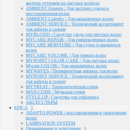
АКСЕССУАРЫ
желтых оттенков на светлых волосах
EPICA
AMBIENT Express / Для экспресс-ухода и
ADAPTO POWER / восстановления и укрепления
восстановления волос
волос
AMBIENT Colorfix / Для окрашенных волос
LAMINATION SYSTEM
AMBIENT SERVICE / Технический ассортимент
Окрашивание и осветление
для работы в салоне
КРЕМ-КРАСКА COLORSHADE
MYBLOND / Средства ухода для светлых волос
Осветление
MYCARE REPAIR / Для поврежденных волос
Окисляющая эмульсия
MYCARE MOISTURE / Для сухих и вьющихся
Гель-краска Colordream
волос
Оттеночные муссы
MYCARE VOLUME / Для тонких волос
SHAPE WAVE / Химическая завивка
MYPOINT COLOR CARE / Для светлых волос
НАБОРЫ EPICA
Mycare COLOR / Для окрашенных волос
Уход за кожей рук / Крем-мыло, Крем для рук
MYWAVES / Перманентная завивка для волос
Styling
MYPOINT SERVICE / Технический ассортимент
TOTAL CARE / Уход и защита
для работы в салоне
SPECIAL / Особенный уход
MYTREAT / Трихологическая серия
SKIN BALANCE| / Регулирование работы сальных
MAN.CODE / Мужская серия
желез
STYLE.UP / Средства для стайлинга
SILK WAVES / Ежедневный уход за вьющимися
АКСЕССУАРЫ
волосами
EPICA
HEMP THERAPY ORGANIC / Для роста волос
ADAPTO POWER / восстановления и укрепления
MEN'S / Мужская серия
волос
COLD BLOND / Уход для blond
LAMINATION SYSTEM
KERATIN PRO / Реконструкция и восстановление
Окрашивание и осветление