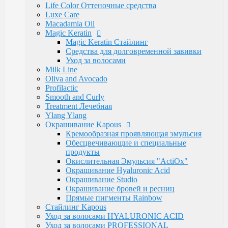
Электротовары
Life Color Оттеночные средства
Восконагреватели для депиляции
Luxe Care
SELECTIVE PROFESSIONAL
Macadamia Oil
Теги
Magic Keratin
marfa
memo
Бальзам
Бустер
Воск
Гель для
Magic Keratin Стайлинг
бритья
Для бороды
Для мужчин
Дозатор
Краски для
Средства для долговременной завивки
волос
Крем после бритья
Лак для волос
Лак-
Уход за волосами
спрей
Лосьон
Маска
Масло для волос
Мужская
Milk Line
Косметика
Обесцвечивающий порошок
Окислительная
Oliva and Avocado
Эмульсия
Паста для волос
Пудра
Тонирующая
Profilactic
маска
Укладка волос
Флюид
Щетка
для роста
Smooth and Curly
волос
духи
духимарфа
защита волос
кондиционер для
Treatment Лечебная
волос
концентрированныйпарфюм
краска для
Ylang Ylang
волос
маска для волос
мусс для
Окрашивание Kapous
волос
мыло
парфюм
парфюмерия
парфюмернаявода
п
Кремообразная проявляющая эмульсия
парфюмерия
сильная фиксация
спрей для волос
спрей
Обесцвечивающие и специальные
с морской
продукты
солью
сыворотка
термозащита
фейдинг
шампунь
экст
Окислительная Эмульсия "ActiOx"
фиксация
Окрашивание Hyaluronic Acid
Бренды
Окрашивание Studio
Kapous Professional
Окрашивание бровей и ресниц
Estel Professional
Прямые пигменты Rainbow
Matrix
Стайлинг Kapous
Ollin Professional
Уход за волосами HYALURONIC ACID
Londa Professional
Уход за волосами PROFESSIONAL