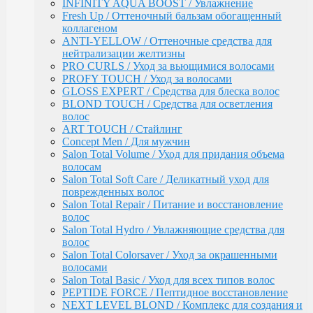
Salon Total Soft Care / Деликатный уход для
INFINITY AQUA BOOST / Увлажнение
поврежденных волос
Fresh Up / Оттеночный бальзам обогащенный
Salon Total Repair / Питание и восстановление
коллагеном
волос
ANTI-YELLOW / Оттеночные средства для
Salon Total Hydro / Увлажняющие средства для
нейтрализации желтизны
волос
PRO CURLS / Уход за вьющимися волосами
Salon Total Colorsaver / Уход за окрашенными
PROFY TOUCH / Уход за волосами
волосами
GLOSS EXPERT / Средства для блеска волос
Salon Total Basic / Уход для всех типов волос
BLOND TOUCH / Средства для осветления
PEPTIDE FORCE / Пептидное восстановление
волос
NEXT LEVEL BLOND / Комплекс для создания и
ART TOUCH / Стайлинг
поддержания блонда
Concept Men / Для мужчин
DETOX POWER / Уход
Salon Total Volume / Уход для придания объема
BONDING SYSTEM / Уход с бондинг-комплексом
волосам
BIOTIN SECRETS / Укрепляющий уход
Salon Total Soft Care / Деликатный уход для
TEFIA
поврежденных волос
Окрашивание волос / Ambient, MYPOINT
Salon Total Repair / Питание и восстановление
CALEIDO COLORS / Пигменты прямого
волос
действия
Salon Total Hydro / Увлажняющие средства для
Перманентная крем-краска для волос
волос
Ambient (150 оттенков)
Salon Total Colorsaver / Уход за окрашенными
Специальные оттенки для блондинок
волосами
Специальные оттенки для седых волос
Salon Total Basic / Уход для всех типов волос
Корректоры AMBIENT
PEPTIDE FORCE / Пептидное восстановление
Основные оттенки AMBIENT
NEXT LEVEL BLOND / Комплекс для создания и