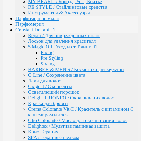
Восстановление волос
MY BEARD / Борода, Усы, Бритье
Intensive
RE STYLE / Стайлинговые средства
Bio Flowers Water / Уход за волосами
Инструменты & Аксессуары
Be Wavy / Химическая завивка
Парфюмерное мыло
Одноразовая продукция
Парфюмерия
Lador
Constant Delight
Бальзамы и кондиционеры
Repair / Для поврежденных волос
Защита, Лечения и Восстановления
Лосьон для удаления красителя
Маски
5 Magic Oil / Уход и стайлинг
Масла
Fixing
Сыворотки
Pre-Styling
Уход за телом / Скрабы и пилинги
Styling
Шампуни
BARBER & MEN'S / Косметика для мужчин
Kapous
C-Line / Сохранение цвета
Total Reconstruction
Лаки для волос
Arganoil
Oxigent / Оксигенты
Обесцвечивающие продукты Arganoil
Осветляющий порошок
Стайлинг Arganoil
Delight TRIONFO / Окрашивания волос
Уход за волосами Arganoil
Краска для бровей
Aromatic Symphony
Crema Colorante Vit C / Краситель с витамином С
Biotin Energy
кашемиром и алоэ
Blond Bar
Olio Colorante / Масло для окрашивания волос
BLOND BAR Оттеночные Бальзамы
Delightex / Мультивитаминная защита
BLOND BAR Уход за Волосами
Крио Терапия
Brilliants Gloss
SPA / Терапия с шелком