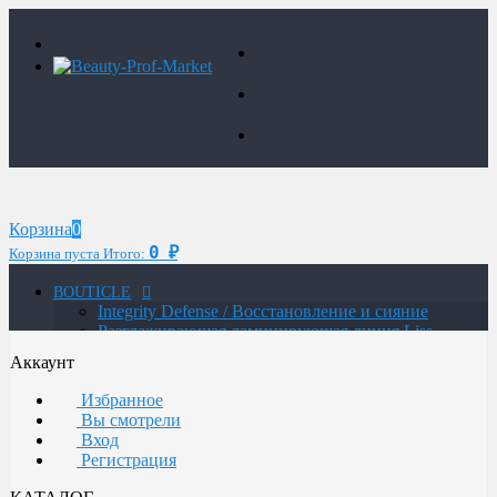
Корзина
0
0
Корзина пуста
Итого:
₽
BOUTICLE
Integrity Defense / Восстановление и сияние
Разглаживающая ламинирующая линия Liss
Control Laminating
Аккаунт
MAN / Мужская линия
ATELIER TREND COLOR MAN / Краситель для
Избранное
мужчин
Вы смотрели
Glow Lab Repair / Интенсивное питание и
Вход
восстановление
Регистрация
Glow-Lab BIORICH / Объем и восстановление
волос