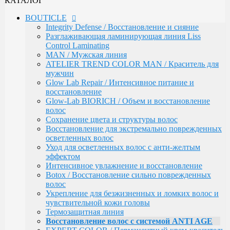
КАТАЛОГ
Сохранение цвета и структуры волос
Восстановление для экстремально поврежденных
BOUTICLE
осветленных волос
Integrity Defense / Восстановление и сияние
Уход для осветленных волос с анти-желтым
Разглаживающая ламинирующая линия Liss
эффектом
Control Laminating
Интенсивное увлажнение и восстановление
MAN / Мужская линия
Botox / Восстановление сильно поврежденных
ATELIER TREND COLOR MAN / Краситель для
волос
мужчин
Укрепление для безжизненных и ломких волос и
Glow Lab Repair / Интенсивное питание и
чувствительной кожи головы
восстановление
Термозащитная линия
Glow-Lab BIORICH / Объем и восстановление
Воcстановление волос с системой ANTI AGE
волос
EXPERT COLOR / Перманентный крем-краситель
Сохранение цвета и структуры волос
для волос (108 оттенков)
Восстановление для экстремально поврежденных
Окисляющая эмульсия / Developer
осветленных волос
Atelier Color Integrative / Полуперманентный
Уход для осветленных волос с анти-желтым
краситель для тонирования волос (41 оттенок)
эффектом
Bleacher Powder / Обесцвечивающие средства для
Интенсивное увлажнение и восстановление
волос
Botox / Восстановление сильно поврежденных
Artistic Style / Средства для стайлинга
волос
Аксессуары
Укрепление для безжизненных и ломких волос и
Karseell
чувствительной кожи головы
MACA / Уход за волосами
Термозащитная линия
ARGAN
Воcстановление волос с системой ANTI AGE
Стайлинг