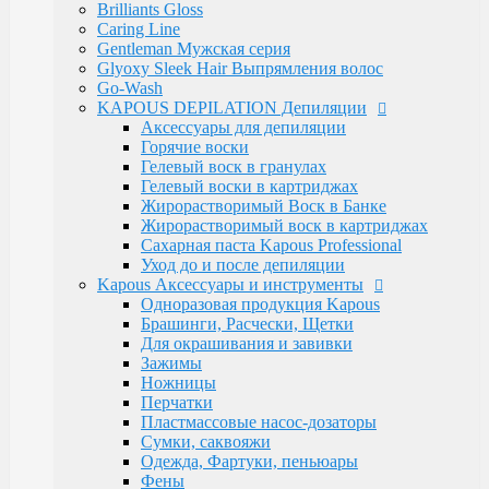
Luxe Care
Brilliants Gloss
Macadamia Oil
Caring Line
Magic Keratin
Gentleman Мужская серия
Magic Keratin Стайлинг
Glyoxy Sleek Hair Выпрямления волос
Средства для долговременной завивки
Go-Wash
Уход за волосами
KAPOUS DEPILATION Депиляции
Milk Line
Аксессуары для депиляции
Oliva and Avocado
Горячие воски
Profilactic
Гелевый воск в гранулах
Smooth and Curly
Гелевый воски в картриджах
Treatment Лечебная
Жирорастворимый Воск в Банке
Ylang Ylang
Жирорастворимый воск в картриджах
Окрашивание Kapous
Сахарная паста Kapous Professional
Кремообразная проявляющая эмульсия
Уход до и после депиляции
Обесцвечивающие и специальные продукты
Kapous Аксессуары и инструменты
Окислительная Эмульсия "ActiOx"
Одноразовая продукция Kapous
Окрашивание Hyaluronic Acid
Брашинги, Расчески, Щетки
Окрашивание Studio
Для окрашивания и завивки
Окрашивание бровей и ресниц
Зажимы
Прямые пигменты Rainbow
Ножницы
Стайлинг Kapous
Перчатки
Уход за волосами HYALURONIC ACID
Пластмассовые насос-дозаторы
Уход за волосами PROFESSIONAL
Сумки, саквояжи
Средства для химической завивки волос
Одежда, Фартуки, пеньюары
Краски для бровей и ресниц
Фены