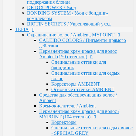
Средства для обесцвечивания волос /
поддержания блонда
Ambient
DETOX POWER / Уход
Крем-окислитель / Ambient
BONDING SYSTEM / Уход с бондинг-
Перманентная крем-краска для волос /
комплексом
MYPOINT (104 оттенка)
BIOTIN SECRETS / Укрепляющий уход
Корректоры
TEFIA
Специальные оттенки для седых волос
Окрашивание волос / Ambient, MYPOINT
- SPECIAL GREY
CALEIDO COLORS / Пигменты прямого
Специальные оттенки - SPECIAL
действия
BLONDES
Перманентная крем-краска для волос
Основные (модные) оттенки
Ambient (150 оттенков)
MYPOINT
Специальные оттенки для
Mypoint Bleach / Средства для
блондинок
обесцвечивания волос
Специальные оттенки для седых
Крем-окислитель / COLOR OXYCREAM
волос
Гель-краска для волос тон в тон MYPOINT
Корректоры AMBIENT
(33 оттенка)
Основные оттенки AMBIENT
Активаторы для окрашивания волос гель-
Средства для обесцвечивания волос /
краской тон в тон
Ambient
MYPOINT / Краска для бровей и ресниц
Крем-окислитель / Ambient
BTX Forte / Трехэтапная программа
Перманентная крем-краска для волос /
реконструкции волос
MYPOINT (104 оттенка)
Ambient Form / Долговременная укладка волос
Корректоры
Ambient Expert Pro / Процедуры ухода за волосами
Специальные оттенки для седых волос
AMBIENT Moisture / Для ухода за сухими и
- SPECIAL GREY