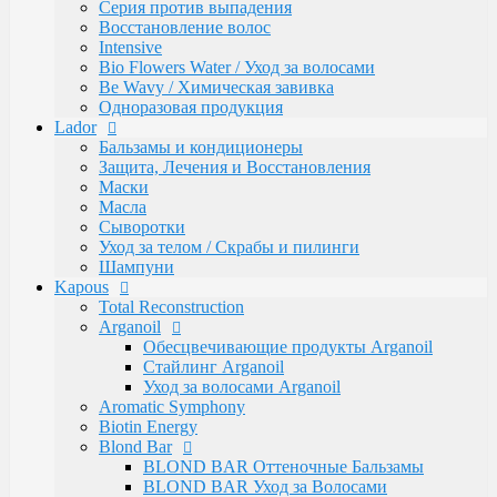
Caring Line
Серия против выпадения
Gentleman Мужская серия
Восстановление волос
Glyoxy Sleek Hair Выпрямления волос
Intensive
Go-Wash
Bio Flowers Water / Уход за волосами
KAPOUS DEPILATION Депиляции
Be Wavy / Химическая завивка
Аксессуары для депиляции
Одноразовая продукция
Горячие воски
Lador
Гелевый воск в гранулах
Бальзамы и кондиционеры
Гелевый воски в картриджах
Защита, Лечения и Восстановления
Жирорастворимый Воск в Банке
Маски
Жирорастворимый воск в картриджах
Масла
Сахарная паста Kapous Professional
Сыворотки
Уход до и после депиляции
Уход за телом / Скрабы и пилинги
Kapous Аксессуары и инструменты
Шампуни
Одноразовая продукция Kapous
Kapous
Брашинги, Расчески, Щетки
Total Reconstruction
Для окрашивания и завивки
Arganoil
Зажимы
Обесцвечивающие продукты Arganoil
Ножницы
Стайлинг Arganoil
Перчатки
Уход за волосами Arganoil
Пластмассовые насос-дозаторы
Aromatic Symphony
Сумки, саквояжи
Biotin Energy
Одежда, Фартуки, пеньюары
Blond Bar
Фены
BLOND BAR Оттеночные Бальзамы
Life Color Оттеночные средства
BLOND BAR Уход за Волосами