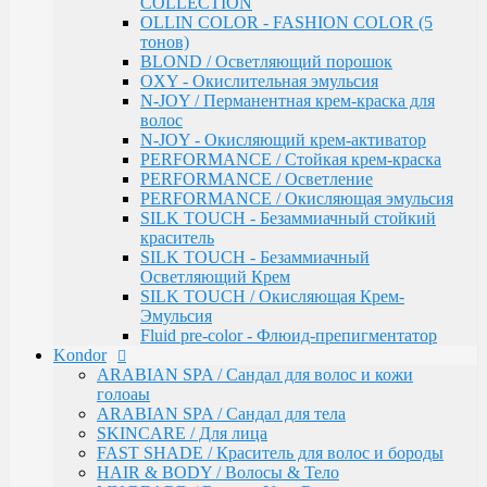
COLLECTION
Инструменты & Аксессуары
OLLIN COLOR - FASHION COLOR (5
Парфюмерное мыло
тонов)
Парфюмерия
BLOND / Осветляющий порошок
Constant Delight
OXY - Окислительная эмульсия
Repair / Для поврежденных волос
N-JOY / Перманентная крем-краска для
Лосьон для удаления красителя
волос
5 Magic Oil / Уход и стайлинг
N-JOY - Окисляющий крем-активатор
Fixing
PERFORMANCE / Стойкая крем-краска
Pre-Styling
PERFORMANCE / Осветление
Styling
PERFORMANCE / Окисляющая эмульсия
BARBER & MEN'S / Косметика для мужчин
SILK TOUCH - Безаммиачный стойкий
C-Line / Сохранение цвета
краситель
Лаки для волос
SILK TOUCH - Безаммиачный
Oxigent / Оксигенты
Осветляющий Крем
Осветляющий порошок
SILK TOUCH / Окисляющая Крем-
Delight TRIONFO / Окрашивания волос
Эмульсия
Краска для бровей
Fluid pre-color - Флюид-препигментатор
Crema Colorante Vit C / Краситель с витамином С
Kondor
кашемиром и алоэ
ARABIAN SPA / Сандал для волос и кожи
Olio Colorante / Масло для окрашивания волос
голоаы
Delightex / Мультивитаминная защита
ARABIAN SPA / Сандал для тела
Крио Терапия
SKINCARE / Для лица
SPA / Терапия с шелком
FAST SHADE / Краситель для волос и бороды
Серия против выпадения
HAIR & BODY / Волосы & Тело