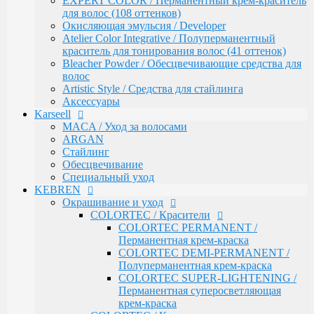
EXPERT COLOR / Перманентный крем-краситель
Обесцвечивание
для волос (108 оттенков)
Специальный уход
Окисляющая эмульсия / Developer
KEBREN
Atelier Color Integrative / Полуперманентный
Окрашивание и уход
краситель для тонирования волос (41 оттенок)
COLORTEC / Красители
Bleacher Powder / Обесцвечивающие средства для
COLORTEC PERMANENT /
волос
Перманентная крем-краска
Artistic Style / Средства для стайлинга
COLORTEC DEMI-PERMANENT /
Аксессуары
Полуперманентная крем-краска
Karseell
COLORTEC SUPER-LIGHTENING /
MACA / Уход за волосами
Перманентная суперосветляющая
ARGAN
крем-краска
Стайлинг
COLORTEC / Крем-окислитель
Обесцвечивание
BLOND FOUNDATION / Обесцвечивающий
Специальный уход
порошок
KEBREN
EXPERT LINE / Уход
Окрашивание и уход
RE:SHAPE / Стайлинг
COLORTEC / Красители
INCREDIBLE VOLUME / Для объема волос
COLORTEC PERMANENT /
TOTAL REPAIR / Для восстановления волос
Перманентная крем-краска
HYDRA THERAPY / Для увлажнения волос
COLORTEC DEMI-PERMANENT /
SAVE COLOR / Для окрашенных волос
Полуперманентная крем-краска
CONCEPT
COLORTEC SUPER-LIGHTENING /
CURL MAKER / Химическая завивка
Перманентная суперосветляющая
PROFY TOUCH / Защитные средства для кожи и
крем-краска
волос