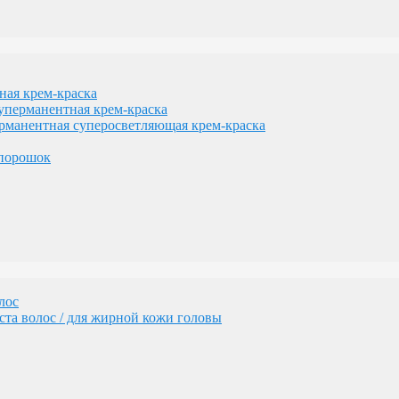
лос
та волос / для жирной кожи головы
я крем-краска
рманентная крем-краска
нентная суперосветляющая крем-краска
порошок
геном
изации желтизны
лос
та волос / для жирной кожи головы
сам
денных волос