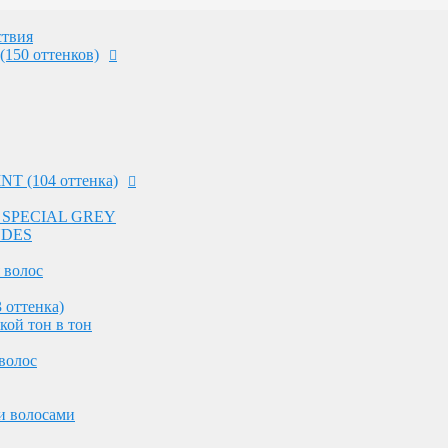
 волос
 оттенка)
твия
кой тон в тон
(150 оттенков)
волос
и волосами
NT (104 оттенка)
ных волос
оттенков на светлых волосах
 - SPECIAL GREY
ления волос
NDES
 работы в салоне
 волос
 оттенка)
ос
кой тон в тон
волос
 работы в салоне
и волосами