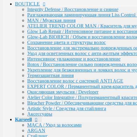
BOUTICLE
EXPERT COLOR / Перманентный крем-краситель для
Окисляющая эмульсия / Developer
Integrity Defense / Восстановление и сияние
Atelier Color Integrative / Полуперманентный красит
Разглаживающая ламинирующая линия Liss Control 
Bleacher Powder / Обесцвечивающие средства для в
MAN / Мужская линия
Artistic Style / Средства для стайлинга
ATELIER TREND COLOR MAN / Краситель для м
Аксессуары
Glow Lab Repair / Интенсивное питание и восстано
Glow-Lab BIORICH / Объем и восстановление воло
Karseell
MACA / Уход за волосами
Сохранение цвета и структуры волос
ARGAN
Восстановление для экстремально поврежденных о
Стайлинг
Уход для осветленных волос с анти-желтым эффект
Обесцвечивание
Интенсивное увлажнение и восстановление
Специальный уход
Botox / Восстановление сильно поврежденных воло
Укрепление для безжизненных и ломких волос и ч
KEBREN
Окрашивание и уход
Термозащитная линия
Воcстановление волос с системой ANTI AGE
COLORTEC / Красители
EXPERT COLOR / Перманентный крем-краситель для
COLORTEC PERMANENT / Перманентна
Окисляющая эмульсия / Developer
COLORTEC DEMI-PERMANENT / Полупе
Atelier Color Integrative / Полуперманентный краси
COLORTEC SUPER-LIGHTENING / Перма
Bleacher Powder / Обесцвечивающие средства для в
COLORTEC / Крем-окислитель
Artistic Style / Средства для стайлинга
BLOND FOUNDATION / Обесцвечивающий 
Аксессуары
EXPERT LINE / Уход
Karseell
RE:SHAPE / Стайлинг
INCREDIBLE VOLUME / Для объема волос
MACA / Уход за волосами
TOTAL REPAIR / Для восстановления волос
ARGAN
HYDRA THERAPY / Для увлажнения волос
Стайлинг