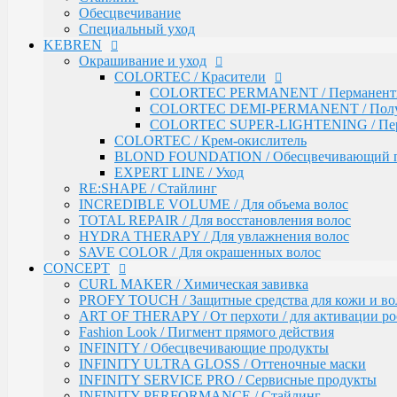
SAVE COLOR / Для окрашенных волос
Обесцвечивание
Специальный уход
CONCEPT
KEBREN
CURL MAKER / Химическая завивка
PROFY TOUCH / Защитные средства для кожи и во
Окрашивание и уход
ART OF THERAPY / От перхоти / для активации рос
COLORTEC / Красители
Fashion Look / Пигмент прямого действия
COLORTEC PERMANENT / Перманентна
INFINITY / Обесцвечивающие продукты
COLORTEC DEMI-PERMANENT / Полупе
INFINITY ULTRA GLOSS / Оттеночные маски
COLORTEC SUPER-LIGHTENING / Перма
INFINITY SERVICE PRO / Сервисные продукты
COLORTEC / Крем-окислитель
INFINITY PERFORMANCE / Стайлинг
BLOND FOUNDATION / Обесцвечивающий 
INFINITY BI-PHASE / Двухфазные спреи
EXPERT LINE / Уход
INFINITY VITALITY FORCE / Восстановление
RE:SHAPE / Стайлинг
INFINITY COLOR LOCK / Сохранение цвета
INCREDIBLE VOLUME / Для объема волос
INFINITY EXPERT CARE / Салонный уход
TOTAL REPAIR / Для восстановления волос
INFINITY AQUA BOOST / Увлажнение
HYDRA THERAPY / Для увлажнения волос
Fresh Up / Оттеночный бальзам обогащенный колла
SAVE COLOR / Для окрашенных волос
CONCEPT
ANTI-YELLOW / Оттеночные средства для нейтрал
PRO CURLS / Уход за вьющимися волосами
CURL MAKER / Химическая завивка
PROFY TOUCH / Уход за волосами
PROFY TOUCH / Защитные средства для кожи и во
GLOSS EXPERT / Средства для блеска волос
ART OF THERAPY / От перхоти / для активации рос
BLOND TOUCH / Средства для осветления волос
Fashion Look / Пигмент прямого действия
ART TOUCH / Стайлинг
INFINITY / Обесцвечивающие продукты
Concept Men / Для мужчин
INFINITY ULTRA GLOSS / Оттеночные маски
Salon Total Volume / Уход для придания объема воло
INFINITY SERVICE PRO / Сервисные продукты
Salon Total Soft Care / Деликатный уход для повреж
INFINITY PERFORMANCE / Стайлинг