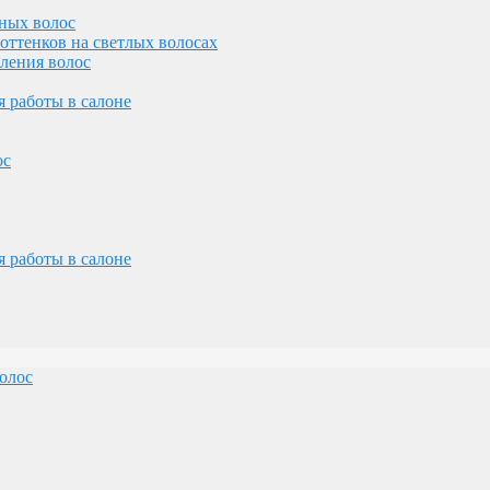
ных волос
оттенков на светлых волосах
вления волос
олос
 работы в салоне
ос
 работы в салоне
желез
лосами
олос
олос
ос