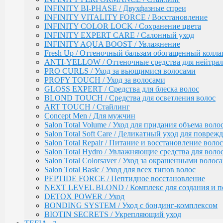
Salon Total Repair / Питание и восстановление волос
INFINITY BI-PHASE / Двухфазные спреи
Salon Total Hydro / Увлажняющие средства для воло
INFINITY VITALITY FORCE / Восстановление
Salon Total Colorsaver / Уход за окрашенными волос
INFINITY COLOR LOCK / Сохранение цвета
Salon Total Basic / Уход для всех типов волос
INFINITY EXPERT CARE / Салонный уход
PEPTIDE FORCE / Пептидное восстановление
INFINITY AQUA BOOST / Увлажнение
NEXT LEVEL BLOND / Комплекс для создания и п
Fresh Up / Оттеночный бальзам обогащенный колла
DETOX POWER / Уход
ANTI-YELLOW / Оттеночные средства для нейтра
BONDING SYSTEM / Уход с бондинг-комплексом
PRO CURLS / Уход за вьющимися волосами
BIOTIN SECRETS / Укрепляющий уход
PROFY TOUCH / Уход за волосами
GLOSS EXPERT / Средства для блеска волос
TEFIA
Окрашивание волос / Ambient, MYPOINT
BLOND TOUCH / Средства для осветления волос
ART TOUCH / Стайлинг
CALEIDO COLORS / Пигменты прямого дейс
Concept Men / Для мужчин
Перманентная крем-краска для волос Ambient 
Salon Total Volume / Уход для придания объема воло
Специальные оттенки для блондинок
Salon Total Soft Care / Деликатный уход для повре
Специальные оттенки для седых волос
Salon Total Repair / Питание и восстановление волос
Корректоры AMBIENT
Salon Total Hydro / Увлажняющие средства для воло
Основные оттенки AMBIENT
Salon Total Colorsaver / Уход за окрашенными волос
Средства для обесцвечивания волос / Ambient
Salon Total Basic / Уход для всех типов волос
Крем-окислитель / Ambient
PEPTIDE FORCE / Пептидное восстановление
Перманентная крем-краска для волос / MYPOI
NEXT LEVEL BLOND / Комплекс для создания и п
Корректоры
DETOX POWER / Уход
Специальные оттенки для седых волос
BONDING SYSTEM / Уход с бондинг-комплексом
Специальные оттенки - SPECIAL BLO
BIOTIN SECRETS / Укрепляющий уход
Основные (модные) оттенки MYPOINT