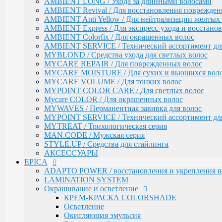
MAN.CODE / Мужская серия
AMBIENT LONG / Ухода за длинными волосами
STYLE.UP / Средства для стайлинга
AMBIENT Revival / Для восстановления поврежден
АКСЕССУАРЫ
AMBIENT Anti Yellow / Для нейтрализации желтых 
AMBIENT Express / Для экспресс-ухода и восстано
EPICA
ADAPTO POWER / восстановления и укрепления в
AMBIENT Colorfix / Для окрашенных волос
LAMINATION SYSTEM
AMBIENT SERVICE / Технический ассортимент для
Окрашивание и осветление
MYBLOND / Средства ухода для светлых волос
MYCARE REPAIR / Для поврежденных волос
КРЕМ-КРАСКА COLORSHADE
MYCARE MOISTURE / Для сухих и вьющихся вол
Осветление
MYCARE VOLUME / Для тонких волос
Окисляющая эмульсия
MYPOINT COLOR CARE / Для светлых волос
Гель-краска Colordream
Оттеночные муссы
Mycare COLOR / Для окрашенных волос
SHAPE WAVE / Химическая завивка
MYWAVES / Перманентная завивка для волос
НАБОРЫ EPICA
MYPOINT SERVICE / Технический ассортимент для
Уход за кожей рук / Крем-мыло, Крем для рук
MYTREAT / Трихологическая серия
Styling
MAN.CODE / Мужская серия
TOTAL CARE / Уход и защита
STYLE.UP / Средства для стайлинга
SPECIAL / Особенный уход
АКСЕССУАРЫ
EPICA
SKIN BALANCE| / Регулирование работы сальных 
SILK WAVES / Ежедневный уход за вьющимися во
ADAPTO POWER / восстановления и укрепления в
HEMP THERAPY ORGANIC / Для роста волос
LAMINATION SYSTEM
MEN'S / Мужская серия
Окрашивание и осветление
COLD BLOND / Уход для blond
КРЕМ-КРАСКА COLORSHADE
KERATIN PRO / Реконструкция и восстановление в
Осветление
ARGANIA RISE ORGANIC / Блеск и гладкость вол
Окисляющая эмульсия