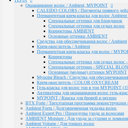
TEFIA
Mypoint Bleach / Средства для обесцвечивания
Окрашивание волос / Ambient, MYPOINT
Крем-окислитель / COLOR OXYCREAM
Гель-краска для волос тон в тон MYPOINT (33
CALEIDO COLORS / Пигменты прямого дейс
Активаторы для окрашивания волос гель-крас
Перманентная крем-краска для волос Ambient 
MYPOINT / Краска для бровей и ресниц
Специальные оттенки для блондинок
BTX Forte / Трехэтапная программа реконструкции 
Специальные оттенки для седых волос
Ambient Form / Долговременная укладка волос
Корректоры AMBIENT
Ambient Expert Pro / Процедуры ухода за волосами
Основные оттенки AMBIENT
AMBIENT Moisture / Для ухода за сухими и ломким
Средства для обесцвечивания волос / Ambient
Ambient Volume / Для тонких волос
Крем-окислитель / Ambient
AMBIENT LONG / Ухода за длинными волосами
Перманентная крем-краска для волос / MYPOI
AMBIENT Revival / Для восстановления поврежден
Корректоры
AMBIENT Anti Yellow / Для нейтрализации желтых 
Специальные оттенки для седых волос
AMBIENT Express / Для экспресс-ухода и восстанов
Специальные оттенки - SPECIAL BLO
AMBIENT Colorfix / Для окрашенных волос
Основные (модные) оттенки MYPOINT
AMBIENT SERVICE / Технический ассортимент для
Mypoint Bleach / Средства для обесцвечивания
MYBLOND / Средства ухода для светлых волос
Крем-окислитель / COLOR OXYCREAM
MYCARE REPAIR / Для поврежденных волос
Гель-краска для волос тон в тон MYPOINT (33
MYCARE MOISTURE / Для сухих и вьющихся вол
Активаторы для окрашивания волос гель-крас
MYCARE VOLUME / Для тонких волос
MYPOINT / Краска для бровей и ресниц
MYPOINT COLOR CARE / Для светлых волос
BTX Forte / Трехэтапная программа реконструкции 
Mycare COLOR / Для окрашенных волос
Ambient Form / Долговременная укладка волос
MYWAVES / Перманентная завивка для волос
Ambient Expert Pro / Процедуры ухода за волосами
MYPOINT SERVICE / Технический ассортимент для
AMBIENT Moisture / Для ухода за сухими и ломким
MYTREAT / Трихологическая серия
Ambient Volume / Для тонких волос