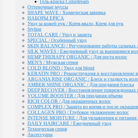
AMBER SHINE ORGANIC / Для придания блеска
Гель-краска Colordream
DEEP RECOVER / Восстановление поврежденных 
Оттеночные муссы
VOLUME BOOSTER / Для придания объема
SHAPE WAVE / Химическая завивка
RICH COLOR / Для окрашенных волос
НАБОРЫ EPICA
COMPLEX PRO / Защита во время и после окрашив
Уход за кожей рук / Крем-мыло, Крем для рук
COLLAGEN PRO / Глубокое увлажнение волос
Styling
INTENSE MOISTURE / Для увлажнения и питания 
TOTAL CARE / Уход и защита
DAILY HAIRCARE / Ежедневный уход
SPECIAL / Особенный уход
Техническая серия
SKIN BALANCE| / Регулирование работы сальных 
Аксессуары
SILK WAVES / Ежедневный уход за вьющимися во
HEMP THERAPY ORGANIC / Для роста волос
Ollin
PINK DREAM / Линия тонирующих средств для све
MEN'S / Мужская серия
L&P SYSTEM / Липидная система глубокого восста
COLD BLOND / Уход для blond
НАБОРЫ
KERATIN PRO / Реконструкция и восстановление в
Anti-Yellow / Для нейтрализации жёлтых оттенков
ARGANIA RISE ORGANIC / Блеск и гладкость вол
Salon Beauty / Уход для увлажнения, питания и ярко
AMBER SHINE ORGANIC / Для придания блеска
Ultimate Care / Уход для окрашенных, поврежденных
DEEP RECOVER / Восстановление поврежденных 
Basic Line / Салонная линия по уходу за волосами
VOLUME BOOSTER / Для придания объема
Bionika / Комплексный уход для волос и кожи голо
RICH COLOR / Для окрашенных волос
COMPLEX PRO / Защита во время и после окраши
BIONIKA - От корней до кончиков
COLLAGEN PRO / Глубокое увлажнение волос
BIONIKA - Питание и блеск
INTENSE MOISTURE / Для увлажнения и питания 
BIONIKA - Плотность волос
DAILY HAIRCARE / Ежедневный уход
BIONIKA - Против выпадения волос
Техническая серия
BIONIKA - Реконструктор
Аксессуары
BIONIKA - Экстра увлажнение