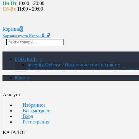
Пн-Пт
10:00 - 20:00
Сб-Вс
11:00 - 20:00
Корзина
0
0
Корзина пуста
Итого:
₽
BOUTICLE
Integrity Defense / Восстановление и сияние
Разглаживающая ламинирующая линия Liss Control 
MAN / Мужская линия
Каталог
ATELIER TREND COLOR MAN / Краситель для м
Glow Lab Repair / Интенсивное питание и восстано
Glow-Lab BIORICH / Объем и восстановление воло
Аккаунт
Сохранение цвета и структуры волос
Восстановление для экстремально поврежденных о
Избранное
Уход для осветленных волос с анти-желтым эффект
Вы смотрели
Интенсивное увлажнение и восстановление
Вход
Botox / Восстановление сильно поврежденных воло
Регистрация
Укрепление для безжизненных и ломких волос и ч
Термозащитная линия
КАТАЛОГ
Воcстановление волос с системой ANTI AGE