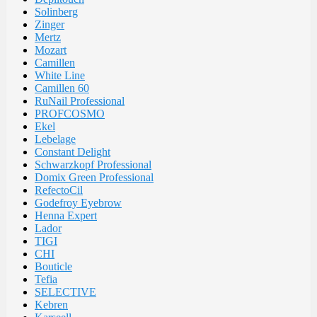
Solinberg
Zinger
Mertz
Mozart
Camillen
White Line
Camillen 60
RuNail Professional
PROFCOSMO
Ekel
Lebelage
Constant Delight
Schwarzkopf Professional
Domix Green Professional
RefectoCil
Godefroy Eyebrow
Henna Expert
Lador
TIGI
CHI
Bouticle
Tefia
SELECTIVE
Kebren