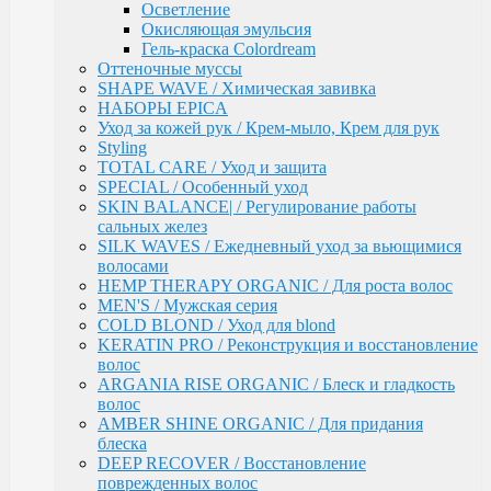
Осветление
Ultimate Care / Уход для окрашенных,
Окисляющая эмульсия
поврежденных и сухих волос
Гель-краска Colordream
Basic Line / Салонная линия по уходу за волосами
Оттеночные муссы
Bionika / Комплексный уход для волос и кожи
SHAPE WAVE / Химическая завивка
головы
НАБОРЫ EPICA
BIONIKA - От корней до кончиков
Уход за кожей рук / Крем-мыло, Крем для рук
BIONIKA - Питание и блеск
Styling
BIONIKA - Плотность волос
TOTAL CARE / Уход и защита
BIONIKA - Против выпадения волос
SPECIAL / Особенный уход
BIONIKA - Реконструктор
SKIN BALANCE| / Регулирование работы
BIONIKA - Экстра увлажнение
сальных желез
BIONIKA - Яркость цвета
SILK WAVES / Ежедневный уход за вьющимися
Care / Уход за волосами
волосами
COCKTAIL BAR / Уходу за волосами
HEMP THERAPY ORGANIC / Для роста волос
CURL & SMOOTH HAIR / Уходу за гладкими и
MEN'S / Мужская серия
вьющимися волосами
COLD BLOND / Уход для blond
CURL HAIR / Химическая Завивка
KERATIN PRO / Реконструкция и восстановление
FULL FORCE / Здоровье волос
волос
FULL FORCE - Экстракт кокоса /
ARGANIA RISE ORGANIC / Блеск и гладкость
Восстановления волос
волос
FULL FORCE / Экстракт пурпурного
AMBER SHINE ORGANIC / Для придания
женьшеня
блеска
FULL FORCE - Экстракт алоэ / Против
DEEP RECOVER / Восстановление
перхоти
поврежденных волос
FULL FORCE / Экстракт бамбука