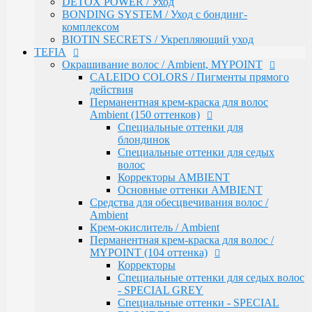
DETOX POWER / Уход
ломкими волосами
BONDING SYSTEM / Уход с бондинг-
Ambient Volume / Для тонких волос
комплексом
AMBIENT LONG / Ухода за длинными волосами
BIOTIN SECRETS / Укрепляющий уход
AMBIENT Revival / Для восстановления
TEFIA
поврежденных волос
Окрашивание волос / Ambient, MYPOINT
AMBIENT Anti Yellow / Для нейтрализации
CALEIDO COLORS / Пигменты прямого
желтых оттенков на светлых волосах
действия
AMBIENT Express / Для экспресс-ухода и
Перманентная крем-краска для волос
восстановления волос
Ambient (150 оттенков)
AMBIENT Colorfix / Для окрашенных волос
Специальные оттенки для
AMBIENT SERVICE / Технический ассортимент
блондинок
для работы в салоне
Специальные оттенки для седых
MYBLOND / Средства ухода для светлых волос
волос
MYCARE REPAIR / Для поврежденных волос
Корректоры AMBIENT
MYCARE MOISTURE / Для сухих и вьющихся
Основные оттенки AMBIENT
волос
Средства для обесцвечивания волос /
MYCARE VOLUME / Для тонких волос
Ambient
MYPOINT COLOR CARE / Для светлых волос
Крем-окислитель / Ambient
Mycare COLOR / Для окрашенных волос
Перманентная крем-краска для волос /
MYWAVES / Перманентная завивка для волос
MYPOINT (104 оттенка)
MYPOINT SERVICE / Технический ассортимент
Корректоры
для работы в салоне
Специальные оттенки для седых волос
MYTREAT / Трихологическая серия
- SPECIAL GREY
MAN.CODE / Мужская серия
Специальные оттенки - SPECIAL
STYLE.UP / Средства для стайлинга