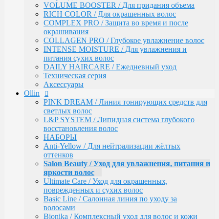
VOLUME BOOSTER / Для придания объема
INTENSE PROFI COLOR / Поддержание яркости
RICH COLOR / Для окрашенных волос
цвета и уход за окрашенными волосами
COMPLEX PRO / Защита во время и после
KERATINE ROYAL TREATMENT / Кератиновое
окрашивания
восстановление
COLLAGEN PRO / Глубокое увлажнение волос
KERATINE SYSTEM / Кератиновое выпрямление
INTENSE MOISTURE / Для увлажнения и
волос
питания сухих волос
MATISSE COLOR / Пигмент прямого действия
DAILY HAIRCARE / Ежедневный уход
MATISSE COLOR / Тонирующие маски
Техническая серия
MEGAPOLIS / Антиоксидантная премиум-серия
Аксессуары
PERFECT HAIR
Ollin
PREMIER FOR MEN
PINK DREAM / Линия тонирующих средств для
SERVICE LINE / Салонный уход
светлых волос
SHINE BLOND / Уход за светлыми волосами
L&P SYSTEM / Липидная система глубокого
STYLE / Укладка
восстановления волос
VISION / Крем-краска для бровей и ресниц
НАБОРЫ
X-PLEX
Anti-Yellow / Для нейтрализации жёлтых
Окрашивание волос
оттенков
CRUSH COLOR - Гель-краска для волос
Salon Beauty / Уход для увлажнения, питания и
прямого действия (8 тонов)
яркости волос
MEGAPOLIS - Безаммиачный масляный
Ultimate Care / Уход для окрашенных,
краситель
поврежденных и сухих волос
MEGAPOLIS NEW - Окисляющая крем-
Basic Line / Салонная линия по уходу за
эмульсия
волосами
COLOR - Перманентная крем-краска для
Bionika / Комплексный уход для волос и кожи
волос (96) тонов, 60мл-100мл