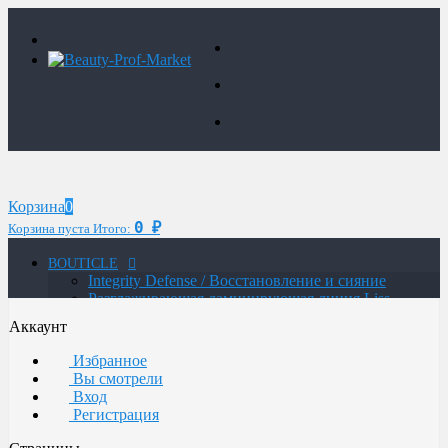
Корзина
0
0
Корзина пуста
Итого:
₽
BOUTICLE
Integrity Defense / Восстановление и сияние
Разглаживающая ламинирующая линия Liss
Control Laminating
Аккаунт
MAN / Мужская линия
ATELIER TREND COLOR MAN / Краситель для
Избранное
мужчин
Вы смотрели
Glow Lab Repair / Интенсивное питание и
Вход
восстановление
Регистрация
Glow-Lab BIORICH / Объем и восстановление
волос