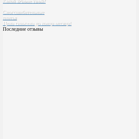
Какой
iPhone твой
?
Сногсшибательные
платья
Цена снижена
до конца месяца!
Последние отзывы
Духи BYREDO Bal d’Afrique
Классный аромат ??
Качество высокое! Стойкость,шлейф все как надо ✅
Милена
23 ноября 2023 14:20
Духи Boadicea the Victorious Aurica
Хорошее качество
Возьму в следующий рас больше )
Катя
17 ноября 2023 00:55
Духи Boadicea the Victorious Aurica