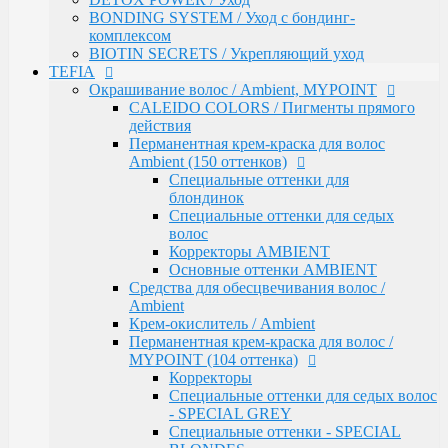
ломкими волосами
BONDING SYSTEM / Уход с бондинг-
Ambient Volume / Для тонких волос
комплексом
AMBIENT LONG / Ухода за длинными волосами
BIOTIN SECRETS / Укрепляющий уход
AMBIENT Revival / Для восстановления
TEFIA
поврежденных волос
Окрашивание волос / Ambient, MYPOINT
AMBIENT Anti Yellow / Для нейтрализации
CALEIDO COLORS / Пигменты прямого
желтых оттенков на светлых волосах
действия
AMBIENT Express / Для экспресс-ухода и
Перманентная крем-краска для волос
восстановления волос
Ambient (150 оттенков)
AMBIENT Colorfix / Для окрашенных волос
Специальные оттенки для
AMBIENT SERVICE / Технический ассортимент
блондинок
для работы в салоне
Специальные оттенки для седых
MYBLOND / Средства ухода для светлых волос
волос
MYCARE REPAIR / Для поврежденных волос
Корректоры AMBIENT
MYCARE MOISTURE / Для сухих и вьющихся
Основные оттенки AMBIENT
волос
Средства для обесцвечивания волос /
MYCARE VOLUME / Для тонких волос
Ambient
MYPOINT COLOR CARE / Для светлых волос
Крем-окислитель / Ambient
Mycare COLOR / Для окрашенных волос
Перманентная крем-краска для волос /
MYWAVES / Перманентная завивка для волос
MYPOINT (104 оттенка)
MYPOINT SERVICE / Технический ассортимент
Корректоры
для работы в салоне
Специальные оттенки для седых волос
MYTREAT / Трихологическая серия
- SPECIAL GREY
MAN.CODE / Мужская серия
Специальные оттенки - SPECIAL
STYLE.UP / Средства для стайлинга