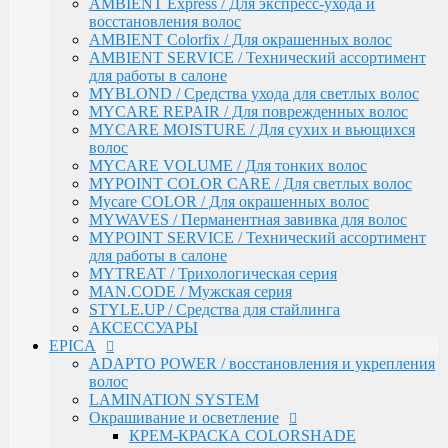
AMBIENT Express / Для экспресс-ухода и
волос
восстановления волос
ARGANIA RISE ORGANIC / Блеск и гладкость
AMBIENT Colorfix / Для окрашенных волос
волос
AMBIENT SERVICE / Технический ассортимент
AMBER SHINE ORGANIC / Для придания блеска
для работы в салоне
DEEP RECOVER / Восстановление поврежденных
MYBLOND / Средства ухода для светлых волос
волос
MYCARE REPAIR / Для поврежденных волос
VOLUME BOOSTER / Для придания объема
MYCARE MOISTURE / Для сухих и вьющихся
RICH COLOR / Для окрашенных волос
волос
COMPLEX PRO / Защита во время и после
MYCARE VOLUME / Для тонких волос
окрашивания
MYPOINT COLOR CARE / Для светлых волос
COLLAGEN PRO / Глубокое увлажнение волос
Mycare COLOR / Для окрашенных волос
INTENSE MOISTURE / Для увлажнения и
MYWAVES / Перманентная завивка для волос
питания сухих волос
MYPOINT SERVICE / Технический ассортимент
DAILY HAIRCARE / Ежедневный уход
для работы в салоне
Техническая серия
MYTREAT / Трихологическая серия
Аксессуары
MAN.CODE / Мужская серия
Ollin
STYLE.UP / Средства для стайлинга
PINK DREAM / Линия тонирующих средств для
АКСЕССУАРЫ
светлых волос
EPICA
L&P SYSTEM / Липидная система глубокого
ADAPTO POWER / восстановления и укрепления
восстановления волос
волос
НАБОРЫ
LAMINATION SYSTEM
Anti-Yellow / Для нейтрализации жёлтых оттенков
Окрашивание и осветление
Salon Beauty / Уход для увлажнения, питания и
КРЕМ-КРАСКА COLORSHADE
яркости волос