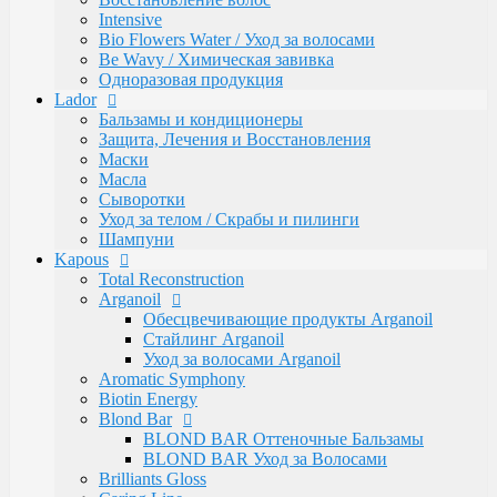
Luxe Care
Intensive
Macadamia Oil
Bio Flowers Water / Уход за волосами
Magic Keratin
Be Wavy / Химическая завивка
Magic Keratin Стайлинг
Одноразовая продукция
Средства для долговременной завивки
Lador
Уход за волосами
Бальзамы и кондиционеры
Milk Line
Защита, Лечения и Восстановления
Oliva and Avocado
Маски
Profilactic
Масла
Smooth and Curly
Сыворотки
Treatment Лечебная
Уход за телом / Скрабы и пилинги
Ylang Ylang
Шампуни
Окрашивание Kapous
Kapous
Кремообразная проявляющая эмульсия
Total Reconstruction
Обесцвечивающие и специальные продукты
Arganoil
Окислительная Эмульсия "ActiOx"
Обесцвечивающие продукты Arganoil
Окрашивание Hyaluronic Acid
Стайлинг Arganoil
Окрашивание Studio
Уход за волосами Arganoil
Окрашивание бровей и ресниц
Aromatic Symphony
Прямые пигменты Rainbow
Biotin Energy
Стайлинг Kapous
Blond Bar
Уход за волосами HYALURONIC ACID
BLOND BAR Оттеночные Бальзамы
Уход за волосами PROFESSIONAL
BLOND BAR Уход за Волосами
Средства для химической завивки волос
Brilliants Gloss
Краски для бровей и ресниц