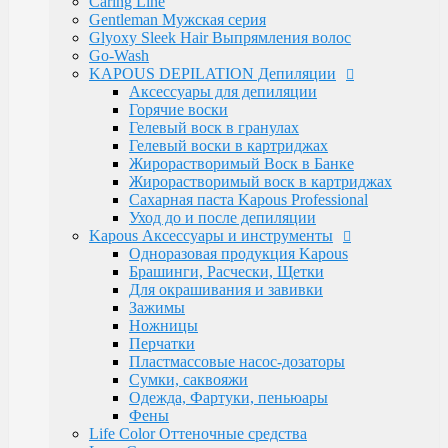
Caring Line
Электротовары
Gentleman Мужская серия
Восконагреватели для депиляции
Glyoxy Sleek Hair Выпрямления волос
SELECTIVE PROFESSIONAL
Go-Wash
Теги
KAPOUS DEPILATION Депиляции
marfa
memo
Бальзам
Бустер
Воск
Гель для
Аксессуары для депиляции
бритья
Для бороды
Для мужчин
Дозатор
Краски для
Горячие воски
волос
Крем после бритья
Лак для волос
Лак-
Гелевый воск в гранулах
спрей
Лосьон
Маска
Масло для волос
Мужская
Гелевый воски в картриджах
Косметика
Обесцвечивающий порошок
Окислительная
Жирорастворимый Воск в Банке
Эмульсия
Паста для волос
Пудра
Тонирующая
Жирорастворимый воск в картриджах
маска
Укладка волос
Флюид
Щетка
для роста
Сахарная паста Kapous Professional
волос
духи
духимарфа
защита волос
кондиционер для
Уход до и после депиляции
волос
концентрированныйпарфюм
краска для
Kapous Аксессуары и инструменты
волос
маска для волос
мусс для
Одноразовая продукция Kapous
волос
мыло
парфюм
парфюмерия
парфюмернаявода
п
Брашинги, Расчески, Щетки
парфюмерия
сильная фиксация
спрей для волос
спрей
Для окрашивания и завивки
с морской
Зажимы
солью
сыворотка
термозащита
фейдинг
шампунь
экст
Ножницы
фиксация
Перчатки
Бренды
Пластмассовые насос-дозаторы
Kapous Professional
Сумки, саквояжи
Estel Professional
Одежда, Фартуки, пеньюары
Matrix
Фены
Ollin Professional
Life Color Оттеночные средства
Londa Professional