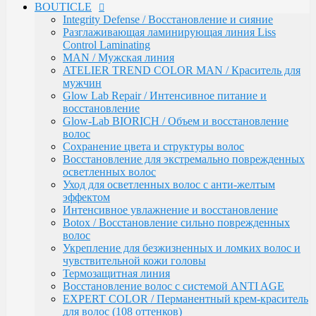
BOUTICLE
Обесцвечивание
Integrity Defense / Восстановление и сияние
Специальный уход
Разглаживающая ламинирующая линия Liss
KEBREN
Control Laminating
Окрашивание и уход
MAN / Мужская линия
COLORTEC / Красители
ATELIER TREND COLOR MAN / Краситель для
COLORTEC PERMANENT /
мужчин
Перманентная крем-краска
Glow Lab Repair / Интенсивное питание и
COLORTEC DEMI-PERMANENT /
восстановление
Полуперманентная крем-краска
Glow-Lab BIORICH / Объем и восстановление
COLORTEC SUPER-LIGHTENING /
волос
Перманентная суперосветляющая
Сохранение цвета и структуры волос
крем-краска
Восстановление для экстремально поврежденных
COLORTEC / Крем-окислитель
осветленных волос
BLOND FOUNDATION / Обесцвечивающий
Уход для осветленных волос с анти-желтым
порошок
эффектом
EXPERT LINE / Уход
Интенсивное увлажнение и восстановление
RE:SHAPE / Стайлинг
Botox / Восстановление сильно поврежденных
INCREDIBLE VOLUME / Для объема волос
волос
TOTAL REPAIR / Для восстановления волос
Укрепление для безжизненных и ломких волос и
HYDRA THERAPY / Для увлажнения волос
чувствительной кожи головы
SAVE COLOR / Для окрашенных волос
Термозащитная линия
CONCEPT
Воcстановление волос с системой ANTI AGE
CURL MAKER / Химическая завивка
EXPERT COLOR / Перманентный крем-краситель
PROFY TOUCH / Защитные средства для кожи и
для волос (108 оттенков)
волос