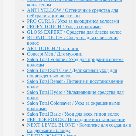
коллагеном
Ambient
ANTI-YELLOW / Оттеночные средства для
Крем-окислитель / Ambient
нейтрализации желтизны
Перманентная крем-краска для волос /
PRO CURLS / Уход за вьющимися волосами
MYPOINT (104 оттенка)
PROFY TOUCH / Уход за волосами
Корректоры
GLOSS EXPERT / Средства для блеска волос
Специальные оттенки для седых волос
BLOND TOUCH / Средства для осветления
- SPECIAL GREY
волос
Специальные оттенки - SPECIAL
ART TOUCH / Стайлинг
BLONDES
Concept Men / Для мужчин
Основные (модные) оттенки
Salon Total Volume / Уход для придания объема
MYPOINT
волосам
Mypoint Bleach / Средства для
Salon Total Soft Care / Деликатный уход для
обесцвечивания волос
поврежденных волос
Крем-окислитель / COLOR OXYCREAM
Salon Total Repair / Питание и восстановление
Гель-краска для волос тон в тон MYPOINT
волос
(33 оттенка)
Salon Total Hydro / Увлажняющие средства для
Активаторы для окрашивания волос гель-
волос
краской тон в тон
Salon Total Colorsaver / Уход за окрашенными
MYPOINT / Краска для бровей и ресниц
волосами
BTX Forte / Трехэтапная программа
Salon Total Basic / Уход для всех типов волос
реконструкции волос
PEPTIDE FORCE / Пептидное восстановление
Ambient Form / Долговременная укладка волос
NEXT LEVEL BLOND / Комплекс для создания и
Ambient Expert Pro / Процедуры ухода за волосами
поддержания блонда
AMBIENT Moisture / Для ухода за сухими и
DETOX POWER / Уход