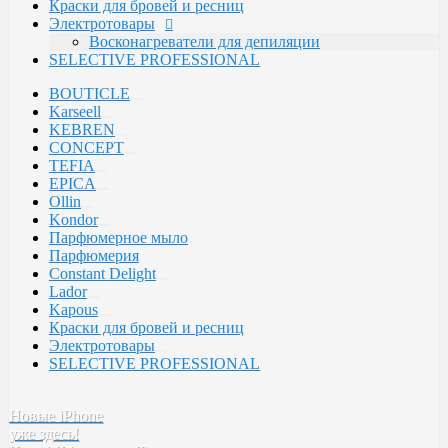
Краски для бровей и ресниц
Tefia
Электротовары
SELECTIVE
Восконагреватели для депиляции
Kebren
SELECTIVE PROFESSIONAL
Karseell
Concept
BOUTICLE
EPICA
Karseell
KEBREN
CONCEPT
TEFIA
EPICA
Ollin
Kondor
Парфюмерное мыло
Парфюмерия
Constant Delight
Lador
Kapous
Краски для бровей и ресниц
Электротовары
SELECTIVE PROFESSIONAL
Новые iPhone
уже здесь!