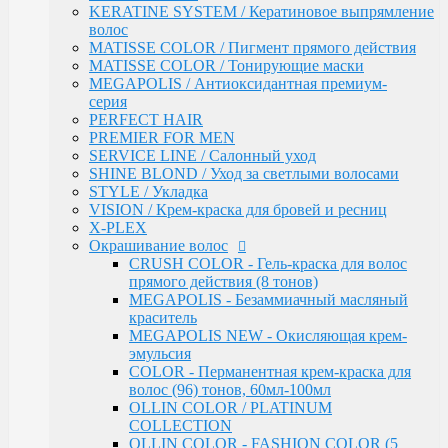
KERATINE SYSTEM / Кератиновое выпрямление
Инструменты & Аксессуары
волос
Парфюмерное мыло
MATISSE COLOR / Пигмент прямого действия
Парфюмерия
MATISSE COLOR / Тонирующие маски
Constant Delight
MEGAPOLIS / Антиоксидантная премиум-
Repair / Для поврежденных волос
серия
Лосьон для удаления красителя
PERFECT HAIR
5 Magic Oil / Уход и стайлинг
PREMIER FOR MEN
Fixing
SERVICE LINE / Салонный уход
Pre-Styling
SHINE BLOND / Уход за светлыми волосами
Styling
STYLE / Укладка
BARBER & MEN'S / Косметика для мужчин
VISION / Крем-краска для бровей и ресниц
C-Line / Сохранение цвета
X-PLEX
Лаки для волос
Окрашивание волос
Oxigent / Оксигенты
CRUSH COLOR - Гель-краска для волос
Осветляющий порошок
прямого действия (8 тонов)
Delight TRIONFO / Окрашивания волос
MEGAPOLIS - Безаммиачный масляный
Краска для бровей
краситель
Crema Colorante Vit C / Краситель с витамином С
MEGAPOLIS NEW - Окисляющая крем-
кашемиром и алоэ
эмульсия
Olio Colorante / Масло для окрашивания волос
COLOR - Перманентная крем-краска для
Delightex / Мультивитаминная защита
волос (96) тонов, 60мл-100мл
Крио Терапия
OLLIN COLOR / PLATINUM
SPA / Терапия с шелком
COLLECTION
Серия против выпадения
OLLIN COLOR - FASHION COLOR (5
Восстановление волос