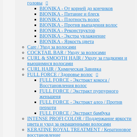
головы
OLLIN COLOR / PLATINUM COLLECTION
BIONIKA - От корней до кончиков
OLLIN COLOR - FASHION COLOR (5
BIONIKA - Питание и блеск
тонов)
BIONIKA - Плотность волос
BLOND / Осветляющий порошок
BIONIKA - Против выпадения волос
OXY - Окислительная эмульсия
BIONIKA - Реконструктор
N-JOY / Перманентная крем-краска для
BIONIKA - Экстра увлажнение
волос
BIONIKA - Яркость цвета
N-JOY - Окисляющий крем-активатор
Care / Уход за волосами
PERFORMANCE / Стойкая крем-краска
COCKTAIL BAR / Уходу за волосами
PERFORMANCE / Осветление
CURL & SMOOTH HAIR / Уходу за гладкими и
PERFORMANCE / Окисляющая эмульсия
вьющимися волосами
SILK TOUCH - Безаммиачный стойкий
CURL HAIR / Химическая Завивка
краситель
FULL FORCE / Здоровье волос
SILK TOUCH - Безаммиачный
FULL FORCE - Экстракт кокоса /
Осветляющий Крем
Восстановления волос
SILK TOUCH / Окисляющая Крем-Эмульсия
FULL FORCE / Экстракт пурпурного
Fluid pre-color - Флюид-препигментатор
женьшеня
Kondor
FULL FORCE - Экстракт алоэ / Против
ARABIAN SPA / Сандал для волос и кожи голоаы
перхоти
ARABIAN SPA / Сандал для тела
FULL FORCE / Экстракт бамбука
SKINCARE / Для лица
INTENSE PROFI COLOR / Поддержание яркости
FAST SHADE / Краситель для волос и бороды
цвета и уход за окрашенными волосами
HAIR & BODY / Волосы & Тело
KERATINE ROYAL TREATMENT / Кератиновое
MY BEARD / Борода, Усы, Бритье
восстановление
RE STYLE / Стайлинговые средства