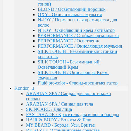
тонов)
Intensive
BLOND / Осветляющий порошок
Bio Flowers Water / Уход за волосами
OXY - Окислительная эмульсия
Be Wavy / Химическая завивка
N-JOY / Перманентная крем-краска для
Одноразовая продукция
волос
Lador
N-JOY - Окисляющий крем-активатор
Бальзамы и кондиционеры
PERFORMANCE / Стойкая крем-краска
Защита, Лечения и Восстановления
PERFORMANCE / Осветление
Маски
PERFORMANCE / Окисляющая эмульсия
Масла
SILK TOUCH - Безаммиачный стойкий
Сыворотки
краситель
Уход за телом / Скрабы и пилинги
SILK TOUCH - Безаммиачный
Шампуни
Осветляющий Крем
Kapous
SILK TOUCH / Окисляющая Крем-
Total Reconstruction
Эмульсия
Arganoil
Fluid pre-color - Флюид-препигментатор
Обесцвечивающие продукты Arganoil
Kondor
Стайлинг Arganoil
ARABIAN SPA / Сандал для волос и кожи
Уход за волосами Arganoil
голоаы
Aromatic Symphony
ARABIAN SPA / Сандал для тела
Biotin Energy
SKINCARE / Для лица
Blond Bar
FAST SHADE / Краситель для волос и бороды
BLOND BAR Оттеночные Бальзамы
HAIR & BODY / Волосы & Тело
BLOND BAR Уход за Волосами
MY BEARD / Борода, Усы, Бритье
Brilliants Gloss
RE STYLE / Стайлинговые средства
Caring Line