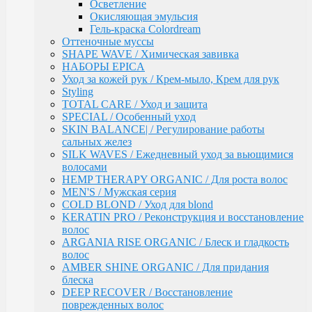
Осветление
Ultimate Care / Уход для окрашенных,
Окисляющая эмульсия
поврежденных и сухих волос
Гель-краска Colordream
Basic Line / Салонная линия по уходу за волосами
Оттеночные муссы
Bionika / Комплексный уход для волос и кожи
SHAPE WAVE / Химическая завивка
головы
НАБОРЫ EPICA
BIONIKA - От корней до кончиков
Уход за кожей рук / Крем-мыло, Крем для рук
BIONIKA - Питание и блеск
Styling
BIONIKA - Плотность волос
TOTAL CARE / Уход и защита
BIONIKA - Против выпадения волос
SPECIAL / Особенный уход
BIONIKA - Реконструктор
SKIN BALANCE| / Регулирование работы
BIONIKA - Экстра увлажнение
сальных желез
BIONIKA - Яркость цвета
SILK WAVES / Ежедневный уход за вьющимися
Care / Уход за волосами
волосами
COCKTAIL BAR / Уходу за волосами
HEMP THERAPY ORGANIC / Для роста волос
CURL & SMOOTH HAIR / Уходу за гладкими и
MEN'S / Мужская серия
вьющимися волосами
COLD BLOND / Уход для blond
CURL HAIR / Химическая Завивка
KERATIN PRO / Реконструкция и восстановление
FULL FORCE / Здоровье волос
волос
FULL FORCE - Экстракт кокоса /
ARGANIA RISE ORGANIC / Блеск и гладкость
Восстановления волос
волос
FULL FORCE / Экстракт пурпурного
AMBER SHINE ORGANIC / Для придания
женьшеня
блеска
FULL FORCE - Экстракт алоэ / Против
DEEP RECOVER / Восстановление
перхоти
поврежденных волос
FULL FORCE / Экстракт бамбука