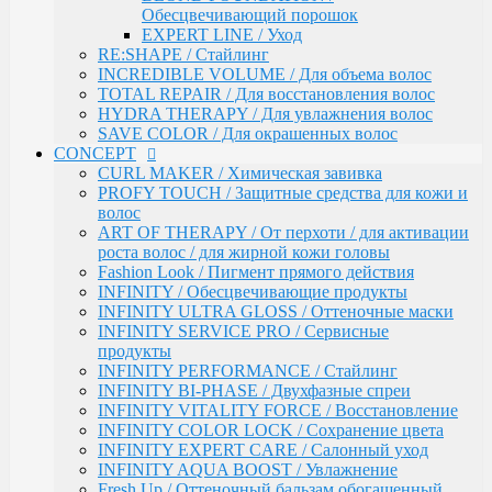
Обесцвечивающий порошок
поврежденных волос
EXPERT LINE / Уход
Salon Total Repair / Питание и восстановление
RE:SHAPE / Стайлинг
волос
INCREDIBLE VOLUME / Для объема волос
Salon Total Hydro / Увлажняющие средства для
TOTAL REPAIR / Для восстановления волос
волос
HYDRA THERAPY / Для увлажнения волос
Salon Total Colorsaver / Уход за окрашенными
SAVE COLOR / Для окрашенных волос
волосами
CONCEPT
Salon Total Basic / Уход для всех типов волос
CURL MAKER / Химическая завивка
PEPTIDE FORCE / Пептидное восстановление
PROFY TOUCH / Защитные средства для кожи и
NEXT LEVEL BLOND / Комплекс для создания и
волос
поддержания блонда
ART OF THERAPY / От перхоти / для активации
DETOX POWER / Уход
роста волос / для жирной кожи головы
BONDING SYSTEM / Уход с бондинг-комплексом
Fashion Look / Пигмент прямого действия
BIOTIN SECRETS / Укрепляющий уход
INFINITY / Обесцвечивающие продукты
TEFIA
INFINITY ULTRA GLOSS / Оттеночные маски
Окрашивание волос / Ambient, MYPOINT
INFINITY SERVICE PRO / Сервисные
CALEIDO COLORS / Пигменты прямого
продукты
действия
INFINITY PERFORMANCE / Стайлинг
Перманентная крем-краска для волос
INFINITY BI-PHASE / Двухфазные спреи
Ambient (150 оттенков)
INFINITY VITALITY FORCE / Восстановление
Специальные оттенки для блондинок
INFINITY COLOR LOCK / Сохранение цвета
Специальные оттенки для седых волос
INFINITY EXPERT CARE / Салонный уход
Корректоры AMBIENT
INFINITY AQUA BOOST / Увлажнение
Основные оттенки AMBIENT
Fresh Up / Оттеночный бальзам обогащенный
Средства для обесцвечивания волос /