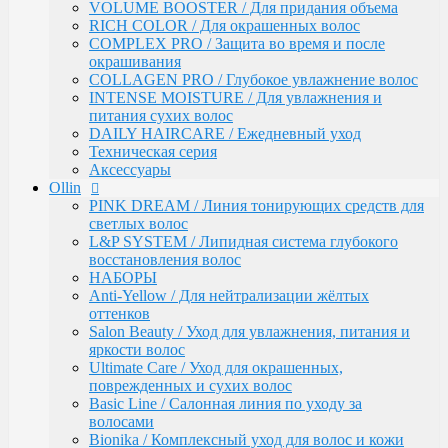
VOLUME BOOSTER / Для придания объема
INTENSE PROFI COLOR / Поддержание яркости
RICH COLOR / Для окрашенных волос
цвета и уход за окрашенными волосами
COMPLEX PRO / Защита во время и после
KERATINE ROYAL TREATMENT / Кератиновое
окрашивания
восстановление
COLLAGEN PRO / Глубокое увлажнение волос
KERATINE SYSTEM / Кератиновое выпрямление
INTENSE MOISTURE / Для увлажнения и
волос
питания сухих волос
MATISSE COLOR / Пигмент прямого действия
DAILY HAIRCARE / Ежедневный уход
MATISSE COLOR / Тонирующие маски
Техническая серия
MEGAPOLIS / Антиоксидантная премиум-серия
Аксессуары
PERFECT HAIR
Ollin
PREMIER FOR MEN
PINK DREAM / Линия тонирующих средств для
SERVICE LINE / Салонный уход
светлых волос
SHINE BLOND / Уход за светлыми волосами
L&P SYSTEM / Липидная система глубокого
STYLE / Укладка
восстановления волос
VISION / Крем-краска для бровей и ресниц
НАБОРЫ
X-PLEX
Anti-Yellow / Для нейтрализации жёлтых
Окрашивание волос
оттенков
CRUSH COLOR - Гель-краска для волос
Salon Beauty / Уход для увлажнения, питания и
прямого действия (8 тонов)
яркости волос
MEGAPOLIS - Безаммиачный масляный
Ultimate Care / Уход для окрашенных,
краситель
поврежденных и сухих волос
MEGAPOLIS NEW - Окисляющая крем-
Basic Line / Салонная линия по уходу за
эмульсия
волосами
COLOR - Перманентная крем-краска для
Bionika / Комплексный уход для волос и кожи
волос (96) тонов, 60мл-100мл