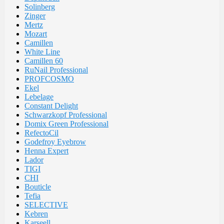
Solinberg
Zinger
Mertz
Mozart
Camillen
White Line
Camillen 60
RuNail Professional
PROFCOSMO
Ekel
Lebelage
Constant Delight
Schwarzkopf Professional
Domix Green Professional
RefectoCil
Godefroy Eyebrow
Henna Expert
Lador
TIGI
CHI
Bouticle
Tefia
SELECTIVE
Kebren
Karseell