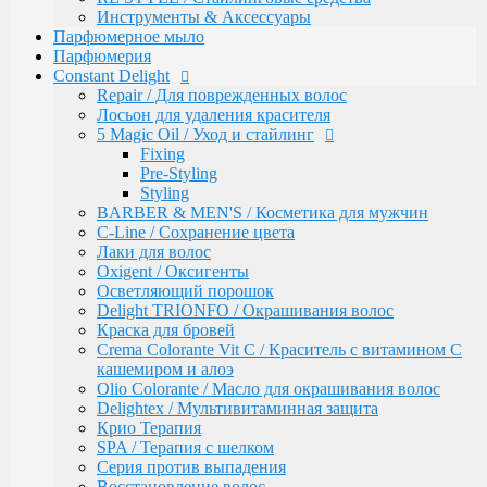
Инструменты & Аксессуары
Gentleman Мужская серия
Парфюмерное мыло
Glyoxy Sleek Hair Выпрямления волос
Парфюмерия
Go-Wash
Constant Delight
KAPOUS DEPILATION Депиляции
Repair / Для поврежденных волос
Аксессуары для депиляции
Лосьон для удаления красителя
Горячие воски
5 Magic Oil / Уход и стайлинг
Гелевый воск в гранулах
Fixing
Гелевый воски в картриджах
Pre-Styling
Жирорастворимый Воск в Банке
Styling
Жирорастворимый воск в картриджах
BARBER & MEN'S / Косметика для мужчин
Сахарная паста Kapous Professional
C-Line / Сохранение цвета
Уход до и после депиляции
Лаки для волос
Kapous Аксессуары и инструменты
Oxigent / Оксигенты
Одноразовая продукция Kapous
Осветляющий порошок
Брашинги, Расчески, Щетки
Delight TRIONFO / Окрашивания волос
Для окрашивания и завивки
Краска для бровей
Зажимы
Crema Colorante Vit C / Краситель с витамином С
Ножницы
кашемиром и алоэ
Перчатки
Olio Colorante / Масло для окрашивания волос
Пластмассовые насос-дозаторы
Delightex / Мультивитаминная защита
Сумки, саквояжи
Крио Терапия
Одежда, Фартуки, пеньюары
SPA / Терапия с шелком
Фены
Серия против выпадения
Life Color Оттеночные средства
Восстановление волос