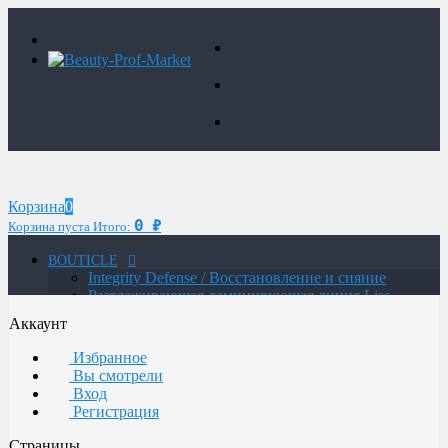
Корзина
0
0
₽
Корзина пуста
Итого:
BOUTICLE
Integrity Defense / Восстановление и сияние
Разглаживающая ламинирующая линия Liss
Control Laminating
Аккаунт
MAN / Мужская линия
ATELIER TREND COLOR MAN / Краситель для
Избранное
мужчин
Вы смотрели
Glow Lab Repair / Интенсивное питание и
Вход
восстановление
Регистрация
Glow-Lab BIORICH / Объем и восстановление
волос
Страницы