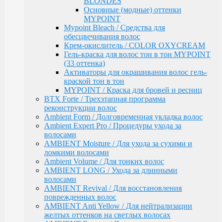
BLONDES
АКСЕССУАРЫ
Основные (модные) оттенки
EPICA
MYPOINT
ADAPTO POWER / восстановления и укрепления
Mypoint Bleach / Средства для
волос
обесцвечивания волос
LAMINATION SYSTEM
Крем-окислитель / COLOR OXYCREAM
Окрашивание и осветление
Гель-краска для волос тон в тон MYPOINT
КРЕМ-КРАСКА COLORSHADE
(33 оттенка)
Осветление
Активаторы для окрашивания волос гель-
Окисляющая эмульсия
краской тон в тон
Гель-краска Colordream
MYPOINT / Краска для бровей и ресниц
Оттеночные муссы
BTX Forte / Трехэтапная программа
SHAPE WAVE / Химическая завивка
реконструкции волос
НАБОРЫ EPICA
Ambient Form / Долговременная укладка волос
Уход за кожей рук / Крем-мыло, Крем для рук
Ambient Expert Pro / Процедуры ухода за
Styling
волосами
TOTAL CARE / Уход и защита
AMBIENT Moisture / Для ухода за сухими и
SPECIAL / Особенный уход
ломкими волосами
SKIN BALANCE| / Регулирование работы сальных
Ambient Volume / Для тонких волос
желез
AMBIENT LONG / Ухода за длинными
SILK WAVES / Ежедневный уход за вьющимися
волосами
волосами
AMBIENT Revival / Для восстановления
HEMP THERAPY ORGANIC / Для роста волос
поврежденных волос
MEN'S / Мужская серия
AMBIENT Anti Yellow / Для нейтрализации
COLD BLOND / Уход для blond
желтых оттенков на светлых волосах
KERATIN PRO / Реконструкция и восстановление