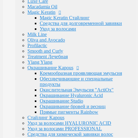
Luxe Care
Hair Company
Macadamia Oil
Kondor
Magic Keratin
Сталекс
Magic Keratin Стайлинг
Depiltouch
Средства для долговременной завивки
Solinberg
Уход за волосами
Zinger
Milk Line
Mertz
Oliva and Avocado
Mozart
Profilactic
Camillen
Smooth and Curly
White Line
Treatment Лечебная
Camillen 60
Ylang Ylang
RuNail Professional
Окрашивание Kapous
PROFCOSMO
Кремообразная проявляющая эмульсия
Ekel
Обесцвечивающие и специальные
Lebelage
продукты
Constant Delight
Окислительная Эмульсия "ActiOx"
Schwarzkopf Professional
Окрашивание Hyaluronic Acid
Domix Green Professional
Окрашивание Studio
RefectoCil
Окрашивание бровей и ресниц
Godefroy Eyebrow
Прямые пигменты Rainbow
Henna Expert
Стайлинг Kapous
Lador
Уход за волосами HYALURONIC ACID
TIGI
Уход за волосами PROFESSIONAL
CHI
Средства для химической завивки волос
Bouticle