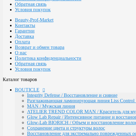
Обратная связь
ARGAN
Условия покупок
Стайлинг
Обесцвечивание
Beauty-Prof-Market
Специальный уход
Контакты
KEBREN
Гарантии
Окрашивание и уход
Доставка
COLORTEC / Красители
Оплата
COLORTEC PERMANENT / Перманентна
Возврат и обмен товара
COLORTEC DEMI-PERMANENT / Полупе
О нас
COLORTEC SUPER-LIGHTENING / Перма
Политика конфиденциальности
COLORTEC / Крем-окислитель
Обратная связь
BLOND FOUNDATION / Обесцвечивающий 
Условия покупок
EXPERT LINE / Уход
RE:SHAPE / Стайлинг
Каталог товаров
INCREDIBLE VOLUME / Для объема волос
TOTAL REPAIR / Для восстановления волос
BOUTICLE
HYDRA THERAPY / Для увлажнения волос
Integrity Defense / Восстановление и сияние
SAVE COLOR / Для окрашенных волос
Разглаживающая ламинирующая линия Liss Control 
CONCEPT
MAN / Мужская линия
CURL MAKER / Химическая завивка
ATELIER TREND COLOR MAN / Краситель для м
PROFY TOUCH / Защитные средства для кожи и во
Glow Lab Repair / Интенсивное питание и восстано
ART OF THERAPY / От перхоти / для активации рос
Glow-Lab BIORICH / Объем и восстановление воло
Fashion Look / Пигмент прямого действия
Сохранение цвета и структуры волос
INFINITY / Обесцвечивающие продукты
Восстановление для экстремально поврежденных о
INFINITY ULTRA GLOSS / Оттеночные маски