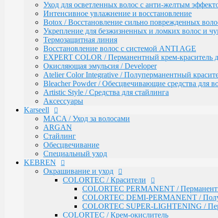
Уход для осветленных волос с анти-желтым эффект
INFINITY SERVICE PRO / Сервисные продукты
Интенсивное увлажнение и восстановление
INFINITY PERFORMANCE / Стайлинг
Botox / Восстановление сильно поврежденных воло
INFINITY BI-PHASE / Двухфазные спреи
Укрепление для безжизненных и ломких волос и ч
INFINITY VITALITY FORCE / Восстановление
Термозащитная линия
INFINITY COLOR LOCK / Сохранение цвета
Воcстановление волос с системой ANTI AGE
INFINITY EXPERT CARE / Салонный уход
EXPERT COLOR / Перманентный крем-краситель для
INFINITY AQUA BOOST / Увлажнение
Окисляющая эмульсия / Developer
Fresh Up / Оттеночный бальзам обогащенный колла
Atelier Color Integrative / Полуперманентный краси
ANTI-YELLOW / Оттеночные средства для нейтрал
Bleacher Powder / Обесцвечивающие средства для в
PRO CURLS / Уход за вьющимися волосами
Artistic Style / Средства для стайлинга
PROFY TOUCH / Уход за волосами
Аксессуары
GLOSS EXPERT / Средства для блеска волос
Karseell
BLOND TOUCH / Средства для осветления волос
MACA / Уход за волосами
ART TOUCH / Стайлинг
ARGAN
Concept Men / Для мужчин
Стайлинг
Salon Total Volume / Уход для придания объема воло
Обесцвечивание
Salon Total Soft Care / Деликатный уход для повреж
Специальный уход
Salon Total Repair / Питание и восстановление волос
KEBREN
Salon Total Hydro / Увлажняющие средства для воло
Окрашивание и уход
Salon Total Colorsaver / Уход за окрашенными волос
COLORTEC / Красители
Salon Total Basic / Уход для всех типов волос
COLORTEC PERMANENT / Перманентна
PEPTIDE FORCE / Пептидное восстановление
COLORTEC DEMI-PERMANENT / Полупе
NEXT LEVEL BLOND / Комплекс для создания и п
COLORTEC SUPER-LIGHTENING / Перма
DETOX POWER / Уход
COLORTEC / Крем-окислитель
BONDING SYSTEM / Уход с бондинг-комплексом