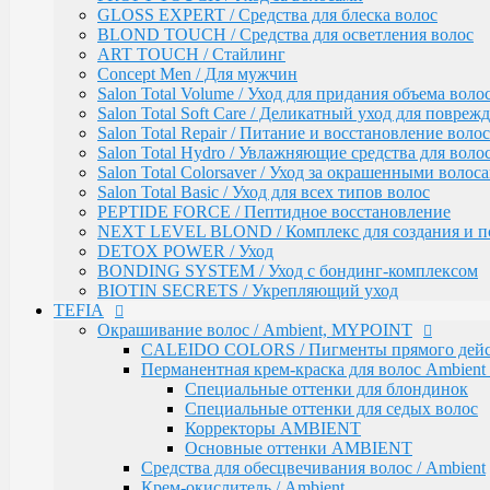
AMBIENT Moisture / Для ухода за сухими и ломким
GLOSS EXPERT / Средства для блеска волос
Ambient Volume / Для тонких волос
BLOND TOUCH / Средства для осветления волос
AMBIENT LONG / Ухода за длинными волосами
ART TOUCH / Стайлинг
AMBIENT Revival / Для восстановления поврежден
Concept Men / Для мужчин
AMBIENT Anti Yellow / Для нейтрализации желтых 
Salon Total Volume / Уход для придания объема воло
AMBIENT Express / Для экспресс-ухода и восстанов
Salon Total Soft Care / Деликатный уход для повре
AMBIENT Colorfix / Для окрашенных волос
Salon Total Repair / Питание и восстановление волос
AMBIENT SERVICE / Технический ассортимент для
Salon Total Hydro / Увлажняющие средства для воло
MYBLOND / Средства ухода для светлых волос
Salon Total Colorsaver / Уход за окрашенными волос
MYCARE REPAIR / Для поврежденных волос
Salon Total Basic / Уход для всех типов волос
MYCARE MOISTURE / Для сухих и вьющихся вол
PEPTIDE FORCE / Пептидное восстановление
MYCARE VOLUME / Для тонких волос
NEXT LEVEL BLOND / Комплекс для создания и п
MYPOINT COLOR CARE / Для светлых волос
DETOX POWER / Уход
Mycare COLOR / Для окрашенных волос
BONDING SYSTEM / Уход с бондинг-комплексом
MYWAVES / Перманентная завивка для волос
BIOTIN SECRETS / Укрепляющий уход
MYPOINT SERVICE / Технический ассортимент для
TEFIA
MYTREAT / Трихологическая серия
Окрашивание волос / Ambient, MYPOINT
MAN.CODE / Мужская серия
CALEIDO COLORS / Пигменты прямого дейс
STYLE.UP / Средства для стайлинга
Перманентная крем-краска для волос Ambient 
АКСЕССУАРЫ
Специальные оттенки для блондинок
EPICA
Специальные оттенки для седых волос
ADAPTO POWER / восстановления и укрепления в
Корректоры AMBIENT
LAMINATION SYSTEM
Основные оттенки AMBIENT
Окрашивание и осветление
Средства для обесцвечивания волос / Ambient
КРЕМ-КРАСКА COLORSHADE
Крем-окислитель / Ambient