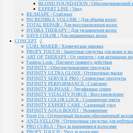
BLOND FOUNDATION / Обесцвечивающий 
BIOTIN SECRETS / Укрепляющий уход
EXPERT LINE / Уход
TEFIA
RE:SHAPE / Стайлинг
Окрашивание волос / Ambient, MYPOINT
INCREDIBLE VOLUME / Для объема волос
CALEIDO COLORS / Пигменты прямого дейс
TOTAL REPAIR / Для восстановления волос
Перманентная крем-краска для волос Ambient 
HYDRA THERAPY / Для увлажнения волос
Специальные оттенки для блондинок
SAVE COLOR / Для окрашенных волос
Специальные оттенки для седых волос
CONCEPT
Корректоры AMBIENT
CURL MAKER / Химическая завивка
Основные оттенки AMBIENT
PROFY TOUCH / Защитные средства для кожи и во
Средства для обесцвечивания волос / Ambient
ART OF THERAPY / От перхоти / для активации рос
Крем-окислитель / Ambient
Fashion Look / Пигмент прямого действия
Перманентная крем-краска для волос / MYPOI
INFINITY / Обесцвечивающие продукты
Корректоры
INFINITY ULTRA GLOSS / Оттеночные маски
Специальные оттенки для седых волос
INFINITY SERVICE PRO / Сервисные продукты
Специальные оттенки - SPECIAL BLO
INFINITY PERFORMANCE / Стайлинг
Основные (модные) оттенки MYPOINT
INFINITY BI-PHASE / Двухфазные спреи
Mypoint Bleach / Средства для обесцвечивания
INFINITY VITALITY FORCE / Восстановление
Крем-окислитель / COLOR OXYCREAM
INFINITY COLOR LOCK / Сохранение цвета
Гель-краска для волос тон в тон MYPOINT (33
INFINITY EXPERT CARE / Салонный уход
Активаторы для окрашивания волос гель-крас
INFINITY AQUA BOOST / Увлажнение
MYPOINT / Краска для бровей и ресниц
Fresh Up / Оттеночный бальзам обогащенный колла
BTX Forte / Трехэтапная программа реконструкции 
ANTI-YELLOW / Оттеночные средства для нейтра
Ambient Form / Долговременная укладка волос
PRO CURLS / Уход за вьющимися волосами
Ambient Expert Pro / Процедуры ухода за волосами
PROFY TOUCH / Уход за волосами