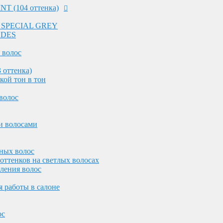
NT (104 оттенка)
 - SPECIAL GREY
NDES
 волос
 оттенка)
кой тон в тон
желез
волос
лосами
и волосами
олос
ос
ных волос
оттенков на светлых волосах
волос
вления волос
 работы в салоне
ания
сухих волос
ос