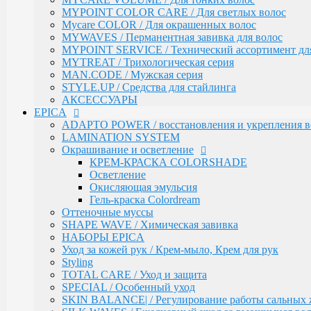
Техническая серия
MYPOINT COLOR CARE / Для светлых волос
Аксессуары
Mycare COLOR / Для окрашенных волос
Ollin
MYWAVES / Перманентная завивка для волос
PINK DREAM / Линия тонирующих средств для све
MYPOINT SERVICE / Технический ассортимент для
L&P SYSTEM / Липидная система глубокого восста
MYTREAT / Трихологическая серия
НАБОРЫ
MAN.CODE / Мужская серия
Anti-Yellow / Для нейтрализации жёлтых оттенков
STYLE.UP / Средства для стайлинга
Salon Beauty / Уход для увлажнения, питания и ярко
АКСЕССУАРЫ
Ultimate Care / Уход для окрашенных, поврежденных
EPICA
Basic Line / Салонная линия по уходу за волосами
ADAPTO POWER / восстановления и укрепления в
Bionika / Комплексный уход для волос и кожи голо
LAMINATION SYSTEM
BIONIKA - От корней до кончиков
Окрашивание и осветление
BIONIKA - Питание и блеск
КРЕМ-КРАСКА COLORSHADE
BIONIKA - Плотность волос
Осветление
BIONIKA - Против выпадения волос
Окисляющая эмульсия
BIONIKA - Реконструктор
Гель-краска Colordream
BIONIKA - Экстра увлажнение
Оттеночные муссы
BIONIKA - Яркость цвета
SHAPE WAVE / Химическая завивка
Care / Уход за волосами
НАБОРЫ EPICA
COCKTAIL BAR / Уходу за волосами
Уход за кожей рук / Крем-мыло, Крем для рук
CURL & SMOOTH HAIR / Уходу за гладкими и вью
Styling
CURL HAIR / Химическая Завивка
TOTAL CARE / Уход и защита
FULL FORCE / Здоровье волос
SPECIAL / Особенный уход
FULL FORCE - Экстракт кокоса / Восстановле
SKIN BALANCE| / Регулирование работы сальных 
FULL FORCE / Экстракт пурпурного женьше