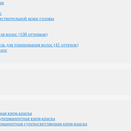
ом
с
увствительной кожи головы
 волос (108 оттенков)
геном
тель для тонирования волос (41 оттенок)
изации желтизны
олос
сам
денных волос
с
ами
я крем-краска
рманентная крем-краска
оддержания блонда
нентная суперосветляющая крем-краска