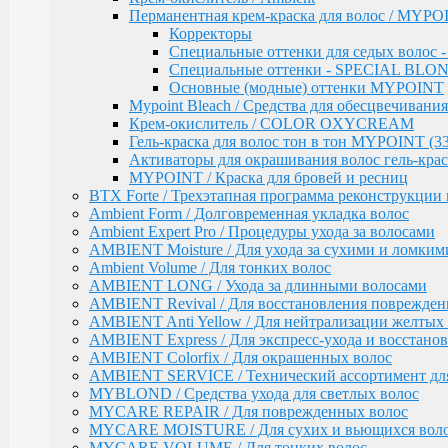
Осветление
Перманентная крем-краска для волос / MYPOI
Окисляющая эмульсия
Корректоры
Гель-краска Colordream
Специальные оттенки для седых волос
Оттеночные муссы
Специальные оттенки - SPECIAL BLO
SHAPE WAVE / Химическая завивка
Основные (модные) оттенки MYPOINT
НАБОРЫ EPICA
Mypoint Bleach / Средства для обесцвечивания
Уход за кожей рук / Крем-мыло, Крем для рук
Крем-окислитель / COLOR OXYCREAM
Styling
Гель-краска для волос тон в тон MYPOINT (33
TOTAL CARE / Уход и защита
Активаторы для окрашивания волос гель-крас
SPECIAL / Особенный уход
MYPOINT / Краска для бровей и ресниц
SKIN BALANCE| / Регулирование работы сальных 
BTX Forte / Трехэтапная программа реконструкции 
SILK WAVES / Ежедневный уход за вьющимися во
Ambient Form / Долговременная укладка волос
HEMP THERAPY ORGANIC / Для роста волос
Ambient Expert Pro / Процедуры ухода за волосами
MEN'S / Мужская серия
AMBIENT Moisture / Для ухода за сухими и ломким
COLD BLOND / Уход для blond
Ambient Volume / Для тонких волос
KERATIN PRO / Реконструкция и восстановление в
AMBIENT LONG / Ухода за длинными волосами
ARGANIA RISE ORGANIC / Блеск и гладкость вол
AMBIENT Revival / Для восстановления поврежден
AMBER SHINE ORGANIC / Для придания блеска
AMBIENT Anti Yellow / Для нейтрализации желтых 
DEEP RECOVER / Восстановление поврежденных 
AMBIENT Express / Для экспресс-ухода и восстано
VOLUME BOOSTER / Для придания объема
AMBIENT Colorfix / Для окрашенных волос
RICH COLOR / Для окрашенных волос
AMBIENT SERVICE / Технический ассортимент для
COMPLEX PRO / Защита во время и после окрашив
MYBLOND / Средства ухода для светлых волос
COLLAGEN PRO / Глубокое увлажнение волос
MYCARE REPAIR / Для поврежденных волос
INTENSE MOISTURE / Для увлажнения и питания 
MYCARE MOISTURE / Для сухих и вьющихся вол
DAILY HAIRCARE / Ежедневный уход
MYCARE VOLUME / Для тонких волос