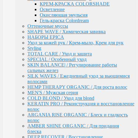
волос
КРЕМ-КРАСКА COLORSHADE
ARGANIA RISE ORGANIC / Блеск и гладкость
Осветление
волос
Окисляющая эмульсия
AMBER SHINE ORGANIC / Для придания блеска
Гель-краска Colordream
DEEP RECOVER / Восстановление поврежденных
Оттеночные муссы
волос
SHAPE WAVE / Химическая завивка
VOLUME BOOSTER / Для придания объема
НАБОРЫ EPICA
RICH COLOR / Для окрашенных волос
Уход за кожей рук / Крем-мыло, Крем для рук
COMPLEX PRO / Защита во время и после
Styling
окрашивания
TOTAL CARE / Уход и защита
COLLAGEN PRO / Глубокое увлажнение волос
SPECIAL / Особенный уход
INTENSE MOISTURE / Для увлажнения и
SKIN BALANCE| / Регулирование работы
питания сухих волос
сальных желез
DAILY HAIRCARE / Ежедневный уход
SILK WAVES / Ежедневный уход за вьющимися
Техническая серия
волосами
Аксессуары
HEMP THERAPY ORGANIC / Для роста волос
Ollin
MEN'S / Мужская серия
PINK DREAM / Линия тонирующих средств для
COLD BLOND / Уход для blond
светлых волос
KERATIN PRO / Реконструкция и восстановление
L&P SYSTEM / Липидная система глубокого
волос
восстановления волос
ARGANIA RISE ORGANIC / Блеск и гладкость
НАБОРЫ
волос
Anti-Yellow / Для нейтрализации жёлтых оттенков
AMBER SHINE ORGANIC / Для придания
Salon Beauty / Уход для увлажнения, питания и
блеска
яркости волос
DEEP RECOVER / Восстановление