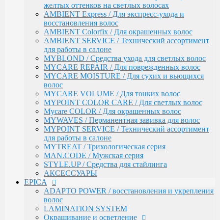
АКСЕССУАРЫ
желтых оттенков на светлых волосах
EPICA
AMBIENT Express / Для экспресс-ухода и
ADAPTO POWER / восстановления и укрепления
восстановления волос
волос
AMBIENT Colorfix / Для окрашенных волос
LAMINATION SYSTEM
AMBIENT SERVICE / Технический ассортимент
Окрашивание и осветление
для работы в салоне
КРЕМ-КРАСКА COLORSHADE
MYBLOND / Средства ухода для светлых волос
Осветление
MYCARE REPAIR / Для поврежденных волос
Окисляющая эмульсия
MYCARE MOISTURE / Для сухих и вьющихся
Гель-краска Colordream
волос
Оттеночные муссы
MYCARE VOLUME / Для тонких волос
SHAPE WAVE / Химическая завивка
MYPOINT COLOR CARE / Для светлых волос
НАБОРЫ EPICA
Mycare COLOR / Для окрашенных волос
Уход за кожей рук / Крем-мыло, Крем для рук
MYWAVES / Перманентная завивка для волос
Styling
MYPOINT SERVICE / Технический ассортимент
TOTAL CARE / Уход и защита
для работы в салоне
SPECIAL / Особенный уход
MYTREAT / Трихологическая серия
SKIN BALANCE| / Регулирование работы сальных
MAN.CODE / Мужская серия
желез
STYLE.UP / Средства для стайлинга
SILK WAVES / Ежедневный уход за вьющимися
АКСЕССУАРЫ
волосами
EPICA
HEMP THERAPY ORGANIC / Для роста волос
ADAPTO POWER / восстановления и укрепления
MEN'S / Мужская серия
волос
COLD BLOND / Уход для blond
LAMINATION SYSTEM
KERATIN PRO / Реконструкция и восстановление
Окрашивание и осветление