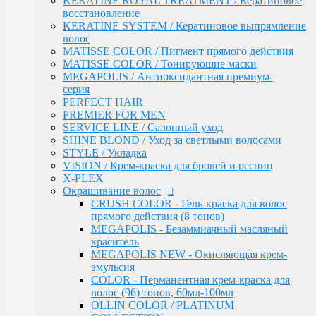
KERATINE ROYAL TREATMENT / Кератиновое
OLLIN COLOR / PLATINUM COLLECTION
восстановление
OLLIN COLOR - FASHION COLOR (5
KERATINE SYSTEM / Кератиновое выпрямление
тонов)
волос
BLOND / Осветляющий порошок
MATISSE COLOR / Пигмент прямого действия
OXY - Окислительная эмульсия
MATISSE COLOR / Тонирующие маски
N-JOY / Перманентная крем-краска для
MEGAPOLIS / Антиоксидантная премиум-
волос
серия
N-JOY - Окисляющий крем-активатор
PERFECT HAIR
PERFORMANCE / Стойкая крем-краска
PREMIER FOR MEN
PERFORMANCE / Осветление
SERVICE LINE / Салонный уход
PERFORMANCE / Окисляющая эмульсия
SHINE BLOND / Уход за светлыми волосами
SILK TOUCH - Безаммиачный стойкий
STYLE / Укладка
краситель
VISION / Крем-краска для бровей и ресниц
SILK TOUCH - Безаммиачный
X-PLEX
Осветляющий Крем
Окрашивание волос
SILK TOUCH / Окисляющая Крем-Эмульсия
CRUSH COLOR - Гель-краска для волос
Fluid pre-color - Флюид-препигментатор
прямого действия (8 тонов)
Kondor
MEGAPOLIS - Безаммиачный масляный
ARABIAN SPA / Сандал для волос и кожи голоаы
краситель
ARABIAN SPA / Сандал для тела
MEGAPOLIS NEW - Окисляющая крем-
SKINCARE / Для лица
эмульсия
FAST SHADE / Краситель для волос и бороды
COLOR - Перманентная крем-краска для
HAIR & BODY / Волосы & Тело
волос (96) тонов, 60мл-100мл
MY BEARD / Борода, Усы, Бритье
OLLIN COLOR / PLATINUM
RE STYLE / Стайлинговые средства