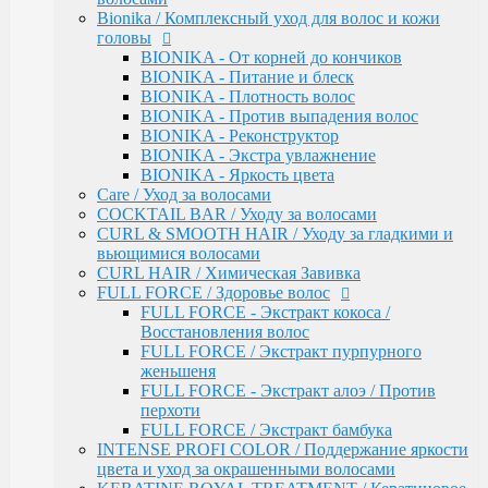
INTENSE PROFI COLOR / Поддержание яркости
Bionika / Комплексный уход для волос и кожи
цвета и уход за окрашенными волосами
головы
KERATINE ROYAL TREATMENT / Кератиновое
BIONIKA - От корней до кончиков
восстановление
BIONIKA - Питание и блеск
KERATINE SYSTEM / Кератиновое выпрямление
BIONIKA - Плотность волос
волос
BIONIKA - Против выпадения волос
MATISSE COLOR / Пигмент прямого действия
BIONIKA - Реконструктор
MATISSE COLOR / Тонирующие маски
BIONIKA - Экстра увлажнение
MEGAPOLIS / Антиоксидантная премиум-серия
BIONIKA - Яркость цвета
PERFECT HAIR
Care / Уход за волосами
PREMIER FOR MEN
COCKTAIL BAR / Уходу за волосами
SERVICE LINE / Салонный уход
CURL & SMOOTH HAIR / Уходу за гладкими и
SHINE BLOND / Уход за светлыми волосами
вьющимися волосами
STYLE / Укладка
CURL HAIR / Химическая Завивка
VISION / Крем-краска для бровей и ресниц
FULL FORCE / Здоровье волос
X-PLEX
FULL FORCE - Экстракт кокоса /
Окрашивание волос
Восстановления волос
CRUSH COLOR - Гель-краска для волос
FULL FORCE / Экстракт пурпурного
прямого действия (8 тонов)
женьшеня
MEGAPOLIS - Безаммиачный масляный
FULL FORCE - Экстракт алоэ / Против
краситель
перхоти
MEGAPOLIS NEW - Окисляющая крем-
FULL FORCE / Экстракт бамбука
эмульсия
INTENSE PROFI COLOR / Поддержание яркости
COLOR - Перманентная крем-краска для
цвета и уход за окрашенными волосами
волос (96) тонов, 60мл-100мл