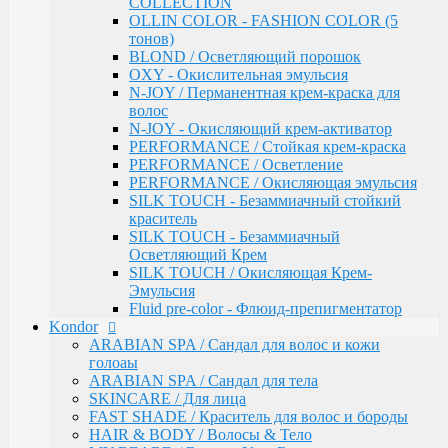
COLLECTION
Инструменты & Аксессуары
OLLIN COLOR - FASHION COLOR (5
Парфюмерное мыло
тонов)
Парфюмерия
BLOND / Осветляющий порошок
Constant Delight
OXY - Окислительная эмульсия
Repair / Для поврежденных волос
N-JOY / Перманентная крем-краска для
Лосьон для удаления красителя
волос
5 Magic Oil / Уход и стайлинг
N-JOY - Окисляющий крем-активатор
Fixing
PERFORMANCE / Стойкая крем-краска
Pre-Styling
PERFORMANCE / Осветление
Styling
PERFORMANCE / Окисляющая эмульсия
BARBER & MEN'S / Косметика для мужчин
SILK TOUCH - Безаммиачный стойкий
C-Line / Сохранение цвета
краситель
Лаки для волос
SILK TOUCH - Безаммиачный
Oxigent / Оксигенты
Осветляющий Крем
Осветляющий порошок
SILK TOUCH / Окисляющая Крем-
Delight TRIONFO / Окрашивания волос
Эмульсия
Краска для бровей
Fluid pre-color - Флюид-препигментатор
Crema Colorante Vit C / Краситель с витамином С
Kondor
кашемиром и алоэ
ARABIAN SPA / Сандал для волос и кожи
Olio Colorante / Масло для окрашивания волос
голоаы
Delightex / Мультивитаминная защита
ARABIAN SPA / Сандал для тела
Крио Терапия
SKINCARE / Для лица
SPA / Терапия с шелком
FAST SHADE / Краситель для волос и бороды
Серия против выпадения
HAIR & BODY / Волосы & Тело