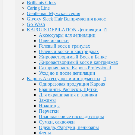
Luxe Care
Brilliants Gloss
Macadamia Oil
Caring Line
Magic Keratin
Gentleman Мужская серия
Magic Keratin Стайлинг
Glyoxy Sleek Hair Выпрямления волос
Средства для долговременной завивки
Go-Wash
Уход за волосами
KAPOUS DEPILATION Депиляции
Milk Line
Аксессуары для депиляции
Oliva and Avocado
Горячие воски
Profilactic
Гелевый воск в гранулах
Smooth and Curly
Гелевый воски в картриджах
Treatment Лечебная
Жирорастворимый Воск в Банке
Ylang Ylang
Жирорастворимый воск в картриджах
Окрашивание Kapous
Сахарная паста Kapous Professional
Кремообразная проявляющая эмульсия
Уход до и после депиляции
Обесцвечивающие и специальные продукты
Kapous Аксессуары и инструменты
Окислительная Эмульсия "ActiOx"
Одноразовая продукция Kapous
Окрашивание Hyaluronic Acid
Брашинги, Расчески, Щетки
Окрашивание Studio
Для окрашивания и завивки
Окрашивание бровей и ресниц
Зажимы
Прямые пигменты Rainbow
Ножницы
Стайлинг Kapous
Перчатки
Уход за волосами HYALURONIC ACID
Пластмассовые насос-дозаторы
Уход за волосами PROFESSIONAL
Сумки, саквояжи
Средства для химической завивки волос
Одежда, Фартуки, пеньюары
Краски для бровей и ресниц
Фены