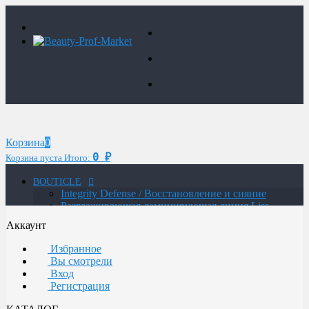
Корзина
0
0
Корзина пуста
Итого:
₽
BOUTICLE
Integrity Defense / Восстановление и сияние
Разглаживающая ламинирующая линия Liss
Control Laminating
Аккаунт
MAN / Мужская линия
ATELIER TREND COLOR MAN / Краситель для
Избранное
мужчин
Вы смотрели
Glow Lab Repair / Интенсивное питание и
Вход
восстановление
Регистрация
Glow-Lab BIORICH / Объем и восстановление
волос