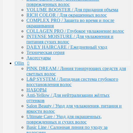
Ultimate Care / Уход для окрашенных,
поврежденных волос
поврежденных и сухих волос
VOLUME BOOSTER / Для придания объема
Basic Line / Салонная линия по уходу за волосами
RICH COLOR / Для окрашенных волос
Bionika / Комплексный уход для волос и кожи
COMPLEX PRO / Защита во время и после
головы
окрашивания
BIONIKA - От корней до кончиков
COLLAGEN PRO / Глубокое увлажнение волос
BIONIKA - Питание и блеск
INTENSE MOISTURE / Для увлажнения и
BIONIKA - Плотность волос
питания сухих волос
BIONIKA - Против выпадения волос
DAILY HAIRCARE / Ежедневный уход
BIONIKA - Реконструктор
Техническая серия
BIONIKA - Экстра увлажнение
Аксессуары
BIONIKA - Яркость цвета
Ollin
Care / Уход за волосами
PINK DREAM / Линия тонирующих средств для
COCKTAIL BAR / Уходу за волосами
светлых волос
CURL & SMOOTH HAIR / Уходу за гладкими и
L&P SYSTEM / Липидная система глубокого
вьющимися волосами
восстановления волос
CURL HAIR / Химическая Завивка
НАБОРЫ
FULL FORCE / Здоровье волос
Anti-Yellow / Для нейтрализации жёлтых
FULL FORCE - Экстракт кокоса /
оттенков
Восстановления волос
Salon Beauty / Уход для увлажнения, питания и
FULL FORCE / Экстракт пурпурного
яркости волос
женьшеня
Ultimate Care / Уход для окрашенных,
FULL FORCE - Экстракт алоэ / Против
поврежденных и сухих волос
перхоти
Basic Line / Салонная линия по уходу за
FULL FORCE / Экстракт бамбука
волосами