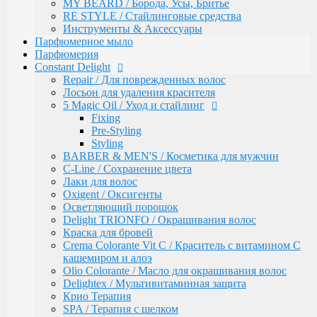
Восстановление волос
MY BEARD / Борода, Усы, Бритье
Intensive
RE STYLE / Стайлинговые средства
Bio Flowers Water / Уход за волосами
Инструменты & Аксессуары
Be Wavy / Химическая завивка
Парфюмерное мыло
Одноразовая продукция
Парфюмерия
Lador
Constant Delight
Бальзамы и кондиционеры
Repair / Для поврежденных волос
Защита, Лечения и Восстановления
Лосьон для удаления красителя
Маски
5 Magic Oil / Уход и стайлинг
Масла
Fixing
Сыворотки
Pre-Styling
Уход за телом / Скрабы и пилинги
Styling
Шампуни
BARBER & MEN'S / Косметика для мужчин
Kapous
C-Line / Сохранение цвета
Total Reconstruction
Лаки для волос
Arganoil
Oxigent / Оксигенты
Обесцвечивающие продукты Arganoil
Осветляющий порошок
Стайлинг Arganoil
Delight TRIONFO / Окрашивания волос
Уход за волосами Arganoil
Краска для бровей
Aromatic Symphony
Crema Colorante Vit C / Краситель с витамином С
Biotin Energy
кашемиром и алоэ
Blond Bar
Olio Colorante / Масло для окрашивания волос
BLOND BAR Оттеночные Бальзамы
Delightex / Мультивитаминная защита
BLOND BAR Уход за Волосами
Крио Терапия
Brilliants Gloss
SPA / Терапия с шелком