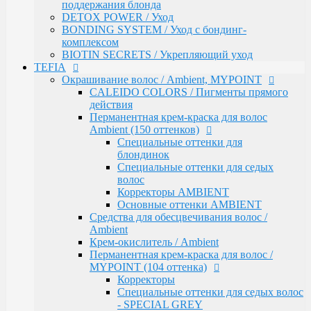
Средства для обесцвечивания волос /
поддержания блонда
Ambient
DETOX POWER / Уход
Крем-окислитель / Ambient
BONDING SYSTEM / Уход с бондинг-
Перманентная крем-краска для волос /
комплексом
MYPOINT (104 оттенка)
BIOTIN SECRETS / Укрепляющий уход
Корректоры
TEFIA
Специальные оттенки для седых волос
Окрашивание волос / Ambient, MYPOINT
- SPECIAL GREY
CALEIDO COLORS / Пигменты прямого
Специальные оттенки - SPECIAL
действия
BLONDES
Перманентная крем-краска для волос
Основные (модные) оттенки
Ambient (150 оттенков)
MYPOINT
Специальные оттенки для
Mypoint Bleach / Средства для
блондинок
обесцвечивания волос
Специальные оттенки для седых
Крем-окислитель / COLOR OXYCREAM
волос
Гель-краска для волос тон в тон MYPOINT
Корректоры AMBIENT
(33 оттенка)
Основные оттенки AMBIENT
Активаторы для окрашивания волос гель-
Средства для обесцвечивания волос /
краской тон в тон
Ambient
MYPOINT / Краска для бровей и ресниц
Крем-окислитель / Ambient
BTX Forte / Трехэтапная программа
Перманентная крем-краска для волос /
реконструкции волос
MYPOINT (104 оттенка)
Ambient Form / Долговременная укладка волос
Корректоры
Ambient Expert Pro / Процедуры ухода за волосами
Специальные оттенки для седых волос
AMBIENT Moisture / Для ухода за сухими и
- SPECIAL GREY