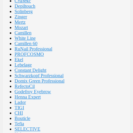
Сталекс
Depiltouch
Solinberg
Zinger
Mertz
Mozart
Camillen
White Line
Camillen 60
RuNail Professional
PROFCOSMO
Ekel
Lebelage
Constant Delight
Schwarzkopf Professional
Domix Green Professional
RefectoCil
Godefroy Eyebrow
Henna Expert
Lador
TIGI
CHI
Bouticle
Tefia
SELECTIVE