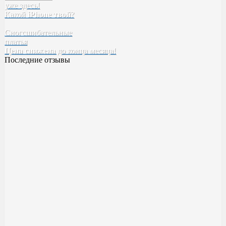
уже здесь!
Tefia
Какой
iPhone твой
SELECTIVE
?
Kebren
Сногсшибательные
Karseell
платья
Concept
Цена снижена
EPICA
до конца месяца!
Последние отзывы
Духи BYREDO Bal d’Afrique
Классный аромат ??
Качество высокое! Стойкость,шлейф все как надо ✅
Милена
23 ноября 2023 14:20
Духи Boadicea the Victorious Aurica
Хорошее качество
Возьму в следующий рас больше )
Катя
17 ноября 2023 00:55