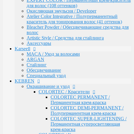
EXPERT COLOR / Перманентный крем-краситель
Обесцвечивание
для волос (108 оттенков)
Специальный уход
Окисляющая эмульсия / Developer
KEBREN
Atelier Color Integrative / Полуперманентный
Окрашивание и уход
краситель для тонирования волос (41 оттенок)
COLORTEC / Красители
Bleacher Powder / Обесцвечивающие средства для
COLORTEC PERMANENT /
волос
Перманентная крем-краска
Artistic Style / Средства для стайлинга
COLORTEC DEMI-PERMANENT /
Аксессуары
Полуперманентная крем-краска
Karseell
COLORTEC SUPER-LIGHTENING /
MACA / Уход за волосами
Перманентная суперосветляющая
ARGAN
крем-краска
Стайлинг
COLORTEC / Крем-окислитель
Обесцвечивание
BLOND FOUNDATION / Обесцвечивающий
Специальный уход
порошок
KEBREN
EXPERT LINE / Уход
Окрашивание и уход
RE:SHAPE / Стайлинг
COLORTEC / Красители
INCREDIBLE VOLUME / Для объема волос
COLORTEC PERMANENT /
TOTAL REPAIR / Для восстановления волос
Перманентная крем-краска
HYDRA THERAPY / Для увлажнения волос
COLORTEC DEMI-PERMANENT /
SAVE COLOR / Для окрашенных волос
Полуперманентная крем-краска
CONCEPT
COLORTEC SUPER-LIGHTENING /
CURL MAKER / Химическая завивка
Перманентная суперосветляющая
PROFY TOUCH / Защитные средства для кожи и
крем-краска
волос