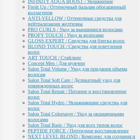
Salon Total Soft Care / Деликатный уход для
INFINITY AQUA BOOST / Увлажнение
поврежденных волос
Fresh Up / Оттеночный бальзам обогащенный
Salon Total Repair / Питание и восстановление
коллагеном
волос
ANTI-YELLOW / Оттеночные средства для
Salon Total Hydro / Увлажняющие средства для
нейтрализации желтизны
волос
PRO CURLS / Уход за вьющимися волосами
Salon Total Colorsaver / Уход за окрашенными
PROFY TOUCH / Уход за волосами
волосами
GLOSS EXPERT / Средства для блеска волос
Salon Total Basic / Уход для всех типов волос
BLOND TOUCH / Средства для осветления
PEPTIDE FORCE / Пептидное восстановление
волос
NEXT LEVEL BLOND / Комплекс для создания и
ART TOUCH / Стайлинг
поддержания блонда
Concept Men / Для мужчин
DETOX POWER / Уход
Salon Total Volume / Уход для придания объема
BONDING SYSTEM / Уход с бондинг-комплексом
волосам
BIOTIN SECRETS / Укрепляющий уход
Salon Total Soft Care / Деликатный уход для
TEFIA
поврежденных волос
Окрашивание волос / Ambient, MYPOINT
Salon Total Repair / Питание и восстановление
CALEIDO COLORS / Пигменты прямого
волос
действия
Salon Total Hydro / Увлажняющие средства для
Перманентная крем-краска для волос
волос
Ambient (150 оттенков)
Salon Total Colorsaver / Уход за окрашенными
Специальные оттенки для блондинок
волосами
Специальные оттенки для седых волос
Salon Total Basic / Уход для всех типов волос
Корректоры AMBIENT
PEPTIDE FORCE / Пептидное восстановление
Основные оттенки AMBIENT
NEXT LEVEL BLOND / Комплекс для создания и