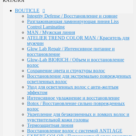
КАТАЛОГ
Сохранение цвета и структуры волос
Восстановление для экстремально поврежденных
BOUTICLE
осветленных волос
Integrity Defense / Восстановление и сияние
Уход для осветленных волос с анти-желтым
Разглаживающая ламинирующая линия Liss
эффектом
Control Laminating
Интенсивное увлажнение и восстановление
MAN / Мужская линия
Botox / Восстановление сильно поврежденных
ATELIER TREND COLOR MAN / Краситель для
волос
мужчин
Укрепление для безжизненных и ломких волос и
Glow Lab Repair / Интенсивное питание и
чувствительной кожи головы
восстановление
Термозащитная линия
Glow-Lab BIORICH / Объем и восстановление
Воcстановление волос с системой ANTI AGE
волос
EXPERT COLOR / Перманентный крем-краситель
Сохранение цвета и структуры волос
для волос (108 оттенков)
Восстановление для экстремально поврежденных
Окисляющая эмульсия / Developer
осветленных волос
Atelier Color Integrative / Полуперманентный
Уход для осветленных волос с анти-желтым
краситель для тонирования волос (41 оттенок)
эффектом
Bleacher Powder / Обесцвечивающие средства для
Интенсивное увлажнение и восстановление
волос
Botox / Восстановление сильно поврежденных
Artistic Style / Средства для стайлинга
волос
Аксессуары
Укрепление для безжизненных и ломких волос и
Karseell
чувствительной кожи головы
MACA / Уход за волосами
Термозащитная линия
ARGAN
Воcстановление волос с системой ANTI AGE
Стайлинг