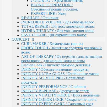
COLORTEC / Крем-окислитель
ART OF THERAPY / От перхоти / для активации
BLOND FOUNDATION /
роста волос / для жирной кожи головы
Обесцвечивающий порошок
Fashion Look / Пигмент прямого действия
EXPERT LINE / Уход
INFINITY / Обесцвечивающие продукты
RE:SHAPE / Стайлинг
INFINITY ULTRA GLOSS / Оттеночные маски
INCREDIBLE VOLUME / Для объема волос
INFINITY SERVICE PRO / Сервисные продукты
TOTAL REPAIR / Для восстановления волос
INFINITY PERFORMANCE / Стайлинг
HYDRA THERAPY / Для увлажнения волос
INFINITY BI-PHASE / Двухфазные спреи
SAVE COLOR / Для окрашенных волос
INFINITY VITALITY FORCE / Восстановление
CONCEPT
INFINITY COLOR LOCK / Сохранение цвета
CURL MAKER / Химическая завивка
INFINITY EXPERT CARE / Салонный уход
PROFY TOUCH / Защитные средства для кожи и
INFINITY AQUA BOOST / Увлажнение
волос
Fresh Up / Оттеночный бальзам обогащенный
ART OF THERAPY / От перхоти / для активации
коллагеном
роста волос / для жирной кожи головы
ANTI-YELLOW / Оттеночные средства для
Fashion Look / Пигмент прямого действия
нейтрализации желтизны
INFINITY / Обесцвечивающие продукты
PRO CURLS / Уход за вьющимися волосами
INFINITY ULTRA GLOSS / Оттеночные маски
PROFY TOUCH / Уход за волосами
INFINITY SERVICE PRO / Сервисные
GLOSS EXPERT / Средства для блеска волос
продукты
BLOND TOUCH / Средства для осветления волос
INFINITY PERFORMANCE / Стайлинг
ART TOUCH / Стайлинг
INFINITY BI-PHASE / Двухфазные спреи
Concept Men / Для мужчин
INFINITY VITALITY FORCE / Восстановление
Salon Total Volume / Уход для придания объема
INFINITY COLOR LOCK / Сохранение цвета
волосам
INFINITY EXPERT CARE / Салонный уход