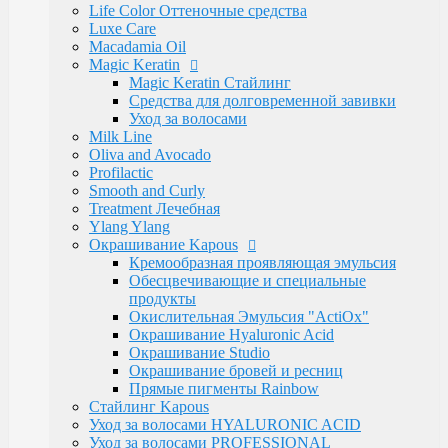
Электротовары
Life Color Оттеночные средства
Восконагреватели для депиляции
Luxe Care
SELECTIVE PROFESSIONAL
Macadamia Oil
Теги
Magic Keratin
marfa
memo
Бальзам
Бустер
Воск
Гель для
Magic Keratin Стайлинг
бритья
Для бороды
Для мужчин
Дозатор
Краски для
Средства для долговременной завивки
волос
Крем после бритья
Лак для волос
Лак-
Уход за волосами
спрей
Лосьон
Маска
Масло для волос
Мужская
Milk Line
Косметика
Обесцвечивающий порошок
Окислительная
Oliva and Avocado
Эмульсия
Паста для волос
Пудра
Тонирующая
Profilactic
маска
Укладка волос
Флюид
Щетка
для роста
Smooth and Curly
волос
духи
духимарфа
защита волос
кондиционер для
Treatment Лечебная
волос
концентрированныйпарфюм
краска для
Ylang Ylang
волос
маска для волос
мусс для
Окрашивание Kapous
волос
мыло
парфюм
парфюмерия
парфюмернаявода
п
Кремообразная проявляющая эмульсия
парфюмерия
сильная фиксация
спрей для волос
спрей
Обесцвечивающие и специальные
с морской
продукты
солью
сыворотка
термозащита
фейдинг
шампунь
экст
Окислительная Эмульсия "ActiOx"
фиксация
Окрашивание Hyaluronic Acid
Бренды
Окрашивание Studio
Kapous Professional
Окрашивание бровей и ресниц
Estel Professional
Прямые пигменты Rainbow
Matrix
Стайлинг Kapous
Ollin Professional
Уход за волосами HYALURONIC ACID
Londa Professional
Уход за волосами PROFESSIONAL