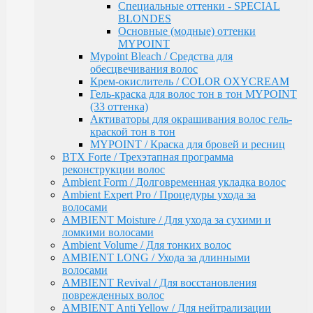
ломкими волосами
Специальные оттенки - SPECIAL
Ambient Volume / Для тонких волос
BLONDES
AMBIENT LONG / Ухода за длинными волосами
Основные (модные) оттенки
AMBIENT Revival / Для восстановления
MYPOINT
поврежденных волос
Mypoint Bleach / Средства для
AMBIENT Anti Yellow / Для нейтрализации
обесцвечивания волос
желтых оттенков на светлых волосах
Крем-окислитель / COLOR OXYCREAM
AMBIENT Express / Для экспресс-ухода и
Гель-краска для волос тон в тон MYPOINT
восстановления волос
(33 оттенка)
AMBIENT Colorfix / Для окрашенных волос
Активаторы для окрашивания волос гель-
AMBIENT SERVICE / Технический ассортимент
краской тон в тон
для работы в салоне
MYPOINT / Краска для бровей и ресниц
MYBLOND / Средства ухода для светлых волос
BTX Forte / Трехэтапная программа
MYCARE REPAIR / Для поврежденных волос
реконструкции волос
MYCARE MOISTURE / Для сухих и вьющихся
Ambient Form / Долговременная укладка волос
волос
Ambient Expert Pro / Процедуры ухода за
MYCARE VOLUME / Для тонких волос
волосами
MYPOINT COLOR CARE / Для светлых волос
AMBIENT Moisture / Для ухода за сухими и
Mycare COLOR / Для окрашенных волос
ломкими волосами
MYWAVES / Перманентная завивка для волос
Ambient Volume / Для тонких волос
MYPOINT SERVICE / Технический ассортимент
AMBIENT LONG / Ухода за длинными
для работы в салоне
волосами
MYTREAT / Трихологическая серия
AMBIENT Revival / Для восстановления
MAN.CODE / Мужская серия
поврежденных волос
STYLE.UP / Средства для стайлинга
AMBIENT Anti Yellow / Для нейтрализации