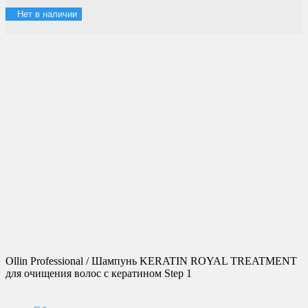
Нет в наличии
Доставка по России
Мы доставим ваш заказ курьером по городу или службой
экспресс-доставки по всей России.
Оплата онлайн
Оплатите заказ банковской картой, наличными в ближайшем
платежном терминале или наличными.
Гибкие скидки
Система накопительных скидок! Копите бонусные баллы и
делайте на них новые покупки!
Магазин в Москве
Будем рады видеть вас в нашем магазине по адресу г. Москва,
ул. Крымский Вал, д. 3, стр. 2.
Ollin Professional / Шампунь KERATIN ROYAL TREATMENT
для очищения волос с кератином Step 1