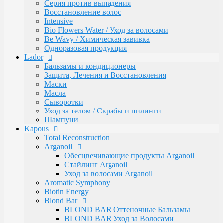
Caring Line
Серия против выпадения
Gentleman Мужская серия
Восстановление волос
Glyoxy Sleek Hair Выпрямления волос
Intensive
Go-Wash
Bio Flowers Water / Уход за волосами
KAPOUS DEPILATION Депиляции
Be Wavy / Химическая завивка
Аксессуары для депиляции
Одноразовая продукция
Горячие воски
Lador
Гелевый воск в гранулах
Бальзамы и кондиционеры
Гелевый воски в картриджах
Защита, Лечения и Восстановления
Жирорастворимый Воск в Банке
Маски
Жирорастворимый воск в картриджах
Масла
Сахарная паста Kapous Professional
Сыворотки
Уход до и после депиляции
Уход за телом / Скрабы и пилинги
Kapous Аксессуары и инструменты
Шампуни
Одноразовая продукция Kapous
Kapous
Брашинги, Расчески, Щетки
Total Reconstruction
Для окрашивания и завивки
Arganoil
Зажимы
Обесцвечивающие продукты Arganoil
Ножницы
Стайлинг Arganoil
Перчатки
Уход за волосами Arganoil
Пластмассовые насос-дозаторы
Aromatic Symphony
Сумки, саквояжи
Biotin Energy
Одежда, Фартуки, пеньюары
Blond Bar
Фены
BLOND BAR Оттеночные Бальзамы
Life Color Оттеночные средства
BLOND BAR Уход за Волосами