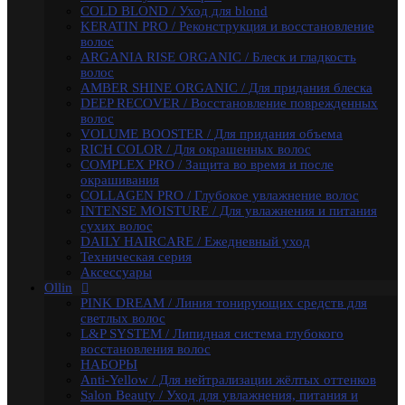
L&P SYSTEM / Липидная система глубокого
COLD BLOND / Уход для blond
восстановления волос
KERATIN PRO / Реконструкция и восстановление
НАБОРЫ
волос
Anti-Yellow / Для нейтрализации жёлтых оттенков
ARGANIA RISE ORGANIC / Блеск и гладкость
Salon Beauty / Уход для увлажнения, питания и
волос
яркости волос
AMBER SHINE ORGANIC / Для придания блеска
Ultimate Care / Уход для окрашенных, поврежденных
DEEP RECOVER / Восстановление поврежденных
и сухих волос
волос
Basic Line / Салонная линия по уходу за волосами
VOLUME BOOSTER / Для придания объема
Bionika / Комплексный уход для волос и кожи головы
RICH COLOR / Для окрашенных волос
BIONIKA - От корней до кончиков
COMPLEX PRO / Защита во время и после
BIONIKA - Питание и блеск
окрашивания
BIONIKA - Плотность волос
COLLAGEN PRO / Глубокое увлажнение волос
BIONIKA - Против выпадения волос
INTENSE MOISTURE / Для увлажнения и питания
BIONIKA - Реконструктор
сухих волос
BIONIKA - Экстра увлажнение
DAILY HAIRCARE / Ежедневный уход
BIONIKA - Яркость цвета
Техническая серия
Care / Уход за волосами
Аксессуары
COCKTAIL BAR / Уходу за волосами
Ollin
CURL & SMOOTH HAIR / Уходу за гладкими и
PINK DREAM / Линия тонирующих средств для
вьющимися волосами
светлых волос
CURL HAIR / Химическая Завивка
L&P SYSTEM / Липидная система глубокого
FULL FORCE / Здоровье волос
восстановления волос
FULL FORCE - Экстракт кокоса /
НАБОРЫ
Восстановления волос
Anti-Yellow / Для нейтрализации жёлтых оттенков
FULL FORCE / Экстракт пурпурного женьшеня
Salon Beauty / Уход для увлажнения, питания и
FULL FORCE - Экстракт алоэ / Против перхоти