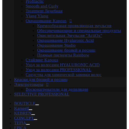
Profilactic
маска
Укладка волос
Флюид
Щетка
для роста
Smooth and Curly
волос
духи
духимарфа
защита волос
кондиционер для
Treatment Лечебная
волос
концентрированныйпарфюм
краска для
Ylang Ylang
волос
маска для волос
мусс для
Окрашивание Kapous
волос
мыло
парфюм
парфюмерия
парфюмернаявода
пар
Кремообразная проявляющая эмульсия
парфюмерия
сильная фиксация
спрей для волос
спрей с
Обесцвечивающие и специальные продукты
морской
Окислительная Эмульсия "ActiOx"
солью
сыворотка
термозащита
фейдинг
шампунь
экстра
Окрашивание Hyaluronic Acid
фиксация
Окрашивание Studio
Бренды
Окрашивание бровей и ресниц
Kapous Professional
Прямые пигменты Rainbow
Estel Professional
Стайлинг Kapous
Matrix
Уход за волосами HYALURONIC ACID
Ollin Professional
Уход за волосами PROFESSIONAL
Londa Professional
Средства для химической завивки волос
Hair Company
Краски для бровей и ресниц
Kondor
Электротовары
Сталекс
Восконагреватели для депиляции
Depiltouch
SELECTIVE PROFESSIONAL
Solinberg
Zinger
BOUTICLE
Mertz
Karseell
Mozart
KEBREN
Camillen
CONCEPT
White Line
TEFIA
Camillen 60
EPICA