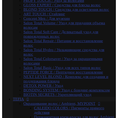
PROFY TOUCH / Уход за волосами
NEXT LEVEL BLOND / Комплекс для создания и
GLOSS EXPERT / Средства для блеска волос
поддержания блонда
BLOND TOUCH / Средства для осветления волос
DETOX POWER / Уход
ART TOUCH / Стайлинг
BONDING SYSTEM / Уход с бондинг-комплексом
Concept Men / Для мужчин
BIOTIN SECRETS / Укрепляющий уход
Salon Total Volume / Уход для придания объема
TEFIA
волосам
Окрашивание волос / Ambient, MYPOINT
Salon Total Soft Care / Деликатный уход для
CALEIDO COLORS / Пигменты прямого
поврежденных волос
действия
Salon Total Repair / Питание и восстановление
Перманентная крем-краска для волос Ambient
волос
(150 оттенков)
Salon Total Hydro / Увлажняющие средства для
Специальные оттенки для блондинок
волос
Специальные оттенки для седых волос
Salon Total Colorsaver / Уход за окрашенными
Корректоры AMBIENT
волосами
Основные оттенки AMBIENT
Salon Total Basic / Уход для всех типов волос
Средства для обесцвечивания волос / Ambient
PEPTIDE FORCE / Пептидное восстановление
Крем-окислитель / Ambient
NEXT LEVEL BLOND / Комплекс для создания и
Перманентная крем-краска для волос /
поддержания блонда
MYPOINT (104 оттенка)
DETOX POWER / Уход
Корректоры
BONDING SYSTEM / Уход с бондинг-комплексом
Специальные оттенки для седых волос -
BIOTIN SECRETS / Укрепляющий уход
SPECIAL GREY
TEFIA
Специальные оттенки - SPECIAL
Окрашивание волос / Ambient, MYPOINT
BLONDES
CALEIDO COLORS / Пигменты прямого
Основные (модные) оттенки MYPOINT
действия
Mypoint Bleach / Средства для обесцвечивания
Перманентная крем-краска для волос Ambient