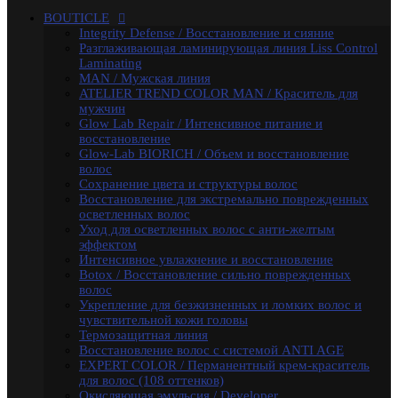
осветленных волос
BOUTICLE
Уход для осветленных волос с анти-желтым
Integrity Defense / Восстановление и сияние
эффектом
Разглаживающая ламинирующая линия Liss Control
Интенсивное увлажнение и восстановление
Laminating
Botox / Восстановление сильно поврежденных волос
MAN / Мужская линия
Укрепление для безжизненных и ломких волос и
ATELIER TREND COLOR MAN / Краситель для
чувствительной кожи головы
мужчин
Термозащитная линия
Glow Lab Repair / Интенсивное питание и
Воcстановление волос с системой ANTI AGE
восстановление
EXPERT COLOR / Перманентный крем-краситель
Glow-Lab BIORICH / Объем и восстановление
для волос (108 оттенков)
волос
Окисляющая эмульсия / Developer
Сохранение цвета и структуры волос
Atelier Color Integrative / Полуперманентный
Восстановление для экстремально поврежденных
краситель для тонирования волос (41 оттенок)
осветленных волос
Bleacher Powder / Обесцвечивающие средства для
Уход для осветленных волос с анти-желтым
волос
эффектом
Artistic Style / Средства для стайлинга
Интенсивное увлажнение и восстановление
Аксессуары
Botox / Восстановление сильно поврежденных
Karseell
волос
MACA / Уход за волосами
Укрепление для безжизненных и ломких волос и
ARGAN
чувствительной кожи головы
Стайлинг
Термозащитная линия
Обесцвечивание
Воcстановление волос с системой ANTI AGE
Специальный уход
EXPERT COLOR / Перманентный крем-краситель
KEBREN
для волос (108 оттенков)
Окрашивание и уход
Окисляющая эмульсия / Developer