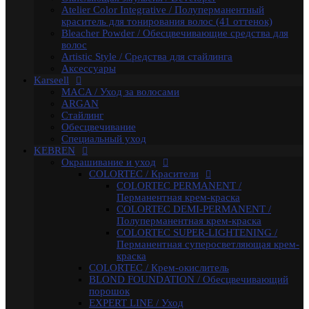
COLORTEC / Красители
Atelier Color Integrative / Полуперманентный
COLORTEC PERMANENT /
краситель для тонирования волос (41 оттенок)
Перманентная крем-краска
Bleacher Powder / Обесцвечивающие средства для
COLORTEC DEMI-PERMANENT /
волос
Полуперманентная крем-краска
Artistic Style / Средства для стайлинга
COLORTEC SUPER-LIGHTENING /
Аксессуары
Перманентная суперосветляющая крем-
Karseell
краска
MACA / Уход за волосами
COLORTEC / Крем-окислитель
ARGAN
BLOND FOUNDATION / Обесцвечивающий
Стайлинг
порошок
Обесцвечивание
EXPERT LINE / Уход
Специальный уход
RE:SHAPE / Стайлинг
KEBREN
INCREDIBLE VOLUME / Для объема волос
Окрашивание и уход
TOTAL REPAIR / Для восстановления волос
COLORTEC / Красители
HYDRA THERAPY / Для увлажнения волос
COLORTEC PERMANENT /
SAVE COLOR / Для окрашенных волос
Перманентная крем-краска
CONCEPT
COLORTEC DEMI-PERMANENT /
CURL MAKER / Химическая завивка
Полуперманентная крем-краска
PROFY TOUCH / Защитные средства для кожи и
COLORTEC SUPER-LIGHTENING /
волос
Перманентная суперосветляющая крем-
ART OF THERAPY / От перхоти / для активации
краска
роста волос / для жирной кожи головы
COLORTEC / Крем-окислитель
Fashion Look / Пигмент прямого действия
BLOND FOUNDATION / Обесцвечивающий
INFINITY / Обесцвечивающие продукты
порошок
INFINITY ULTRA GLOSS / Оттеночные маски
EXPERT LINE / Уход