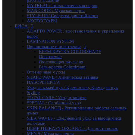
работы в салоне
SKIN BALANCE| / Регулирование работы сальных
MYTREAT / Трихологическая серия
желез
MAN.CODE / Мужская серия
SILK WAVES / Ежедневный уход за вьющимися
STYLE.UP / Средства для стайлинга
волосами
АКСЕССУАРЫ
HEMP THERAPY ORGANIC / Для роста волос
EPICA
MEN'S / Мужская серия
ADAPTO POWER / восстановления и укрепления
COLD BLOND / Уход для blond
волос
KERATIN PRO / Реконструкция и восстановление
LAMINATION SYSTEM
волос
Окрашивание и осветление
ARGANIA RISE ORGANIC / Блеск и гладкость волос
КРЕМ-КРАСКА COLORSHADE
AMBER SHINE ORGANIC / Для придания блеска
Осветление
DEEP RECOVER / Восстановление поврежденных
Окисляющая эмульсия
волос
Гель-краска Colordream
VOLUME BOOSTER / Для придания объема
Оттеночные муссы
RICH COLOR / Для окрашенных волос
SHAPE WAVE / Химическая завивка
COMPLEX PRO / Защита во время и после
НАБОРЫ EPICA
окрашивания
Уход за кожей рук / Крем-мыло, Крем для рук
COLLAGEN PRO / Глубокое увлажнение волос
Styling
INTENSE MOISTURE / Для увлажнения и питания
TOTAL CARE / Уход и защита
сухих волос
SPECIAL / Особенный уход
DAILY HAIRCARE / Ежедневный уход
SKIN BALANCE| / Регулирование работы сальных
Техническая серия
желез
Аксессуары
SILK WAVES / Ежедневный уход за вьющимися
Ollin
волосами
PINK DREAM / Линия тонирующих средств для
HEMP THERAPY ORGANIC / Для роста волос
светлых волос
MEN'S / Мужская серия