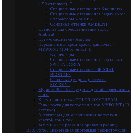
волос
(150 оттенков)
Крем-окислитель / COLOR OXYCREAM
Специальные оттенки для блондинок
Гель-краска для волос тон в тон MYPOINT (33
Специальные оттенки для седых волос
оттенка)
Корректоры AMBIENT
Активаторы для окрашивания волос гель-
Основные оттенки AMBIENT
краской тон в тон
Средства для обесцвечивания волос /
MYPOINT / Краска для бровей и ресниц
Ambient
BTX Forte / Трехэтапная программа реконструкции
Крем-окислитель / Ambient
волос
Перманентная крем-краска для волос /
Ambient Form / Долговременная укладка волос
MYPOINT (104 оттенка)
Ambient Expert Pro / Процедуры ухода за волосами
Корректоры
AMBIENT Moisture / Для ухода за сухими и ломкими
Специальные оттенки для седых волос -
волосами
SPECIAL GREY
Ambient Volume / Для тонких волос
Специальные оттенки - SPECIAL
AMBIENT LONG / Ухода за длинными волосами
BLONDES
AMBIENT Revival / Для восстановления
Основные (модные) оттенки
поврежденных волос
MYPOINT
AMBIENT Anti Yellow / Для нейтрализации желтых
Mypoint Bleach / Средства для обесцвечивания
оттенков на светлых волосах
волос
AMBIENT Express / Для экспресс-ухода и
Крем-окислитель / COLOR OXYCREAM
восстановления волос
Гель-краска для волос тон в тон MYPOINT (33
AMBIENT Colorfix / Для окрашенных волос
оттенка)
AMBIENT SERVICE / Технический ассортимент для
Активаторы для окрашивания волос гель-
работы в салоне
краской тон в тон
MYBLOND / Средства ухода для светлых волос
MYPOINT / Краска для бровей и ресниц
MYCARE REPAIR / Для поврежденных волос
BTX Forte / Трехэтапная программа реконструкции
MYCARE MOISTURE / Для сухих и вьющихся волос