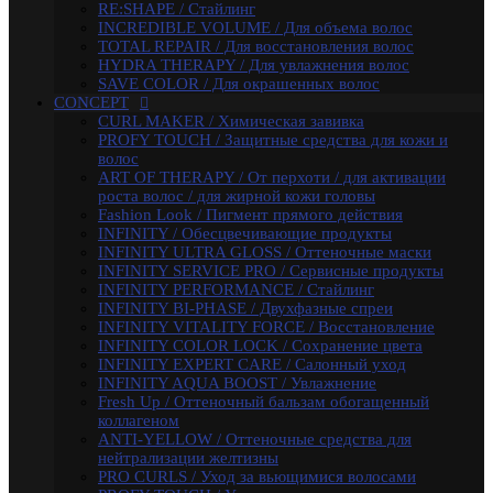
INFINITY SERVICE PRO / Сервисные продукты
RE:SHAPE / Стайлинг
INFINITY PERFORMANCE / Стайлинг
INCREDIBLE VOLUME / Для объема волос
INFINITY BI-PHASE / Двухфазные спреи
TOTAL REPAIR / Для восстановления волос
INFINITY VITALITY FORCE / Восстановление
HYDRA THERAPY / Для увлажнения волос
INFINITY COLOR LOCK / Сохранение цвета
SAVE COLOR / Для окрашенных волос
INFINITY EXPERT CARE / Салонный уход
CONCEPT
INFINITY AQUA BOOST / Увлажнение
CURL MAKER / Химическая завивка
Fresh Up / Оттеночный бальзам обогащенный
PROFY TOUCH / Защитные средства для кожи и
коллагеном
волос
ANTI-YELLOW / Оттеночные средства для
ART OF THERAPY / От перхоти / для активации
нейтрализации желтизны
роста волос / для жирной кожи головы
PRO CURLS / Уход за вьющимися волосами
Fashion Look / Пигмент прямого действия
PROFY TOUCH / Уход за волосами
INFINITY / Обесцвечивающие продукты
GLOSS EXPERT / Средства для блеска волос
INFINITY ULTRA GLOSS / Оттеночные маски
BLOND TOUCH / Средства для осветления волос
INFINITY SERVICE PRO / Сервисные продукты
ART TOUCH / Стайлинг
INFINITY PERFORMANCE / Стайлинг
Concept Men / Для мужчин
INFINITY BI-PHASE / Двухфазные спреи
Salon Total Volume / Уход для придания объема
INFINITY VITALITY FORCE / Восстановление
волосам
INFINITY COLOR LOCK / Сохранение цвета
Salon Total Soft Care / Деликатный уход для
INFINITY EXPERT CARE / Салонный уход
поврежденных волос
INFINITY AQUA BOOST / Увлажнение
Salon Total Repair / Питание и восстановление волос
Fresh Up / Оттеночный бальзам обогащенный
Salon Total Hydro / Увлажняющие средства для волос
коллагеном
Salon Total Colorsaver / Уход за окрашенными
ANTI-YELLOW / Оттеночные средства для
волосами
нейтрализации желтизны
Salon Total Basic / Уход для всех типов волос
PRO CURLS / Уход за вьющимися волосами
PEPTIDE FORCE / Пептидное восстановление