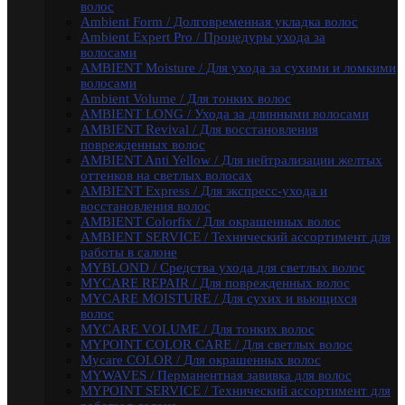
волос
MYCARE VOLUME / Для тонких волос
Ambient Form / Долговременная укладка волос
MYPOINT COLOR CARE / Для светлых волос
Ambient Expert Pro / Процедуры ухода за
Mycare COLOR / Для окрашенных волос
волосами
MYWAVES / Перманентная завивка для волос
AMBIENT Moisture / Для ухода за сухими и ломкими
MYPOINT SERVICE / Технический ассортимент для
волосами
работы в салоне
Ambient Volume / Для тонких волос
MYTREAT / Трихологическая серия
AMBIENT LONG / Ухода за длинными волосами
MAN.CODE / Мужская серия
AMBIENT Revival / Для восстановления
STYLE.UP / Средства для стайлинга
поврежденных волос
АКСЕССУАРЫ
AMBIENT Anti Yellow / Для нейтрализации желтых
EPICA
оттенков на светлых волосах
ADAPTO POWER / восстановления и укрепления
AMBIENT Express / Для экспресс-ухода и
волос
восстановления волос
LAMINATION SYSTEM
AMBIENT Colorfix / Для окрашенных волос
Окрашивание и осветление
AMBIENT SERVICE / Технический ассортимент для
КРЕМ-КРАСКА COLORSHADE
работы в салоне
Осветление
MYBLOND / Средства ухода для светлых волос
Окисляющая эмульсия
MYCARE REPAIR / Для поврежденных волос
Гель-краска Colordream
MYCARE MOISTURE / Для сухих и вьющихся
Оттеночные муссы
волос
SHAPE WAVE / Химическая завивка
MYCARE VOLUME / Для тонких волос
НАБОРЫ EPICA
MYPOINT COLOR CARE / Для светлых волос
Уход за кожей рук / Крем-мыло, Крем для рук
Mycare COLOR / Для окрашенных волос
Styling
MYWAVES / Перманентная завивка для волос
TOTAL CARE / Уход и защита
MYPOINT SERVICE / Технический ассортимент для
SPECIAL / Особенный уход