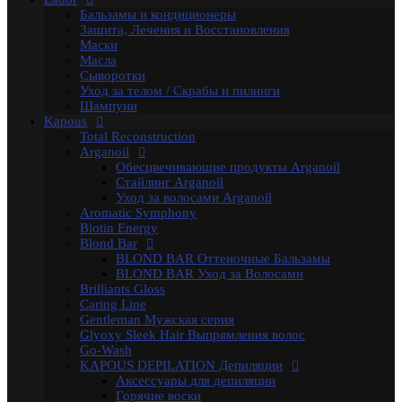
Гелевый воск в гранулах
Бальзамы и кондиционеры
Гелевый воски в картриджах
Защита, Лечения и Восстановления
Жирорастворимый Воск в Банке
Маски
Жирорастворимый воск в картриджах
Масла
Сахарная паста Kapous Professional
Сыворотки
Уход до и после депиляции
Уход за телом / Скрабы и пилинги
Kapous Аксессуары и инструменты
Шампуни
Одноразовая продукция Kapous
Kapous
Брашинги, Расчески, Щетки
Total Reconstruction
Для окрашивания и завивки
Arganoil
Зажимы
Обесцвечивающие продукты Arganoil
Ножницы
Стайлинг Arganoil
Перчатки
Уход за волосами Arganoil
Пластмассовые насос-дозаторы
Aromatic Symphony
Сумки, саквояжи
Biotin Energy
Одежда, Фартуки, пеньюары
Blond Bar
Фены
BLOND BAR Оттеночные Бальзамы
Life Color Оттеночные средства
BLOND BAR Уход за Волосами
Luxe Care
Brilliants Gloss
Macadamia Oil
Caring Line
Magic Keratin
Gentleman Мужская серия
Magic Keratin Стайлинг
Glyoxy Sleek Hair Выпрямления волос
Средства для долговременной завивки
Go-Wash
Уход за волосами
KAPOUS DEPILATION Депиляции
Milk Line
Аксессуары для депиляции
Oliva and Avocado
Горячие воски