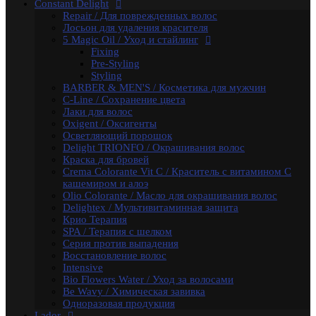
Constant Delight
Бальзамы и кондиционеры
Repair / Для поврежденных волос
Защита, Лечения и Восстановления
Лосьон для удаления красителя
Маски
5 Magic Oil / Уход и стайлинг
Масла
Fixing
Сыворотки
Pre-Styling
Уход за телом / Скрабы и пилинги
Styling
Шампуни
BARBER & MEN'S / Косметика для мужчин
Kapous
C-Line / Сохранение цвета
Total Reconstruction
Лаки для волос
Arganoil
Oxigent / Оксигенты
Обесцвечивающие продукты Arganoil
Осветляющий порошок
Стайлинг Arganoil
Delight TRIONFO / Окрашивания волос
Уход за волосами Arganoil
Краска для бровей
Aromatic Symphony
Crema Colorante Vit C / Краситель с витамином С
Biotin Energy
кашемиром и алоэ
Blond Bar
Olio Colorante / Масло для окрашивания волос
BLOND BAR Оттеночные Бальзамы
Delightex / Мультивитаминная защита
BLOND BAR Уход за Волосами
Крио Терапия
Brilliants Gloss
SPA / Терапия с шелком
Caring Line
Серия против выпадения
Gentleman Мужская серия
Восстановление волос
Glyoxy Sleek Hair Выпрямления волос
Intensive
Go-Wash
Bio Flowers Water / Уход за волосами
KAPOUS DEPILATION Депиляции
Be Wavy / Химическая завивка
Аксессуары для депиляции
Одноразовая продукция
Горячие воски
Lador