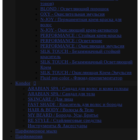
Constant Delight
тонов)
Repair / Для поврежденных волос
BLOND / Осветляющий порошок
Лосьон для удаления красителя
OXY - Окислительная эмульсия
5 Magic Oil / Уход и стайлинг
N-JOY / Перманентная крем-краска для
Fixing
волос
Pre-Styling
N-JOY - Окисляющий крем-активатор
Styling
PERFORMANCE / Стойкая крем-краска
BARBER & MEN'S / Косметика для мужчин
PERFORMANCE / Осветление
C-Line / Сохранение цвета
PERFORMANCE / Окисляющая эмульсия
Лаки для волос
SILK TOUCH - Безаммиачный стойкий
Oxigent / Оксигенты
краситель
Осветляющий порошок
SILK TOUCH - Безаммиачный Осветляющий
Delight TRIONFO / Окрашивания волос
Крем
Краска для бровей
SILK TOUCH / Окисляющая Крем-Эмульсия
Crema Colorante Vit C / Краситель с витамином С
Fluid pre-color - Флюид-препигментатор
кашемиром и алоэ
Kondor
Olio Colorante / Масло для окрашивания волос
ARABIAN SPA / Сандал для волос и кожи голоаы
Delightex / Мультивитаминная защита
ARABIAN SPA / Сандал для тела
Крио Терапия
SKINCARE / Для лица
SPA / Терапия с шелком
FAST SHADE / Краситель для волос и бороды
Серия против выпадения
HAIR & BODY / Волосы & Тело
Восстановление волос
MY BEARD / Борода, Усы, Бритье
Intensive
RE STYLE / Стайлинговые средства
Bio Flowers Water / Уход за волосами
Инструменты & Аксессуары
Be Wavy / Химическая завивка
Парфюмерное мыло
Одноразовая продукция
Парфюмерия
Lador