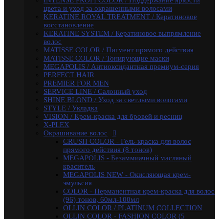
INTENSE PROFI COLOR / Поддержание яркости
OLLIN COLOR / PLATINUM COLLECTION
цвета и уход за окрашенными волосами
OLLIN COLOR - FASHION COLOR (5 тонов)
KERATINE ROYAL TREATMENT / Кератиновое
BLOND / Осветляющий порошок
восстановление
OXY - Окислительная эмульсия
KERATINE SYSTEM / Кератиновое выпрямление
N-JOY / Перманентная крем-краска для волос
волос
N-JOY - Окисляющий крем-активатор
MATISSE COLOR / Пигмент прямого действия
PERFORMANCE / Стойкая крем-краска
MATISSE COLOR / Тонирующие маски
PERFORMANCE / Осветление
MEGAPOLIS / Антиоксидантная премиум-серия
PERFORMANCE / Окисляющая эмульсия
PERFECT HAIR
SILK TOUCH - Безаммиачный стойкий
PREMIER FOR MEN
краситель
SERVICE LINE / Салонный уход
SILK TOUCH - Безаммиачный Осветляющий
SHINE BLOND / Уход за светлыми волосами
Крем
STYLE / Укладка
SILK TOUCH / Окисляющая Крем-Эмульсия
VISION / Крем-краска для бровей и ресниц
Fluid pre-color - Флюид-препигментатор
X-PLEX
Kondor
Окрашивание волос
ARABIAN SPA / Сандал для волос и кожи голоаы
CRUSH COLOR - Гель-краска для волос
ARABIAN SPA / Сандал для тела
прямого действия (8 тонов)
SKINCARE / Для лица
MEGAPOLIS - Безаммиачный масляный
FAST SHADE / Краситель для волос и бороды
краситель
HAIR & BODY / Волосы & Тело
MEGAPOLIS NEW - Окисляющая крем-
MY BEARD / Борода, Усы, Бритье
эмульсия
RE STYLE / Стайлинговые средства
COLOR - Перманентная крем-краска для волос
Инструменты & Аксессуары
(96) тонов, 60мл-100мл
Парфюмерное мыло
OLLIN COLOR / PLATINUM COLLECTION
Парфюмерия
OLLIN COLOR - FASHION COLOR (5