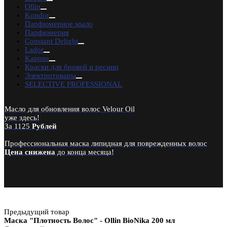
RuNail Professional
Ollin
PROFCOSMO
Kondor
Ekel
Парфюмерное мыло
Lebelage
Парфюмерия
Constant Delight
Constant Delight
Schwarzkopf Professional
Lador
Domix Green Professional
Kapous
RefectoCil
Краски для бровей и ресниц
Godefroy Eyebrow
Электротовары
Henna Expert
SELECTIVE PROFESSIONAL
Lador
TIGI
CHI
Масло для обновления волос Velour Oil
Bouticle
уже здесь!
Tefia
За 1125
Рублей
SELECTIVE
Kebren
Профессиональная маска липидная для поврежденных волос
Karseell
Цена снижена
до конца месяца!
Concept
EPICA
Предыдущий товар
Маска "Плотность Волос" - Ollin BioNika 200 мл