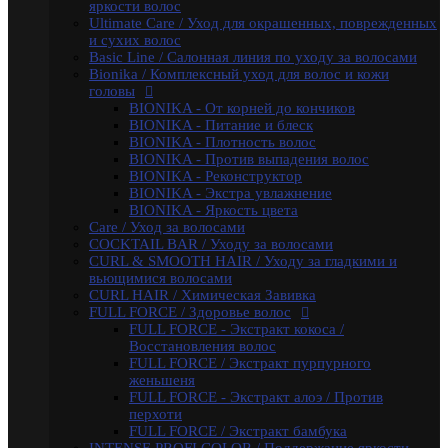
яркости волос
FULL FORCE / Экстракт бамбука
Ultimate Care / Уход для окрашенных, поврежденных
INTENSE PROFI COLOR / Поддержание яркости
и сухих волос
цвета и уход за окрашенными волосами
Basic Line / Салонная линия по уходу за волосами
KERATINE ROYAL TREATMENT / Кератиновое
Bionika / Комплексный уход для волос и кожи
восстановление
головы
KERATINE SYSTEM / Кератиновое выпрямление
BIONIKA - От корней до кончиков
волос
BIONIKA - Питание и блеск
MATISSE COLOR / Пигмент прямого действия
BIONIKA - Плотность волос
MATISSE COLOR / Тонирующие маски
BIONIKA - Против выпадения волос
MEGAPOLIS / Антиоксидантная премиум-серия
BIONIKA - Реконструктор
PERFECT HAIR
BIONIKA - Экстра увлажнение
PREMIER FOR MEN
BIONIKA - Яркость цвета
SERVICE LINE / Салонный уход
Care / Уход за волосами
SHINE BLOND / Уход за светлыми волосами
COCKTAIL BAR / Уходу за волосами
STYLE / Укладка
CURL & SMOOTH HAIR / Уходу за гладкими и
VISION / Крем-краска для бровей и ресниц
вьющимися волосами
X-PLEX
CURL HAIR / Химическая Завивка
Окрашивание волос
FULL FORCE / Здоровье волос
CRUSH COLOR - Гель-краска для волос
FULL FORCE - Экстракт кокоса /
прямого действия (8 тонов)
Восстановления волос
MEGAPOLIS - Безаммиачный масляный
FULL FORCE / Экстракт пурпурного
краситель
женьшеня
MEGAPOLIS NEW - Окисляющая крем-
FULL FORCE - Экстракт алоэ / Против
эмульсия
перхоти
COLOR - Перманентная крем-краска для волос
FULL FORCE / Экстракт бамбука
(96) тонов, 60мл-100мл