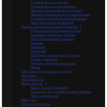
Profilactic
Гелевый воск в гранулах
Smooth and Curly
Гелевый воски в картриджах
Treatment Лечебная
Жирорастворимый Воск в Банке
Ylang Ylang
Жирорастворимый воск в картриджах
Окрашивание Kapous
Сахарная паста Kapous Professional
Кремообразная проявляющая эмульсия
Уход до и после депиляции
Обесцвечивающие и специальные продукты
Kapous Аксессуары и инструменты
Окислительная Эмульсия "ActiOx"
Одноразовая продукция Kapous
Окрашивание Hyaluronic Acid
Брашинги, Расчески, Щетки
Окрашивание Studio
Для окрашивания и завивки
Окрашивание бровей и ресниц
Зажимы
Прямые пигменты Rainbow
Ножницы
Стайлинг Kapous
Перчатки
Уход за волосами HYALURONIC ACID
Пластмассовые насос-дозаторы
Уход за волосами PROFESSIONAL
Сумки, саквояжи
Средства для химической завивки волос
Одежда, Фартуки, пеньюары
Краски для бровей и ресниц
Фены
Электротовары
Life Color Оттеночные средства
Восконагреватели для депиляции
Luxe Care
SELECTIVE PROFESSIONAL
Macadamia Oil
Теги
Magic Keratin
marfa
memo
Бальзам
Бустер
Воск
Гель для
Magic Keratin Стайлинг
бритья
Для бороды
Для мужчин
Дозатор
Краски для
Средства для долговременной завивки
волос
Крем после бритья
Лак для волос
Лак-
Уход за волосами
спрей
Лосьон
Маска
Масло для волос
Мужская
Milk Line
Косметика
Обесцвечивающий порошок
Окислительная
Oliva and Avocado
Эмульсия
Паста для волос
Пудра
Тонирующая