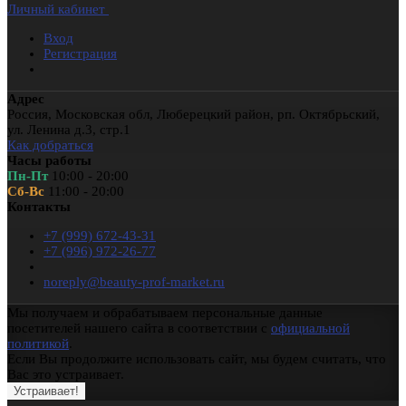
Личный кабинет
Вход
Регистрация
Адрес
Россия
,
Московская обл
,
Люберецкий район
,
рп. Октябрьский
,
ул. Ленина д.3, стр.1
Как добраться
Часы работы
Пн-Пт
10:00 - 20:00
Сб-Вс
11:00 - 20:00
Контакты
+7 (999) 672-43-31
+7 (996) 972-26-77
noreply@beauty-prof-market.ru
Мы получаем и обрабатываем персональные данные
посетителей нашего сайта в соответствии с
официальной
политикой
.
Если Вы продолжите использовать сайт, мы будем считать, что
Вас это устраивает.
Устраивает!