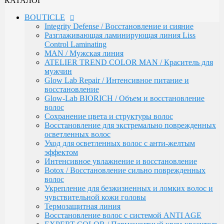
КАТАЛОГ
Сохранение цвета и структуры волос
Восстановление для экстремально поврежденных
BOUTICLE
осветленных волос
Integrity Defense / Восстановление и сияние
Уход для осветленных волос с анти-желтым
Разглаживающая ламинирующая линия Liss
эффектом
Control Laminating
Интенсивное увлажнение и восстановление
MAN / Мужская линия
Botox / Восстановление сильно поврежденных
ATELIER TREND COLOR MAN / Краситель для
волос
мужчин
Укрепление для безжизненных и ломких волос и
Glow Lab Repair / Интенсивное питание и
чувствительной кожи головы
восстановление
Термозащитная линия
Glow-Lab BIORICH / Объем и восстановление
Воcстановление волос с системой ANTI AGE
волос
EXPERT COLOR / Перманентный крем-краситель
Сохранение цвета и структуры волос
для волос (108 оттенков)
Восстановление для экстремально поврежденных
Окисляющая эмульсия / Developer
осветленных волос
Atelier Color Integrative / Полуперманентный
Уход для осветленных волос с анти-желтым
краситель для тонирования волос (41 оттенок)
эффектом
Bleacher Powder / Обесцвечивающие средства для
Интенсивное увлажнение и восстановление
волос
Botox / Восстановление сильно поврежденных
Artistic Style / Средства для стайлинга
волос
Аксессуары
Укрепление для безжизненных и ломких волос и
Karseell
чувствительной кожи головы
MACA / Уход за волосами
Термозащитная линия
ARGAN
Воcстановление волос с системой ANTI AGE
Стайлинг