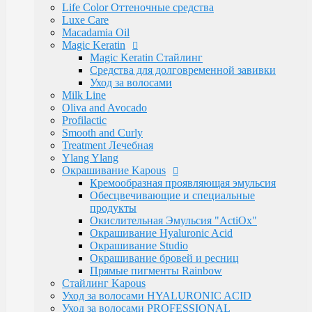
Электротовары
Life Color Оттеночные средства
Восконагреватели для депиляции
Luxe Care
SELECTIVE PROFESSIONAL
Macadamia Oil
Теги
Magic Keratin
marfa
memo
Бальзам
Бустер
Воск
Гель для
Magic Keratin Стайлинг
бритья
Для бороды
Для мужчин
Дозатор
Краски для
Средства для долговременной завивки
волос
Крем после бритья
Лак для волос
Лак-
Уход за волосами
спрей
Лосьон
Маска
Масло для волос
Мужская
Milk Line
Косметика
Обесцвечивающий порошок
Окислительная
Oliva and Avocado
Эмульсия
Паста для волос
Пудра
Тонирующая
Profilactic
маска
Укладка волос
Флюид
Щетка
для роста
Smooth and Curly
волос
духи
духимарфа
защита волос
кондиционер для
Treatment Лечебная
волос
концентрированныйпарфюм
краска для
Ylang Ylang
волос
маска для волос
мусс для
Окрашивание Kapous
волос
мыло
парфюм
парфюмерия
парфюмернаявода
п
Кремообразная проявляющая эмульсия
парфюмерия
сильная фиксация
спрей для волос
спрей
Обесцвечивающие и специальные
с морской
продукты
солью
сыворотка
термозащита
фейдинг
шампунь
экст
Окислительная Эмульсия "ActiOx"
фиксация
Окрашивание Hyaluronic Acid
Бренды
Окрашивание Studio
Kapous Professional
Окрашивание бровей и ресниц
Estel Professional
Прямые пигменты Rainbow
Matrix
Стайлинг Kapous
Ollin Professional
Уход за волосами HYALURONIC ACID
Londa Professional
Уход за волосами PROFESSIONAL