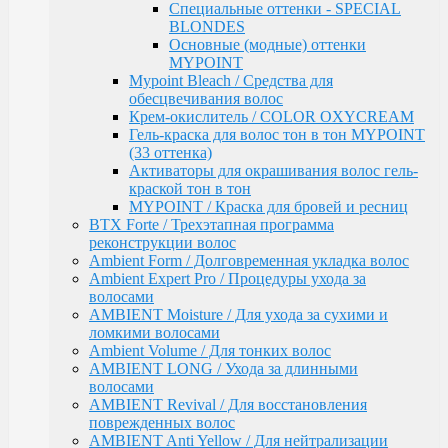
ломкими волосами
Специальные оттенки - SPECIAL
Ambient Volume / Для тонких волос
BLONDES
AMBIENT LONG / Ухода за длинными волосами
Основные (модные) оттенки
AMBIENT Revival / Для восстановления
MYPOINT
поврежденных волос
Mypoint Bleach / Средства для
AMBIENT Anti Yellow / Для нейтрализации
обесцвечивания волос
желтых оттенков на светлых волосах
Крем-окислитель / COLOR OXYCREAM
AMBIENT Express / Для экспресс-ухода и
Гель-краска для волос тон в тон MYPOINT
восстановления волос
(33 оттенка)
AMBIENT Colorfix / Для окрашенных волос
Активаторы для окрашивания волос гель-
AMBIENT SERVICE / Технический ассортимент
краской тон в тон
для работы в салоне
MYPOINT / Краска для бровей и ресниц
MYBLOND / Средства ухода для светлых волос
BTX Forte / Трехэтапная программа
MYCARE REPAIR / Для поврежденных волос
реконструкции волос
MYCARE MOISTURE / Для сухих и вьющихся
Ambient Form / Долговременная укладка волос
волос
Ambient Expert Pro / Процедуры ухода за
MYCARE VOLUME / Для тонких волос
волосами
MYPOINT COLOR CARE / Для светлых волос
AMBIENT Moisture / Для ухода за сухими и
Mycare COLOR / Для окрашенных волос
ломкими волосами
MYWAVES / Перманентная завивка для волос
Ambient Volume / Для тонких волос
MYPOINT SERVICE / Технический ассортимент
AMBIENT LONG / Ухода за длинными
для работы в салоне
волосами
MYTREAT / Трихологическая серия
AMBIENT Revival / Для восстановления
MAN.CODE / Мужская серия
поврежденных волос
STYLE.UP / Средства для стайлинга
AMBIENT Anti Yellow / Для нейтрализации