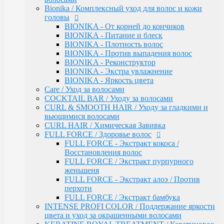
INTENSE PROFI COLOR / Поддержание яркости
Bionika / Комплексный уход для волос и кожи
цвета и уход за окрашенными волосами
головы
KERATINE ROYAL TREATMENT / Кератиновое
BIONIKA - От корней до кончиков
восстановление
BIONIKA - Питание и блеск
KERATINE SYSTEM / Кератиновое выпрямление
BIONIKA - Плотность волос
волос
BIONIKA - Против выпадения волос
MATISSE COLOR / Пигмент прямого действия
BIONIKA - Реконструктор
MATISSE COLOR / Тонирующие маски
BIONIKA - Экстра увлажнение
MEGAPOLIS / Антиоксидантная премиум-серия
BIONIKA - Яркость цвета
PERFECT HAIR
Care / Уход за волосами
PREMIER FOR MEN
COCKTAIL BAR / Уходу за волосами
SERVICE LINE / Салонный уход
CURL & SMOOTH HAIR / Уходу за гладкими и
SHINE BLOND / Уход за светлыми волосами
вьющимися волосами
STYLE / Укладка
CURL HAIR / Химическая Завивка
VISION / Крем-краска для бровей и ресниц
FULL FORCE / Здоровье волос
X-PLEX
FULL FORCE - Экстракт кокоса /
Окрашивание волос
Восстановления волос
CRUSH COLOR - Гель-краска для волос
FULL FORCE / Экстракт пурпурного
прямого действия (8 тонов)
женьшеня
MEGAPOLIS - Безаммиачный масляный
FULL FORCE - Экстракт алоэ / Против
краситель
перхоти
MEGAPOLIS NEW - Окисляющая крем-
FULL FORCE / Экстракт бамбука
эмульсия
INTENSE PROFI COLOR / Поддержание яркости
COLOR - Перманентная крем-краска для
цвета и уход за окрашенными волосами
волос (96) тонов, 60мл-100мл