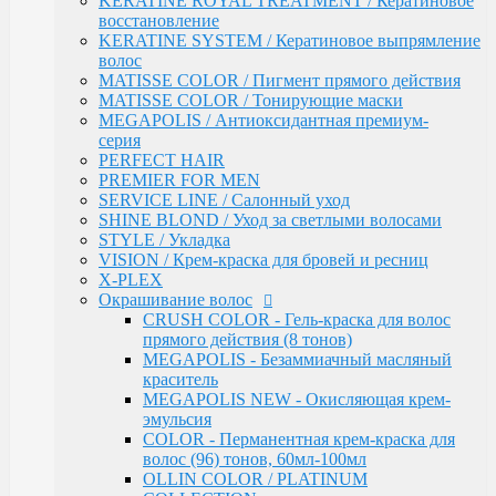
KERATINE ROYAL TREATMENT / Кератиновое
OLLIN COLOR / PLATINUM COLLECTION
восстановление
OLLIN COLOR - FASHION COLOR (5
KERATINE SYSTEM / Кератиновое выпрямление
тонов)
волос
BLOND / Осветляющий порошок
MATISSE COLOR / Пигмент прямого действия
OXY - Окислительная эмульсия
MATISSE COLOR / Тонирующие маски
N-JOY / Перманентная крем-краска для
MEGAPOLIS / Антиоксидантная премиум-
волос
серия
N-JOY - Окисляющий крем-активатор
PERFECT HAIR
PERFORMANCE / Стойкая крем-краска
PREMIER FOR MEN
PERFORMANCE / Осветление
SERVICE LINE / Салонный уход
PERFORMANCE / Окисляющая эмульсия
SHINE BLOND / Уход за светлыми волосами
SILK TOUCH - Безаммиачный стойкий
STYLE / Укладка
краситель
VISION / Крем-краска для бровей и ресниц
SILK TOUCH - Безаммиачный
X-PLEX
Осветляющий Крем
Окрашивание волос
SILK TOUCH / Окисляющая Крем-Эмульсия
CRUSH COLOR - Гель-краска для волос
Fluid pre-color - Флюид-препигментатор
прямого действия (8 тонов)
Kondor
MEGAPOLIS - Безаммиачный масляный
ARABIAN SPA / Сандал для волос и кожи голоаы
краситель
ARABIAN SPA / Сандал для тела
MEGAPOLIS NEW - Окисляющая крем-
SKINCARE / Для лица
эмульсия
FAST SHADE / Краситель для волос и бороды
COLOR - Перманентная крем-краска для
HAIR & BODY / Волосы & Тело
волос (96) тонов, 60мл-100мл
MY BEARD / Борода, Усы, Бритье
OLLIN COLOR / PLATINUM
RE STYLE / Стайлинговые средства