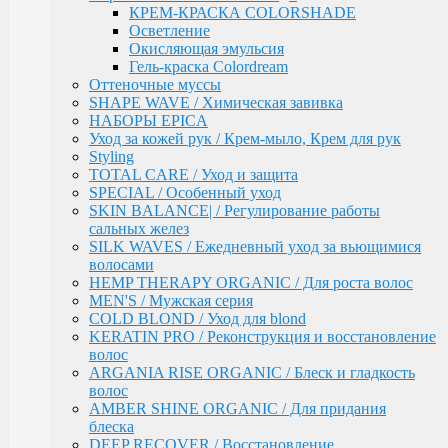
волос
КРЕМ-КРАСКА COLORSHADE
ARGANIA RISE ORGANIC / Блеск и гладкость
Осветление
волос
Окисляющая эмульсия
AMBER SHINE ORGANIC / Для придания блеска
Гель-краска Colordream
DEEP RECOVER / Восстановление поврежденных
Оттеночные муссы
волос
SHAPE WAVE / Химическая завивка
VOLUME BOOSTER / Для придания объема
НАБОРЫ EPICA
RICH COLOR / Для окрашенных волос
Уход за кожей рук / Крем-мыло, Крем для рук
COMPLEX PRO / Защита во время и после
Styling
окрашивания
TOTAL CARE / Уход и защита
COLLAGEN PRO / Глубокое увлажнение волос
SPECIAL / Особенный уход
INTENSE MOISTURE / Для увлажнения и
SKIN BALANCE| / Регулирование работы
питания сухих волос
сальных желез
DAILY HAIRCARE / Ежедневный уход
SILK WAVES / Ежедневный уход за вьющимися
Техническая серия
волосами
Аксессуары
HEMP THERAPY ORGANIC / Для роста волос
Ollin
MEN'S / Мужская серия
PINK DREAM / Линия тонирующих средств для
COLD BLOND / Уход для blond
светлых волос
KERATIN PRO / Реконструкция и восстановление
L&P SYSTEM / Липидная система глубокого
волос
восстановления волос
ARGANIA RISE ORGANIC / Блеск и гладкость
НАБОРЫ
волос
Anti-Yellow / Для нейтрализации жёлтых оттенков
AMBER SHINE ORGANIC / Для придания
Salon Beauty / Уход для увлажнения, питания и
блеска
яркости волос
DEEP RECOVER / Восстановление