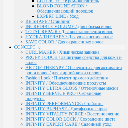
COLORTEC / Крем-окислитель
ART OF THERAPY / От перхоти / для активации
BLOND FOUNDATION /
роста волос / для жирной кожи головы
Обесцвечивающий порошок
Fashion Look / Пигмент прямого действия
EXPERT LINE / Уход
INFINITY / Обесцвечивающие продукты
RE:SHAPE / Стайлинг
INFINITY ULTRA GLOSS / Оттеночные маски
INCREDIBLE VOLUME / Для объема волос
INFINITY SERVICE PRO / Сервисные продукты
TOTAL REPAIR / Для восстановления волос
INFINITY PERFORMANCE / Стайлинг
HYDRA THERAPY / Для увлажнения волос
INFINITY BI-PHASE / Двухфазные спреи
SAVE COLOR / Для окрашенных волос
INFINITY VITALITY FORCE / Восстановление
CONCEPT
INFINITY COLOR LOCK / Сохранение цвета
CURL MAKER / Химическая завивка
INFINITY EXPERT CARE / Салонный уход
PROFY TOUCH / Защитные средства для кожи и
INFINITY AQUA BOOST / Увлажнение
волос
Fresh Up / Оттеночный бальзам обогащенный
ART OF THERAPY / От перхоти / для активации
коллагеном
роста волос / для жирной кожи головы
ANTI-YELLOW / Оттеночные средства для
Fashion Look / Пигмент прямого действия
нейтрализации желтизны
INFINITY / Обесцвечивающие продукты
PRO CURLS / Уход за вьющимися волосами
INFINITY ULTRA GLOSS / Оттеночные маски
PROFY TOUCH / Уход за волосами
INFINITY SERVICE PRO / Сервисные
GLOSS EXPERT / Средства для блеска волос
продукты
BLOND TOUCH / Средства для осветления волос
INFINITY PERFORMANCE / Стайлинг
ART TOUCH / Стайлинг
INFINITY BI-PHASE / Двухфазные спреи
Concept Men / Для мужчин
INFINITY VITALITY FORCE / Восстановление
Salon Total Volume / Уход для придания объема
INFINITY COLOR LOCK / Сохранение цвета
волосам
INFINITY EXPERT CARE / Салонный уход