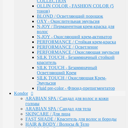
COLLECTION
Инструменты & Аксессуары
OLLIN COLOR - FASHION COLOR (5
Парфюмерное мыло
тонов)
Парфюмерия
BLOND / Осветляющий порошок
Constant Delight
OXY - Окислительная эмульсия
Repair / Для поврежденных волос
N-JOY / Перманентная крем-краска для
Лосьон для удаления красителя
волос
5 Magic Oil / Уход и стайлинг
N-JOY - Окисляющий крем-активатор
Fixing
PERFORMANCE / Стойкая крем-краска
Pre-Styling
PERFORMANCE / Осветление
Styling
PERFORMANCE / Окисляющая эмульсия
BARBER & MEN'S / Косметика для мужчин
SILK TOUCH - Безаммиачный стойкий
C-Line / Сохранение цвета
краситель
Лаки для волос
SILK TOUCH - Безаммиачный
Oxigent / Оксигенты
Осветляющий Крем
Осветляющий порошок
SILK TOUCH / Окисляющая Крем-
Delight TRIONFO / Окрашивания волос
Эмульсия
Краска для бровей
Fluid pre-color - Флюид-препигментатор
Crema Colorante Vit C / Краситель с витамином С
Kondor
кашемиром и алоэ
ARABIAN SPA / Сандал для волос и кожи
Olio Colorante / Масло для окрашивания волос
голоаы
Delightex / Мультивитаминная защита
ARABIAN SPA / Сандал для тела
Крио Терапия
SKINCARE / Для лица
SPA / Терапия с шелком
FAST SHADE / Краситель для волос и бороды
Серия против выпадения
HAIR & BODY / Волосы & Тело