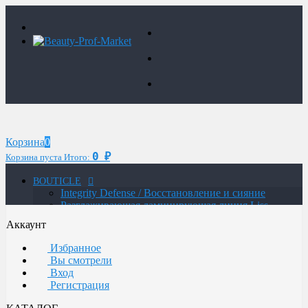
Корзина
0
0
Корзина пуста
Итого:
₽
BOUTICLE
Integrity Defense / Восстановление и сияние
Разглаживающая ламинирующая линия Liss
Control Laminating
Аккаунт
MAN / Мужская линия
ATELIER TREND COLOR MAN / Краситель для
Избранное
мужчин
Вы смотрели
Glow Lab Repair / Интенсивное питание и
Вход
восстановление
Регистрация
Glow-Lab BIORICH / Объем и восстановление
волос