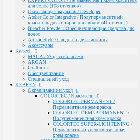
EXPERT COLOR / Перманентный крем-краситель
Обесцвечивание
для волос (108 оттенков)
Специальный уход
Окисляющая эмульсия / Developer
KEBREN
Atelier Color Integrative / Полуперманентный
Окрашивание и уход
краситель для тонирования волос (41 оттенок)
COLORTEC / Красители
Bleacher Powder / Обесцвечивающие средства для
COLORTEC PERMANENT /
волос
Перманентная крем-краска
Artistic Style / Средства для стайлинга
COLORTEC DEMI-PERMANENT /
Аксессуары
Полуперманентная крем-краска
Karseell
COLORTEC SUPER-LIGHTENING /
MACA / Уход за волосами
Перманентная суперосветляющая
ARGAN
крем-краска
Стайлинг
COLORTEC / Крем-окислитель
Обесцвечивание
BLOND FOUNDATION / Обесцвечивающий
Специальный уход
порошок
KEBREN
EXPERT LINE / Уход
Окрашивание и уход
RE:SHAPE / Стайлинг
COLORTEC / Красители
INCREDIBLE VOLUME / Для объема волос
COLORTEC PERMANENT /
TOTAL REPAIR / Для восстановления волос
Перманентная крем-краска
HYDRA THERAPY / Для увлажнения волос
COLORTEC DEMI-PERMANENT /
SAVE COLOR / Для окрашенных волос
Полуперманентная крем-краска
CONCEPT
COLORTEC SUPER-LIGHTENING /
CURL MAKER / Химическая завивка
Перманентная суперосветляющая
PROFY TOUCH / Защитные средства для кожи и
крем-краска
волос