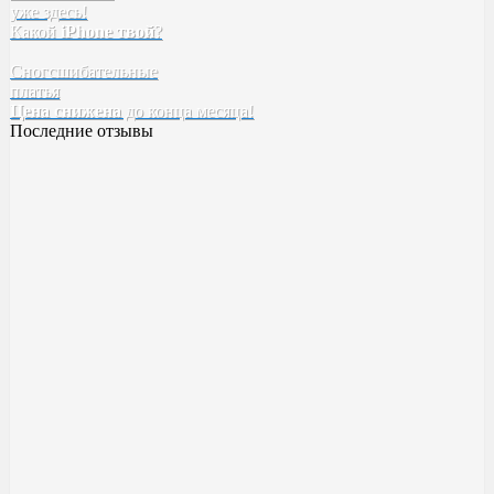
уже здесь!
Tefia
Какой
iPhone твой
SELECTIVE
?
Kebren
Сногсшибательные
Karseell
платья
Concept
Цена снижена
EPICA
до конца месяца!
Последние отзывы
Духи BYREDO Bal d’Afrique
Классный аромат ??
Качество высокое! Стойкость,шлейф все как надо ✅
Милена
23 ноября 2023 14:20
Духи Boadicea the Victorious Aurica
Хорошее качество
Возьму в следующий рас больше )
Катя
17 ноября 2023 00:55