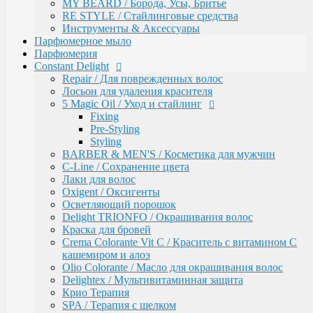
Восстановление волос
MY BEARD / Борода, Усы, Бритье
Intensive
RE STYLE / Стайлинговые средства
Bio Flowers Water / Уход за волосами
Инструменты & Аксессуары
Be Wavy / Химическая завивка
Парфюмерное мыло
Одноразовая продукция
Парфюмерия
Lador
Constant Delight
Бальзамы и кондиционеры
Repair / Для поврежденных волос
Защита, Лечения и Восстановления
Лосьон для удаления красителя
Маски
5 Magic Oil / Уход и стайлинг
Масла
Fixing
Сыворотки
Pre-Styling
Уход за телом / Скрабы и пилинги
Styling
Шампуни
BARBER & MEN'S / Косметика для мужчин
Kapous
C-Line / Сохранение цвета
Total Reconstruction
Лаки для волос
Arganoil
Oxigent / Оксигенты
Обесцвечивающие продукты Arganoil
Осветляющий порошок
Стайлинг Arganoil
Delight TRIONFO / Окрашивания волос
Уход за волосами Arganoil
Краска для бровей
Aromatic Symphony
Crema Colorante Vit C / Краситель с витамином С
Biotin Energy
кашемиром и алоэ
Blond Bar
Olio Colorante / Масло для окрашивания волос
BLOND BAR Оттеночные Бальзамы
Delightex / Мультивитаминная защита
BLOND BAR Уход за Волосами
Крио Терапия
Brilliants Gloss
SPA / Терапия с шелком