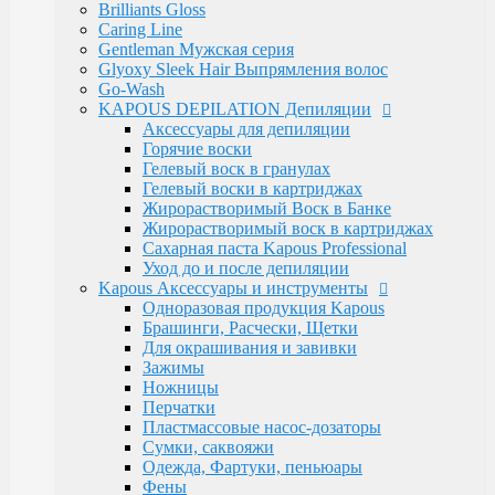
Luxe Care
Brilliants Gloss
Macadamia Oil
Caring Line
Magic Keratin
Gentleman Мужская серия
Magic Keratin Стайлинг
Glyoxy Sleek Hair Выпрямления волос
Средства для долговременной завивки
Go-Wash
Уход за волосами
KAPOUS DEPILATION Депиляции
Milk Line
Аксессуары для депиляции
Oliva and Avocado
Горячие воски
Profilactic
Гелевый воск в гранулах
Smooth and Curly
Гелевый воски в картриджах
Treatment Лечебная
Жирорастворимый Воск в Банке
Ylang Ylang
Жирорастворимый воск в картриджах
Окрашивание Kapous
Сахарная паста Kapous Professional
Кремообразная проявляющая эмульсия
Уход до и после депиляции
Обесцвечивающие и специальные продукты
Kapous Аксессуары и инструменты
Окислительная Эмульсия "ActiOx"
Одноразовая продукция Kapous
Окрашивание Hyaluronic Acid
Брашинги, Расчески, Щетки
Окрашивание Studio
Для окрашивания и завивки
Окрашивание бровей и ресниц
Зажимы
Прямые пигменты Rainbow
Ножницы
Стайлинг Kapous
Перчатки
Уход за волосами HYALURONIC ACID
Пластмассовые насос-дозаторы
Уход за волосами PROFESSIONAL
Сумки, саквояжи
Средства для химической завивки волос
Одежда, Фартуки, пеньюары
Краски для бровей и ресниц
Фены