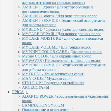
АКСЕССУАРЫ
желтых оттенков на светлых волосах
EPICA
AMBIENT Express / Для экспресс-ухода и
ADAPTO POWER / восстановления и укрепления
восстановления волос
волос
AMBIENT Colorfix / Для окрашенных волос
LAMINATION SYSTEM
AMBIENT SERVICE / Технический ассортимент
Окрашивание и осветление
для работы в салоне
КРЕМ-КРАСКА COLORSHADE
MYBLOND / Средства ухода для светлых волос
Осветление
MYCARE REPAIR / Для поврежденных волос
Окисляющая эмульсия
MYCARE MOISTURE / Для сухих и вьющихся
Гель-краска Colordream
волос
Оттеночные муссы
MYCARE VOLUME / Для тонких волос
SHAPE WAVE / Химическая завивка
MYPOINT COLOR CARE / Для светлых волос
НАБОРЫ EPICA
Mycare COLOR / Для окрашенных волос
Уход за кожей рук / Крем-мыло, Крем для рук
MYWAVES / Перманентная завивка для волос
Styling
MYPOINT SERVICE / Технический ассортимент
TOTAL CARE / Уход и защита
для работы в салоне
SPECIAL / Особенный уход
MYTREAT / Трихологическая серия
SKIN BALANCE| / Регулирование работы сальных
MAN.CODE / Мужская серия
желез
STYLE.UP / Средства для стайлинга
SILK WAVES / Ежедневный уход за вьющимися
АКСЕССУАРЫ
волосами
EPICA
HEMP THERAPY ORGANIC / Для роста волос
ADAPTO POWER / восстановления и укрепления
MEN'S / Мужская серия
волос
COLD BLOND / Уход для blond
LAMINATION SYSTEM
KERATIN PRO / Реконструкция и восстановление
Окрашивание и осветление