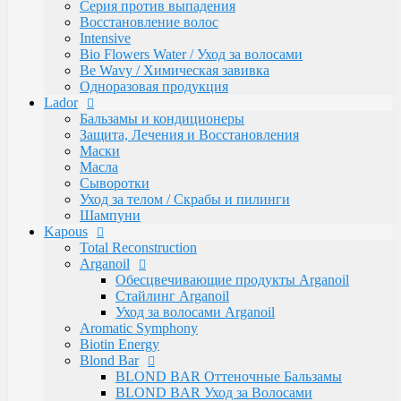
Caring Line
Серия против выпадения
Gentleman Мужская серия
Восстановление волос
Glyoxy Sleek Hair Выпрямления волос
Intensive
Go-Wash
Bio Flowers Water / Уход за волосами
KAPOUS DEPILATION Депиляции
Be Wavy / Химическая завивка
Аксессуары для депиляции
Одноразовая продукция
Горячие воски
Lador
Гелевый воск в гранулах
Бальзамы и кондиционеры
Гелевый воски в картриджах
Защита, Лечения и Восстановления
Жирорастворимый Воск в Банке
Маски
Жирорастворимый воск в картриджах
Масла
Сахарная паста Kapous Professional
Сыворотки
Уход до и после депиляции
Уход за телом / Скрабы и пилинги
Kapous Аксессуары и инструменты
Шампуни
Одноразовая продукция Kapous
Kapous
Брашинги, Расчески, Щетки
Total Reconstruction
Для окрашивания и завивки
Arganoil
Зажимы
Обесцвечивающие продукты Arganoil
Ножницы
Стайлинг Arganoil
Перчатки
Уход за волосами Arganoil
Пластмассовые насос-дозаторы
Aromatic Symphony
Сумки, саквояжи
Biotin Energy
Одежда, Фартуки, пеньюары
Blond Bar
Фены
BLOND BAR Оттеночные Бальзамы
Life Color Оттеночные средства
BLOND BAR Уход за Волосами