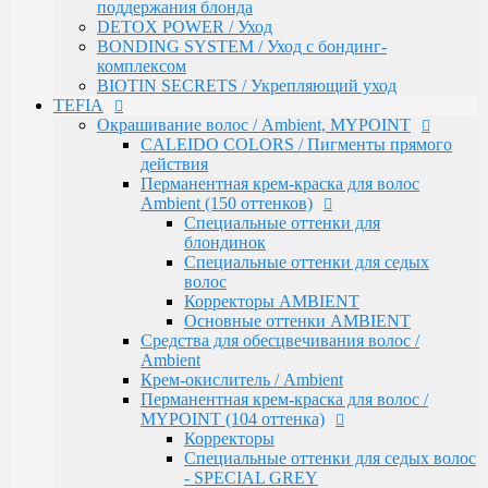
Средства для обесцвечивания волос /
поддержания блонда
Ambient
DETOX POWER / Уход
Крем-окислитель / Ambient
BONDING SYSTEM / Уход с бондинг-
Перманентная крем-краска для волос /
комплексом
MYPOINT (104 оттенка)
BIOTIN SECRETS / Укрепляющий уход
Корректоры
TEFIA
Специальные оттенки для седых волос
Окрашивание волос / Ambient, MYPOINT
- SPECIAL GREY
CALEIDO COLORS / Пигменты прямого
Специальные оттенки - SPECIAL
действия
BLONDES
Перманентная крем-краска для волос
Основные (модные) оттенки
Ambient (150 оттенков)
MYPOINT
Специальные оттенки для
Mypoint Bleach / Средства для
блондинок
обесцвечивания волос
Специальные оттенки для седых
Крем-окислитель / COLOR OXYCREAM
волос
Гель-краска для волос тон в тон MYPOINT
Корректоры AMBIENT
(33 оттенка)
Основные оттенки AMBIENT
Активаторы для окрашивания волос гель-
Средства для обесцвечивания волос /
краской тон в тон
Ambient
MYPOINT / Краска для бровей и ресниц
Крем-окислитель / Ambient
BTX Forte / Трехэтапная программа
Перманентная крем-краска для волос /
реконструкции волос
MYPOINT (104 оттенка)
Ambient Form / Долговременная укладка волос
Корректоры
Ambient Expert Pro / Процедуры ухода за волосами
Специальные оттенки для седых волос
AMBIENT Moisture / Для ухода за сухими и
- SPECIAL GREY