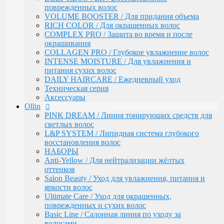
Ultimate Care / Уход для окрашенных,
поврежденных волос
поврежденных и сухих волос
VOLUME BOOSTER / Для придания объема
Basic Line / Салонная линия по уходу за волосами
RICH COLOR / Для окрашенных волос
Bionika / Комплексный уход для волос и кожи
COMPLEX PRO / Защита во время и после
головы
окрашивания
BIONIKA - От корней до кончиков
COLLAGEN PRO / Глубокое увлажнение волос
BIONIKA - Питание и блеск
INTENSE MOISTURE / Для увлажнения и
BIONIKA - Плотность волос
питания сухих волос
BIONIKA - Против выпадения волос
DAILY HAIRCARE / Ежедневный уход
BIONIKA - Реконструктор
Техническая серия
BIONIKA - Экстра увлажнение
Аксессуары
BIONIKA - Яркость цвета
Ollin
Care / Уход за волосами
PINK DREAM / Линия тонирующих средств для
COCKTAIL BAR / Уходу за волосами
светлых волос
CURL & SMOOTH HAIR / Уходу за гладкими и
L&P SYSTEM / Липидная система глубокого
вьющимися волосами
восстановления волос
CURL HAIR / Химическая Завивка
НАБОРЫ
FULL FORCE / Здоровье волос
Anti-Yellow / Для нейтрализации жёлтых
FULL FORCE - Экстракт кокоса /
оттенков
Восстановления волос
Salon Beauty / Уход для увлажнения, питания и
FULL FORCE / Экстракт пурпурного
яркости волос
женьшеня
Ultimate Care / Уход для окрашенных,
FULL FORCE - Экстракт алоэ / Против
поврежденных и сухих волос
перхоти
Basic Line / Салонная линия по уходу за
FULL FORCE / Экстракт бамбука
волосами