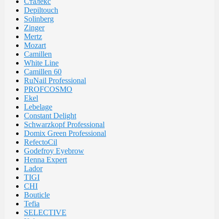
Сталекс
Depiltouch
Solinberg
Zinger
Mertz
Mozart
Camillen
White Line
Camillen 60
RuNail Professional
PROFCOSMO
Ekel
Lebelage
Constant Delight
Schwarzkopf Professional
Domix Green Professional
RefectoCil
Godefroy Eyebrow
Henna Expert
Lador
TIGI
CHI
Bouticle
Tefia
SELECTIVE