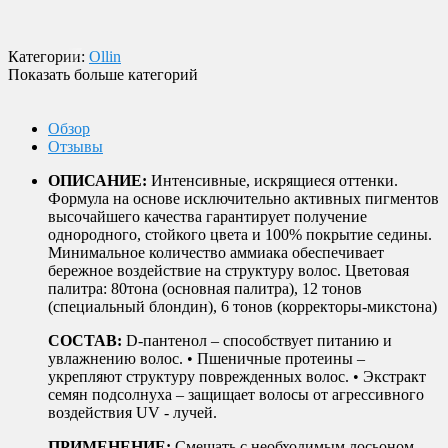
Будем рады видеть вас в нашем магазине по адресу г. Москва,
ул. Крымский Вал, д. 3, стр. 2.
Категории:
Ollin
Показать больше категорий
Обзор
Отзывы
ОПИСАНИЕ:
Интенсивные, искрящиеся оттенки.
Формула на основе исключительно активных пигментов
высочайшего качества гарантирует получение
однородного, стойкого цвета и 100% покрытие седины.
Минимальное количество аммиака обеспечивает
бережное воздействие на структуру волос. Цветовая
палитра: 80тона (основная палитра), 12 тонов
(специальный блондин), 6 тонов (корректоры-микстона)
СОСТАВ:
D-пантенол – способствует питанию и
увлажнению волос. • Пшеничные протеины –
укрепляют структуру поврежденных волос. • Экстракт
семян подсолнуха – защищает волосы от агрессивного
воздействия UV - лучей.
ПРИМЕНЕНИЕ:
Смешать с необходимым лосьоном-