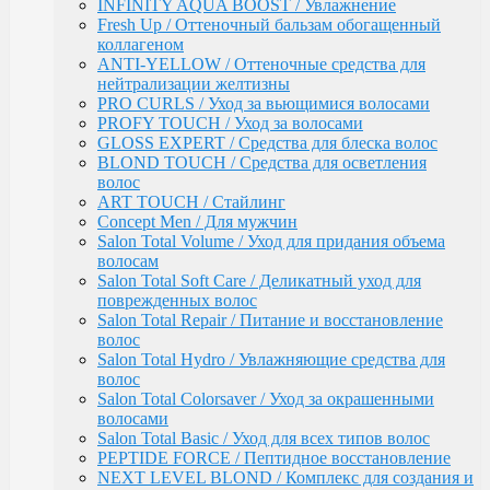
Salon Total Soft Care / Деликатный уход для
INFINITY AQUA BOOST / Увлажнение
поврежденных волос
Fresh Up / Оттеночный бальзам обогащенный
Salon Total Repair / Питание и восстановление
коллагеном
волос
ANTI-YELLOW / Оттеночные средства для
Salon Total Hydro / Увлажняющие средства для
нейтрализации желтизны
волос
PRO CURLS / Уход за вьющимися волосами
Salon Total Colorsaver / Уход за окрашенными
PROFY TOUCH / Уход за волосами
волосами
GLOSS EXPERT / Средства для блеска волос
Salon Total Basic / Уход для всех типов волос
BLOND TOUCH / Средства для осветления
PEPTIDE FORCE / Пептидное восстановление
волос
NEXT LEVEL BLOND / Комплекс для создания и
ART TOUCH / Стайлинг
поддержания блонда
Concept Men / Для мужчин
DETOX POWER / Уход
Salon Total Volume / Уход для придания объема
BONDING SYSTEM / Уход с бондинг-комплексом
волосам
BIOTIN SECRETS / Укрепляющий уход
Salon Total Soft Care / Деликатный уход для
TEFIA
поврежденных волос
Окрашивание волос / Ambient, MYPOINT
Salon Total Repair / Питание и восстановление
CALEIDO COLORS / Пигменты прямого
волос
действия
Salon Total Hydro / Увлажняющие средства для
Перманентная крем-краска для волос
волос
Ambient (150 оттенков)
Salon Total Colorsaver / Уход за окрашенными
Специальные оттенки для блондинок
волосами
Специальные оттенки для седых волос
Salon Total Basic / Уход для всех типов волос
Корректоры AMBIENT
PEPTIDE FORCE / Пептидное восстановление
Основные оттенки AMBIENT
NEXT LEVEL BLOND / Комплекс для создания и