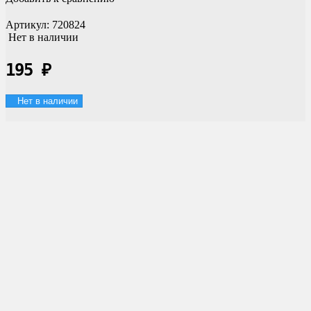
Артикул:
720824
Нет в наличии
195
₽
Нет в наличии
Доставка по России
Мы доставим ваш заказ курьером по городу или службой
экспресс-доставки по всей России.
Оплата онлайн
Оплатите заказ банковской картой, наличными в ближайшем
платежном терминале или наличными.
Гибкие скидки
Система накопительных скидок! Копите бонусные баллы и
делайте на них новые покупки!
Магазин в Москве