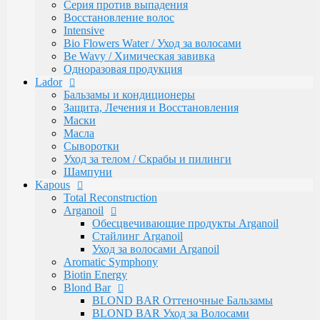
Caring Line
Серия против выпадения
Gentleman Мужская серия
Восстановление волос
Glyoxy Sleek Hair Выпрямления волос
Intensive
Go-Wash
Bio Flowers Water / Уход за волосами
KAPOUS DEPILATION Депиляции
Be Wavy / Химическая завивка
Аксессуары для депиляции
Одноразовая продукция
Горячие воски
Lador
Гелевый воск в гранулах
Бальзамы и кондиционеры
Гелевый воски в картриджах
Защита, Лечения и Восстановления
Жирорастворимый Воск в Банке
Маски
Жирорастворимый воск в картриджах
Масла
Сахарная паста Kapous Professional
Сыворотки
Уход до и после депиляции
Уход за телом / Скрабы и пилинги
Kapous Аксессуары и инструменты
Шампуни
Одноразовая продукция Kapous
Kapous
Брашинги, Расчески, Щетки
Total Reconstruction
Для окрашивания и завивки
Arganoil
Зажимы
Обесцвечивающие продукты Arganoil
Ножницы
Стайлинг Arganoil
Перчатки
Уход за волосами Arganoil
Пластмассовые насос-дозаторы
Aromatic Symphony
Сумки, саквояжи
Biotin Energy
Одежда, Фартуки, пеньюары
Blond Bar
Фены
BLOND BAR Оттеночные Бальзамы
Life Color Оттеночные средства
BLOND BAR Уход за Волосами