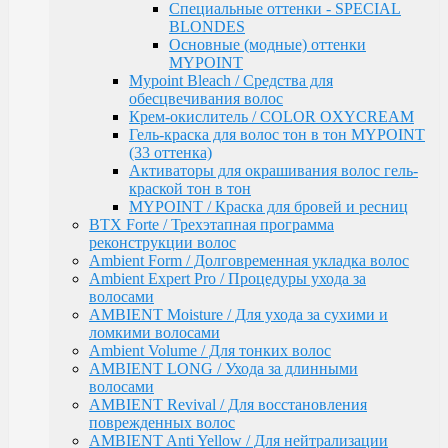
ломкими волосами
Специальные оттенки - SPECIAL
Ambient Volume / Для тонких волос
BLONDES
AMBIENT LONG / Ухода за длинными волосами
Основные (модные) оттенки
AMBIENT Revival / Для восстановления
MYPOINT
поврежденных волос
Mypoint Bleach / Средства для
AMBIENT Anti Yellow / Для нейтрализации
обесцвечивания волос
желтых оттенков на светлых волосах
Крем-окислитель / COLOR OXYCREAM
AMBIENT Express / Для экспресс-ухода и
Гель-краска для волос тон в тон MYPOINT
восстановления волос
(33 оттенка)
AMBIENT Colorfix / Для окрашенных волос
Активаторы для окрашивания волос гель-
AMBIENT SERVICE / Технический ассортимент
краской тон в тон
для работы в салоне
MYPOINT / Краска для бровей и ресниц
MYBLOND / Средства ухода для светлых волос
BTX Forte / Трехэтапная программа
MYCARE REPAIR / Для поврежденных волос
реконструкции волос
MYCARE MOISTURE / Для сухих и вьющихся
Ambient Form / Долговременная укладка волос
волос
Ambient Expert Pro / Процедуры ухода за
MYCARE VOLUME / Для тонких волос
волосами
MYPOINT COLOR CARE / Для светлых волос
AMBIENT Moisture / Для ухода за сухими и
Mycare COLOR / Для окрашенных волос
ломкими волосами
MYWAVES / Перманентная завивка для волос
Ambient Volume / Для тонких волос
MYPOINT SERVICE / Технический ассортимент
AMBIENT LONG / Ухода за длинными
для работы в салоне
волосами
MYTREAT / Трихологическая серия
AMBIENT Revival / Для восстановления
MAN.CODE / Мужская серия
поврежденных волос
STYLE.UP / Средства для стайлинга
AMBIENT Anti Yellow / Для нейтрализации