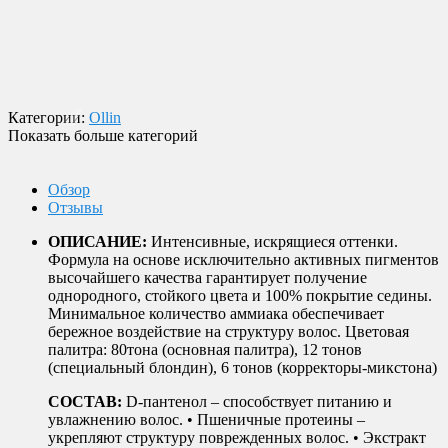
Гибкие скидки
Система накопительных скидок! Копите бонусные баллы и
делайте на них новые покупки!
Магазин в Москве
Будем рады видеть вас в нашем магазине по адресу г. Москва,
ул. Крымский Вал, д. 3, стр. 2.
Категории:
Ollin
Показать больше категорий
Обзор
Отзывы
ОПИСАНИЕ:
Интенсивные, искрящиеся оттенки.
Формула на основе исключительно активных пигментов
высочайшего качества гарантирует получение
однородного, стойкого цвета и 100% покрытие седины.
Минимальное количество аммиака обеспечивает
бережное воздействие на структуру волос. Цветовая
палитра: 80тона (основная палитра), 12 тонов
(специальный блондин), 6 тонов (корректоры-микстона)
СОСТАВ:
D-пантенол – способствует питанию и
увлажнению волос. • Пшеничные протеины –
укрепляют структуру поврежденных волос. • Экстракт