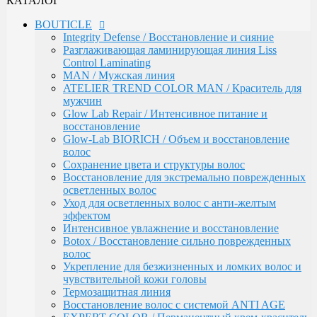
КАТАЛОГ
Сохранение цвета и структуры волос
Восстановление для экстремально поврежденных
BOUTICLE
осветленных волос
Integrity Defense / Восстановление и сияние
Уход для осветленных волос с анти-желтым
Разглаживающая ламинирующая линия Liss
эффектом
Control Laminating
Интенсивное увлажнение и восстановление
MAN / Мужская линия
Botox / Восстановление сильно поврежденных
ATELIER TREND COLOR MAN / Краситель для
волос
мужчин
Укрепление для безжизненных и ломких волос и
Glow Lab Repair / Интенсивное питание и
чувствительной кожи головы
восстановление
Термозащитная линия
Glow-Lab BIORICH / Объем и восстановление
Воcстановление волос с системой ANTI AGE
волос
EXPERT COLOR / Перманентный крем-краситель
Сохранение цвета и структуры волос
для волос (108 оттенков)
Восстановление для экстремально поврежденных
Окисляющая эмульсия / Developer
осветленных волос
Atelier Color Integrative / Полуперманентный
Уход для осветленных волос с анти-желтым
краситель для тонирования волос (41 оттенок)
эффектом
Bleacher Powder / Обесцвечивающие средства для
Интенсивное увлажнение и восстановление
волос
Botox / Восстановление сильно поврежденных
Artistic Style / Средства для стайлинга
волос
Аксессуары
Укрепление для безжизненных и ломких волос и
Karseell
чувствительной кожи головы
MACA / Уход за волосами
Термозащитная линия
ARGAN
Воcстановление волос с системой ANTI AGE
Стайлинг