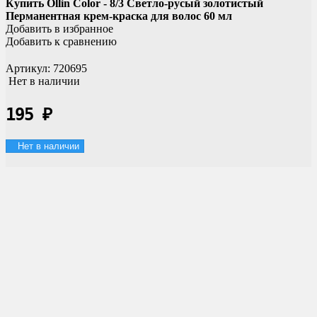
Купить Ollin Color - 8/3 Светло-русый золотистый
Перманентная крем-краска для волос 60 мл
Добавить в избранное
Добавить к сравнению
Артикул:
720695
Нет в наличии
195
₽
Нет в наличии
Доставка по России
Мы доставим ваш заказ курьером по городу или службой
экспресс-доставки по всей России.
Оплата онлайн
Оплатите заказ банковской картой, наличными в ближайшем
платежном терминале или наличными.