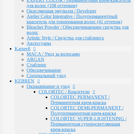
EXPERT COLOR / Перманентный крем-краситель
Обесцвечивание
для волос (108 оттенков)
Специальный уход
Окисляющая эмульсия / Developer
KEBREN
Atelier Color Integrative / Полуперманентный
Окрашивание и уход
краситель для тонирования волос (41 оттенок)
COLORTEC / Красители
Bleacher Powder / Обесцвечивающие средства для
COLORTEC PERMANENT /
волос
Перманентная крем-краска
Artistic Style / Средства для стайлинга
COLORTEC DEMI-PERMANENT /
Аксессуары
Полуперманентная крем-краска
Karseell
COLORTEC SUPER-LIGHTENING /
MACA / Уход за волосами
Перманентная суперосветляющая
ARGAN
крем-краска
Стайлинг
COLORTEC / Крем-окислитель
Обесцвечивание
BLOND FOUNDATION / Обесцвечивающий
Специальный уход
порошок
KEBREN
EXPERT LINE / Уход
Окрашивание и уход
RE:SHAPE / Стайлинг
COLORTEC / Красители
INCREDIBLE VOLUME / Для объема волос
COLORTEC PERMANENT /
TOTAL REPAIR / Для восстановления волос
Перманентная крем-краска
HYDRA THERAPY / Для увлажнения волос
COLORTEC DEMI-PERMANENT /
SAVE COLOR / Для окрашенных волос
Полуперманентная крем-краска
CONCEPT
COLORTEC SUPER-LIGHTENING /
CURL MAKER / Химическая завивка
Перманентная суперосветляющая
PROFY TOUCH / Защитные средства для кожи и
крем-краска
волос