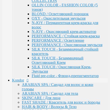
COLLECTION
Инструменты & Аксессуары
OLLIN COLOR - FASHION COLOR (5
Парфюмерное мыло
тонов)
Парфюмерия
BLOND / Осветляющий порошок
Constant Delight
OXY - Окислительная эмульсия
Repair / Для поврежденных волос
N-JOY / Перманентная крем-краска для
Лосьон для удаления красителя
волос
5 Magic Oil / Уход и стайлинг
N-JOY - Окисляющий крем-активатор
Fixing
PERFORMANCE / Стойкая крем-краска
Pre-Styling
PERFORMANCE / Осветление
Styling
PERFORMANCE / Окисляющая эмульсия
BARBER & MEN'S / Косметика для мужчин
SILK TOUCH - Безаммиачный стойкий
C-Line / Сохранение цвета
краситель
Лаки для волос
SILK TOUCH - Безаммиачный
Oxigent / Оксигенты
Осветляющий Крем
Осветляющий порошок
SILK TOUCH / Окисляющая Крем-
Delight TRIONFO / Окрашивания волос
Эмульсия
Краска для бровей
Fluid pre-color - Флюид-препигментатор
Crema Colorante Vit C / Краситель с витамином С
Kondor
кашемиром и алоэ
ARABIAN SPA / Сандал для волос и кожи
Olio Colorante / Масло для окрашивания волос
голоаы
Delightex / Мультивитаминная защита
ARABIAN SPA / Сандал для тела
Крио Терапия
SKINCARE / Для лица
SPA / Терапия с шелком
FAST SHADE / Краситель для волос и бороды
Серия против выпадения
HAIR & BODY / Волосы & Тело