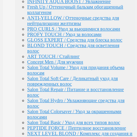
Salon Total Soft Care / Деликатный уход для
INFINITY AQUA BOOST / Увлажнение
поврежденных волос
Fresh Up / Оттеночный бальзам обогащенный
Salon Total Repair / Питание и восстановление
коллагеном
волос
ANTI-YELLOW / Оттеночные средства для
Salon Total Hydro / Увлажняющие средства для
нейтрализации желтизны
волос
PRO CURLS / Уход за вьющимися волосами
Salon Total Colorsaver / Уход за окрашенными
PROFY TOUCH / Уход за волосами
волосами
GLOSS EXPERT / Средства для блеска волос
Salon Total Basic / Уход для всех типов волос
BLOND TOUCH / Средства для осветления
PEPTIDE FORCE / Пептидное восстановление
волос
NEXT LEVEL BLOND / Комплекс для создания и
ART TOUCH / Стайлинг
поддержания блонда
Concept Men / Для мужчин
DETOX POWER / Уход
Salon Total Volume / Уход для придания объема
BONDING SYSTEM / Уход с бондинг-комплексом
волосам
BIOTIN SECRETS / Укрепляющий уход
Salon Total Soft Care / Деликатный уход для
TEFIA
поврежденных волос
Окрашивание волос / Ambient, MYPOINT
Salon Total Repair / Питание и восстановление
CALEIDO COLORS / Пигменты прямого
волос
действия
Salon Total Hydro / Увлажняющие средства для
Перманентная крем-краска для волос
волос
Ambient (150 оттенков)
Salon Total Colorsaver / Уход за окрашенными
Специальные оттенки для блондинок
волосами
Специальные оттенки для седых волос
Salon Total Basic / Уход для всех типов волос
Корректоры AMBIENT
PEPTIDE FORCE / Пептидное восстановление
Основные оттенки AMBIENT
NEXT LEVEL BLOND / Комплекс для создания и