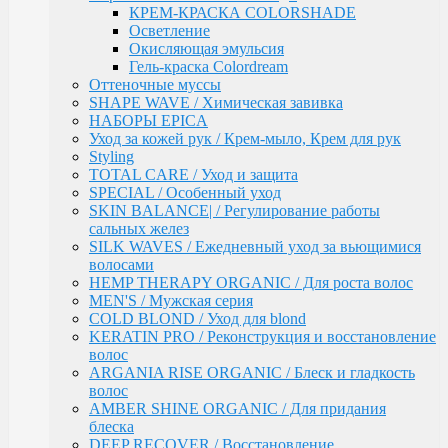
волос
КРЕМ-КРАСКА COLORSHADE
ARGANIA RISE ORGANIC / Блеск и гладкость
Осветление
волос
Окисляющая эмульсия
AMBER SHINE ORGANIC / Для придания блеска
Гель-краска Colordream
DEEP RECOVER / Восстановление поврежденных
Оттеночные муссы
волос
SHAPE WAVE / Химическая завивка
VOLUME BOOSTER / Для придания объема
НАБОРЫ EPICA
RICH COLOR / Для окрашенных волос
Уход за кожей рук / Крем-мыло, Крем для рук
COMPLEX PRO / Защита во время и после
Styling
окрашивания
TOTAL CARE / Уход и защита
COLLAGEN PRO / Глубокое увлажнение волос
SPECIAL / Особенный уход
INTENSE MOISTURE / Для увлажнения и
SKIN BALANCE| / Регулирование работы
питания сухих волос
сальных желез
DAILY HAIRCARE / Ежедневный уход
SILK WAVES / Ежедневный уход за вьющимися
Техническая серия
волосами
Аксессуары
HEMP THERAPY ORGANIC / Для роста волос
Ollin
MEN'S / Мужская серия
PINK DREAM / Линия тонирующих средств для
COLD BLOND / Уход для blond
светлых волос
KERATIN PRO / Реконструкция и восстановление
L&P SYSTEM / Липидная система глубокого
волос
восстановления волос
ARGANIA RISE ORGANIC / Блеск и гладкость
НАБОРЫ
волос
Anti-Yellow / Для нейтрализации жёлтых оттенков
AMBER SHINE ORGANIC / Для придания
Salon Beauty / Уход для увлажнения, питания и
блеска
яркости волос
DEEP RECOVER / Восстановление