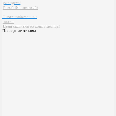
уже здесь!
Tefia
Какой
iPhone твой
SELECTIVE
?
Kebren
Сногсшибательные
Karseell
платья
Concept
Цена снижена
EPICA
до конца месяца!
Последние отзывы
Духи BYREDO Bal d’Afrique
Классный аромат ??
Качество высокое! Стойкость,шлейф все как надо ✅
Милена
23 ноября 2023 14:20
Духи Boadicea the Victorious Aurica
Хорошее качество
Возьму в следующий рас больше )
Катя
17 ноября 2023 00:55