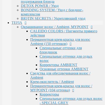
Средства для обесцвечивания волос /
поддержания блонда
Ambient
DETOX POWER / Уход
Крем-окислитель / Ambient
BONDING SYSTEM / Уход с бондинг-
Перманентная крем-краска для волос /
комплексом
MYPOINT (104 оттенка)
BIOTIN SECRETS / Укрепляющий уход
Корректоры
TEFIA
Специальные оттенки для седых волос
Окрашивание волос / Ambient, MYPOINT
- SPECIAL GREY
CALEIDO COLORS / Пигменты прямого
Специальные оттенки - SPECIAL
действия
BLONDES
Перманентная крем-краска для волос
Основные (модные) оттенки
Ambient (150 оттенков)
MYPOINT
Специальные оттенки для
Mypoint Bleach / Средства для
блондинок
обесцвечивания волос
Специальные оттенки для седых
Крем-окислитель / COLOR OXYCREAM
волос
Гель-краска для волос тон в тон MYPOINT
Корректоры AMBIENT
(33 оттенка)
Основные оттенки AMBIENT
Активаторы для окрашивания волос гель-
Средства для обесцвечивания волос /
краской тон в тон
Ambient
MYPOINT / Краска для бровей и ресниц
Крем-окислитель / Ambient
BTX Forte / Трехэтапная программа
Перманентная крем-краска для волос /
реконструкции волос
MYPOINT (104 оттенка)
Ambient Form / Долговременная укладка волос
Корректоры
Ambient Expert Pro / Процедуры ухода за волосами
Специальные оттенки для седых волос
AMBIENT Moisture / Для ухода за сухими и
- SPECIAL GREY