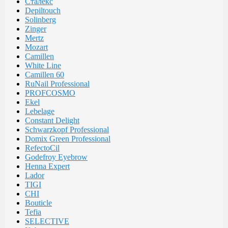
Сталекс
Depiltouch
Solinberg
Zinger
Mertz
Mozart
Camillen
White Line
Camillen 60
RuNail Professional
PROFCOSMO
Ekel
Lebelage
Constant Delight
Schwarzkopf Professional
Domix Green Professional
RefectoCil
Godefroy Eyebrow
Henna Expert
Lador
TIGI
CHI
Bouticle
Tefia
SELECTIVE