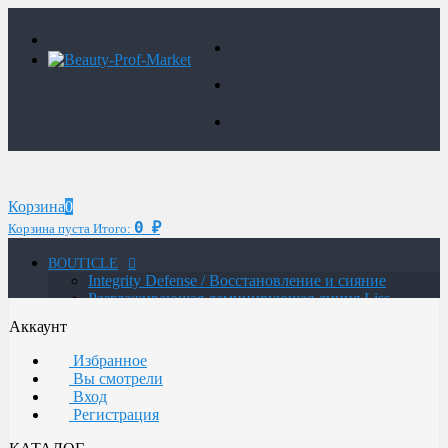
Корзина
0
0
₽
Корзина пуста
Итого:
BOUTICLE
Integrity Defense / Восстановление и сияние
Разглаживающая ламинирующая линия Liss
Control Laminating
Аккаунт
MAN / Мужская линия
ATELIER TREND COLOR MAN / Краситель для
Избранное
мужчин
Вы смотрели
Glow Lab Repair / Интенсивное питание и
Вход
восстановление
Регистрация
Glow-Lab BIORICH / Объем и восстановление
волос