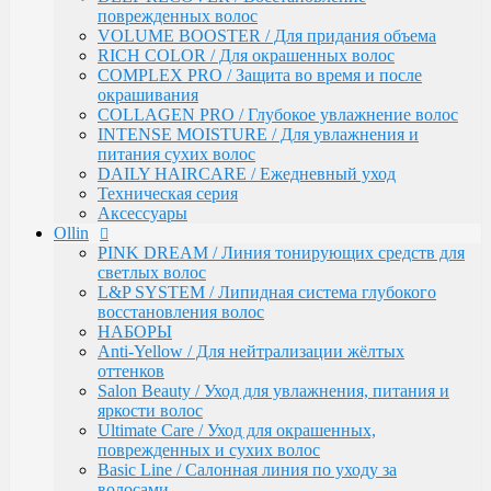
Ultimate Care / Уход для окрашенных,
поврежденных волос
поврежденных и сухих волос
VOLUME BOOSTER / Для придания объема
Basic Line / Салонная линия по уходу за волосами
RICH COLOR / Для окрашенных волос
Bionika / Комплексный уход для волос и кожи
COMPLEX PRO / Защита во время и после
головы
окрашивания
BIONIKA - От корней до кончиков
COLLAGEN PRO / Глубокое увлажнение волос
BIONIKA - Питание и блеск
INTENSE MOISTURE / Для увлажнения и
BIONIKA - Плотность волос
питания сухих волос
BIONIKA - Против выпадения волос
DAILY HAIRCARE / Ежедневный уход
BIONIKA - Реконструктор
Техническая серия
BIONIKA - Экстра увлажнение
Аксессуары
BIONIKA - Яркость цвета
Ollin
Care / Уход за волосами
PINK DREAM / Линия тонирующих средств для
COCKTAIL BAR / Уходу за волосами
светлых волос
CURL & SMOOTH HAIR / Уходу за гладкими и
L&P SYSTEM / Липидная система глубокого
вьющимися волосами
восстановления волос
CURL HAIR / Химическая Завивка
НАБОРЫ
FULL FORCE / Здоровье волос
Anti-Yellow / Для нейтрализации жёлтых
FULL FORCE - Экстракт кокоса /
оттенков
Восстановления волос
Salon Beauty / Уход для увлажнения, питания и
FULL FORCE / Экстракт пурпурного
яркости волос
женьшеня
Ultimate Care / Уход для окрашенных,
FULL FORCE - Экстракт алоэ / Против
поврежденных и сухих волос
перхоти
Basic Line / Салонная линия по уходу за
FULL FORCE / Экстракт бамбука
волосами