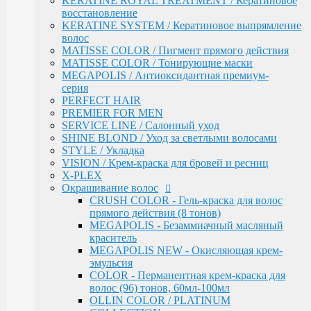
KERATINE ROYAL TREATMENT / Кератиновое
OLLIN COLOR / PLATINUM COLLECTION
восстановление
OLLIN COLOR - FASHION COLOR (5
KERATINE SYSTEM / Кератиновое выпрямление
тонов)
волос
BLOND / Осветляющий порошок
MATISSE COLOR / Пигмент прямого действия
OXY - Окислительная эмульсия
MATISSE COLOR / Тонирующие маски
N-JOY / Перманентная крем-краска для
MEGAPOLIS / Антиоксидантная премиум-
волос
серия
N-JOY - Окисляющий крем-активатор
PERFECT HAIR
PERFORMANCE / Стойкая крем-краска
PREMIER FOR MEN
PERFORMANCE / Осветление
SERVICE LINE / Салонный уход
PERFORMANCE / Окисляющая эмульсия
SHINE BLOND / Уход за светлыми волосами
SILK TOUCH - Безаммиачный стойкий
STYLE / Укладка
краситель
VISION / Крем-краска для бровей и ресниц
SILK TOUCH - Безаммиачный
X-PLEX
Осветляющий Крем
Окрашивание волос
SILK TOUCH / Окисляющая Крем-Эмульсия
CRUSH COLOR - Гель-краска для волос
Fluid pre-color - Флюид-препигментатор
прямого действия (8 тонов)
Kondor
MEGAPOLIS - Безаммиачный масляный
ARABIAN SPA / Сандал для волос и кожи голоаы
краситель
ARABIAN SPA / Сандал для тела
MEGAPOLIS NEW - Окисляющая крем-
SKINCARE / Для лица
эмульсия
FAST SHADE / Краситель для волос и бороды
COLOR - Перманентная крем-краска для
HAIR & BODY / Волосы & Тело
волос (96) тонов, 60мл-100мл
MY BEARD / Борода, Усы, Бритье
OLLIN COLOR / PLATINUM
RE STYLE / Стайлинговые средства