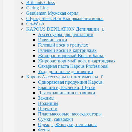
Luxe Care
Brilliants Gloss
Macadamia Oil
Caring Line
Magic Keratin
Gentleman Мужская серия
Magic Keratin Стайлинг
Glyoxy Sleek Hair Выпрямления волос
Средства для долговременной завивки
Go-Wash
Уход за волосами
KAPOUS DEPILATION Депиляции
Milk Line
Аксессуары для депиляции
Oliva and Avocado
Горячие воски
Profilactic
Гелевый воск в гранулах
Smooth and Curly
Гелевый воски в картриджах
Treatment Лечебная
Жирорастворимый Воск в Банке
Ylang Ylang
Жирорастворимый воск в картриджах
Окрашивание Kapous
Сахарная паста Kapous Professional
Кремообразная проявляющая эмульсия
Уход до и после депиляции
Обесцвечивающие и специальные продукты
Kapous Аксессуары и инструменты
Окислительная Эмульсия "ActiOx"
Одноразовая продукция Kapous
Окрашивание Hyaluronic Acid
Брашинги, Расчески, Щетки
Окрашивание Studio
Для окрашивания и завивки
Окрашивание бровей и ресниц
Зажимы
Прямые пигменты Rainbow
Ножницы
Стайлинг Kapous
Перчатки
Уход за волосами HYALURONIC ACID
Пластмассовые насос-дозаторы
Уход за волосами PROFESSIONAL
Сумки, саквояжи
Средства для химической завивки волос
Одежда, Фартуки, пеньюары
Краски для бровей и ресниц
Фены