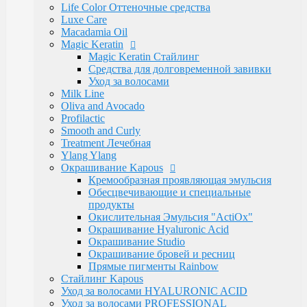
Электротовары
Life Color Оттеночные средства
Восконагреватели для депиляции
Luxe Care
SELECTIVE PROFESSIONAL
Macadamia Oil
Теги
Magic Keratin
marfa
memo
Бальзам
Бустер
Воск
Гель для
Magic Keratin Стайлинг
бритья
Для бороды
Для мужчин
Дозатор
Краски для
Средства для долговременной завивки
волос
Крем после бритья
Лак для волос
Лак-
Уход за волосами
спрей
Лосьон
Маска
Масло для волос
Мужская
Milk Line
Косметика
Обесцвечивающий порошок
Окислительная
Oliva and Avocado
Эмульсия
Паста для волос
Пудра
Тонирующая
Profilactic
маска
Укладка волос
Флюид
Щетка
для роста
Smooth and Curly
волос
духи
духимарфа
защита волос
кондиционер для
Treatment Лечебная
волос
концентрированныйпарфюм
краска для
Ylang Ylang
волос
маска для волос
мусс для
Окрашивание Kapous
волос
мыло
парфюм
парфюмерия
парфюмернаявода
п
Кремообразная проявляющая эмульсия
парфюмерия
сильная фиксация
спрей для волос
спрей
Обесцвечивающие и специальные
с морской
продукты
солью
сыворотка
термозащита
фейдинг
шампунь
экст
Окислительная Эмульсия "ActiOx"
фиксация
Окрашивание Hyaluronic Acid
Бренды
Окрашивание Studio
Kapous Professional
Окрашивание бровей и ресниц
Estel Professional
Прямые пигменты Rainbow
Matrix
Стайлинг Kapous
Ollin Professional
Уход за волосами HYALURONIC ACID
Londa Professional
Уход за волосами PROFESSIONAL