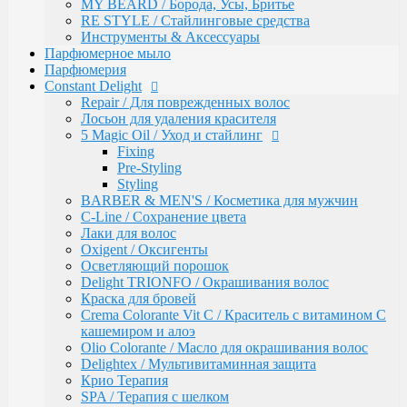
Восстановление волос
MY BEARD / Борода, Усы, Бритье
Intensive
RE STYLE / Стайлинговые средства
Bio Flowers Water / Уход за волосами
Инструменты & Аксессуары
Be Wavy / Химическая завивка
Парфюмерное мыло
Одноразовая продукция
Парфюмерия
Lador
Constant Delight
Бальзамы и кондиционеры
Repair / Для поврежденных волос
Защита, Лечения и Восстановления
Лосьон для удаления красителя
Маски
5 Magic Oil / Уход и стайлинг
Масла
Fixing
Сыворотки
Pre-Styling
Уход за телом / Скрабы и пилинги
Styling
Шампуни
BARBER & MEN'S / Косметика для мужчин
Kapous
C-Line / Сохранение цвета
Total Reconstruction
Лаки для волос
Arganoil
Oxigent / Оксигенты
Обесцвечивающие продукты Arganoil
Осветляющий порошок
Стайлинг Arganoil
Delight TRIONFO / Окрашивания волос
Уход за волосами Arganoil
Краска для бровей
Aromatic Symphony
Crema Colorante Vit C / Краситель с витамином С
Biotin Energy
кашемиром и алоэ
Blond Bar
Olio Colorante / Масло для окрашивания волос
BLOND BAR Оттеночные Бальзамы
Delightex / Мультивитаминная защита
BLOND BAR Уход за Волосами
Крио Терапия
Brilliants Gloss
SPA / Терапия с шелком