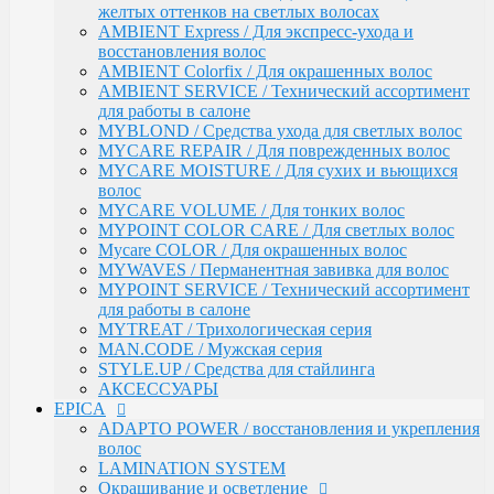
АКСЕССУАРЫ
желтых оттенков на светлых волосах
EPICA
AMBIENT Express / Для экспресс-ухода и
ADAPTO POWER / восстановления и укрепления
восстановления волос
волос
AMBIENT Colorfix / Для окрашенных волос
LAMINATION SYSTEM
AMBIENT SERVICE / Технический ассортимент
Окрашивание и осветление
для работы в салоне
КРЕМ-КРАСКА COLORSHADE
MYBLOND / Средства ухода для светлых волос
Осветление
MYCARE REPAIR / Для поврежденных волос
Окисляющая эмульсия
MYCARE MOISTURE / Для сухих и вьющихся
Гель-краска Colordream
волос
Оттеночные муссы
MYCARE VOLUME / Для тонких волос
SHAPE WAVE / Химическая завивка
MYPOINT COLOR CARE / Для светлых волос
НАБОРЫ EPICA
Mycare COLOR / Для окрашенных волос
Уход за кожей рук / Крем-мыло, Крем для рук
MYWAVES / Перманентная завивка для волос
Styling
MYPOINT SERVICE / Технический ассортимент
TOTAL CARE / Уход и защита
для работы в салоне
SPECIAL / Особенный уход
MYTREAT / Трихологическая серия
SKIN BALANCE| / Регулирование работы сальных
MAN.CODE / Мужская серия
желез
STYLE.UP / Средства для стайлинга
SILK WAVES / Ежедневный уход за вьющимися
АКСЕССУАРЫ
волосами
EPICA
HEMP THERAPY ORGANIC / Для роста волос
ADAPTO POWER / восстановления и укрепления
MEN'S / Мужская серия
волос
COLD BLOND / Уход для blond
LAMINATION SYSTEM
KERATIN PRO / Реконструкция и восстановление
Окрашивание и осветление