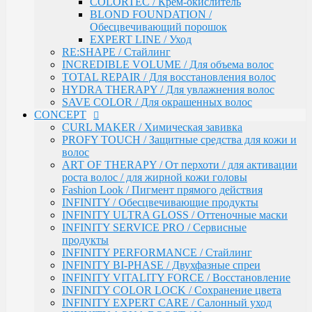
COLORTEC / Крем-окислитель
ART OF THERAPY / От перхоти / для активации
BLOND FOUNDATION /
роста волос / для жирной кожи головы
Обесцвечивающий порошок
Fashion Look / Пигмент прямого действия
EXPERT LINE / Уход
INFINITY / Обесцвечивающие продукты
RE:SHAPE / Стайлинг
INFINITY ULTRA GLOSS / Оттеночные маски
INCREDIBLE VOLUME / Для объема волос
INFINITY SERVICE PRO / Сервисные продукты
TOTAL REPAIR / Для восстановления волос
INFINITY PERFORMANCE / Стайлинг
HYDRA THERAPY / Для увлажнения волос
INFINITY BI-PHASE / Двухфазные спреи
SAVE COLOR / Для окрашенных волос
INFINITY VITALITY FORCE / Восстановление
CONCEPT
INFINITY COLOR LOCK / Сохранение цвета
CURL MAKER / Химическая завивка
INFINITY EXPERT CARE / Салонный уход
PROFY TOUCH / Защитные средства для кожи и
INFINITY AQUA BOOST / Увлажнение
волос
Fresh Up / Оттеночный бальзам обогащенный
ART OF THERAPY / От перхоти / для активации
коллагеном
роста волос / для жирной кожи головы
ANTI-YELLOW / Оттеночные средства для
Fashion Look / Пигмент прямого действия
нейтрализации желтизны
INFINITY / Обесцвечивающие продукты
PRO CURLS / Уход за вьющимися волосами
INFINITY ULTRA GLOSS / Оттеночные маски
PROFY TOUCH / Уход за волосами
INFINITY SERVICE PRO / Сервисные
GLOSS EXPERT / Средства для блеска волос
продукты
BLOND TOUCH / Средства для осветления волос
INFINITY PERFORMANCE / Стайлинг
ART TOUCH / Стайлинг
INFINITY BI-PHASE / Двухфазные спреи
Concept Men / Для мужчин
INFINITY VITALITY FORCE / Восстановление
Salon Total Volume / Уход для придания объема
INFINITY COLOR LOCK / Сохранение цвета
волосам
INFINITY EXPERT CARE / Салонный уход