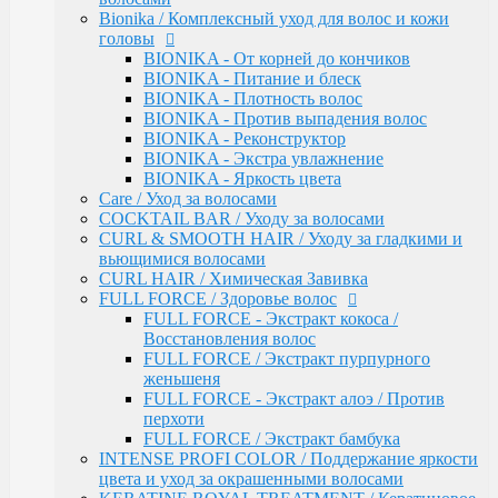
INTENSE PROFI COLOR / Поддержание яркости
Bionika / Комплексный уход для волос и кожи
цвета и уход за окрашенными волосами
головы
KERATINE ROYAL TREATMENT / Кератиновое
BIONIKA - От корней до кончиков
восстановление
BIONIKA - Питание и блеск
KERATINE SYSTEM / Кератиновое выпрямление
BIONIKA - Плотность волос
волос
BIONIKA - Против выпадения волос
MATISSE COLOR / Пигмент прямого действия
BIONIKA - Реконструктор
MATISSE COLOR / Тонирующие маски
BIONIKA - Экстра увлажнение
MEGAPOLIS / Антиоксидантная премиум-серия
BIONIKA - Яркость цвета
PERFECT HAIR
Care / Уход за волосами
PREMIER FOR MEN
COCKTAIL BAR / Уходу за волосами
SERVICE LINE / Салонный уход
CURL & SMOOTH HAIR / Уходу за гладкими и
SHINE BLOND / Уход за светлыми волосами
вьющимися волосами
STYLE / Укладка
CURL HAIR / Химическая Завивка
VISION / Крем-краска для бровей и ресниц
FULL FORCE / Здоровье волос
X-PLEX
FULL FORCE - Экстракт кокоса /
Окрашивание волос
Восстановления волос
CRUSH COLOR - Гель-краска для волос
FULL FORCE / Экстракт пурпурного
прямого действия (8 тонов)
женьшеня
MEGAPOLIS - Безаммиачный масляный
FULL FORCE - Экстракт алоэ / Против
краситель
перхоти
MEGAPOLIS NEW - Окисляющая крем-
FULL FORCE / Экстракт бамбука
эмульсия
INTENSE PROFI COLOR / Поддержание яркости
COLOR - Перманентная крем-краска для
цвета и уход за окрашенными волосами
волос (96) тонов, 60мл-100мл