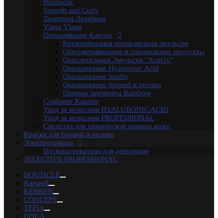
Profilactic
маска
Укладка волос
Флюид
Щетка
для роста
Smooth and Curly
волос
духи
духимарфа
защита волос
кондиционер для
Treatment Лечебная
волос
концентрированныйпарфюм
краска для
Ylang Ylang
волос
маска для волос
мусс для
Окрашивание Kapous
волос
мыло
парфюм
парфюмерия
парфюмернаявода
пар
Кремообразная проявляющая эмульсия
парфюмерия
сильная фиксация
спрей для волос
спрей с
Обесцвечивающие и специальные продукты
морской
Окислительная Эмульсия "ActiOx"
солью
сыворотка
термозащита
фейдинг
шампунь
экстра
Окрашивание Hyaluronic Acid
фиксация
Окрашивание Studio
Бренды
Окрашивание бровей и ресниц
Kapous Professional
Прямые пигменты Rainbow
Estel Professional
Стайлинг Kapous
Matrix
Уход за волосами HYALURONIC ACID
Ollin Professional
Уход за волосами PROFESSIONAL
Londa Professional
Средства для химической завивки волос
Hair Company
Краски для бровей и ресниц
Kondor
Электротовары
Сталекс
Восконагреватели для депиляции
Depiltouch
SELECTIVE PROFESSIONAL
Solinberg
Zinger
BOUTICLE
Mertz
Karseell
Mozart
KEBREN
Camillen
CONCEPT
White Line
TEFIA
Camillen 60
EPICA