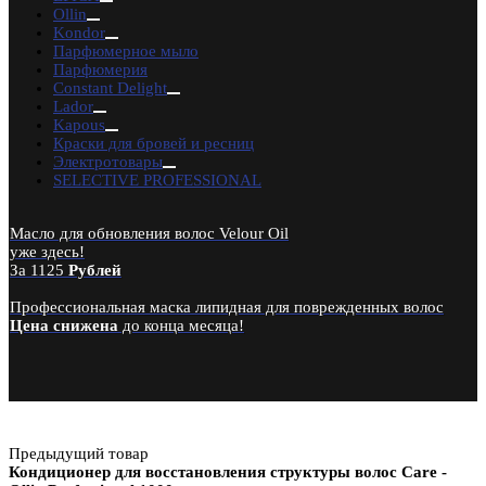
RuNail Professional
Ollin
PROFCOSMO
Kondor
Ekel
Парфюмерное мыло
Lebelage
Парфюмерия
Constant Delight
Constant Delight
Schwarzkopf Professional
Lador
Domix Green Professional
Kapous
RefectoCil
Краски для бровей и ресниц
Godefroy Eyebrow
Электротовары
Henna Expert
SELECTIVE PROFESSIONAL
Lador
TIGI
CHI
Масло для обновления волос Velour Oil
Bouticle
уже здесь!
Tefia
За 1125
Рублей
SELECTIVE
Kebren
Профессиональная маска липидная для поврежденных волос
Karseell
Цена снижена
до конца месяца!
Concept
EPICA
Предыдущий товар
Кондиционер для восстановления структуры волос Care -