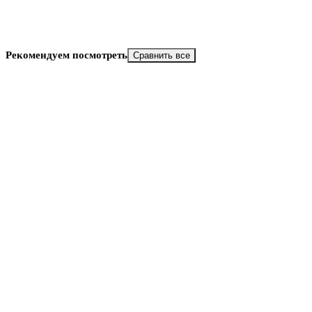
Рекомендуем посмотреть
Сравнить все
Скидка
10%
Новинка
Добавить в избранное
Добавить к сравнению
Быстрый просмотр