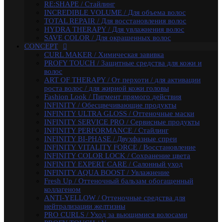
INFINITY SERVICE PRO / Сервисные продукты
RE:SHAPE / Стайлинг
INFINITY PERFORMANCE / Стайлинг
INCREDIBLE VOLUME / Для объема волос
INFINITY BI-PHASE / Двухфазные спреи
TOTAL REPAIR / Для восстановления волос
INFINITY VITALITY FORCE / Восстановление
HYDRA THERAPY / Для увлажнения волос
INFINITY COLOR LOCK / Сохранение цвета
SAVE COLOR / Для окрашенных волос
INFINITY EXPERT CARE / Салонный уход
CONCEPT
INFINITY AQUA BOOST / Увлажнение
CURL MAKER / Химическая завивка
Fresh Up / Оттеночный бальзам обогащенный
PROFY TOUCH / Защитные средства для кожи и
коллагеном
волос
ANTI-YELLOW / Оттеночные средства для
ART OF THERAPY / От перхоти / для активации
нейтрализации желтизны
роста волос / для жирной кожи головы
PRO CURLS / Уход за вьющимися волосами
Fashion Look / Пигмент прямого действия
PROFY TOUCH / Уход за волосами
INFINITY / Обесцвечивающие продукты
GLOSS EXPERT / Средства для блеска волос
INFINITY ULTRA GLOSS / Оттеночные маски
BLOND TOUCH / Средства для осветления волос
INFINITY SERVICE PRO / Сервисные продукты
ART TOUCH / Стайлинг
INFINITY PERFORMANCE / Стайлинг
Concept Men / Для мужчин
INFINITY BI-PHASE / Двухфазные спреи
Salon Total Volume / Уход для придания объема
INFINITY VITALITY FORCE / Восстановление
волосам
INFINITY COLOR LOCK / Сохранение цвета
Salon Total Soft Care / Деликатный уход для
INFINITY EXPERT CARE / Салонный уход
поврежденных волос
INFINITY AQUA BOOST / Увлажнение
Salon Total Repair / Питание и восстановление волос
Fresh Up / Оттеночный бальзам обогащенный
Salon Total Hydro / Увлажняющие средства для волос
коллагеном
Salon Total Colorsaver / Уход за окрашенными
ANTI-YELLOW / Оттеночные средства для
волосами
нейтрализации желтизны
Salon Total Basic / Уход для всех типов волос
PRO CURLS / Уход за вьющимися волосами
PEPTIDE FORCE / Пептидное восстановление