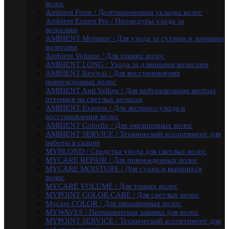
волос
MYCARE VOLUME / Для тонких волос
Ambient Form / Долговременная укладка волос
MYPOINT COLOR CARE / Для светлых волос
Ambient Expert Pro / Процедуры ухода за
Mycare COLOR / Для окрашенных волос
волосами
MYWAVES / Перманентная завивка для волос
AMBIENT Moisture / Для ухода за сухими и ломкими
MYPOINT SERVICE / Технический ассортимент для
волосами
работы в салоне
Ambient Volume / Для тонких волос
MYTREAT / Трихологическая серия
AMBIENT LONG / Ухода за длинными волосами
MAN.CODE / Мужская серия
AMBIENT Revival / Для восстановления
STYLE.UP / Средства для стайлинга
поврежденных волос
АКСЕССУАРЫ
AMBIENT Anti Yellow / Для нейтрализации желтых
EPICA
оттенков на светлых волосах
ADAPTO POWER / восстановления и укрепления
AMBIENT Express / Для экспресс-ухода и
волос
восстановления волос
LAMINATION SYSTEM
AMBIENT Colorfix / Для окрашенных волос
Окрашивание и осветление
AMBIENT SERVICE / Технический ассортимент для
КРЕМ-КРАСКА COLORSHADE
работы в салоне
Осветление
MYBLOND / Средства ухода для светлых волос
Окисляющая эмульсия
MYCARE REPAIR / Для поврежденных волос
Гель-краска Colordream
MYCARE MOISTURE / Для сухих и вьющихся
Оттеночные муссы
волос
SHAPE WAVE / Химическая завивка
MYCARE VOLUME / Для тонких волос
НАБОРЫ EPICA
MYPOINT COLOR CARE / Для светлых волос
Уход за кожей рук / Крем-мыло, Крем для рук
Mycare COLOR / Для окрашенных волос
Styling
MYWAVES / Перманентная завивка для волос
TOTAL CARE / Уход и защита
MYPOINT SERVICE / Технический ассортимент для
SPECIAL / Особенный уход