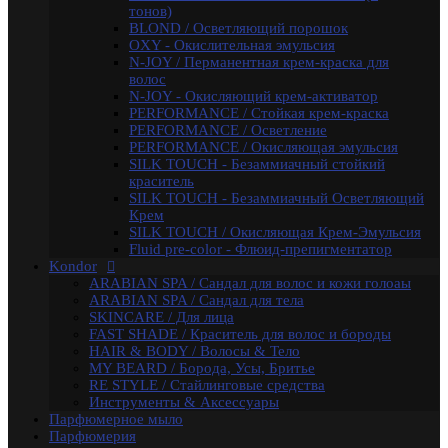
Constant Delight
тонов)
Repair / Для поврежденных волос
BLOND / Осветляющий порошок
Лосьон для удаления красителя
OXY - Окислительная эмульсия
5 Magic Oil / Уход и стайлинг
N-JOY / Перманентная крем-краска для
Fixing
волос
Pre-Styling
N-JOY - Окисляющий крем-активатор
Styling
PERFORMANCE / Стойкая крем-краска
BARBER & MEN'S / Косметика для мужчин
PERFORMANCE / Осветление
C-Line / Сохранение цвета
PERFORMANCE / Окисляющая эмульсия
Лаки для волос
SILK TOUCH - Безаммиачный стойкий
Oxigent / Оксигенты
краситель
Осветляющий порошок
SILK TOUCH - Безаммиачный Осветляющий
Delight TRIONFO / Окрашивания волос
Крем
Краска для бровей
SILK TOUCH / Окисляющая Крем-Эмульсия
Crema Colorante Vit C / Краситель с витамином С
Fluid pre-color - Флюид-препигментатор
кашемиром и алоэ
Kondor
Olio Colorante / Масло для окрашивания волос
ARABIAN SPA / Сандал для волос и кожи голоаы
Delightex / Мультивитаминная защита
ARABIAN SPA / Сандал для тела
Крио Терапия
SKINCARE / Для лица
SPA / Терапия с шелком
FAST SHADE / Краситель для волос и бороды
Серия против выпадения
HAIR & BODY / Волосы & Тело
Восстановление волос
MY BEARD / Борода, Усы, Бритье
Intensive
RE STYLE / Стайлинговые средства
Bio Flowers Water / Уход за волосами
Инструменты & Аксессуары
Be Wavy / Химическая завивка
Парфюмерное мыло
Одноразовая продукция
Парфюмерия
Lador