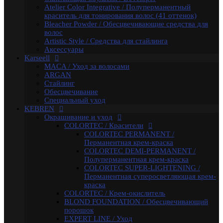
COLORTEC / Красители
Atelier Color Integrative / Полуперманентный
COLORTEC PERMANENT /
краситель для тонирования волос (41 оттенок)
Перманентная крем-краска
Bleacher Powder / Обесцвечивающие средства для
COLORTEC DEMI-PERMANENT /
волос
Полуперманентная крем-краска
Artistic Style / Средства для стайлинга
COLORTEC SUPER-LIGHTENING /
Аксессуары
Перманентная суперосветляющая крем-
Karseell
краска
MACA / Уход за волосами
COLORTEC / Крем-окислитель
ARGAN
BLOND FOUNDATION / Обесцвечивающий
Стайлинг
порошок
Обесцвечивание
EXPERT LINE / Уход
Специальный уход
RE:SHAPE / Стайлинг
KEBREN
INCREDIBLE VOLUME / Для объема волос
Окрашивание и уход
TOTAL REPAIR / Для восстановления волос
COLORTEC / Красители
HYDRA THERAPY / Для увлажнения волос
COLORTEC PERMANENT /
SAVE COLOR / Для окрашенных волос
Перманентная крем-краска
CONCEPT
COLORTEC DEMI-PERMANENT /
CURL MAKER / Химическая завивка
Полуперманентная крем-краска
PROFY TOUCH / Защитные средства для кожи и
COLORTEC SUPER-LIGHTENING /
волос
Перманентная суперосветляющая крем-
ART OF THERAPY / От перхоти / для активации
краска
роста волос / для жирной кожи головы
COLORTEC / Крем-окислитель
Fashion Look / Пигмент прямого действия
BLOND FOUNDATION / Обесцвечивающий
INFINITY / Обесцвечивающие продукты
порошок
INFINITY ULTRA GLOSS / Оттеночные маски
EXPERT LINE / Уход