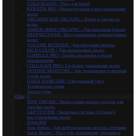
L&P SYSTEM / Липидная система глубокого
COLD BLOND / Уход для blond
восстановления волос
KERATIN PRO / Реконструкция и восстановление
НАБОРЫ
волос
Anti-Yellow / Для нейтрализации жёлтых оттенков
ARGANIA RISE ORGANIC / Блеск и гладкость
Salon Beauty / Уход для увлажнения, питания и
волос
яркости волос
AMBER SHINE ORGANIC / Для придания блеска
Ultimate Care / Уход для окрашенных, поврежденных
DEEP RECOVER / Восстановление поврежденных
и сухих волос
волос
Basic Line / Салонная линия по уходу за волосами
VOLUME BOOSTER / Для придания объема
Bionika / Комплексный уход для волос и кожи головы
RICH COLOR / Для окрашенных волос
BIONIKA - От корней до кончиков
COMPLEX PRO / Защита во время и после
BIONIKA - Питание и блеск
окрашивания
BIONIKA - Плотность волос
COLLAGEN PRO / Глубокое увлажнение волос
BIONIKA - Против выпадения волос
INTENSE MOISTURE / Для увлажнения и питания
BIONIKA - Реконструктор
сухих волос
BIONIKA - Экстра увлажнение
DAILY HAIRCARE / Ежедневный уход
BIONIKA - Яркость цвета
Техническая серия
Care / Уход за волосами
Аксессуары
COCKTAIL BAR / Уходу за волосами
Ollin
CURL & SMOOTH HAIR / Уходу за гладкими и
PINK DREAM / Линия тонирующих средств для
вьющимися волосами
светлых волос
CURL HAIR / Химическая Завивка
L&P SYSTEM / Липидная система глубокого
FULL FORCE / Здоровье волос
восстановления волос
FULL FORCE - Экстракт кокоса /
НАБОРЫ
Восстановления волос
Anti-Yellow / Для нейтрализации жёлтых оттенков
FULL FORCE / Экстракт пурпурного женьшеня
Salon Beauty / Уход для увлажнения, питания и
FULL FORCE - Экстракт алоэ / Против перхоти