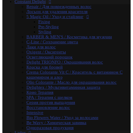
Constant Delight
Бальзамы и кондиционеры
Repair / Для поврежденных волос
Защита, Лечения и Восстановления
Лосьон для удаления красителя
Маски
5 Magic Oil / Уход и стайлинг
Масла
Fixing
Сыворотки
Pre-Styling
Уход за телом / Скрабы и пилинги
Styling
Шампуни
BARBER & MEN'S / Косметика для мужчин
Kapous
C-Line / Сохранение цвета
Total Reconstruction
Лаки для волос
Arganoil
Oxigent / Оксигенты
Обесцвечивающие продукты Arganoil
Осветляющий порошок
Стайлинг Arganoil
Delight TRIONFO / Окрашивания волос
Уход за волосами Arganoil
Краска для бровей
Aromatic Symphony
Crema Colorante Vit C / Краситель с витамином С
Biotin Energy
кашемиром и алоэ
Blond Bar
Olio Colorante / Масло для окрашивания волос
BLOND BAR Оттеночные Бальзамы
Delightex / Мультивитаминная защита
BLOND BAR Уход за Волосами
Крио Терапия
Brilliants Gloss
SPA / Терапия с шелком
Caring Line
Серия против выпадения
Gentleman Мужская серия
Восстановление волос
Glyoxy Sleek Hair Выпрямления волос
Intensive
Go-Wash
Bio Flowers Water / Уход за волосами
KAPOUS DEPILATION Депиляции
Be Wavy / Химическая завивка
Аксессуары для депиляции
Одноразовая продукция
Горячие воски
Lador