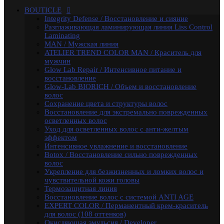
осветленных волос
BOUTICLE
Уход для осветленных волос с анти-желтым
Integrity Defense / Восстановление и сияние
эффектом
Разглаживающая ламинирующая линия Liss Control
Интенсивное увлажнение и восстановление
Laminating
Botox / Восстановление сильно поврежденных волос
MAN / Мужская линия
Укрепление для безжизненных и ломких волос и
ATELIER TREND COLOR MAN / Краситель для
чувствительной кожи головы
мужчин
Термозащитная линия
Glow Lab Repair / Интенсивное питание и
Воcстановление волос с системой ANTI AGE
восстановление
EXPERT COLOR / Перманентный крем-краситель
Glow-Lab BIORICH / Объем и восстановление
для волос (108 оттенков)
волос
Окисляющая эмульсия / Developer
Сохранение цвета и структуры волос
Atelier Color Integrative / Полуперманентный
Восстановление для экстремально поврежденных
краситель для тонирования волос (41 оттенок)
осветленных волос
Bleacher Powder / Обесцвечивающие средства для
Уход для осветленных волос с анти-желтым
волос
эффектом
Artistic Style / Средства для стайлинга
Интенсивное увлажнение и восстановление
Аксессуары
Botox / Восстановление сильно поврежденных
Karseell
волос
MACA / Уход за волосами
Укрепление для безжизненных и ломких волос и
ARGAN
чувствительной кожи головы
Стайлинг
Термозащитная линия
Обесцвечивание
Воcстановление волос с системой ANTI AGE
Специальный уход
EXPERT COLOR / Перманентный крем-краситель
KEBREN
для волос (108 оттенков)
Окрашивание и уход
Окисляющая эмульсия / Developer