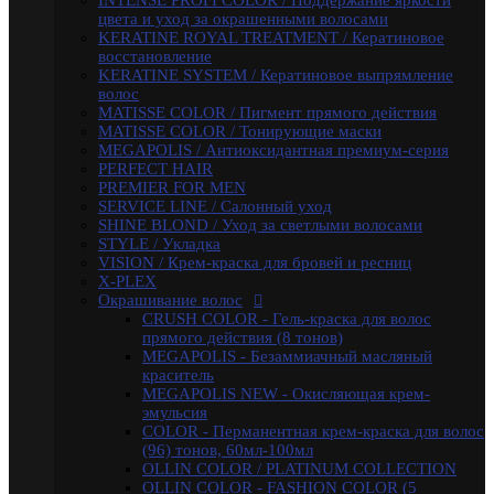
INTENSE PROFI COLOR / Поддержание яркости
OLLIN COLOR / PLATINUM COLLECTION
цвета и уход за окрашенными волосами
OLLIN COLOR - FASHION COLOR (5 тонов)
KERATINE ROYAL TREATMENT / Кератиновое
BLOND / Осветляющий порошок
восстановление
OXY - Окислительная эмульсия
KERATINE SYSTEM / Кератиновое выпрямление
N-JOY / Перманентная крем-краска для волос
волос
N-JOY - Окисляющий крем-активатор
MATISSE COLOR / Пигмент прямого действия
PERFORMANCE / Стойкая крем-краска
MATISSE COLOR / Тонирующие маски
PERFORMANCE / Осветление
MEGAPOLIS / Антиоксидантная премиум-серия
PERFORMANCE / Окисляющая эмульсия
PERFECT HAIR
SILK TOUCH - Безаммиачный стойкий
PREMIER FOR MEN
краситель
SERVICE LINE / Салонный уход
SILK TOUCH - Безаммиачный Осветляющий
SHINE BLOND / Уход за светлыми волосами
Крем
STYLE / Укладка
SILK TOUCH / Окисляющая Крем-Эмульсия
VISION / Крем-краска для бровей и ресниц
Fluid pre-color - Флюид-препигментатор
X-PLEX
Kondor
Окрашивание волос
ARABIAN SPA / Сандал для волос и кожи голоаы
CRUSH COLOR - Гель-краска для волос
ARABIAN SPA / Сандал для тела
прямого действия (8 тонов)
SKINCARE / Для лица
MEGAPOLIS - Безаммиачный масляный
FAST SHADE / Краситель для волос и бороды
краситель
HAIR & BODY / Волосы & Тело
MEGAPOLIS NEW - Окисляющая крем-
MY BEARD / Борода, Усы, Бритье
эмульсия
RE STYLE / Стайлинговые средства
COLOR - Перманентная крем-краска для волос
Инструменты & Аксессуары
(96) тонов, 60мл-100мл
Парфюмерное мыло
OLLIN COLOR / PLATINUM COLLECTION
Парфюмерия
OLLIN COLOR - FASHION COLOR (5