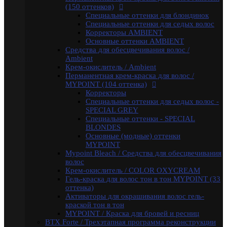
волос
(150 оттенков)
Крем-окислитель / COLOR OXYCREAM
Специальные оттенки для блондинок
Гель-краска для волос тон в тон MYPOINT (33
Специальные оттенки для седых волос
оттенка)
Корректоры AMBIENT
Активаторы для окрашивания волос гель-
Основные оттенки AMBIENT
краской тон в тон
Средства для обесцвечивания волос /
MYPOINT / Краска для бровей и ресниц
Ambient
BTX Forte / Трехэтапная программа реконструкции
Крем-окислитель / Ambient
волос
Перманентная крем-краска для волос /
Ambient Form / Долговременная укладка волос
MYPOINT (104 оттенка)
Ambient Expert Pro / Процедуры ухода за волосами
Корректоры
AMBIENT Moisture / Для ухода за сухими и ломкими
Специальные оттенки для седых волос -
волосами
SPECIAL GREY
Ambient Volume / Для тонких волос
Специальные оттенки - SPECIAL
AMBIENT LONG / Ухода за длинными волосами
BLONDES
AMBIENT Revival / Для восстановления
Основные (модные) оттенки
поврежденных волос
MYPOINT
AMBIENT Anti Yellow / Для нейтрализации желтых
Mypoint Bleach / Средства для обесцвечивания
оттенков на светлых волосах
волос
AMBIENT Express / Для экспресс-ухода и
Крем-окислитель / COLOR OXYCREAM
восстановления волос
Гель-краска для волос тон в тон MYPOINT (33
AMBIENT Colorfix / Для окрашенных волос
оттенка)
AMBIENT SERVICE / Технический ассортимент для
Активаторы для окрашивания волос гель-
работы в салоне
краской тон в тон
MYBLOND / Средства ухода для светлых волос
MYPOINT / Краска для бровей и ресниц
MYCARE REPAIR / Для поврежденных волос
BTX Forte / Трехэтапная программа реконструкции
MYCARE MOISTURE / Для сухих и вьющихся волос