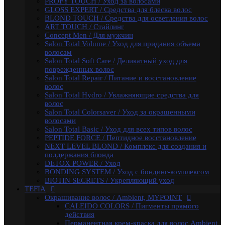
PROFY TOUCH / Уход за волосами
NEXT LEVEL BLOND / Комплекс для создания и
GLOSS EXPERT / Средства для блеска волос
поддержания блонда
BLOND TOUCH / Средства для осветления волос
DETOX POWER / Уход
ART TOUCH / Стайлинг
BONDING SYSTEM / Уход с бондинг-комплексом
Concept Men / Для мужчин
BIOTIN SECRETS / Укрепляющий уход
Salon Total Volume / Уход для придания объема
TEFIA
волосам
Окрашивание волос / Ambient, MYPOINT
Salon Total Soft Care / Деликатный уход для
CALEIDO COLORS / Пигменты прямого
поврежденных волос
действия
Salon Total Repair / Питание и восстановление
Перманентная крем-краска для волос Ambient
волос
(150 оттенков)
Salon Total Hydro / Увлажняющие средства для
Специальные оттенки для блондинок
волос
Специальные оттенки для седых волос
Salon Total Colorsaver / Уход за окрашенными
Корректоры AMBIENT
волосами
Основные оттенки AMBIENT
Salon Total Basic / Уход для всех типов волос
Средства для обесцвечивания волос / Ambient
PEPTIDE FORCE / Пептидное восстановление
Крем-окислитель / Ambient
NEXT LEVEL BLOND / Комплекс для создания и
Перманентная крем-краска для волос /
поддержания блонда
MYPOINT (104 оттенка)
DETOX POWER / Уход
Корректоры
BONDING SYSTEM / Уход с бондинг-комплексом
Специальные оттенки для седых волос -
BIOTIN SECRETS / Укрепляющий уход
SPECIAL GREY
TEFIA
Специальные оттенки - SPECIAL
Окрашивание волос / Ambient, MYPOINT
BLONDES
CALEIDO COLORS / Пигменты прямого
Основные (модные) оттенки MYPOINT
действия
Mypoint Bleach / Средства для обесцвечивания
Перманентная крем-краска для волос Ambient