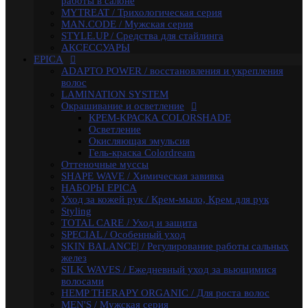
работы в салоне
SKIN BALANCE| / Регулирование работы сальных
MYTREAT / Трихологическая серия
желез
MAN.CODE / Мужская серия
SILK WAVES / Ежедневный уход за вьющимися
STYLE.UP / Средства для стайлинга
волосами
АКСЕССУАРЫ
HEMP THERAPY ORGANIC / Для роста волос
EPICA
MEN'S / Мужская серия
ADAPTO POWER / восстановления и укрепления
COLD BLOND / Уход для blond
волос
KERATIN PRO / Реконструкция и восстановление
LAMINATION SYSTEM
волос
Окрашивание и осветление
ARGANIA RISE ORGANIC / Блеск и гладкость волос
КРЕМ-КРАСКА COLORSHADE
AMBER SHINE ORGANIC / Для придания блеска
Осветление
DEEP RECOVER / Восстановление поврежденных
Окисляющая эмульсия
волос
Гель-краска Colordream
VOLUME BOOSTER / Для придания объема
Оттеночные муссы
RICH COLOR / Для окрашенных волос
SHAPE WAVE / Химическая завивка
COMPLEX PRO / Защита во время и после
НАБОРЫ EPICA
окрашивания
Уход за кожей рук / Крем-мыло, Крем для рук
COLLAGEN PRO / Глубокое увлажнение волос
Styling
INTENSE MOISTURE / Для увлажнения и питания
TOTAL CARE / Уход и защита
сухих волос
SPECIAL / Особенный уход
DAILY HAIRCARE / Ежедневный уход
SKIN BALANCE| / Регулирование работы сальных
Техническая серия
желез
Аксессуары
SILK WAVES / Ежедневный уход за вьющимися
Ollin
волосами
PINK DREAM / Линия тонирующих средств для
HEMP THERAPY ORGANIC / Для роста волос
светлых волос
MEN'S / Мужская серия