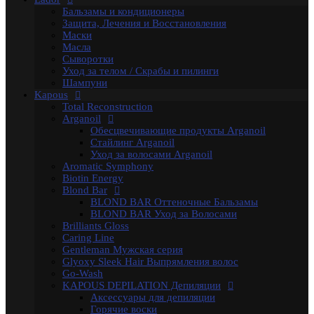
Гелевый воск в гранулах
Бальзамы и кондиционеры
Гелевый воски в картриджах
Защита, Лечения и Восстановления
Жирорастворимый Воск в Банке
Маски
Жирорастворимый воск в картриджах
Масла
Сахарная паста Kapous Professional
Сыворотки
Уход до и после депиляции
Уход за телом / Скрабы и пилинги
Kapous Аксессуары и инструменты
Шампуни
Одноразовая продукция Kapous
Kapous
Брашинги, Расчески, Щетки
Total Reconstruction
Для окрашивания и завивки
Arganoil
Зажимы
Обесцвечивающие продукты Arganoil
Ножницы
Стайлинг Arganoil
Перчатки
Уход за волосами Arganoil
Пластмассовые насос-дозаторы
Aromatic Symphony
Сумки, саквояжи
Biotin Energy
Одежда, Фартуки, пеньюары
Blond Bar
Фены
BLOND BAR Оттеночные Бальзамы
Life Color Оттеночные средства
BLOND BAR Уход за Волосами
Luxe Care
Brilliants Gloss
Macadamia Oil
Caring Line
Magic Keratin
Gentleman Мужская серия
Magic Keratin Стайлинг
Glyoxy Sleek Hair Выпрямления волос
Средства для долговременной завивки
Go-Wash
Уход за волосами
KAPOUS DEPILATION Депиляции
Milk Line
Аксессуары для депиляции
Oliva and Avocado
Горячие воски