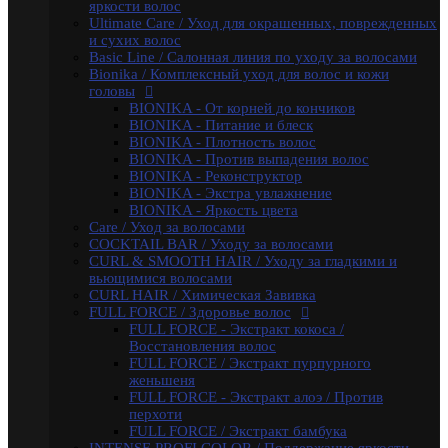
яркости волос
FULL FORCE / Экстракт бамбука
Ultimate Care / Уход для окрашенных, поврежденных
INTENSE PROFI COLOR / Поддержание яркости
и сухих волос
цвета и уход за окрашенными волосами
Basic Line / Салонная линия по уходу за волосами
KERATINE ROYAL TREATMENT / Кератиновое
Bionika / Комплексный уход для волос и кожи
восстановление
головы
KERATINE SYSTEM / Кератиновое выпрямление
BIONIKA - От корней до кончиков
волос
BIONIKA - Питание и блеск
MATISSE COLOR / Пигмент прямого действия
BIONIKA - Плотность волос
MATISSE COLOR / Тонирующие маски
BIONIKA - Против выпадения волос
MEGAPOLIS / Антиоксидантная премиум-серия
BIONIKA - Реконструктор
PERFECT HAIR
BIONIKA - Экстра увлажнение
PREMIER FOR MEN
BIONIKA - Яркость цвета
SERVICE LINE / Салонный уход
Care / Уход за волосами
SHINE BLOND / Уход за светлыми волосами
COCKTAIL BAR / Уходу за волосами
STYLE / Укладка
CURL & SMOOTH HAIR / Уходу за гладкими и
VISION / Крем-краска для бровей и ресниц
вьющимися волосами
X-PLEX
CURL HAIR / Химическая Завивка
Окрашивание волос
FULL FORCE / Здоровье волос
CRUSH COLOR - Гель-краска для волос
FULL FORCE - Экстракт кокоса /
прямого действия (8 тонов)
Восстановления волос
MEGAPOLIS - Безаммиачный масляный
FULL FORCE / Экстракт пурпурного
краситель
женьшеня
MEGAPOLIS NEW - Окисляющая крем-
FULL FORCE - Экстракт алоэ / Против
эмульсия
перхоти
COLOR - Перманентная крем-краска для волос
FULL FORCE / Экстракт бамбука
(96) тонов, 60мл-100мл