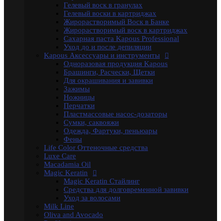
Profilactic
Гелевый воск в гранулах
Smooth and Curly
Гелевый воски в картриджах
Treatment Лечебная
Жирорастворимый Воск в Банке
Ylang Ylang
Жирорастворимый воск в картриджах
Окрашивание Kapous
Сахарная паста Kapous Professional
Кремообразная проявляющая эмульсия
Уход до и после депиляции
Обесцвечивающие и специальные продукты
Kapous Аксессуары и инструменты
Окислительная Эмульсия "ActiOx"
Одноразовая продукция Kapous
Окрашивание Hyaluronic Acid
Брашинги, Расчески, Щетки
Окрашивание Studio
Для окрашивания и завивки
Окрашивание бровей и ресниц
Зажимы
Прямые пигменты Rainbow
Ножницы
Стайлинг Kapous
Перчатки
Уход за волосами HYALURONIC ACID
Пластмассовые насос-дозаторы
Уход за волосами PROFESSIONAL
Сумки, саквояжи
Средства для химической завивки волос
Одежда, Фартуки, пеньюары
Краски для бровей и ресниц
Фены
Электротовары
Life Color Оттеночные средства
Восконагреватели для депиляции
Luxe Care
SELECTIVE PROFESSIONAL
Macadamia Oil
Теги
Magic Keratin
marfa
memo
Бальзам
Бустер
Воск
Гель для
Magic Keratin Стайлинг
бритья
Для бороды
Для мужчин
Дозатор
Краски для
Средства для долговременной завивки
волос
Крем после бритья
Лак для волос
Лак-
Уход за волосами
спрей
Лосьон
Маска
Масло для волос
Мужская
Milk Line
Косметика
Обесцвечивающий порошок
Окислительная
Oliva and Avocado
Эмульсия
Паста для волос
Пудра
Тонирующая