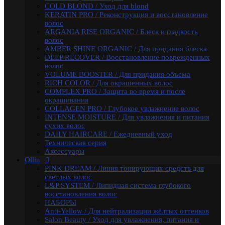
L&P SYSTEM / Липидная система глубокого
COLD BLOND / Уход для blond
восстановления волос
KERATIN PRO / Реконструкция и восстановление
НАБОРЫ
волос
Anti-Yellow / Для нейтрализации жёлтых оттенков
ARGANIA RISE ORGANIC / Блеск и гладкость
Salon Beauty / Уход для увлажнения, питания и
волос
яркости волос
AMBER SHINE ORGANIC / Для придания блеска
Ultimate Care / Уход для окрашенных, поврежденных
DEEP RECOVER / Восстановление поврежденных
и сухих волос
волос
Basic Line / Салонная линия по уходу за волосами
VOLUME BOOSTER / Для придания объема
Bionika / Комплексный уход для волос и кожи головы
RICH COLOR / Для окрашенных волос
BIONIKA - От корней до кончиков
COMPLEX PRO / Защита во время и после
BIONIKA - Питание и блеск
окрашивания
BIONIKA - Плотность волос
COLLAGEN PRO / Глубокое увлажнение волос
BIONIKA - Против выпадения волос
INTENSE MOISTURE / Для увлажнения и питания
BIONIKA - Реконструктор
сухих волос
BIONIKA - Экстра увлажнение
DAILY HAIRCARE / Ежедневный уход
BIONIKA - Яркость цвета
Техническая серия
Care / Уход за волосами
Аксессуары
COCKTAIL BAR / Уходу за волосами
Ollin
CURL & SMOOTH HAIR / Уходу за гладкими и
PINK DREAM / Линия тонирующих средств для
вьющимися волосами
светлых волос
CURL HAIR / Химическая Завивка
L&P SYSTEM / Липидная система глубокого
FULL FORCE / Здоровье волос
восстановления волос
FULL FORCE - Экстракт кокоса /
НАБОРЫ
Восстановления волос
Anti-Yellow / Для нейтрализации жёлтых оттенков
FULL FORCE / Экстракт пурпурного женьшеня
Salon Beauty / Уход для увлажнения, питания и
FULL FORCE - Экстракт алоэ / Против перхоти