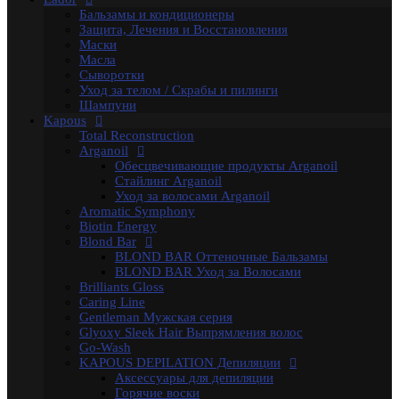
Гелевый воск в гранулах
Бальзамы и кондиционеры
Гелевый воски в картриджах
Защита, Лечения и Восстановления
Жирорастворимый Воск в Банке
Маски
Жирорастворимый воск в картриджах
Масла
Сахарная паста Kapous Professional
Сыворотки
Уход до и после депиляции
Уход за телом / Скрабы и пилинги
Kapous Аксессуары и инструменты
Шампуни
Одноразовая продукция Kapous
Kapous
Брашинги, Расчески, Щетки
Total Reconstruction
Для окрашивания и завивки
Arganoil
Зажимы
Обесцвечивающие продукты Arganoil
Ножницы
Стайлинг Arganoil
Перчатки
Уход за волосами Arganoil
Пластмассовые насос-дозаторы
Aromatic Symphony
Сумки, саквояжи
Biotin Energy
Одежда, Фартуки, пеньюары
Blond Bar
Фены
BLOND BAR Оттеночные Бальзамы
Life Color Оттеночные средства
BLOND BAR Уход за Волосами
Luxe Care
Brilliants Gloss
Macadamia Oil
Caring Line
Magic Keratin
Gentleman Мужская серия
Magic Keratin Стайлинг
Glyoxy Sleek Hair Выпрямления волос
Средства для долговременной завивки
Go-Wash
Уход за волосами
KAPOUS DEPILATION Депиляции
Milk Line
Аксессуары для депиляции
Oliva and Avocado
Горячие воски