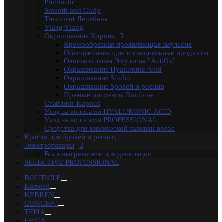
Profilactic
маска
Укладка волос
Флюид
Щетка
для роста
Smooth and Curly
волос
духи
духимарфа
защита волос
кондиционер для
Treatment Лечебная
волос
концентрированныйпарфюм
краска для
Ylang Ylang
волос
маска для волос
мусс для
Окрашивание Kapous
волос
мыло
парфюм
парфюмерия
парфюмернаявода
пар
Кремообразная проявляющая эмульсия
парфюмерия
сильная фиксация
спрей для волос
спрей с
Обесцвечивающие и специальные продукты
морской
Окислительная Эмульсия "ActiOx"
солью
сыворотка
термозащита
фейдинг
шампунь
экстра
Окрашивание Hyaluronic Acid
фиксация
Окрашивание Studio
Бренды
Окрашивание бровей и ресниц
Kapous Professional
Прямые пигменты Rainbow
Estel Professional
Стайлинг Kapous
Matrix
Уход за волосами HYALURONIC ACID
Ollin Professional
Уход за волосами PROFESSIONAL
Londa Professional
Средства для химической завивки волос
Hair Company
Краски для бровей и ресниц
Kondor
Электротовары
Сталекс
Восконагреватели для депиляции
Depiltouch
SELECTIVE PROFESSIONAL
Solinberg
Zinger
BOUTICLE
Mertz
Karseell
Mozart
KEBREN
Camillen
CONCEPT
White Line
TEFIA
Camillen 60
EPICA