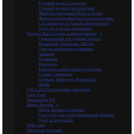
Profilactic
Гелевый воск в гранулах
Smooth and Curly
Гелевый воски в картриджах
Treatment Лечебная
Жирорастворимый Воск в Банке
Ylang Ylang
Жирорастворимый воск в картриджах
Окрашивание Kapous
Сахарная паста Kapous Professional
Кремообразная проявляющая эмульсия
Уход до и после депиляции
Обесцвечивающие и специальные продукты
Kapous Аксессуары и инструменты
Окислительная Эмульсия "ActiOx"
Одноразовая продукция Kapous
Окрашивание Hyaluronic Acid
Брашинги, Расчески, Щетки
Окрашивание Studio
Для окрашивания и завивки
Окрашивание бровей и ресниц
Зажимы
Прямые пигменты Rainbow
Ножницы
Стайлинг Kapous
Перчатки
Уход за волосами HYALURONIC ACID
Пластмассовые насос-дозаторы
Уход за волосами PROFESSIONAL
Сумки, саквояжи
Средства для химической завивки волос
Одежда, Фартуки, пеньюары
Краски для бровей и ресниц
Фены
Электротовары
Life Color Оттеночные средства
Восконагреватели для депиляции
Luxe Care
SELECTIVE PROFESSIONAL
Macadamia Oil
Теги
Magic Keratin
marfa
memo
Бальзам
Бустер
Воск
Гель для
Magic Keratin Стайлинг
бритья
Для бороды
Для мужчин
Дозатор
Краски для
Средства для долговременной завивки
волос
Крем после бритья
Лак для волос
Лак-
Уход за волосами
спрей
Лосьон
Маска
Масло для волос
Мужская
Milk Line
Косметика
Обесцвечивающий порошок
Окислительная
Oliva and Avocado
Эмульсия
Паста для волос
Пудра
Тонирующая