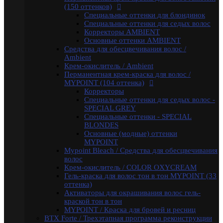
волос
(150 оттенков)
Крем-окислитель / COLOR OXYCREAM
Специальные оттенки для блондинок
Гель-краска для волос тон в тон MYPOINT (33
Специальные оттенки для седых волос
оттенка)
Корректоры AMBIENT
Активаторы для окрашивания волос гель-
Основные оттенки AMBIENT
краской тон в тон
Средства для обесцвечивания волос /
MYPOINT / Краска для бровей и ресниц
Ambient
BTX Forte / Трехэтапная программа реконструкции
Крем-окислитель / Ambient
волос
Перманентная крем-краска для волос /
Ambient Form / Долговременная укладка волос
MYPOINT (104 оттенка)
Ambient Expert Pro / Процедуры ухода за волосами
Корректоры
AMBIENT Moisture / Для ухода за сухими и ломкими
Специальные оттенки для седых волос -
волосами
SPECIAL GREY
Ambient Volume / Для тонких волос
Специальные оттенки - SPECIAL
AMBIENT LONG / Ухода за длинными волосами
BLONDES
AMBIENT Revival / Для восстановления
Основные (модные) оттенки
поврежденных волос
MYPOINT
AMBIENT Anti Yellow / Для нейтрализации желтых
Mypoint Bleach / Средства для обесцвечивания
оттенков на светлых волосах
волос
AMBIENT Express / Для экспресс-ухода и
Крем-окислитель / COLOR OXYCREAM
восстановления волос
Гель-краска для волос тон в тон MYPOINT (33
AMBIENT Colorfix / Для окрашенных волос
оттенка)
AMBIENT SERVICE / Технический ассортимент для
Активаторы для окрашивания волос гель-
работы в салоне
краской тон в тон
MYBLOND / Средства ухода для светлых волос
MYPOINT / Краска для бровей и ресниц
MYCARE REPAIR / Для поврежденных волос
BTX Forte / Трехэтапная программа реконструкции
MYCARE MOISTURE / Для сухих и вьющихся волос