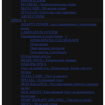
работы в салоне
SKIN BALANCE| / Регулирование работы сальных
MYTREAT / Трихологическая серия
желез
MAN.CODE / Мужская серия
SILK WAVES / Ежедневный уход за вьющимися
STYLE.UP / Средства для стайлинга
волосами
АКСЕССУАРЫ
HEMP THERAPY ORGANIC / Для роста волос
EPICA
MEN'S / Мужская серия
ADAPTO POWER / восстановления и укрепления
COLD BLOND / Уход для blond
волос
KERATIN PRO / Реконструкция и восстановление
LAMINATION SYSTEM
волос
Окрашивание и осветление
ARGANIA RISE ORGANIC / Блеск и гладкость волос
КРЕМ-КРАСКА COLORSHADE
AMBER SHINE ORGANIC / Для придания блеска
Осветление
DEEP RECOVER / Восстановление поврежденных
Окисляющая эмульсия
волос
Гель-краска Colordream
VOLUME BOOSTER / Для придания объема
Оттеночные муссы
RICH COLOR / Для окрашенных волос
SHAPE WAVE / Химическая завивка
COMPLEX PRO / Защита во время и после
НАБОРЫ EPICA
окрашивания
Уход за кожей рук / Крем-мыло, Крем для рук
COLLAGEN PRO / Глубокое увлажнение волос
Styling
INTENSE MOISTURE / Для увлажнения и питания
TOTAL CARE / Уход и защита
сухих волос
SPECIAL / Особенный уход
DAILY HAIRCARE / Ежедневный уход
SKIN BALANCE| / Регулирование работы сальных
Техническая серия
желез
Аксессуары
SILK WAVES / Ежедневный уход за вьющимися
Ollin
волосами
PINK DREAM / Линия тонирующих средств для
HEMP THERAPY ORGANIC / Для роста волос
светлых волос
MEN'S / Мужская серия