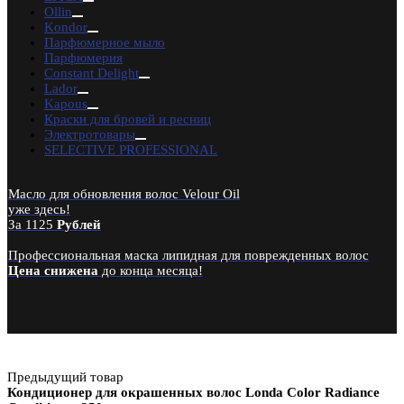
RuNail Professional
Ollin
PROFCOSMO
Kondor
Ekel
Парфюмерное мыло
Lebelage
Парфюмерия
Constant Delight
Constant Delight
Schwarzkopf Professional
Lador
Domix Green Professional
Kapous
RefectoCil
Краски для бровей и ресниц
Godefroy Eyebrow
Электротовары
Henna Expert
SELECTIVE PROFESSIONAL
Lador
TIGI
CHI
Масло для обновления волос Velour Oil
Bouticle
уже здесь!
Tefia
За 1125
Рублей
SELECTIVE
Kebren
Профессиональная маска липидная для поврежденных волос
Karseell
Цена снижена
до конца месяца!
Concept
EPICA
Предыдущий товар
Кондиционер для окрашенных волос Londa Color Radiance