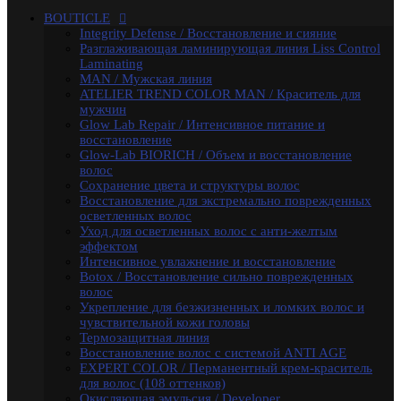
осветленных волос
BOUTICLE
Уход для осветленных волос с анти-желтым
Integrity Defense / Восстановление и сияние
эффектом
Разглаживающая ламинирующая линия Liss Control
Интенсивное увлажнение и восстановление
Laminating
Botox / Восстановление сильно поврежденных волос
MAN / Мужская линия
Укрепление для безжизненных и ломких волос и
ATELIER TREND COLOR MAN / Краситель для
чувствительной кожи головы
мужчин
Термозащитная линия
Glow Lab Repair / Интенсивное питание и
Воcстановление волос с системой ANTI AGE
восстановление
EXPERT COLOR / Перманентный крем-краситель
Glow-Lab BIORICH / Объем и восстановление
для волос (108 оттенков)
волос
Окисляющая эмульсия / Developer
Сохранение цвета и структуры волос
Atelier Color Integrative / Полуперманентный
Восстановление для экстремально поврежденных
краситель для тонирования волос (41 оттенок)
осветленных волос
Bleacher Powder / Обесцвечивающие средства для
Уход для осветленных волос с анти-желтым
волос
эффектом
Artistic Style / Средства для стайлинга
Интенсивное увлажнение и восстановление
Аксессуары
Botox / Восстановление сильно поврежденных
Karseell
волос
MACA / Уход за волосами
Укрепление для безжизненных и ломких волос и
ARGAN
чувствительной кожи головы
Стайлинг
Термозащитная линия
Обесцвечивание
Воcстановление волос с системой ANTI AGE
Специальный уход
EXPERT COLOR / Перманентный крем-краситель
KEBREN
для волос (108 оттенков)
Окрашивание и уход
Окисляющая эмульсия / Developer