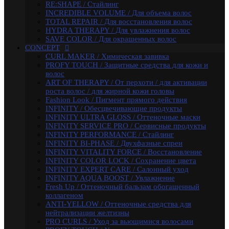
INFINITY SERVICE PRO / Сервисные продукты
RE:SHAPE / Стайлинг
INFINITY PERFORMANCE / Стайлинг
INCREDIBLE VOLUME / Для объема волос
INFINITY BI-PHASE / Двухфазные спреи
TOTAL REPAIR / Для восстановления волос
INFINITY VITALITY FORCE / Восстановление
HYDRA THERAPY / Для увлажнения волос
INFINITY COLOR LOCK / Сохранение цвета
SAVE COLOR / Для окрашенных волос
INFINITY EXPERT CARE / Салонный уход
CONCEPT
INFINITY AQUA BOOST / Увлажнение
CURL MAKER / Химическая завивка
Fresh Up / Оттеночный бальзам обогащенный
PROFY TOUCH / Защитные средства для кожи и
коллагеном
волос
ANTI-YELLOW / Оттеночные средства для
ART OF THERAPY / От перхоти / для активации
нейтрализации желтизны
роста волос / для жирной кожи головы
PRO CURLS / Уход за вьющимися волосами
Fashion Look / Пигмент прямого действия
PROFY TOUCH / Уход за волосами
INFINITY / Обесцвечивающие продукты
GLOSS EXPERT / Средства для блеска волос
INFINITY ULTRA GLOSS / Оттеночные маски
BLOND TOUCH / Средства для осветления волос
INFINITY SERVICE PRO / Сервисные продукты
ART TOUCH / Стайлинг
INFINITY PERFORMANCE / Стайлинг
Concept Men / Для мужчин
INFINITY BI-PHASE / Двухфазные спреи
Salon Total Volume / Уход для придания объема
INFINITY VITALITY FORCE / Восстановление
волосам
INFINITY COLOR LOCK / Сохранение цвета
Salon Total Soft Care / Деликатный уход для
INFINITY EXPERT CARE / Салонный уход
поврежденных волос
INFINITY AQUA BOOST / Увлажнение
Salon Total Repair / Питание и восстановление волос
Fresh Up / Оттеночный бальзам обогащенный
Salon Total Hydro / Увлажняющие средства для волос
коллагеном
Salon Total Colorsaver / Уход за окрашенными
ANTI-YELLOW / Оттеночные средства для
волосами
нейтрализации желтизны
Salon Total Basic / Уход для всех типов волос
PRO CURLS / Уход за вьющимися волосами
PEPTIDE FORCE / Пептидное восстановление