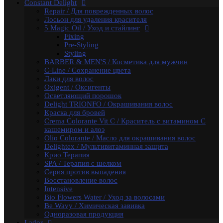
Constant Delight
Бальзамы и кондиционеры
Repair / Для поврежденных волос
Защита, Лечения и Восстановления
Лосьон для удаления красителя
Маски
5 Magic Oil / Уход и стайлинг
Масла
Fixing
Сыворотки
Pre-Styling
Уход за телом / Скрабы и пилинги
Styling
Шампуни
BARBER & MEN'S / Косметика для мужчин
Kapous
C-Line / Сохранение цвета
Total Reconstruction
Лаки для волос
Arganoil
Oxigent / Оксигенты
Обесцвечивающие продукты Arganoil
Осветляющий порошок
Стайлинг Arganoil
Delight TRIONFO / Окрашивания волос
Уход за волосами Arganoil
Краска для бровей
Aromatic Symphony
Crema Colorante Vit C / Краситель с витамином С
Biotin Energy
кашемиром и алоэ
Blond Bar
Olio Colorante / Масло для окрашивания волос
BLOND BAR Оттеночные Бальзамы
Delightex / Мультивитаминная защита
BLOND BAR Уход за Волосами
Крио Терапия
Brilliants Gloss
SPA / Терапия с шелком
Caring Line
Серия против выпадения
Gentleman Мужская серия
Восстановление волос
Glyoxy Sleek Hair Выпрямления волос
Intensive
Go-Wash
Bio Flowers Water / Уход за волосами
KAPOUS DEPILATION Депиляции
Be Wavy / Химическая завивка
Аксессуары для депиляции
Одноразовая продукция
Горячие воски
Lador