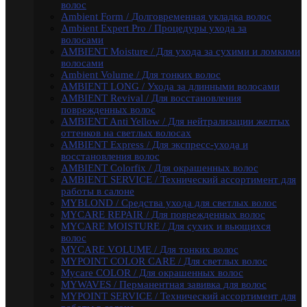
волос
MYCARE VOLUME / Для тонких волос
Ambient Form / Долговременная укладка волос
MYPOINT COLOR CARE / Для светлых волос
Ambient Expert Pro / Процедуры ухода за
Mycare COLOR / Для окрашенных волос
волосами
MYWAVES / Перманентная завивка для волос
AMBIENT Moisture / Для ухода за сухими и ломкими
MYPOINT SERVICE / Технический ассортимент для
волосами
работы в салоне
Ambient Volume / Для тонких волос
MYTREAT / Трихологическая серия
AMBIENT LONG / Ухода за длинными волосами
MAN.CODE / Мужская серия
AMBIENT Revival / Для восстановления
STYLE.UP / Средства для стайлинга
поврежденных волос
АКСЕССУАРЫ
AMBIENT Anti Yellow / Для нейтрализации желтых
EPICA
оттенков на светлых волосах
ADAPTO POWER / восстановления и укрепления
AMBIENT Express / Для экспресс-ухода и
волос
восстановления волос
LAMINATION SYSTEM
AMBIENT Colorfix / Для окрашенных волос
Окрашивание и осветление
AMBIENT SERVICE / Технический ассортимент для
КРЕМ-КРАСКА COLORSHADE
работы в салоне
Осветление
MYBLOND / Средства ухода для светлых волос
Окисляющая эмульсия
MYCARE REPAIR / Для поврежденных волос
Гель-краска Colordream
MYCARE MOISTURE / Для сухих и вьющихся
Оттеночные муссы
волос
SHAPE WAVE / Химическая завивка
MYCARE VOLUME / Для тонких волос
НАБОРЫ EPICA
MYPOINT COLOR CARE / Для светлых волос
Уход за кожей рук / Крем-мыло, Крем для рук
Mycare COLOR / Для окрашенных волос
Styling
MYWAVES / Перманентная завивка для волос
TOTAL CARE / Уход и защита
MYPOINT SERVICE / Технический ассортимент для
SPECIAL / Особенный уход