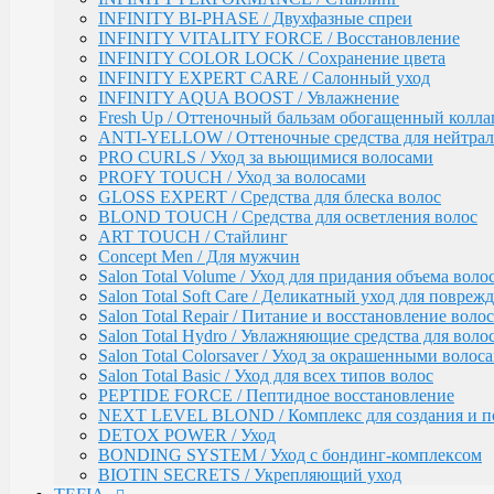
Salon Total Repair / Питание и восстановление волос
INFINITY BI-PHASE / Двухфазные спреи
Salon Total Hydro / Увлажняющие средства для воло
INFINITY VITALITY FORCE / Восстановление
Salon Total Colorsaver / Уход за окрашенными волос
INFINITY COLOR LOCK / Сохранение цвета
Salon Total Basic / Уход для всех типов волос
INFINITY EXPERT CARE / Салонный уход
PEPTIDE FORCE / Пептидное восстановление
INFINITY AQUA BOOST / Увлажнение
NEXT LEVEL BLOND / Комплекс для создания и п
Fresh Up / Оттеночный бальзам обогащенный колла
DETOX POWER / Уход
ANTI-YELLOW / Оттеночные средства для нейтра
BONDING SYSTEM / Уход с бондинг-комплексом
PRO CURLS / Уход за вьющимися волосами
BIOTIN SECRETS / Укрепляющий уход
PROFY TOUCH / Уход за волосами
GLOSS EXPERT / Средства для блеска волос
TEFIA
Окрашивание волос / Ambient, MYPOINT
BLOND TOUCH / Средства для осветления волос
ART TOUCH / Стайлинг
CALEIDO COLORS / Пигменты прямого дейс
Concept Men / Для мужчин
Перманентная крем-краска для волос Ambient 
Salon Total Volume / Уход для придания объема воло
Специальные оттенки для блондинок
Salon Total Soft Care / Деликатный уход для повре
Специальные оттенки для седых волос
Salon Total Repair / Питание и восстановление волос
Корректоры AMBIENT
Salon Total Hydro / Увлажняющие средства для воло
Основные оттенки AMBIENT
Salon Total Colorsaver / Уход за окрашенными волос
Средства для обесцвечивания волос / Ambient
Salon Total Basic / Уход для всех типов волос
Крем-окислитель / Ambient
PEPTIDE FORCE / Пептидное восстановление
Перманентная крем-краска для волос / MYPOI
NEXT LEVEL BLOND / Комплекс для создания и п
Корректоры
DETOX POWER / Уход
Специальные оттенки для седых волос
BONDING SYSTEM / Уход с бондинг-комплексом
Специальные оттенки - SPECIAL BLO
BIOTIN SECRETS / Укрепляющий уход
Основные (модные) оттенки MYPOINT