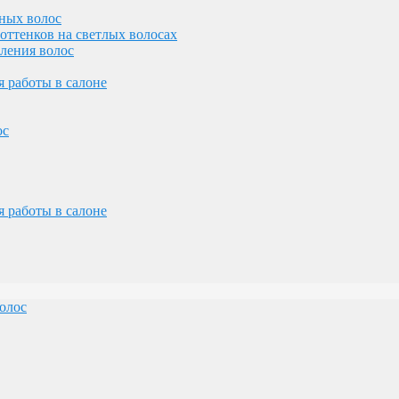
ных волос
оттенков на светлых волосах
вления волос
олос
 работы в салоне
ос
 работы в салоне
желез
лосами
олос
олос
ос