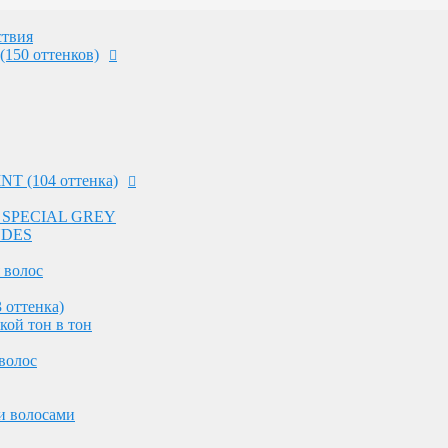
 волос
 оттенка)
твия
кой тон в тон
(150 оттенков)
волос
и волосами
NT (104 оттенка)
ных волос
оттенков на светлых волосах
 - SPECIAL GREY
ления волос
NDES
 работы в салоне
 волос
 оттенка)
ос
кой тон в тон
волос
 работы в салоне
и волосами