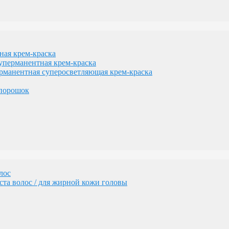
лос
та волос / для жирной кожи головы
я крем-краска
рманентная крем-краска
нентная суперосветляющая крем-краска
порошок
геном
изации желтизны
лос
та волос / для жирной кожи головы
сам
денных волос