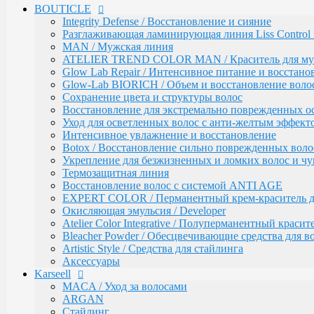
BOUTICLE
EXPERT COLOR / Перманентный крем-краситель для
Окисляющая эмульсия / Developer
Integrity Defense / Восстановление и сияние
Atelier Color Integrative / Полуперманентный красит
Разглаживающая ламинирующая линия Liss Control 
Bleacher Powder / Обесцвечивающие средства для в
MAN / Мужская линия
Artistic Style / Средства для стайлинга
ATELIER TREND COLOR MAN / Краситель для м
Аксессуары
Glow Lab Repair / Интенсивное питание и восстано
Glow-Lab BIORICH / Объем и восстановление воло
Karseell
MACA / Уход за волосами
Сохранение цвета и структуры волос
ARGAN
Восстановление для экстремально поврежденных о
Стайлинг
Уход для осветленных волос с анти-желтым эффект
Обесцвечивание
Интенсивное увлажнение и восстановление
Специальный уход
Botox / Восстановление сильно поврежденных воло
Укрепление для безжизненных и ломких волос и ч
KEBREN
Окрашивание и уход
Термозащитная линия
Воcстановление волос с системой ANTI AGE
COLORTEC / Красители
EXPERT COLOR / Перманентный крем-краситель для
COLORTEC PERMANENT / Перманентна
Окисляющая эмульсия / Developer
COLORTEC DEMI-PERMANENT / Полупе
Atelier Color Integrative / Полуперманентный краси
COLORTEC SUPER-LIGHTENING / Перма
Bleacher Powder / Обесцвечивающие средства для в
COLORTEC / Крем-окислитель
Artistic Style / Средства для стайлинга
BLOND FOUNDATION / Обесцвечивающий 
Аксессуары
EXPERT LINE / Уход
Karseell
RE:SHAPE / Стайлинг
INCREDIBLE VOLUME / Для объема волос
MACA / Уход за волосами
TOTAL REPAIR / Для восстановления волос
ARGAN
HYDRA THERAPY / Для увлажнения волос
Стайлинг