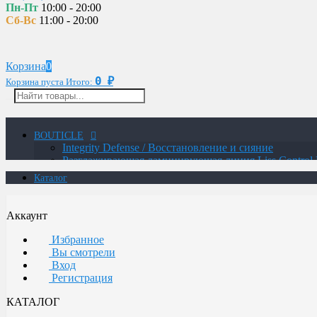
Пн-Пт
10:00 - 20:00
Сб-Вс
11:00 - 20:00
Корзина
0
0
Корзина пуста
Итого:
₽
BOUTICLE
Integrity Defense / Восстановление и сияние
Разглаживающая ламинирующая линия Liss Control 
MAN / Мужская линия
Каталог
ATELIER TREND COLOR MAN / Краситель для м
Glow Lab Repair / Интенсивное питание и восстано
Glow-Lab BIORICH / Объем и восстановление воло
Аккаунт
Сохранение цвета и структуры волос
Восстановление для экстремально поврежденных о
Избранное
Уход для осветленных волос с анти-желтым эффект
Вы смотрели
Интенсивное увлажнение и восстановление
Вход
Botox / Восстановление сильно поврежденных воло
Регистрация
Укрепление для безжизненных и ломких волос и ч
Термозащитная линия
КАТАЛОГ
Воcстановление волос с системой ANTI AGE