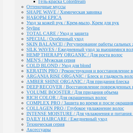
AMBER SHINE ORGANIC / Для придания блеска
Гель-краска Colordream
DEEP RECOVER / Восстановление поврежденных 
Оттеночные муссы
VOLUME BOOSTER / Для придания объема
SHAPE WAVE / Химическая завивка
RICH COLOR / Для окрашенных волос
НАБОРЫ EPICA
COMPLEX PRO / Защита во время и после окрашив
Уход за кожей рук / Крем-мыло, Крем для рук
COLLAGEN PRO / Глубокое увлажнение волос
Styling
INTENSE MOISTURE / Для увлажнения и питания 
TOTAL CARE / Уход и защита
DAILY HAIRCARE / Ежедневный уход
SPECIAL / Особенный уход
Техническая серия
SKIN BALANCE| / Регулирование работы сальных 
Аксессуары
SILK WAVES / Ежедневный уход за вьющимися во
HEMP THERAPY ORGANIC / Для роста волос
Ollin
PINK DREAM / Линия тонирующих средств для све
MEN'S / Мужская серия
L&P SYSTEM / Липидная система глубокого восста
COLD BLOND / Уход для blond
НАБОРЫ
KERATIN PRO / Реконструкция и восстановление в
Anti-Yellow / Для нейтрализации жёлтых оттенков
ARGANIA RISE ORGANIC / Блеск и гладкость вол
Salon Beauty / Уход для увлажнения, питания и ярко
AMBER SHINE ORGANIC / Для придания блеска
Ultimate Care / Уход для окрашенных, поврежденных
DEEP RECOVER / Восстановление поврежденных 
Basic Line / Салонная линия по уходу за волосами
VOLUME BOOSTER / Для придания объема
Bionika / Комплексный уход для волос и кожи голо
RICH COLOR / Для окрашенных волос
COMPLEX PRO / Защита во время и после окраши
BIONIKA - От корней до кончиков
COLLAGEN PRO / Глубокое увлажнение волос
BIONIKA - Питание и блеск
INTENSE MOISTURE / Для увлажнения и питания 
BIONIKA - Плотность волос
DAILY HAIRCARE / Ежедневный уход
BIONIKA - Против выпадения волос
Техническая серия
BIONIKA - Реконструктор
Аксессуары
BIONIKA - Экстра увлажнение