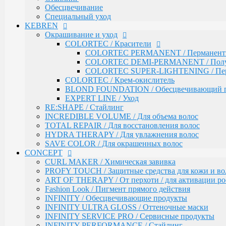
SAVE COLOR / Для окрашенных волос
Обесцвечивание
Специальный уход
CONCEPT
KEBREN
CURL MAKER / Химическая завивка
PROFY TOUCH / Защитные средства для кожи и во
Окрашивание и уход
ART OF THERAPY / От перхоти / для активации рос
COLORTEC / Красители
Fashion Look / Пигмент прямого действия
COLORTEC PERMANENT / Перманентна
INFINITY / Обесцвечивающие продукты
COLORTEC DEMI-PERMANENT / Полупе
INFINITY ULTRA GLOSS / Оттеночные маски
COLORTEC SUPER-LIGHTENING / Перма
INFINITY SERVICE PRO / Сервисные продукты
COLORTEC / Крем-окислитель
INFINITY PERFORMANCE / Стайлинг
BLOND FOUNDATION / Обесцвечивающий 
INFINITY BI-PHASE / Двухфазные спреи
EXPERT LINE / Уход
INFINITY VITALITY FORCE / Восстановление
RE:SHAPE / Стайлинг
INFINITY COLOR LOCK / Сохранение цвета
INCREDIBLE VOLUME / Для объема волос
INFINITY EXPERT CARE / Салонный уход
TOTAL REPAIR / Для восстановления волос
INFINITY AQUA BOOST / Увлажнение
HYDRA THERAPY / Для увлажнения волос
Fresh Up / Оттеночный бальзам обогащенный колла
SAVE COLOR / Для окрашенных волос
CONCEPT
ANTI-YELLOW / Оттеночные средства для нейтрал
PRO CURLS / Уход за вьющимися волосами
CURL MAKER / Химическая завивка
PROFY TOUCH / Уход за волосами
PROFY TOUCH / Защитные средства для кожи и во
GLOSS EXPERT / Средства для блеска волос
ART OF THERAPY / От перхоти / для активации рос
BLOND TOUCH / Средства для осветления волос
Fashion Look / Пигмент прямого действия
ART TOUCH / Стайлинг
INFINITY / Обесцвечивающие продукты
Concept Men / Для мужчин
INFINITY ULTRA GLOSS / Оттеночные маски
Salon Total Volume / Уход для придания объема воло
INFINITY SERVICE PRO / Сервисные продукты
Salon Total Soft Care / Деликатный уход для повреж
INFINITY PERFORMANCE / Стайлинг