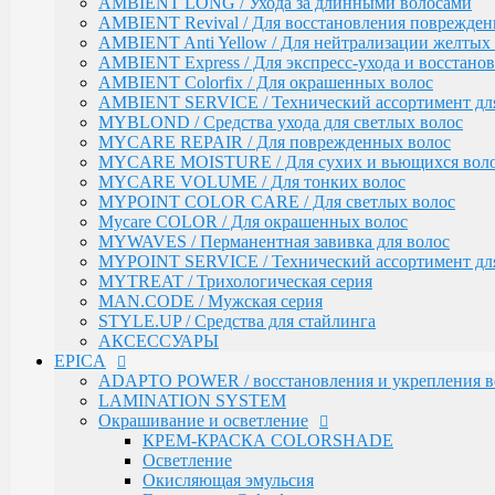
MAN.CODE / Мужская серия
AMBIENT LONG / Ухода за длинными волосами
STYLE.UP / Средства для стайлинга
AMBIENT Revival / Для восстановления поврежден
АКСЕССУАРЫ
AMBIENT Anti Yellow / Для нейтрализации желтых 
AMBIENT Express / Для экспресс-ухода и восстано
EPICA
ADAPTO POWER / восстановления и укрепления в
AMBIENT Colorfix / Для окрашенных волос
LAMINATION SYSTEM
AMBIENT SERVICE / Технический ассортимент для
Окрашивание и осветление
MYBLOND / Средства ухода для светлых волос
MYCARE REPAIR / Для поврежденных волос
КРЕМ-КРАСКА COLORSHADE
MYCARE MOISTURE / Для сухих и вьющихся вол
Осветление
MYCARE VOLUME / Для тонких волос
Окисляющая эмульсия
MYPOINT COLOR CARE / Для светлых волос
Гель-краска Colordream
Оттеночные муссы
Mycare COLOR / Для окрашенных волос
SHAPE WAVE / Химическая завивка
MYWAVES / Перманентная завивка для волос
НАБОРЫ EPICA
MYPOINT SERVICE / Технический ассортимент для
Уход за кожей рук / Крем-мыло, Крем для рук
MYTREAT / Трихологическая серия
Styling
MAN.CODE / Мужская серия
TOTAL CARE / Уход и защита
STYLE.UP / Средства для стайлинга
SPECIAL / Особенный уход
АКСЕССУАРЫ
EPICA
SKIN BALANCE| / Регулирование работы сальных 
SILK WAVES / Ежедневный уход за вьющимися во
ADAPTO POWER / восстановления и укрепления в
HEMP THERAPY ORGANIC / Для роста волос
LAMINATION SYSTEM
MEN'S / Мужская серия
Окрашивание и осветление
COLD BLOND / Уход для blond
КРЕМ-КРАСКА COLORSHADE
KERATIN PRO / Реконструкция и восстановление в
Осветление
ARGANIA RISE ORGANIC / Блеск и гладкость вол
Окисляющая эмульсия