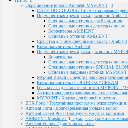
TEFIA
Mypoint Bleach / Средства для обесцвечивания
Окрашивание волос / Ambient, MYPOINT
Крем-окислитель / COLOR OXYCREAM
Гель-краска для волос тон в тон MYPOINT (33
CALEIDO COLORS / Пигменты прямого дейс
Активаторы для окрашивания волос гель-крас
Перманентная крем-краска для волос Ambient 
MYPOINT / Краска для бровей и ресниц
Специальные оттенки для блондинок
BTX Forte / Трехэтапная программа реконструкции 
Специальные оттенки для седых волос
Ambient Form / Долговременная укладка волос
Корректоры AMBIENT
Ambient Expert Pro / Процедуры ухода за волосами
Основные оттенки AMBIENT
AMBIENT Moisture / Для ухода за сухими и ломким
Средства для обесцвечивания волос / Ambient
Ambient Volume / Для тонких волос
Крем-окислитель / Ambient
AMBIENT LONG / Ухода за длинными волосами
Перманентная крем-краска для волос / MYPOI
AMBIENT Revival / Для восстановления поврежден
Корректоры
AMBIENT Anti Yellow / Для нейтрализации желтых 
Специальные оттенки для седых волос
AMBIENT Express / Для экспресс-ухода и восстанов
Специальные оттенки - SPECIAL BLO
AMBIENT Colorfix / Для окрашенных волос
Основные (модные) оттенки MYPOINT
AMBIENT SERVICE / Технический ассортимент для
Mypoint Bleach / Средства для обесцвечивания
MYBLOND / Средства ухода для светлых волос
Крем-окислитель / COLOR OXYCREAM
MYCARE REPAIR / Для поврежденных волос
Гель-краска для волос тон в тон MYPOINT (33
MYCARE MOISTURE / Для сухих и вьющихся вол
Активаторы для окрашивания волос гель-крас
MYCARE VOLUME / Для тонких волос
MYPOINT / Краска для бровей и ресниц
MYPOINT COLOR CARE / Для светлых волос
BTX Forte / Трехэтапная программа реконструкции 
Mycare COLOR / Для окрашенных волос
Ambient Form / Долговременная укладка волос
MYWAVES / Перманентная завивка для волос
Ambient Expert Pro / Процедуры ухода за волосами
MYPOINT SERVICE / Технический ассортимент для
AMBIENT Moisture / Для ухода за сухими и ломким
MYTREAT / Трихологическая серия
Ambient Volume / Для тонких волос