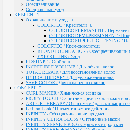
SAVE COLOR / Для окрашенных волос
Обесцвечивание
Специальный уход
CONCEPT
KEBREN
CURL MAKER / Химическая завивка
PROFY TOUCH / Защитные средства для кожи и во
Окрашивание и уход
ART OF THERAPY / От перхоти / для активации рос
COLORTEC / Красители
Fashion Look / Пигмент прямого действия
COLORTEC PERMANENT / Перманентна
INFINITY / Обесцвечивающие продукты
COLORTEC DEMI-PERMANENT / Полупе
INFINITY ULTRA GLOSS / Оттеночные маски
COLORTEC SUPER-LIGHTENING / Перма
INFINITY SERVICE PRO / Сервисные продукты
COLORTEC / Крем-окислитель
INFINITY PERFORMANCE / Стайлинг
BLOND FOUNDATION / Обесцвечивающий 
INFINITY BI-PHASE / Двухфазные спреи
EXPERT LINE / Уход
INFINITY VITALITY FORCE / Восстановление
RE:SHAPE / Стайлинг
INFINITY COLOR LOCK / Сохранение цвета
INCREDIBLE VOLUME / Для объема волос
INFINITY EXPERT CARE / Салонный уход
TOTAL REPAIR / Для восстановления волос
INFINITY AQUA BOOST / Увлажнение
HYDRA THERAPY / Для увлажнения волос
Fresh Up / Оттеночный бальзам обогащенный колла
SAVE COLOR / Для окрашенных волос
CONCEPT
ANTI-YELLOW / Оттеночные средства для нейтрал
PRO CURLS / Уход за вьющимися волосами
CURL MAKER / Химическая завивка
PROFY TOUCH / Уход за волосами
PROFY TOUCH / Защитные средства для кожи и во
GLOSS EXPERT / Средства для блеска волос
ART OF THERAPY / От перхоти / для активации рос
BLOND TOUCH / Средства для осветления волос
Fashion Look / Пигмент прямого действия
ART TOUCH / Стайлинг
INFINITY / Обесцвечивающие продукты
Concept Men / Для мужчин
INFINITY ULTRA GLOSS / Оттеночные маски
Salon Total Volume / Уход для придания объема воло
INFINITY SERVICE PRO / Сервисные продукты
Salon Total Soft Care / Деликатный уход для повреж
INFINITY PERFORMANCE / Стайлинг