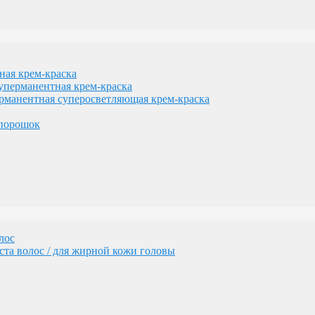
лос
та волос / для жирной кожи головы
я крем-краска
рманентная крем-краска
нентная суперосветляющая крем-краска
порошок
геном
изации желтизны
лос
та волос / для жирной кожи головы
сам
денных волос