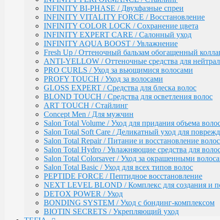
Salon Total Repair / Питание и восстановление волос
INFINITY BI-PHASE / Двухфазные спреи
Salon Total Hydro / Увлажняющие средства для воло
INFINITY VITALITY FORCE / Восстановление
Salon Total Colorsaver / Уход за окрашенными волос
INFINITY COLOR LOCK / Сохранение цвета
Salon Total Basic / Уход для всех типов волос
INFINITY EXPERT CARE / Салонный уход
PEPTIDE FORCE / Пептидное восстановление
INFINITY AQUA BOOST / Увлажнение
NEXT LEVEL BLOND / Комплекс для создания и п
Fresh Up / Оттеночный бальзам обогащенный колла
DETOX POWER / Уход
ANTI-YELLOW / Оттеночные средства для нейтра
BONDING SYSTEM / Уход с бондинг-комплексом
PRO CURLS / Уход за вьющимися волосами
BIOTIN SECRETS / Укрепляющий уход
PROFY TOUCH / Уход за волосами
GLOSS EXPERT / Средства для блеска волос
TEFIA
Окрашивание волос / Ambient, MYPOINT
BLOND TOUCH / Средства для осветления волос
ART TOUCH / Стайлинг
CALEIDO COLORS / Пигменты прямого дейс
Concept Men / Для мужчин
Перманентная крем-краска для волос Ambient 
Salon Total Volume / Уход для придания объема воло
Специальные оттенки для блондинок
Salon Total Soft Care / Деликатный уход для повре
Специальные оттенки для седых волос
Salon Total Repair / Питание и восстановление волос
Корректоры AMBIENT
Salon Total Hydro / Увлажняющие средства для воло
Основные оттенки AMBIENT
Salon Total Colorsaver / Уход за окрашенными волос
Средства для обесцвечивания волос / Ambient
Salon Total Basic / Уход для всех типов волос
Крем-окислитель / Ambient
PEPTIDE FORCE / Пептидное восстановление
Перманентная крем-краска для волос / MYPOI
NEXT LEVEL BLOND / Комплекс для создания и п
Корректоры
DETOX POWER / Уход
Специальные оттенки для седых волос
BONDING SYSTEM / Уход с бондинг-комплексом
Специальные оттенки - SPECIAL BLO
BIOTIN SECRETS / Укрепляющий уход
Основные (модные) оттенки MYPOINT