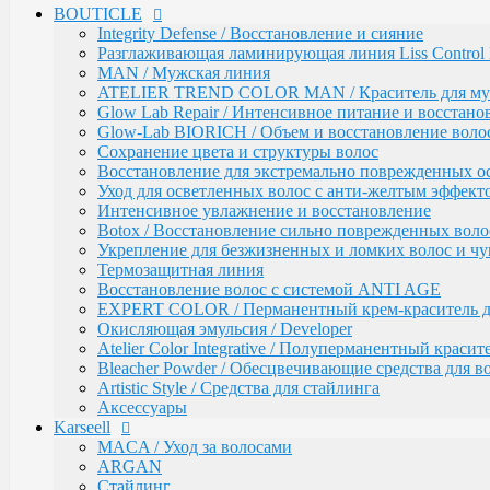
BOUTICLE
EXPERT COLOR / Перманентный крем-краситель для
Окисляющая эмульсия / Developer
Integrity Defense / Восстановление и сияние
Atelier Color Integrative / Полуперманентный красит
Разглаживающая ламинирующая линия Liss Control 
Bleacher Powder / Обесцвечивающие средства для в
MAN / Мужская линия
Artistic Style / Средства для стайлинга
ATELIER TREND COLOR MAN / Краситель для м
Аксессуары
Glow Lab Repair / Интенсивное питание и восстано
Glow-Lab BIORICH / Объем и восстановление воло
Karseell
MACA / Уход за волосами
Сохранение цвета и структуры волос
ARGAN
Восстановление для экстремально поврежденных о
Стайлинг
Уход для осветленных волос с анти-желтым эффект
Обесцвечивание
Интенсивное увлажнение и восстановление
Специальный уход
Botox / Восстановление сильно поврежденных воло
Укрепление для безжизненных и ломких волос и ч
KEBREN
Окрашивание и уход
Термозащитная линия
Воcстановление волос с системой ANTI AGE
COLORTEC / Красители
EXPERT COLOR / Перманентный крем-краситель для
COLORTEC PERMANENT / Перманентна
Окисляющая эмульсия / Developer
COLORTEC DEMI-PERMANENT / Полупе
Atelier Color Integrative / Полуперманентный краси
COLORTEC SUPER-LIGHTENING / Перма
Bleacher Powder / Обесцвечивающие средства для в
COLORTEC / Крем-окислитель
Artistic Style / Средства для стайлинга
BLOND FOUNDATION / Обесцвечивающий 
Аксессуары
EXPERT LINE / Уход
Karseell
RE:SHAPE / Стайлинг
INCREDIBLE VOLUME / Для объема волос
MACA / Уход за волосами
TOTAL REPAIR / Для восстановления волос
ARGAN
HYDRA THERAPY / Для увлажнения волос
Стайлинг