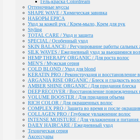
AMBER SHINE ORGANIC / Для придания блеска
Гель-краска Colordream
DEEP RECOVER / Восстановление поврежденных 
Оттеночные муссы
VOLUME BOOSTER / Для придания объема
SHAPE WAVE / Химическая завивка
RICH COLOR / Для окрашенных волос
НАБОРЫ EPICA
COMPLEX PRO / Защита во время и после окрашив
Уход за кожей рук / Крем-мыло, Крем для рук
COLLAGEN PRO / Глубокое увлажнение волос
Styling
INTENSE MOISTURE / Для увлажнения и питания 
TOTAL CARE / Уход и защита
DAILY HAIRCARE / Ежедневный уход
SPECIAL / Особенный уход
Техническая серия
SKIN BALANCE| / Регулирование работы сальных 
Аксессуары
SILK WAVES / Ежедневный уход за вьющимися во
HEMP THERAPY ORGANIC / Для роста волос
Ollin
PINK DREAM / Линия тонирующих средств для све
MEN'S / Мужская серия
L&P SYSTEM / Липидная система глубокого восста
COLD BLOND / Уход для blond
НАБОРЫ
KERATIN PRO / Реконструкция и восстановление в
Anti-Yellow / Для нейтрализации жёлтых оттенков
ARGANIA RISE ORGANIC / Блеск и гладкость вол
Salon Beauty / Уход для увлажнения, питания и ярко
AMBER SHINE ORGANIC / Для придания блеска
Ultimate Care / Уход для окрашенных, поврежденных
DEEP RECOVER / Восстановление поврежденных 
Basic Line / Салонная линия по уходу за волосами
VOLUME BOOSTER / Для придания объема
Bionika / Комплексный уход для волос и кожи голо
RICH COLOR / Для окрашенных волос
COMPLEX PRO / Защита во время и после окраши
BIONIKA - От корней до кончиков
COLLAGEN PRO / Глубокое увлажнение волос
BIONIKA - Питание и блеск
INTENSE MOISTURE / Для увлажнения и питания 
BIONIKA - Плотность волос
DAILY HAIRCARE / Ежедневный уход
BIONIKA - Против выпадения волос
Техническая серия
BIONIKA - Реконструктор
Аксессуары
BIONIKA - Экстра увлажнение