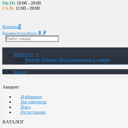
Пн-Пт
10:00 - 20:00
Сб-Вс
11:00 - 20:00
Корзина
0
0
₽
Корзина пуста
Итого:
BOUTICLE
Integrity Defense / Восстановление и сияние
Разглаживающая ламинирующая линия Liss Control 
MAN / Мужская линия
Каталог
ATELIER TREND COLOR MAN / Краситель для м
Glow Lab Repair / Интенсивное питание и восстано
Glow-Lab BIORICH / Объем и восстановление воло
Аккаунт
Сохранение цвета и структуры волос
Восстановление для экстремально поврежденных о
Избранное
Уход для осветленных волос с анти-желтым эффект
Вы смотрели
Интенсивное увлажнение и восстановление
Вход
Botox / Восстановление сильно поврежденных воло
Регистрация
Укрепление для безжизненных и ломких волос и ч
Термозащитная линия
КАТАЛОГ
Воcстановление волос с системой ANTI AGE