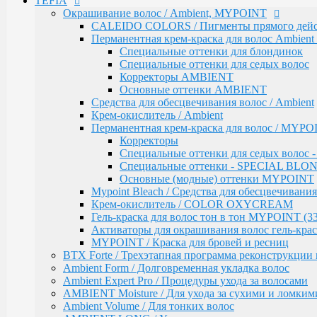
TEFIA
Mypoint Bleach / Средства для обесцвечивания
Окрашивание волос / Ambient, MYPOINT
Крем-окислитель / COLOR OXYCREAM
Гель-краска для волос тон в тон MYPOINT (33
CALEIDO COLORS / Пигменты прямого дейс
Активаторы для окрашивания волос гель-крас
Перманентная крем-краска для волос Ambient 
MYPOINT / Краска для бровей и ресниц
Специальные оттенки для блондинок
BTX Forte / Трехэтапная программа реконструкции 
Специальные оттенки для седых волос
Ambient Form / Долговременная укладка волос
Корректоры AMBIENT
Ambient Expert Pro / Процедуры ухода за волосами
Основные оттенки AMBIENT
AMBIENT Moisture / Для ухода за сухими и ломким
Средства для обесцвечивания волос / Ambient
Ambient Volume / Для тонких волос
Крем-окислитель / Ambient
AMBIENT LONG / Ухода за длинными волосами
Перманентная крем-краска для волос / MYPOI
AMBIENT Revival / Для восстановления поврежден
Корректоры
AMBIENT Anti Yellow / Для нейтрализации желтых 
Специальные оттенки для седых волос
AMBIENT Express / Для экспресс-ухода и восстанов
Специальные оттенки - SPECIAL BLO
AMBIENT Colorfix / Для окрашенных волос
Основные (модные) оттенки MYPOINT
AMBIENT SERVICE / Технический ассортимент для
Mypoint Bleach / Средства для обесцвечивания
MYBLOND / Средства ухода для светлых волос
Крем-окислитель / COLOR OXYCREAM
MYCARE REPAIR / Для поврежденных волос
Гель-краска для волос тон в тон MYPOINT (33
MYCARE MOISTURE / Для сухих и вьющихся вол
Активаторы для окрашивания волос гель-крас
MYCARE VOLUME / Для тонких волос
MYPOINT / Краска для бровей и ресниц
MYPOINT COLOR CARE / Для светлых волос
BTX Forte / Трехэтапная программа реконструкции 
Mycare COLOR / Для окрашенных волос
Ambient Form / Долговременная укладка волос
MYWAVES / Перманентная завивка для волос
Ambient Expert Pro / Процедуры ухода за волосами
MYPOINT SERVICE / Технический ассортимент для
AMBIENT Moisture / Для ухода за сухими и ломким
MYTREAT / Трихологическая серия
Ambient Volume / Для тонких волос