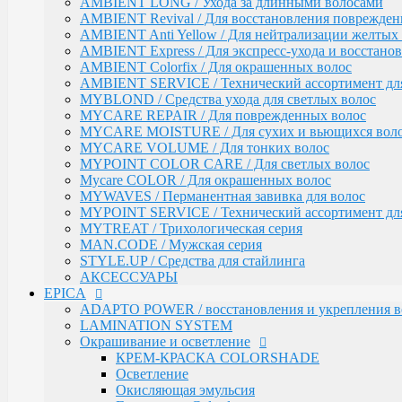
MAN.CODE / Мужская серия
AMBIENT LONG / Ухода за длинными волосами
STYLE.UP / Средства для стайлинга
AMBIENT Revival / Для восстановления поврежден
АКСЕССУАРЫ
AMBIENT Anti Yellow / Для нейтрализации желтых 
AMBIENT Express / Для экспресс-ухода и восстано
EPICA
ADAPTO POWER / восстановления и укрепления в
AMBIENT Colorfix / Для окрашенных волос
LAMINATION SYSTEM
AMBIENT SERVICE / Технический ассортимент для
Окрашивание и осветление
MYBLOND / Средства ухода для светлых волос
MYCARE REPAIR / Для поврежденных волос
КРЕМ-КРАСКА COLORSHADE
MYCARE MOISTURE / Для сухих и вьющихся вол
Осветление
MYCARE VOLUME / Для тонких волос
Окисляющая эмульсия
MYPOINT COLOR CARE / Для светлых волос
Гель-краска Colordream
Оттеночные муссы
Mycare COLOR / Для окрашенных волос
SHAPE WAVE / Химическая завивка
MYWAVES / Перманентная завивка для волос
НАБОРЫ EPICA
MYPOINT SERVICE / Технический ассортимент для
Уход за кожей рук / Крем-мыло, Крем для рук
MYTREAT / Трихологическая серия
Styling
MAN.CODE / Мужская серия
TOTAL CARE / Уход и защита
STYLE.UP / Средства для стайлинга
SPECIAL / Особенный уход
АКСЕССУАРЫ
EPICA
SKIN BALANCE| / Регулирование работы сальных 
SILK WAVES / Ежедневный уход за вьющимися во
ADAPTO POWER / восстановления и укрепления в
HEMP THERAPY ORGANIC / Для роста волос
LAMINATION SYSTEM
MEN'S / Мужская серия
Окрашивание и осветление
COLD BLOND / Уход для blond
КРЕМ-КРАСКА COLORSHADE
KERATIN PRO / Реконструкция и восстановление в
Осветление
ARGANIA RISE ORGANIC / Блеск и гладкость вол
Окисляющая эмульсия