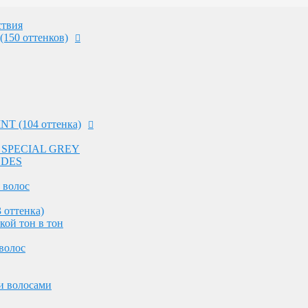
 волос
 оттенка)
твия
кой тон в тон
(150 оттенков)
волос
и волосами
NT (104 оттенка)
ных волос
оттенков на светлых волосах
 - SPECIAL GREY
ления волос
NDES
 работы в салоне
 волос
 оттенка)
ос
кой тон в тон
волос
 работы в салоне
и волосами