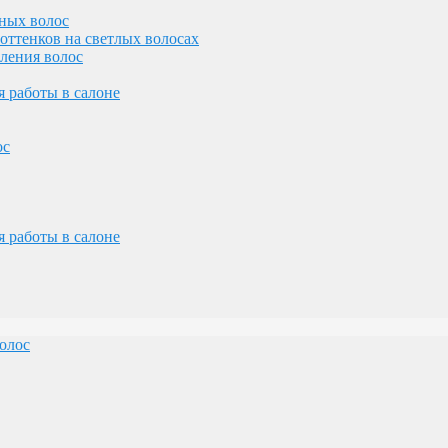
ных волос
оттенков на светлых волосах
вления волос
олос
 работы в салоне
ос
 работы в салоне
желез
лосами
олос
олос
ос