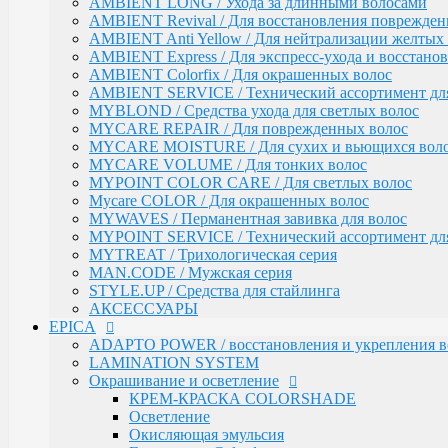
MAN.CODE / Мужская серия
AMBIENT LONG / Ухода за длинными волосами
STYLE.UP / Средства для стайлинга
AMBIENT Revival / Для восстановления поврежден
АКСЕССУАРЫ
AMBIENT Anti Yellow / Для нейтрализации желтых 
AMBIENT Express / Для экспресс-ухода и восстано
EPICA
ADAPTO POWER / восстановления и укрепления в
AMBIENT Colorfix / Для окрашенных волос
LAMINATION SYSTEM
AMBIENT SERVICE / Технический ассортимент для
Окрашивание и осветление
MYBLOND / Средства ухода для светлых волос
MYCARE REPAIR / Для поврежденных волос
КРЕМ-КРАСКА COLORSHADE
MYCARE MOISTURE / Для сухих и вьющихся вол
Осветление
MYCARE VOLUME / Для тонких волос
Окисляющая эмульсия
MYPOINT COLOR CARE / Для светлых волос
Гель-краска Colordream
Оттеночные муссы
Mycare COLOR / Для окрашенных волос
SHAPE WAVE / Химическая завивка
MYWAVES / Перманентная завивка для волос
НАБОРЫ EPICA
MYPOINT SERVICE / Технический ассортимент для
Уход за кожей рук / Крем-мыло, Крем для рук
MYTREAT / Трихологическая серия
Styling
MAN.CODE / Мужская серия
TOTAL CARE / Уход и защита
STYLE.UP / Средства для стайлинга
SPECIAL / Особенный уход
АКСЕССУАРЫ
EPICA
SKIN BALANCE| / Регулирование работы сальных 
SILK WAVES / Ежедневный уход за вьющимися во
ADAPTO POWER / восстановления и укрепления в
HEMP THERAPY ORGANIC / Для роста волос
LAMINATION SYSTEM
MEN'S / Мужская серия
Окрашивание и осветление
COLD BLOND / Уход для blond
КРЕМ-КРАСКА COLORSHADE
KERATIN PRO / Реконструкция и восстановление в
Осветление
ARGANIA RISE ORGANIC / Блеск и гладкость вол
Окисляющая эмульсия