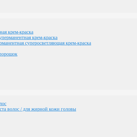
лос
та волос / для жирной кожи головы
я крем-краска
рманентная крем-краска
нентная суперосветляющая крем-краска
порошок
геном
изации желтизны
лос
та волос / для жирной кожи головы
сам
денных волос