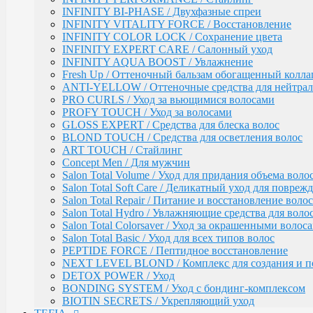
Salon Total Repair / Питание и восстановление волос
INFINITY BI-PHASE / Двухфазные спреи
Salon Total Hydro / Увлажняющие средства для воло
INFINITY VITALITY FORCE / Восстановление
Salon Total Colorsaver / Уход за окрашенными волос
INFINITY COLOR LOCK / Сохранение цвета
Salon Total Basic / Уход для всех типов волос
INFINITY EXPERT CARE / Салонный уход
PEPTIDE FORCE / Пептидное восстановление
INFINITY AQUA BOOST / Увлажнение
NEXT LEVEL BLOND / Комплекс для создания и п
Fresh Up / Оттеночный бальзам обогащенный колла
DETOX POWER / Уход
ANTI-YELLOW / Оттеночные средства для нейтра
BONDING SYSTEM / Уход с бондинг-комплексом
PRO CURLS / Уход за вьющимися волосами
BIOTIN SECRETS / Укрепляющий уход
PROFY TOUCH / Уход за волосами
GLOSS EXPERT / Средства для блеска волос
TEFIA
Окрашивание волос / Ambient, MYPOINT
BLOND TOUCH / Средства для осветления волос
ART TOUCH / Стайлинг
CALEIDO COLORS / Пигменты прямого дейс
Concept Men / Для мужчин
Перманентная крем-краска для волос Ambient 
Salon Total Volume / Уход для придания объема воло
Специальные оттенки для блондинок
Salon Total Soft Care / Деликатный уход для повре
Специальные оттенки для седых волос
Salon Total Repair / Питание и восстановление волос
Корректоры AMBIENT
Salon Total Hydro / Увлажняющие средства для воло
Основные оттенки AMBIENT
Salon Total Colorsaver / Уход за окрашенными волос
Средства для обесцвечивания волос / Ambient
Salon Total Basic / Уход для всех типов волос
Крем-окислитель / Ambient
PEPTIDE FORCE / Пептидное восстановление
Перманентная крем-краска для волос / MYPOI
NEXT LEVEL BLOND / Комплекс для создания и п
Корректоры
DETOX POWER / Уход
Специальные оттенки для седых волос
BONDING SYSTEM / Уход с бондинг-комплексом
Специальные оттенки - SPECIAL BLO
BIOTIN SECRETS / Укрепляющий уход
Основные (модные) оттенки MYPOINT