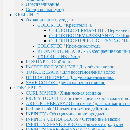
SAVE COLOR / Для окрашенных волос
Обесцвечивание
Специальный уход
CONCEPT
KEBREN
CURL MAKER / Химическая завивка
PROFY TOUCH / Защитные средства для кожи и во
Окрашивание и уход
ART OF THERAPY / От перхоти / для активации рос
COLORTEC / Красители
Fashion Look / Пигмент прямого действия
COLORTEC PERMANENT / Перманентна
INFINITY / Обесцвечивающие продукты
COLORTEC DEMI-PERMANENT / Полупе
INFINITY ULTRA GLOSS / Оттеночные маски
COLORTEC SUPER-LIGHTENING / Перма
INFINITY SERVICE PRO / Сервисные продукты
COLORTEC / Крем-окислитель
INFINITY PERFORMANCE / Стайлинг
BLOND FOUNDATION / Обесцвечивающий 
INFINITY BI-PHASE / Двухфазные спреи
EXPERT LINE / Уход
INFINITY VITALITY FORCE / Восстановление
RE:SHAPE / Стайлинг
INFINITY COLOR LOCK / Сохранение цвета
INCREDIBLE VOLUME / Для объема волос
INFINITY EXPERT CARE / Салонный уход
TOTAL REPAIR / Для восстановления волос
INFINITY AQUA BOOST / Увлажнение
HYDRA THERAPY / Для увлажнения волос
Fresh Up / Оттеночный бальзам обогащенный колла
SAVE COLOR / Для окрашенных волос
CONCEPT
ANTI-YELLOW / Оттеночные средства для нейтрал
PRO CURLS / Уход за вьющимися волосами
CURL MAKER / Химическая завивка
PROFY TOUCH / Уход за волосами
PROFY TOUCH / Защитные средства для кожи и во
GLOSS EXPERT / Средства для блеска волос
ART OF THERAPY / От перхоти / для активации рос
BLOND TOUCH / Средства для осветления волос
Fashion Look / Пигмент прямого действия
ART TOUCH / Стайлинг
INFINITY / Обесцвечивающие продукты
Concept Men / Для мужчин
INFINITY ULTRA GLOSS / Оттеночные маски
Salon Total Volume / Уход для придания объема воло
INFINITY SERVICE PRO / Сервисные продукты
Salon Total Soft Care / Деликатный уход для повреж
INFINITY PERFORMANCE / Стайлинг