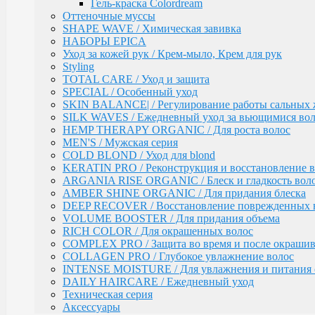
AMBER SHINE ORGANIC / Для придания блеска
Гель-краска Colordream
DEEP RECOVER / Восстановление поврежденных 
Оттеночные муссы
VOLUME BOOSTER / Для придания объема
SHAPE WAVE / Химическая завивка
RICH COLOR / Для окрашенных волос
НАБОРЫ EPICA
COMPLEX PRO / Защита во время и после окрашив
Уход за кожей рук / Крем-мыло, Крем для рук
COLLAGEN PRO / Глубокое увлажнение волос
Styling
INTENSE MOISTURE / Для увлажнения и питания 
TOTAL CARE / Уход и защита
DAILY HAIRCARE / Ежедневный уход
SPECIAL / Особенный уход
Техническая серия
SKIN BALANCE| / Регулирование работы сальных 
Аксессуары
SILK WAVES / Ежедневный уход за вьющимися во
HEMP THERAPY ORGANIC / Для роста волос
Ollin
PINK DREAM / Линия тонирующих средств для све
MEN'S / Мужская серия
L&P SYSTEM / Липидная система глубокого восста
COLD BLOND / Уход для blond
НАБОРЫ
KERATIN PRO / Реконструкция и восстановление в
Anti-Yellow / Для нейтрализации жёлтых оттенков
ARGANIA RISE ORGANIC / Блеск и гладкость вол
Salon Beauty / Уход для увлажнения, питания и ярко
AMBER SHINE ORGANIC / Для придания блеска
Ultimate Care / Уход для окрашенных, поврежденных
DEEP RECOVER / Восстановление поврежденных 
Basic Line / Салонная линия по уходу за волосами
VOLUME BOOSTER / Для придания объема
Bionika / Комплексный уход для волос и кожи голо
RICH COLOR / Для окрашенных волос
COMPLEX PRO / Защита во время и после окраши
BIONIKA - От корней до кончиков
COLLAGEN PRO / Глубокое увлажнение волос
BIONIKA - Питание и блеск
INTENSE MOISTURE / Для увлажнения и питания 
BIONIKA - Плотность волос
DAILY HAIRCARE / Ежедневный уход
BIONIKA - Против выпадения волос
Техническая серия
BIONIKA - Реконструктор
Аксессуары
BIONIKA - Экстра увлажнение