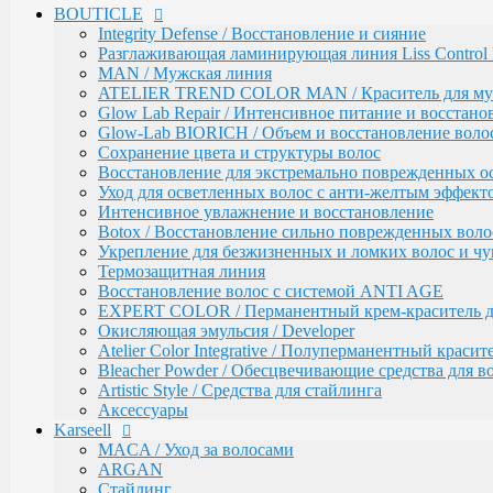
BOUTICLE
EXPERT COLOR / Перманентный крем-краситель для
Окисляющая эмульсия / Developer
Integrity Defense / Восстановление и сияние
Atelier Color Integrative / Полуперманентный красит
Разглаживающая ламинирующая линия Liss Control 
Bleacher Powder / Обесцвечивающие средства для в
MAN / Мужская линия
Artistic Style / Средства для стайлинга
ATELIER TREND COLOR MAN / Краситель для м
Аксессуары
Glow Lab Repair / Интенсивное питание и восстано
Glow-Lab BIORICH / Объем и восстановление воло
Karseell
MACA / Уход за волосами
Сохранение цвета и структуры волос
ARGAN
Восстановление для экстремально поврежденных о
Стайлинг
Уход для осветленных волос с анти-желтым эффект
Обесцвечивание
Интенсивное увлажнение и восстановление
Специальный уход
Botox / Восстановление сильно поврежденных воло
Укрепление для безжизненных и ломких волос и ч
KEBREN
Окрашивание и уход
Термозащитная линия
Воcстановление волос с системой ANTI AGE
COLORTEC / Красители
EXPERT COLOR / Перманентный крем-краситель для
COLORTEC PERMANENT / Перманентна
Окисляющая эмульсия / Developer
COLORTEC DEMI-PERMANENT / Полупе
Atelier Color Integrative / Полуперманентный краси
COLORTEC SUPER-LIGHTENING / Перма
Bleacher Powder / Обесцвечивающие средства для в
COLORTEC / Крем-окислитель
Artistic Style / Средства для стайлинга
BLOND FOUNDATION / Обесцвечивающий 
Аксессуары
EXPERT LINE / Уход
Karseell
RE:SHAPE / Стайлинг
INCREDIBLE VOLUME / Для объема волос
MACA / Уход за волосами
TOTAL REPAIR / Для восстановления волос
ARGAN
HYDRA THERAPY / Для увлажнения волос
Стайлинг