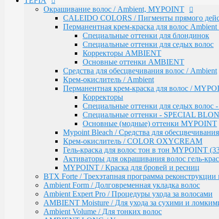
TEFIA
Mypoint Bleach / Средства для обесцвечивания
Окрашивание волос / Ambient, MYPOINT
Крем-окислитель / COLOR OXYCREAM
Гель-краска для волос тон в тон MYPOINT (33
CALEIDO COLORS / Пигменты прямого дейс
Активаторы для окрашивания волос гель-крас
Перманентная крем-краска для волос Ambient 
MYPOINT / Краска для бровей и ресниц
Специальные оттенки для блондинок
BTX Forte / Трехэтапная программа реконструкции 
Специальные оттенки для седых волос
Ambient Form / Долговременная укладка волос
Корректоры AMBIENT
Ambient Expert Pro / Процедуры ухода за волосами
Основные оттенки AMBIENT
AMBIENT Moisture / Для ухода за сухими и ломким
Средства для обесцвечивания волос / Ambient
Ambient Volume / Для тонких волос
Крем-окислитель / Ambient
AMBIENT LONG / Ухода за длинными волосами
Перманентная крем-краска для волос / MYPOI
AMBIENT Revival / Для восстановления поврежден
Корректоры
AMBIENT Anti Yellow / Для нейтрализации желтых 
Специальные оттенки для седых волос
AMBIENT Express / Для экспресс-ухода и восстанов
Специальные оттенки - SPECIAL BLO
AMBIENT Colorfix / Для окрашенных волос
Основные (модные) оттенки MYPOINT
AMBIENT SERVICE / Технический ассортимент для
Mypoint Bleach / Средства для обесцвечивания
MYBLOND / Средства ухода для светлых волос
Крем-окислитель / COLOR OXYCREAM
MYCARE REPAIR / Для поврежденных волос
Гель-краска для волос тон в тон MYPOINT (33
MYCARE MOISTURE / Для сухих и вьющихся вол
Активаторы для окрашивания волос гель-крас
MYCARE VOLUME / Для тонких волос
MYPOINT / Краска для бровей и ресниц
MYPOINT COLOR CARE / Для светлых волос
BTX Forte / Трехэтапная программа реконструкции 
Mycare COLOR / Для окрашенных волос
Ambient Form / Долговременная укладка волос
MYWAVES / Перманентная завивка для волос
Ambient Expert Pro / Процедуры ухода за волосами
MYPOINT SERVICE / Технический ассортимент для
AMBIENT Moisture / Для ухода за сухими и ломким
MYTREAT / Трихологическая серия
Ambient Volume / Для тонких волос