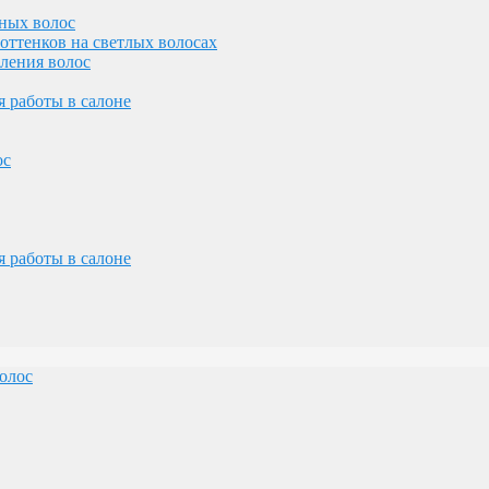
ных волос
оттенков на светлых волосах
вления волос
олос
 работы в салоне
ос
 работы в салоне
желез
лосами
олос
олос
ос