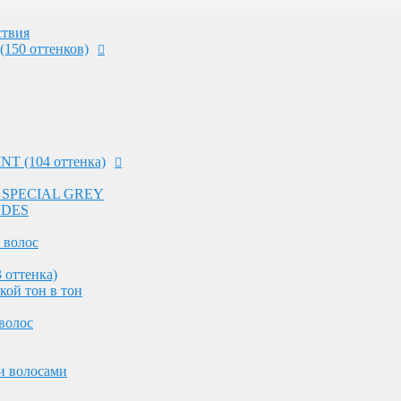
 волос
 оттенка)
твия
кой тон в тон
(150 оттенков)
волос
и волосами
NT (104 оттенка)
ных волос
оттенков на светлых волосах
 - SPECIAL GREY
ления волос
NDES
 работы в салоне
 волос
 оттенка)
ос
кой тон в тон
волос
 работы в салоне
и волосами