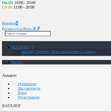
Пн-Пт
10:00 - 20:00
Сб-Вс
11:00 - 20:00
Корзина
0
0
Корзина пуста
Итого:
₽
BOUTICLE
Integrity Defense / Восстановление и сияние
Разглаживающая ламинирующая линия Liss Control 
MAN / Мужская линия
Каталог
ATELIER TREND COLOR MAN / Краситель для м
Glow Lab Repair / Интенсивное питание и восстано
Glow-Lab BIORICH / Объем и восстановление воло
Аккаунт
Сохранение цвета и структуры волос
Восстановление для экстремально поврежденных о
Избранное
Уход для осветленных волос с анти-желтым эффект
Вы смотрели
Интенсивное увлажнение и восстановление
Вход
Botox / Восстановление сильно поврежденных воло
Регистрация
Укрепление для безжизненных и ломких волос и ч
Термозащитная линия
КАТАЛОГ
Воcстановление волос с системой ANTI AGE