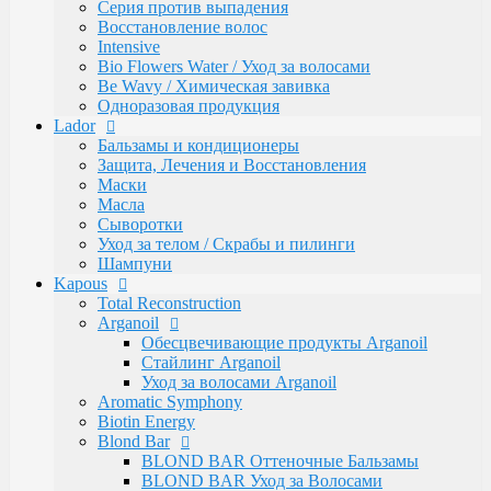
Caring Line
Серия против выпадения
Gentleman Мужская серия
Восстановление волос
Glyoxy Sleek Hair Выпрямления волос
Intensive
Go-Wash
Bio Flowers Water / Уход за волосами
KAPOUS DEPILATION Депиляции
Be Wavy / Химическая завивка
Аксессуары для депиляции
Одноразовая продукция
Горячие воски
Lador
Гелевый воск в гранулах
Бальзамы и кондиционеры
Гелевый воски в картриджах
Защита, Лечения и Восстановления
Жирорастворимый Воск в Банке
Маски
Жирорастворимый воск в картриджах
Масла
Сахарная паста Kapous Professional
Сыворотки
Уход до и после депиляции
Уход за телом / Скрабы и пилинги
Kapous Аксессуары и инструменты
Шампуни
Одноразовая продукция Kapous
Kapous
Брашинги, Расчески, Щетки
Total Reconstruction
Для окрашивания и завивки
Arganoil
Зажимы
Обесцвечивающие продукты Arganoil
Ножницы
Стайлинг Arganoil
Перчатки
Уход за волосами Arganoil
Пластмассовые насос-дозаторы
Aromatic Symphony
Сумки, саквояжи
Biotin Energy
Одежда, Фартуки, пеньюары
Blond Bar
Фены
BLOND BAR Оттеночные Бальзамы
Life Color Оттеночные средства
BLOND BAR Уход за Волосами