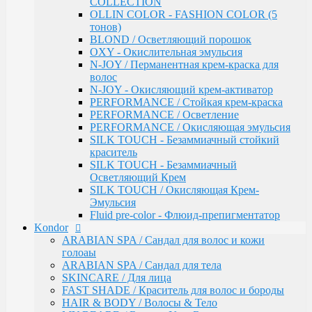
COLLECTION
Инструменты & Аксессуары
OLLIN COLOR - FASHION COLOR (5
Парфюмерное мыло
тонов)
Парфюмерия
BLOND / Осветляющий порошок
Constant Delight
OXY - Окислительная эмульсия
Repair / Для поврежденных волос
N-JOY / Перманентная крем-краска для
Лосьон для удаления красителя
волос
5 Magic Oil / Уход и стайлинг
N-JOY - Окисляющий крем-активатор
Fixing
PERFORMANCE / Стойкая крем-краска
Pre-Styling
PERFORMANCE / Осветление
Styling
PERFORMANCE / Окисляющая эмульсия
BARBER & MEN'S / Косметика для мужчин
SILK TOUCH - Безаммиачный стойкий
C-Line / Сохранение цвета
краситель
Лаки для волос
SILK TOUCH - Безаммиачный
Oxigent / Оксигенты
Осветляющий Крем
Осветляющий порошок
SILK TOUCH / Окисляющая Крем-
Delight TRIONFO / Окрашивания волос
Эмульсия
Краска для бровей
Fluid pre-color - Флюид-препигментатор
Crema Colorante Vit C / Краситель с витамином С
Kondor
кашемиром и алоэ
ARABIAN SPA / Сандал для волос и кожи
Olio Colorante / Масло для окрашивания волос
голоаы
Delightex / Мультивитаминная защита
ARABIAN SPA / Сандал для тела
Крио Терапия
SKINCARE / Для лица
SPA / Терапия с шелком
FAST SHADE / Краситель для волос и бороды
Серия против выпадения
HAIR & BODY / Волосы & Тело