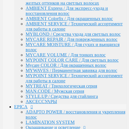
АКСЕССУАРЫ
желтых оттенков на светлых волосах
EPICA
AMBIENT Express / Для экспресс-ухода и
ADAPTO POWER / восстановления и укрепления
восстановления волос
волос
AMBIENT Colorfix / Для окрашенных волос
LAMINATION SYSTEM
AMBIENT SERVICE / Технический ассортимент
Окрашивание и осветление
для работы в салоне
КРЕМ-КРАСКА COLORSHADE
MYBLOND / Средства ухода для светлых волос
Осветление
MYCARE REPAIR / Для поврежденных волос
Окисляющая эмульсия
MYCARE MOISTURE / Для сухих и вьющихся
Гель-краска Colordream
волос
Оттеночные муссы
MYCARE VOLUME / Для тонких волос
SHAPE WAVE / Химическая завивка
MYPOINT COLOR CARE / Для светлых волос
НАБОРЫ EPICA
Mycare COLOR / Для окрашенных волос
Уход за кожей рук / Крем-мыло, Крем для рук
MYWAVES / Перманентная завивка для волос
Styling
MYPOINT SERVICE / Технический ассортимент
TOTAL CARE / Уход и защита
для работы в салоне
SPECIAL / Особенный уход
MYTREAT / Трихологическая серия
SKIN BALANCE| / Регулирование работы сальных
MAN.CODE / Мужская серия
желез
STYLE.UP / Средства для стайлинга
SILK WAVES / Ежедневный уход за вьющимися
АКСЕССУАРЫ
волосами
EPICA
HEMP THERAPY ORGANIC / Для роста волос
ADAPTO POWER / восстановления и укрепления
MEN'S / Мужская серия
волос
COLD BLOND / Уход для blond
LAMINATION SYSTEM
KERATIN PRO / Реконструкция и восстановление
Окрашивание и осветление