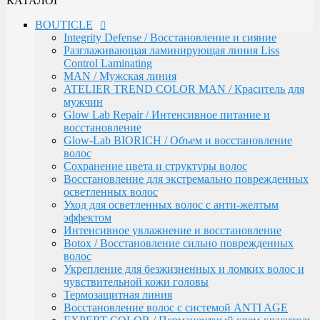
КАТАЛОГ
Сохранение цвета и структуры волос
Восстановление для экстремально поврежденных
BOUTICLE
осветленных волос
Integrity Defense / Восстановление и сияние
Уход для осветленных волос с анти-желтым
Разглаживающая ламинирующая линия Liss
эффектом
Control Laminating
Интенсивное увлажнение и восстановление
MAN / Мужская линия
Botox / Восстановление сильно поврежденных
ATELIER TREND COLOR MAN / Краситель для
волос
мужчин
Укрепление для безжизненных и ломких волос и
Glow Lab Repair / Интенсивное питание и
чувствительной кожи головы
восстановление
Термозащитная линия
Glow-Lab BIORICH / Объем и восстановление
Воcстановление волос с системой ANTI AGE
волос
EXPERT COLOR / Перманентный крем-краситель
Сохранение цвета и структуры волос
для волос (108 оттенков)
Восстановление для экстремально поврежденных
Окисляющая эмульсия / Developer
осветленных волос
Atelier Color Integrative / Полуперманентный
Уход для осветленных волос с анти-желтым
краситель для тонирования волос (41 оттенок)
эффектом
Bleacher Powder / Обесцвечивающие средства для
Интенсивное увлажнение и восстановление
волос
Botox / Восстановление сильно поврежденных
Artistic Style / Средства для стайлинга
волос
Аксессуары
Укрепление для безжизненных и ломких волос и
Karseell
чувствительной кожи головы
MACA / Уход за волосами
Термозащитная линия
ARGAN
Воcстановление волос с системой ANTI AGE
Стайлинг