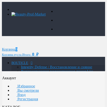
Корзина
0
0
₽
Корзина пуста
Итого:
BOUTICLE
Integrity Defense / Восстановление и сияние
Разглаживающая ламинирующая линия Liss
Control Laminating
Аккаунт
MAN / Мужская линия
ATELIER TREND COLOR MAN / Краситель для
Избранное
мужчин
Вы смотрели
Glow Lab Repair / Интенсивное питание и
Вход
восстановление
Регистрация
Glow-Lab BIORICH / Объем и восстановление
волос