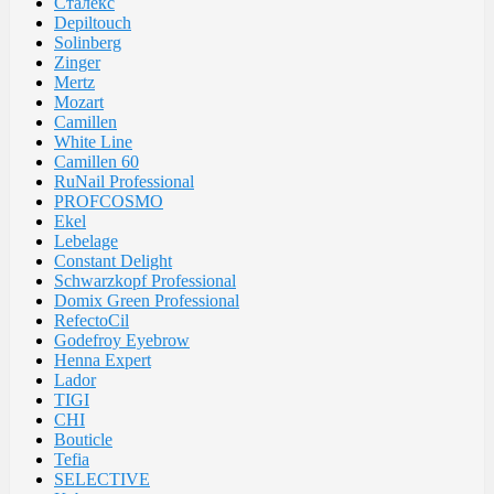
Сталекс
Depiltouch
Solinberg
Zinger
Mertz
Mozart
Camillen
White Line
Camillen 60
RuNail Professional
PROFCOSMO
Ekel
Lebelage
Constant Delight
Schwarzkopf Professional
Domix Green Professional
RefectoCil
Godefroy Eyebrow
Henna Expert
Lador
TIGI
CHI
Bouticle
Tefia
SELECTIVE