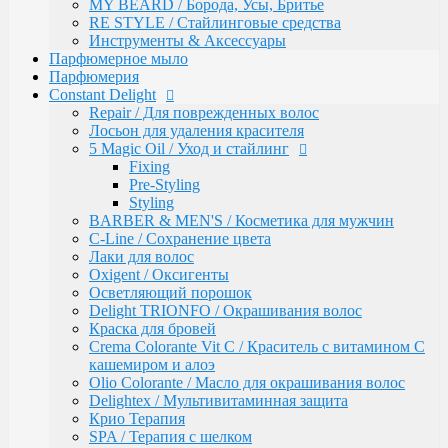
Восстановление волос
MY BEARD / Борода, Усы, Бритье
Intensive
RE STYLE / Стайлинговые средства
Bio Flowers Water / Уход за волосами
Инструменты & Аксессуары
Be Wavy / Химическая завивка
Парфюмерное мыло
Одноразовая продукция
Парфюмерия
Lador
Constant Delight
Бальзамы и кондиционеры
Repair / Для поврежденных волос
Защита, Лечения и Восстановления
Лосьон для удаления красителя
Маски
5 Magic Oil / Уход и стайлинг
Масла
Fixing
Сыворотки
Pre-Styling
Уход за телом / Скрабы и пилинги
Styling
Шампуни
BARBER & MEN'S / Косметика для мужчин
Kapous
C-Line / Сохранение цвета
Total Reconstruction
Лаки для волос
Arganoil
Oxigent / Оксигенты
Обесцвечивающие продукты Arganoil
Осветляющий порошок
Стайлинг Arganoil
Delight TRIONFO / Окрашивания волос
Уход за волосами Arganoil
Краска для бровей
Aromatic Symphony
Crema Colorante Vit C / Краситель с витамином С
Biotin Energy
кашемиром и алоэ
Blond Bar
Olio Colorante / Масло для окрашивания волос
BLOND BAR Оттеночные Бальзамы
Delightex / Мультивитаминная защита
BLOND BAR Уход за Волосами
Крио Терапия
Brilliants Gloss
SPA / Терапия с шелком