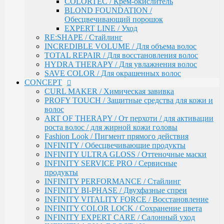
COLORTEC / Крем-окислитель
ART OF THERAPY / От перхоти / для активации
BLOND FOUNDATION /
роста волос / для жирной кожи головы
Обесцвечивающий порошок
Fashion Look / Пигмент прямого действия
EXPERT LINE / Уход
INFINITY / Обесцвечивающие продукты
RE:SHAPE / Стайлинг
INFINITY ULTRA GLOSS / Оттеночные маски
INCREDIBLE VOLUME / Для объема волос
INFINITY SERVICE PRO / Сервисные продукты
TOTAL REPAIR / Для восстановления волос
INFINITY PERFORMANCE / Стайлинг
HYDRA THERAPY / Для увлажнения волос
INFINITY BI-PHASE / Двухфазные спреи
SAVE COLOR / Для окрашенных волос
INFINITY VITALITY FORCE / Восстановление
CONCEPT
INFINITY COLOR LOCK / Сохранение цвета
CURL MAKER / Химическая завивка
INFINITY EXPERT CARE / Салонный уход
PROFY TOUCH / Защитные средства для кожи и
INFINITY AQUA BOOST / Увлажнение
волос
Fresh Up / Оттеночный бальзам обогащенный
ART OF THERAPY / От перхоти / для активации
коллагеном
роста волос / для жирной кожи головы
ANTI-YELLOW / Оттеночные средства для
Fashion Look / Пигмент прямого действия
нейтрализации желтизны
INFINITY / Обесцвечивающие продукты
PRO CURLS / Уход за вьющимися волосами
INFINITY ULTRA GLOSS / Оттеночные маски
PROFY TOUCH / Уход за волосами
INFINITY SERVICE PRO / Сервисные
GLOSS EXPERT / Средства для блеска волос
продукты
BLOND TOUCH / Средства для осветления волос
INFINITY PERFORMANCE / Стайлинг
ART TOUCH / Стайлинг
INFINITY BI-PHASE / Двухфазные спреи
Concept Men / Для мужчин
INFINITY VITALITY FORCE / Восстановление
Salon Total Volume / Уход для придания объема
INFINITY COLOR LOCK / Сохранение цвета
волосам
INFINITY EXPERT CARE / Салонный уход