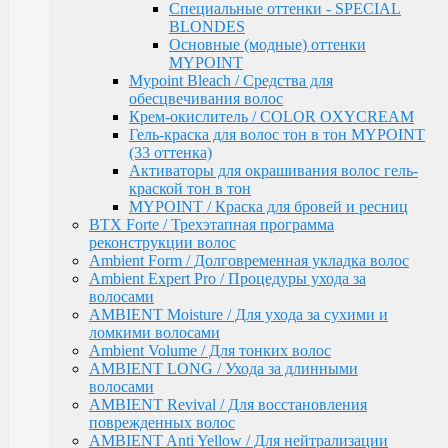
ломкими волосами
Специальные оттенки - SPECIAL
Ambient Volume / Для тонких волос
BLONDES
AMBIENT LONG / Ухода за длинными волосами
Основные (модные) оттенки
AMBIENT Revival / Для восстановления
MYPOINT
поврежденных волос
Mypoint Bleach / Средства для
AMBIENT Anti Yellow / Для нейтрализации
обесцвечивания волос
желтых оттенков на светлых волосах
Крем-окислитель / COLOR OXYCREAM
AMBIENT Express / Для экспресс-ухода и
Гель-краска для волос тон в тон MYPOINT
восстановления волос
(33 оттенка)
AMBIENT Colorfix / Для окрашенных волос
Активаторы для окрашивания волос гель-
AMBIENT SERVICE / Технический ассортимент
краской тон в тон
для работы в салоне
MYPOINT / Краска для бровей и ресниц
MYBLOND / Средства ухода для светлых волос
BTX Forte / Трехэтапная программа
MYCARE REPAIR / Для поврежденных волос
реконструкции волос
MYCARE MOISTURE / Для сухих и вьющихся
Ambient Form / Долговременная укладка волос
волос
Ambient Expert Pro / Процедуры ухода за
MYCARE VOLUME / Для тонких волос
волосами
MYPOINT COLOR CARE / Для светлых волос
AMBIENT Moisture / Для ухода за сухими и
Mycare COLOR / Для окрашенных волос
ломкими волосами
MYWAVES / Перманентная завивка для волос
Ambient Volume / Для тонких волос
MYPOINT SERVICE / Технический ассортимент
AMBIENT LONG / Ухода за длинными
для работы в салоне
волосами
MYTREAT / Трихологическая серия
AMBIENT Revival / Для восстановления
MAN.CODE / Мужская серия
поврежденных волос
STYLE.UP / Средства для стайлинга
AMBIENT Anti Yellow / Для нейтрализации