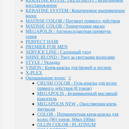
KERATINE ROYAL TREATMENT / Кератиновое
OLLIN COLOR / PLATINUM COLLECTION
восстановление
OLLIN COLOR - FASHION COLOR (5
KERATINE SYSTEM / Кератиновое выпрямление
тонов)
волос
BLOND / Осветляющий порошок
MATISSE COLOR / Пигмент прямого действия
OXY - Окислительная эмульсия
MATISSE COLOR / Тонирующие маски
N-JOY / Перманентная крем-краска для
MEGAPOLIS / Антиоксидантная премиум-
волос
серия
N-JOY - Окисляющий крем-активатор
PERFECT HAIR
PERFORMANCE / Стойкая крем-краска
PREMIER FOR MEN
PERFORMANCE / Осветление
SERVICE LINE / Салонный уход
PERFORMANCE / Окисляющая эмульсия
SHINE BLOND / Уход за светлыми волосами
SILK TOUCH - Безаммиачный стойкий
STYLE / Укладка
краситель
VISION / Крем-краска для бровей и ресниц
SILK TOUCH - Безаммиачный
X-PLEX
Осветляющий Крем
Окрашивание волос
SILK TOUCH / Окисляющая Крем-Эмульсия
CRUSH COLOR - Гель-краска для волос
Fluid pre-color - Флюид-препигментатор
прямого действия (8 тонов)
Kondor
MEGAPOLIS - Безаммиачный масляный
ARABIAN SPA / Сандал для волос и кожи голоаы
краситель
ARABIAN SPA / Сандал для тела
MEGAPOLIS NEW - Окисляющая крем-
SKINCARE / Для лица
эмульсия
FAST SHADE / Краситель для волос и бороды
COLOR - Перманентная крем-краска для
HAIR & BODY / Волосы & Тело
волос (96) тонов, 60мл-100мл
MY BEARD / Борода, Усы, Бритье
OLLIN COLOR / PLATINUM
RE STYLE / Стайлинговые средства