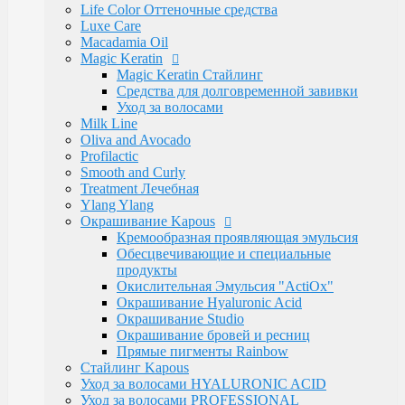
Электротовары
Life Color Оттеночные средства
Восконагреватели для депиляции
Luxe Care
SELECTIVE PROFESSIONAL
Macadamia Oil
Теги
Magic Keratin
marfa
memo
Бальзам
Бустер
Воск
Гель для
Magic Keratin Стайлинг
бритья
Для бороды
Для мужчин
Дозатор
Краски для
Средства для долговременной завивки
волос
Крем после бритья
Лак для волос
Лак-
Уход за волосами
спрей
Лосьон
Маска
Масло для волос
Мужская
Milk Line
Косметика
Обесцвечивающий порошок
Окислительная
Oliva and Avocado
Эмульсия
Паста для волос
Пудра
Тонирующая
Profilactic
маска
Укладка волос
Флюид
Щетка
для роста
Smooth and Curly
волос
духи
духимарфа
защита волос
кондиционер для
Treatment Лечебная
волос
концентрированныйпарфюм
краска для
Ylang Ylang
волос
маска для волос
мусс для
Окрашивание Kapous
волос
мыло
парфюм
парфюмерия
парфюмернаявода
п
Кремообразная проявляющая эмульсия
парфюмерия
сильная фиксация
спрей для волос
спрей
Обесцвечивающие и специальные
с морской
продукты
солью
сыворотка
термозащита
фейдинг
шампунь
экст
Окислительная Эмульсия "ActiOx"
фиксация
Окрашивание Hyaluronic Acid
Бренды
Окрашивание Studio
Kapous Professional
Окрашивание бровей и ресниц
Estel Professional
Прямые пигменты Rainbow
Matrix
Стайлинг Kapous
Ollin Professional
Уход за волосами HYALURONIC ACID
Londa Professional
Уход за волосами PROFESSIONAL