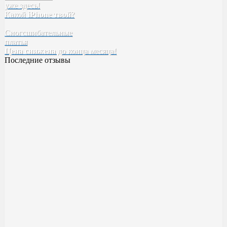
уже здесь!
Tefia
Какой
iPhone твой
SELECTIVE
?
Kebren
Сногсшибательные
Karseell
платья
Concept
Цена снижена
EPICA
до конца месяца!
Последние отзывы
Духи BYREDO Bal d’Afrique
Классный аромат ??
Качество высокое! Стойкость,шлейф все как надо ✅
Милена
23 ноября 2023 14:20
Духи Boadicea the Victorious Aurica
Хорошее качество
Возьму в следующий рас больше )
Катя
17 ноября 2023 00:55