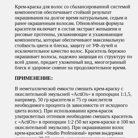
Крем-краска для волос со сбалансированной системой
компонентов обеспечивает стойкий результат
окрашивания на долгое время натуральным, седым и
ранее окрашенным волосам. Обновлённая формула
красителя включает в состав экстракт женьшеня и
рисовые протеины, увлажняющие и ухаживающие
компоненты, которые обеспечивают максимальную
стойкость цвета и блеска, защиту от УФ-лучей и
исключительное качество волос. Краситель бережно
окрашивает волосы, надежно защищая их структуру по
всей длине, придает ухоженный вид, многогранный
блеск и здоровое сияние на продолжительное время.
ПРИМЕНЕНИЕ:
В неметаллической емкости смешать крем-краску с
окислительной эмульсией «ActiOx» в пропорции 1:1,5,
например, 50 гр красителя и 75 гр окислителя
необходимого процента (в зависимости от исходного
цвета волос). При использовании крем-красок
ультрасветлых оттенков необходимо смешать краситель
с «ActiOx» в пропорции 1:2 (50 мл крем-краски и 100 мл
окислительной эмульсии). При окрашивании волос
крем-краской «Studio Professional» время выдержки