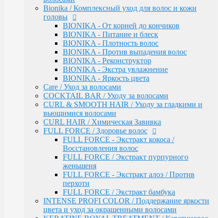
INTENSE PROFI COLOR / Поддержание яркости
Bionika / Комплексный уход для волос и кожи
цвета и уход за окрашенными волосами
головы
KERATINE ROYAL TREATMENT / Кератиновое
BIONIKA - От корней до кончиков
восстановление
BIONIKA - Питание и блеск
KERATINE SYSTEM / Кератиновое выпрямление
BIONIKA - Плотность волос
волос
BIONIKA - Против выпадения волос
MATISSE COLOR / Пигмент прямого действия
BIONIKA - Реконструктор
MATISSE COLOR / Тонирующие маски
BIONIKA - Экстра увлажнение
MEGAPOLIS / Антиоксидантная премиум-серия
BIONIKA - Яркость цвета
PERFECT HAIR
Care / Уход за волосами
PREMIER FOR MEN
COCKTAIL BAR / Уходу за волосами
SERVICE LINE / Салонный уход
CURL & SMOOTH HAIR / Уходу за гладкими и
SHINE BLOND / Уход за светлыми волосами
вьющимися волосами
STYLE / Укладка
CURL HAIR / Химическая Завивка
VISION / Крем-краска для бровей и ресниц
FULL FORCE / Здоровье волос
X-PLEX
FULL FORCE - Экстракт кокоса /
Окрашивание волос
Восстановления волос
CRUSH COLOR - Гель-краска для волос
FULL FORCE / Экстракт пурпурного
прямого действия (8 тонов)
женьшеня
MEGAPOLIS - Безаммиачный масляный
FULL FORCE - Экстракт алоэ / Против
краситель
перхоти
MEGAPOLIS NEW - Окисляющая крем-
FULL FORCE / Экстракт бамбука
эмульсия
INTENSE PROFI COLOR / Поддержание яркости
COLOR - Перманентная крем-краска для
цвета и уход за окрашенными волосами
волос (96) тонов, 60мл-100мл