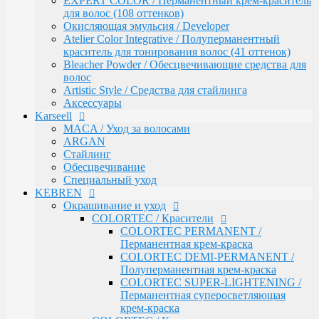
EXPERT COLOR / Перманентный крем-краситель
Обесцвечивание
для волос (108 оттенков)
Специальный уход
Окисляющая эмульсия / Developer
KEBREN
Atelier Color Integrative / Полуперманентный
Окрашивание и уход
краситель для тонирования волос (41 оттенок)
COLORTEC / Красители
Bleacher Powder / Обесцвечивающие средства для
COLORTEC PERMANENT /
волос
Перманентная крем-краска
Artistic Style / Средства для стайлинга
COLORTEC DEMI-PERMANENT /
Аксессуары
Полуперманентная крем-краска
Karseell
COLORTEC SUPER-LIGHTENING /
MACA / Уход за волосами
Перманентная суперосветляющая
ARGAN
крем-краска
Стайлинг
COLORTEC / Крем-окислитель
Обесцвечивание
BLOND FOUNDATION / Обесцвечивающий
Специальный уход
порошок
KEBREN
EXPERT LINE / Уход
Окрашивание и уход
RE:SHAPE / Стайлинг
COLORTEC / Красители
INCREDIBLE VOLUME / Для объема волос
COLORTEC PERMANENT /
TOTAL REPAIR / Для восстановления волос
Перманентная крем-краска
HYDRA THERAPY / Для увлажнения волос
COLORTEC DEMI-PERMANENT /
SAVE COLOR / Для окрашенных волос
Полуперманентная крем-краска
CONCEPT
COLORTEC SUPER-LIGHTENING /
CURL MAKER / Химическая завивка
Перманентная суперосветляющая
PROFY TOUCH / Защитные средства для кожи и
крем-краска
волос