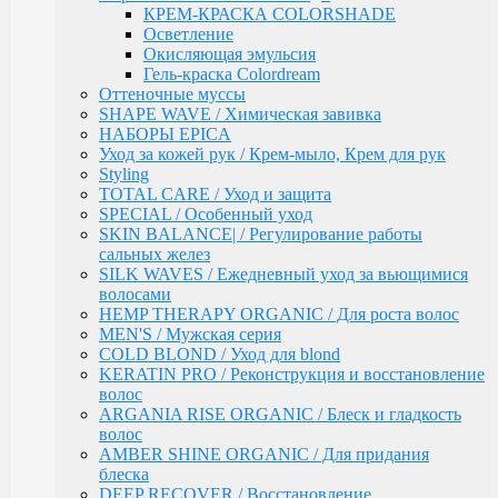
волос
КРЕМ-КРАСКА COLORSHADE
ARGANIA RISE ORGANIC / Блеск и гладкость
Осветление
волос
Окисляющая эмульсия
AMBER SHINE ORGANIC / Для придания блеска
Гель-краска Colordream
DEEP RECOVER / Восстановление поврежденных
Оттеночные муссы
волос
SHAPE WAVE / Химическая завивка
VOLUME BOOSTER / Для придания объема
НАБОРЫ EPICA
RICH COLOR / Для окрашенных волос
Уход за кожей рук / Крем-мыло, Крем для рук
COMPLEX PRO / Защита во время и после
Styling
окрашивания
TOTAL CARE / Уход и защита
COLLAGEN PRO / Глубокое увлажнение волос
SPECIAL / Особенный уход
INTENSE MOISTURE / Для увлажнения и
SKIN BALANCE| / Регулирование работы
питания сухих волос
сальных желез
DAILY HAIRCARE / Ежедневный уход
SILK WAVES / Ежедневный уход за вьющимися
Техническая серия
волосами
Аксессуары
HEMP THERAPY ORGANIC / Для роста волос
Ollin
MEN'S / Мужская серия
PINK DREAM / Линия тонирующих средств для
COLD BLOND / Уход для blond
светлых волос
KERATIN PRO / Реконструкция и восстановление
L&P SYSTEM / Липидная система глубокого
волос
восстановления волос
ARGANIA RISE ORGANIC / Блеск и гладкость
НАБОРЫ
волос
Anti-Yellow / Для нейтрализации жёлтых оттенков
AMBER SHINE ORGANIC / Для придания
Salon Beauty / Уход для увлажнения, питания и
блеска
яркости волос
DEEP RECOVER / Восстановление