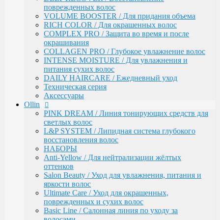
Ultimate Care / Уход для окрашенных,
поврежденных волос
поврежденных и сухих волос
VOLUME BOOSTER / Для придания объема
Basic Line / Салонная линия по уходу за волосами
RICH COLOR / Для окрашенных волос
Bionika / Комплексный уход для волос и кожи
COMPLEX PRO / Защита во время и после
головы
окрашивания
BIONIKA - От корней до кончиков
COLLAGEN PRO / Глубокое увлажнение волос
BIONIKA - Питание и блеск
INTENSE MOISTURE / Для увлажнения и
BIONIKA - Плотность волос
питания сухих волос
BIONIKA - Против выпадения волос
DAILY HAIRCARE / Ежедневный уход
BIONIKA - Реконструктор
Техническая серия
BIONIKA - Экстра увлажнение
Аксессуары
BIONIKA - Яркость цвета
Ollin
Care / Уход за волосами
PINK DREAM / Линия тонирующих средств для
COCKTAIL BAR / Уходу за волосами
светлых волос
CURL & SMOOTH HAIR / Уходу за гладкими и
L&P SYSTEM / Липидная система глубокого
вьющимися волосами
восстановления волос
CURL HAIR / Химическая Завивка
НАБОРЫ
FULL FORCE / Здоровье волос
Anti-Yellow / Для нейтрализации жёлтых
FULL FORCE - Экстракт кокоса /
оттенков
Восстановления волос
Salon Beauty / Уход для увлажнения, питания и
FULL FORCE / Экстракт пурпурного
яркости волос
женьшеня
Ultimate Care / Уход для окрашенных,
FULL FORCE - Экстракт алоэ / Против
поврежденных и сухих волос
перхоти
Basic Line / Салонная линия по уходу за
FULL FORCE / Экстракт бамбука
волосами