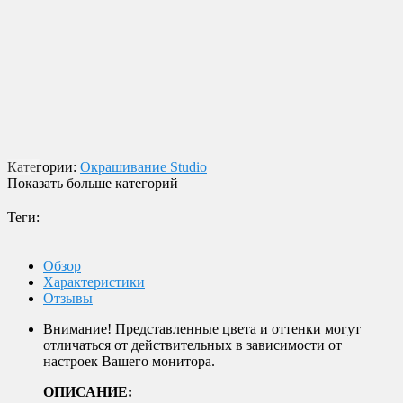
экспресс-доставки по всей России.
Оплата онлайн
Оплатите заказ банковской картой, наличными в ближайшем
платежном терминале или наличными.
Гибкие скидки
Система накопительных скидок! Копите бонусные баллы и
делайте на них новые покупки!
Магазин в Москве
Будем рады видеть вас в нашем магазине по адресу г. Москва,
ул. Крымский Вал, д. 3, стр. 2.
Категории:
Окрашивание Studio
Показать больше категорий
Теги:
Обзор
Характеристики
Отзывы
Внимание! Представленные цвета и оттенки могут
отличаться от действительных в зависимости от
настроек Вашего монитора.
ОПИСАНИЕ: