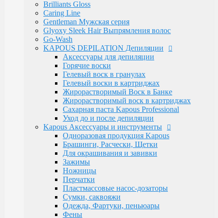
Luxe Care
Brilliants Gloss
Macadamia Oil
Caring Line
Magic Keratin
Gentleman Мужская серия
Magic Keratin Стайлинг
Glyoxy Sleek Hair Выпрямления волос
Средства для долговременной завивки
Go-Wash
Уход за волосами
KAPOUS DEPILATION Депиляции
Milk Line
Аксессуары для депиляции
Oliva and Avocado
Горячие воски
Profilactic
Гелевый воск в гранулах
Smooth and Curly
Гелевый воски в картриджах
Treatment Лечебная
Жирорастворимый Воск в Банке
Ylang Ylang
Жирорастворимый воск в картриджах
Окрашивание Kapous
Сахарная паста Kapous Professional
Кремообразная проявляющая эмульсия
Уход до и после депиляции
Обесцвечивающие и специальные продукты
Kapous Аксессуары и инструменты
Окислительная Эмульсия "ActiOx"
Одноразовая продукция Kapous
Окрашивание Hyaluronic Acid
Брашинги, Расчески, Щетки
Окрашивание Studio
Для окрашивания и завивки
Окрашивание бровей и ресниц
Зажимы
Прямые пигменты Rainbow
Ножницы
Стайлинг Kapous
Перчатки
Уход за волосами HYALURONIC ACID
Пластмассовые насос-дозаторы
Уход за волосами PROFESSIONAL
Сумки, саквояжи
Средства для химической завивки волос
Одежда, Фартуки, пеньюары
Краски для бровей и ресниц
Фены