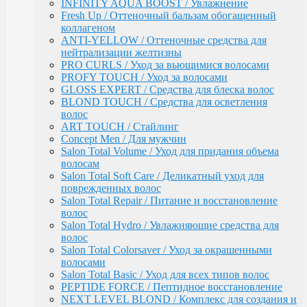
Salon Total Soft Care / Деликатный уход для
INFINITY AQUA BOOST / Увлажнение
поврежденных волос
Fresh Up / Оттеночный бальзам обогащенный
Salon Total Repair / Питание и восстановление
коллагеном
волос
ANTI-YELLOW / Оттеночные средства для
Salon Total Hydro / Увлажняющие средства для
нейтрализации желтизны
волос
PRO CURLS / Уход за вьющимися волосами
Salon Total Colorsaver / Уход за окрашенными
PROFY TOUCH / Уход за волосами
волосами
GLOSS EXPERT / Средства для блеска волос
Salon Total Basic / Уход для всех типов волос
BLOND TOUCH / Средства для осветления
PEPTIDE FORCE / Пептидное восстановление
волос
NEXT LEVEL BLOND / Комплекс для создания и
ART TOUCH / Стайлинг
поддержания блонда
Concept Men / Для мужчин
DETOX POWER / Уход
Salon Total Volume / Уход для придания объема
BONDING SYSTEM / Уход с бондинг-комплексом
волосам
BIOTIN SECRETS / Укрепляющий уход
Salon Total Soft Care / Деликатный уход для
TEFIA
поврежденных волос
Окрашивание волос / Ambient, MYPOINT
Salon Total Repair / Питание и восстановление
CALEIDO COLORS / Пигменты прямого
волос
действия
Salon Total Hydro / Увлажняющие средства для
Перманентная крем-краска для волос
волос
Ambient (150 оттенков)
Salon Total Colorsaver / Уход за окрашенными
Специальные оттенки для блондинок
волосами
Специальные оттенки для седых волос
Salon Total Basic / Уход для всех типов волос
Корректоры AMBIENT
PEPTIDE FORCE / Пептидное восстановление
Основные оттенки AMBIENT
NEXT LEVEL BLOND / Комплекс для создания и