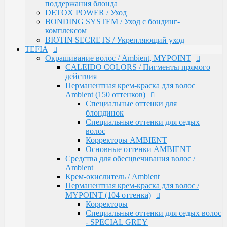
Средства для обесцвечивания волос /
поддержания блонда
Ambient
DETOX POWER / Уход
Крем-окислитель / Ambient
BONDING SYSTEM / Уход с бондинг-
Перманентная крем-краска для волос /
комплексом
MYPOINT (104 оттенка)
BIOTIN SECRETS / Укрепляющий уход
Корректоры
TEFIA
Специальные оттенки для седых волос
Окрашивание волос / Ambient, MYPOINT
- SPECIAL GREY
CALEIDO COLORS / Пигменты прямого
Специальные оттенки - SPECIAL
действия
BLONDES
Перманентная крем-краска для волос
Основные (модные) оттенки
Ambient (150 оттенков)
MYPOINT
Специальные оттенки для
Mypoint Bleach / Средства для
блондинок
обесцвечивания волос
Специальные оттенки для седых
Крем-окислитель / COLOR OXYCREAM
волос
Гель-краска для волос тон в тон MYPOINT
Корректоры AMBIENT
(33 оттенка)
Основные оттенки AMBIENT
Активаторы для окрашивания волос гель-
Средства для обесцвечивания волос /
краской тон в тон
Ambient
MYPOINT / Краска для бровей и ресниц
Крем-окислитель / Ambient
BTX Forte / Трехэтапная программа
Перманентная крем-краска для волос /
реконструкции волос
MYPOINT (104 оттенка)
Ambient Form / Долговременная укладка волос
Корректоры
Ambient Expert Pro / Процедуры ухода за волосами
Специальные оттенки для седых волос
AMBIENT Moisture / Для ухода за сухими и
- SPECIAL GREY