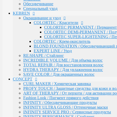
SAVE COLOR / Для окрашенных волос
Обесцвечивание
Специальный уход
CONCEPT
KEBREN
CURL MAKER / Химическая завивка
PROFY TOUCH / Защитные средства для кожи и во
Окрашивание и уход
ART OF THERAPY / От перхоти / для активации рос
COLORTEC / Красители
Fashion Look / Пигмент прямого действия
COLORTEC PERMANENT / Перманентна
INFINITY / Обесцвечивающие продукты
COLORTEC DEMI-PERMANENT / Полупе
INFINITY ULTRA GLOSS / Оттеночные маски
COLORTEC SUPER-LIGHTENING / Перма
INFINITY SERVICE PRO / Сервисные продукты
COLORTEC / Крем-окислитель
INFINITY PERFORMANCE / Стайлинг
BLOND FOUNDATION / Обесцвечивающий 
INFINITY BI-PHASE / Двухфазные спреи
EXPERT LINE / Уход
INFINITY VITALITY FORCE / Восстановление
RE:SHAPE / Стайлинг
INFINITY COLOR LOCK / Сохранение цвета
INCREDIBLE VOLUME / Для объема волос
INFINITY EXPERT CARE / Салонный уход
TOTAL REPAIR / Для восстановления волос
INFINITY AQUA BOOST / Увлажнение
HYDRA THERAPY / Для увлажнения волос
Fresh Up / Оттеночный бальзам обогащенный колла
SAVE COLOR / Для окрашенных волос
CONCEPT
ANTI-YELLOW / Оттеночные средства для нейтрал
PRO CURLS / Уход за вьющимися волосами
CURL MAKER / Химическая завивка
PROFY TOUCH / Уход за волосами
PROFY TOUCH / Защитные средства для кожи и во
GLOSS EXPERT / Средства для блеска волос
ART OF THERAPY / От перхоти / для активации рос
BLOND TOUCH / Средства для осветления волос
Fashion Look / Пигмент прямого действия
ART TOUCH / Стайлинг
INFINITY / Обесцвечивающие продукты
Concept Men / Для мужчин
INFINITY ULTRA GLOSS / Оттеночные маски
Salon Total Volume / Уход для придания объема воло
INFINITY SERVICE PRO / Сервисные продукты
Salon Total Soft Care / Деликатный уход для повреж
INFINITY PERFORMANCE / Стайлинг