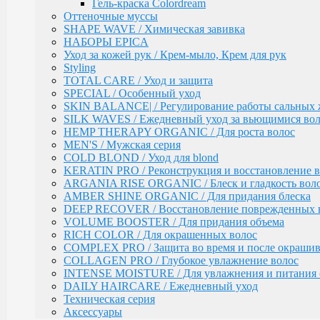
AMBER SHINE ORGANIC / Для придания блеска
Гель-краска Colordream
DEEP RECOVER / Восстановление поврежденных 
Оттеночные муссы
VOLUME BOOSTER / Для придания объема
SHAPE WAVE / Химическая завивка
RICH COLOR / Для окрашенных волос
НАБОРЫ EPICA
COMPLEX PRO / Защита во время и после окрашив
Уход за кожей рук / Крем-мыло, Крем для рук
COLLAGEN PRO / Глубокое увлажнение волос
Styling
INTENSE MOISTURE / Для увлажнения и питания 
TOTAL CARE / Уход и защита
DAILY HAIRCARE / Ежедневный уход
SPECIAL / Особенный уход
Техническая серия
SKIN BALANCE| / Регулирование работы сальных 
Аксессуары
SILK WAVES / Ежедневный уход за вьющимися во
HEMP THERAPY ORGANIC / Для роста волос
Ollin
PINK DREAM / Линия тонирующих средств для све
MEN'S / Мужская серия
L&P SYSTEM / Липидная система глубокого восста
COLD BLOND / Уход для blond
НАБОРЫ
KERATIN PRO / Реконструкция и восстановление в
Anti-Yellow / Для нейтрализации жёлтых оттенков
ARGANIA RISE ORGANIC / Блеск и гладкость вол
Salon Beauty / Уход для увлажнения, питания и ярко
AMBER SHINE ORGANIC / Для придания блеска
Ultimate Care / Уход для окрашенных, поврежденных
DEEP RECOVER / Восстановление поврежденных 
Basic Line / Салонная линия по уходу за волосами
VOLUME BOOSTER / Для придания объема
Bionika / Комплексный уход для волос и кожи голо
RICH COLOR / Для окрашенных волос
COMPLEX PRO / Защита во время и после окраши
BIONIKA - От корней до кончиков
COLLAGEN PRO / Глубокое увлажнение волос
BIONIKA - Питание и блеск
INTENSE MOISTURE / Для увлажнения и питания 
BIONIKA - Плотность волос
DAILY HAIRCARE / Ежедневный уход
BIONIKA - Против выпадения волос
Техническая серия
BIONIKA - Реконструктор
Аксессуары
BIONIKA - Экстра увлажнение