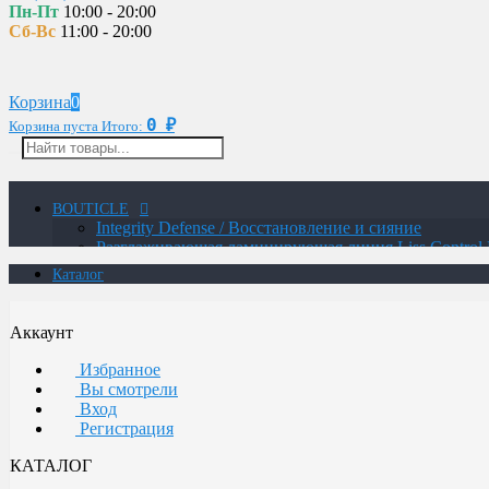
Пн-Пт
10:00 - 20:00
Сб-Вс
11:00 - 20:00
Корзина
0
0
Корзина пуста
Итого:
₽
BOUTICLE
Integrity Defense / Восстановление и сияние
Разглаживающая ламинирующая линия Liss Control 
MAN / Мужская линия
Каталог
ATELIER TREND COLOR MAN / Краситель для м
Glow Lab Repair / Интенсивное питание и восстано
Glow-Lab BIORICH / Объем и восстановление воло
Аккаунт
Сохранение цвета и структуры волос
Восстановление для экстремально поврежденных о
Избранное
Уход для осветленных волос с анти-желтым эффект
Вы смотрели
Интенсивное увлажнение и восстановление
Вход
Botox / Восстановление сильно поврежденных воло
Регистрация
Укрепление для безжизненных и ломких волос и ч
Термозащитная линия
КАТАЛОГ
Воcстановление волос с системой ANTI AGE