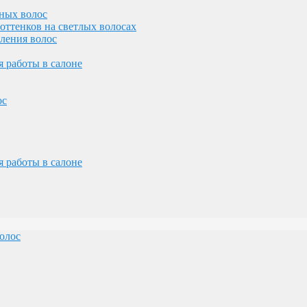
ных волос
оттенков на светлых волосах
вления волос
олос
 работы в салоне
ос
 работы в салоне
желез
лосами
олос
олос
ос