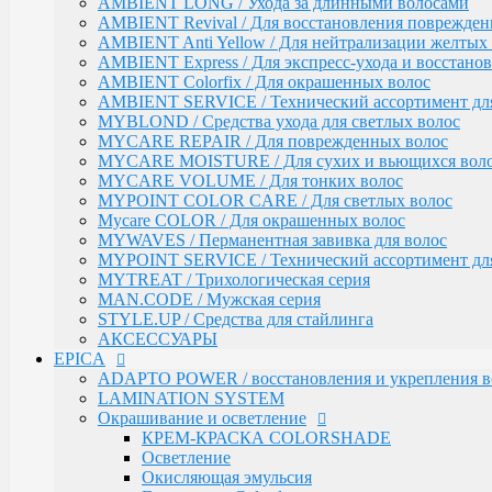
MAN.CODE / Мужская серия
AMBIENT LONG / Ухода за длинными волосами
STYLE.UP / Средства для стайлинга
AMBIENT Revival / Для восстановления поврежден
АКСЕССУАРЫ
AMBIENT Anti Yellow / Для нейтрализации желтых 
AMBIENT Express / Для экспресс-ухода и восстано
EPICA
ADAPTO POWER / восстановления и укрепления в
AMBIENT Colorfix / Для окрашенных волос
LAMINATION SYSTEM
AMBIENT SERVICE / Технический ассортимент для
Окрашивание и осветление
MYBLOND / Средства ухода для светлых волос
MYCARE REPAIR / Для поврежденных волос
КРЕМ-КРАСКА COLORSHADE
MYCARE MOISTURE / Для сухих и вьющихся вол
Осветление
MYCARE VOLUME / Для тонких волос
Окисляющая эмульсия
MYPOINT COLOR CARE / Для светлых волос
Гель-краска Colordream
Оттеночные муссы
Mycare COLOR / Для окрашенных волос
SHAPE WAVE / Химическая завивка
MYWAVES / Перманентная завивка для волос
НАБОРЫ EPICA
MYPOINT SERVICE / Технический ассортимент для
Уход за кожей рук / Крем-мыло, Крем для рук
MYTREAT / Трихологическая серия
Styling
MAN.CODE / Мужская серия
TOTAL CARE / Уход и защита
STYLE.UP / Средства для стайлинга
SPECIAL / Особенный уход
АКСЕССУАРЫ
EPICA
SKIN BALANCE| / Регулирование работы сальных 
SILK WAVES / Ежедневный уход за вьющимися во
ADAPTO POWER / восстановления и укрепления в
HEMP THERAPY ORGANIC / Для роста волос
LAMINATION SYSTEM
MEN'S / Мужская серия
Окрашивание и осветление
COLD BLOND / Уход для blond
КРЕМ-КРАСКА COLORSHADE
KERATIN PRO / Реконструкция и восстановление в
Осветление
ARGANIA RISE ORGANIC / Блеск и гладкость вол
Окисляющая эмульсия