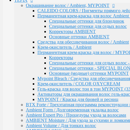
TEFIA
Mypoint Bleach / Средства для обесцвечивания
Окрашивание волос / Ambient, MYPOINT
Крем-окислитель / COLOR OXYCREAM
Гель-краска для волос тон в тон MYPOINT (33
CALEIDO COLORS / Пигменты прямого дейс
Активаторы для окрашивания волос гель-крас
Перманентная крем-краска для волос Ambient 
MYPOINT / Краска для бровей и ресниц
Специальные оттенки для блондинок
BTX Forte / Трехэтапная программа реконструкции 
Специальные оттенки для седых волос
Ambient Form / Долговременная укладка волос
Корректоры AMBIENT
Ambient Expert Pro / Процедуры ухода за волосами
Основные оттенки AMBIENT
AMBIENT Moisture / Для ухода за сухими и ломким
Средства для обесцвечивания волос / Ambient
Ambient Volume / Для тонких волос
Крем-окислитель / Ambient
AMBIENT LONG / Ухода за длинными волосами
Перманентная крем-краска для волос / MYPOI
AMBIENT Revival / Для восстановления поврежден
Корректоры
AMBIENT Anti Yellow / Для нейтрализации желтых 
Специальные оттенки для седых волос
AMBIENT Express / Для экспресс-ухода и восстанов
Специальные оттенки - SPECIAL BLO
AMBIENT Colorfix / Для окрашенных волос
Основные (модные) оттенки MYPOINT
AMBIENT SERVICE / Технический ассортимент для
Mypoint Bleach / Средства для обесцвечивания
MYBLOND / Средства ухода для светлых волос
Крем-окислитель / COLOR OXYCREAM
MYCARE REPAIR / Для поврежденных волос
Гель-краска для волос тон в тон MYPOINT (33
MYCARE MOISTURE / Для сухих и вьющихся вол
Активаторы для окрашивания волос гель-крас
MYCARE VOLUME / Для тонких волос
MYPOINT / Краска для бровей и ресниц
MYPOINT COLOR CARE / Для светлых волос
BTX Forte / Трехэтапная программа реконструкции 
Mycare COLOR / Для окрашенных волос
Ambient Form / Долговременная укладка волос
MYWAVES / Перманентная завивка для волос
Ambient Expert Pro / Процедуры ухода за волосами
MYPOINT SERVICE / Технический ассортимент для
AMBIENT Moisture / Для ухода за сухими и ломким
MYTREAT / Трихологическая серия
Ambient Volume / Для тонких волос