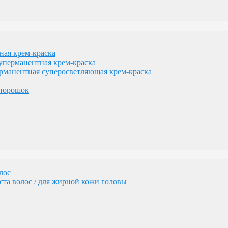
лос
та волос / для жирной кожи головы
я крем-краска
рманентная крем-краска
нентная суперосветляющая крем-краска
порошок
геном
изации желтизны
лос
та волос / для жирной кожи головы
сам
денных волос