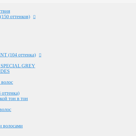
 волос
 оттенка)
твия
кой тон в тон
(150 оттенков)
волос
и волосами
NT (104 оттенка)
ных волос
оттенков на светлых волосах
 - SPECIAL GREY
ления волос
NDES
 работы в салоне
 волос
 оттенка)
ос
кой тон в тон
волос
 работы в салоне
и волосами