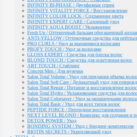
Salon Total Repair / Питание и восстановление волос
INFINITY BI-PHASE / Двухфазные спреи
Salon Total Hydro / Увлажняющие средства для воло
INFINITY VITALITY FORCE / Восстановление
Salon Total Colorsaver / Уход за окрашенными волос
INFINITY COLOR LOCK / Сохранение цвета
Salon Total Basic / Уход для всех типов волос
INFINITY EXPERT CARE / Салонный уход
PEPTIDE FORCE / Пептидное восстановление
INFINITY AQUA BOOST / Увлажнение
NEXT LEVEL BLOND / Комплекс для создания и п
Fresh Up / Оттеночный бальзам обогащенный колла
DETOX POWER / Уход
ANTI-YELLOW / Оттеночные средства для нейтра
BONDING SYSTEM / Уход с бондинг-комплексом
PRO CURLS / Уход за вьющимися волосами
BIOTIN SECRETS / Укрепляющий уход
PROFY TOUCH / Уход за волосами
GLOSS EXPERT / Средства для блеска волос
TEFIA
Окрашивание волос / Ambient, MYPOINT
BLOND TOUCH / Средства для осветления волос
ART TOUCH / Стайлинг
CALEIDO COLORS / Пигменты прямого дейс
Concept Men / Для мужчин
Перманентная крем-краска для волос Ambient 
Salon Total Volume / Уход для придания объема воло
Специальные оттенки для блондинок
Salon Total Soft Care / Деликатный уход для повре
Специальные оттенки для седых волос
Salon Total Repair / Питание и восстановление волос
Корректоры AMBIENT
Salon Total Hydro / Увлажняющие средства для воло
Основные оттенки AMBIENT
Salon Total Colorsaver / Уход за окрашенными волос
Средства для обесцвечивания волос / Ambient
Salon Total Basic / Уход для всех типов волос
Крем-окислитель / Ambient
PEPTIDE FORCE / Пептидное восстановление
Перманентная крем-краска для волос / MYPOI
NEXT LEVEL BLOND / Комплекс для создания и п
Корректоры
DETOX POWER / Уход
Специальные оттенки для седых волос
BONDING SYSTEM / Уход с бондинг-комплексом
Специальные оттенки - SPECIAL BLO
BIOTIN SECRETS / Укрепляющий уход
Основные (модные) оттенки MYPOINT