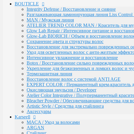
BOUTICLE
EXPERT COLOR / Перманентный крем-краситель для
Окисляющая эмульсия / Developer
Integrity Defense / Восстановление и сияние
Atelier Color Integrative / Полуперманентный красит
Разглаживающая ламинирующая линия Liss Control 
Bleacher Powder / Обесцвечивающие средства для в
MAN / Мужская линия
Artistic Style / Средства для стайлинга
ATELIER TREND COLOR MAN / Краситель для м
Аксессуары
Glow Lab Repair / Интенсивное питание и восстано
Glow-Lab BIORICH / Объем и восстановление воло
Karseell
MACA / Уход за волосами
Сохранение цвета и структуры волос
ARGAN
Восстановление для экстремально поврежденных о
Стайлинг
Уход для осветленных волос с анти-желтым эффект
Обесцвечивание
Интенсивное увлажнение и восстановление
Специальный уход
Botox / Восстановление сильно поврежденных воло
Укрепление для безжизненных и ломких волос и ч
KEBREN
Окрашивание и уход
Термозащитная линия
Воcстановление волос с системой ANTI AGE
COLORTEC / Красители
EXPERT COLOR / Перманентный крем-краситель для
COLORTEC PERMANENT / Перманентна
Окисляющая эмульсия / Developer
COLORTEC DEMI-PERMANENT / Полупе
Atelier Color Integrative / Полуперманентный краси
COLORTEC SUPER-LIGHTENING / Перма
Bleacher Powder / Обесцвечивающие средства для в
COLORTEC / Крем-окислитель
Artistic Style / Средства для стайлинга
BLOND FOUNDATION / Обесцвечивающий 
Аксессуары
EXPERT LINE / Уход
Karseell
RE:SHAPE / Стайлинг
INCREDIBLE VOLUME / Для объема волос
MACA / Уход за волосами
TOTAL REPAIR / Для восстановления волос
ARGAN
HYDRA THERAPY / Для увлажнения волос
Стайлинг