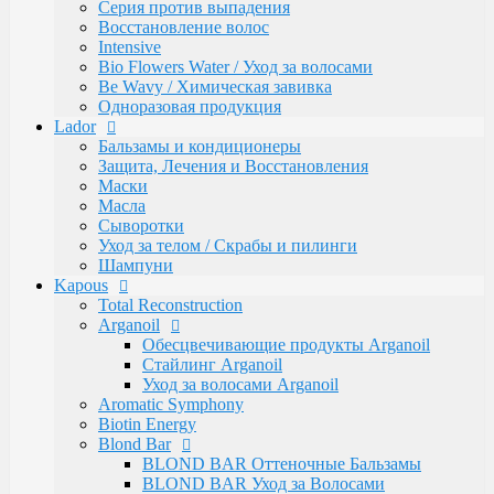
Caring Line
Серия против выпадения
Gentleman Мужская серия
Восстановление волос
Glyoxy Sleek Hair Выпрямления волос
Intensive
Go-Wash
Bio Flowers Water / Уход за волосами
KAPOUS DEPILATION Депиляции
Be Wavy / Химическая завивка
Аксессуары для депиляции
Одноразовая продукция
Горячие воски
Lador
Гелевый воск в гранулах
Бальзамы и кондиционеры
Гелевый воски в картриджах
Защита, Лечения и Восстановления
Жирорастворимый Воск в Банке
Маски
Жирорастворимый воск в картриджах
Масла
Сахарная паста Kapous Professional
Сыворотки
Уход до и после депиляции
Уход за телом / Скрабы и пилинги
Kapous Аксессуары и инструменты
Шампуни
Одноразовая продукция Kapous
Kapous
Брашинги, Расчески, Щетки
Total Reconstruction
Для окрашивания и завивки
Arganoil
Зажимы
Обесцвечивающие продукты Arganoil
Ножницы
Стайлинг Arganoil
Перчатки
Уход за волосами Arganoil
Пластмассовые насос-дозаторы
Aromatic Symphony
Сумки, саквояжи
Biotin Energy
Одежда, Фартуки, пеньюары
Blond Bar
Фены
BLOND BAR Оттеночные Бальзамы
Life Color Оттеночные средства
BLOND BAR Уход за Волосами