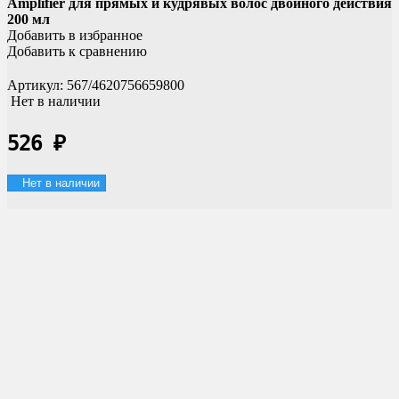
Amplifier для прямых и кудрявых волос двойного действия
200 мл
Добавить в избранное
Добавить к сравнению
Артикул:
567/4620756659800
Нет в наличии
526
₽
Нет в наличии
Доставка по России
Мы доставим ваш заказ курьером по городу или службой
экспресс-доставки по всей России.
Оплата онлайн
Оплатите заказ банковской картой, наличными в ближайшем
платежном терминале или наличными.