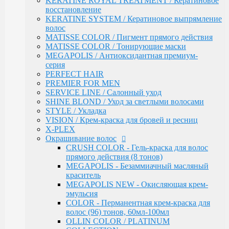
KERATINE ROYAL TREATMENT / Кератиновое
OLLIN COLOR / PLATINUM COLLECTION
восстановление
OLLIN COLOR - FASHION COLOR (5
KERATINE SYSTEM / Кератиновое выпрямление
тонов)
волос
BLOND / Осветляющий порошок
MATISSE COLOR / Пигмент прямого действия
OXY - Окислительная эмульсия
MATISSE COLOR / Тонирующие маски
N-JOY / Перманентная крем-краска для
MEGAPOLIS / Антиоксидантная премиум-
волос
серия
N-JOY - Окисляющий крем-активатор
PERFECT HAIR
PERFORMANCE / Стойкая крем-краска
PREMIER FOR MEN
PERFORMANCE / Осветление
SERVICE LINE / Салонный уход
PERFORMANCE / Окисляющая эмульсия
SHINE BLOND / Уход за светлыми волосами
SILK TOUCH - Безаммиачный стойкий
STYLE / Укладка
краситель
VISION / Крем-краска для бровей и ресниц
SILK TOUCH - Безаммиачный
X-PLEX
Осветляющий Крем
Окрашивание волос
SILK TOUCH / Окисляющая Крем-Эмульсия
CRUSH COLOR - Гель-краска для волос
Fluid pre-color - Флюид-препигментатор
прямого действия (8 тонов)
Kondor
MEGAPOLIS - Безаммиачный масляный
ARABIAN SPA / Сандал для волос и кожи голоаы
краситель
ARABIAN SPA / Сандал для тела
MEGAPOLIS NEW - Окисляющая крем-
SKINCARE / Для лица
эмульсия
FAST SHADE / Краситель для волос и бороды
COLOR - Перманентная крем-краска для
HAIR & BODY / Волосы & Тело
волос (96) тонов, 60мл-100мл
MY BEARD / Борода, Усы, Бритье
OLLIN COLOR / PLATINUM
RE STYLE / Стайлинговые средства