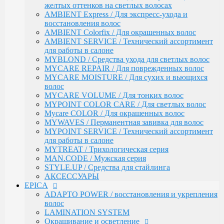
АКСЕССУАРЫ
желтых оттенков на светлых волосах
EPICA
AMBIENT Express / Для экспресс-ухода и
ADAPTO POWER / восстановления и укрепления
восстановления волос
волос
AMBIENT Colorfix / Для окрашенных волос
LAMINATION SYSTEM
AMBIENT SERVICE / Технический ассортимент
Окрашивание и осветление
для работы в салоне
КРЕМ-КРАСКА COLORSHADE
MYBLOND / Средства ухода для светлых волос
Осветление
MYCARE REPAIR / Для поврежденных волос
Окисляющая эмульсия
MYCARE MOISTURE / Для сухих и вьющихся
Гель-краска Colordream
волос
Оттеночные муссы
MYCARE VOLUME / Для тонких волос
SHAPE WAVE / Химическая завивка
MYPOINT COLOR CARE / Для светлых волос
НАБОРЫ EPICA
Mycare COLOR / Для окрашенных волос
Уход за кожей рук / Крем-мыло, Крем для рук
MYWAVES / Перманентная завивка для волос
Styling
MYPOINT SERVICE / Технический ассортимент
TOTAL CARE / Уход и защита
для работы в салоне
SPECIAL / Особенный уход
MYTREAT / Трихологическая серия
SKIN BALANCE| / Регулирование работы сальных
MAN.CODE / Мужская серия
желез
STYLE.UP / Средства для стайлинга
SILK WAVES / Ежедневный уход за вьющимися
АКСЕССУАРЫ
волосами
EPICA
HEMP THERAPY ORGANIC / Для роста волос
ADAPTO POWER / восстановления и укрепления
MEN'S / Мужская серия
волос
COLD BLOND / Уход для blond
LAMINATION SYSTEM
KERATIN PRO / Реконструкция и восстановление
Окрашивание и осветление