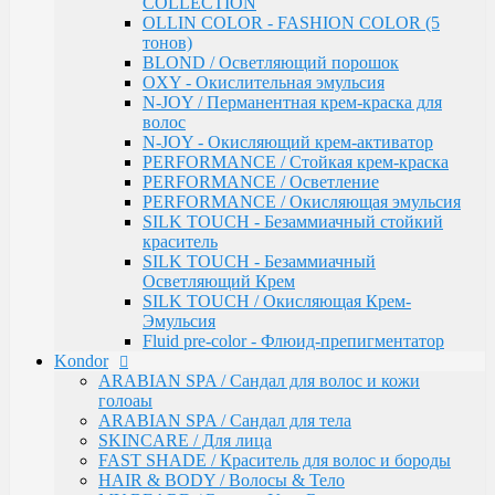
COLLECTION
Инструменты & Аксессуары
OLLIN COLOR - FASHION COLOR (5
Парфюмерное мыло
тонов)
Парфюмерия
BLOND / Осветляющий порошок
Constant Delight
OXY - Окислительная эмульсия
Repair / Для поврежденных волос
N-JOY / Перманентная крем-краска для
Лосьон для удаления красителя
волос
5 Magic Oil / Уход и стайлинг
N-JOY - Окисляющий крем-активатор
Fixing
PERFORMANCE / Стойкая крем-краска
Pre-Styling
PERFORMANCE / Осветление
Styling
PERFORMANCE / Окисляющая эмульсия
BARBER & MEN'S / Косметика для мужчин
SILK TOUCH - Безаммиачный стойкий
C-Line / Сохранение цвета
краситель
Лаки для волос
SILK TOUCH - Безаммиачный
Oxigent / Оксигенты
Осветляющий Крем
Осветляющий порошок
SILK TOUCH / Окисляющая Крем-
Delight TRIONFO / Окрашивания волос
Эмульсия
Краска для бровей
Fluid pre-color - Флюид-препигментатор
Crema Colorante Vit C / Краситель с витамином С
Kondor
кашемиром и алоэ
ARABIAN SPA / Сандал для волос и кожи
Olio Colorante / Масло для окрашивания волос
голоаы
Delightex / Мультивитаминная защита
ARABIAN SPA / Сандал для тела
Крио Терапия
SKINCARE / Для лица
SPA / Терапия с шелком
FAST SHADE / Краситель для волос и бороды
Серия против выпадения
HAIR & BODY / Волосы & Тело