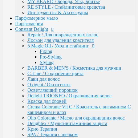
Восстановление волос
MY BEARD / Борода, Усы, Бритье
Intensive
RE STYLE / Стайлинговые средства
Bio Flowers Water / Уход за волосами
Инструменты & Аксессуары
Be Wavy / Химическая завивка
Парфюмерное мыло
Одноразовая продукция
Парфюмерия
Lador
Constant Delight
Бальзамы и кондиционеры
Repair / Для поврежденных волос
Защита, Лечения и Восстановления
Лосьон для удаления красителя
Маски
5 Magic Oil / Уход и стайлинг
Масла
Fixing
Сыворотки
Pre-Styling
Уход за телом / Скрабы и пилинги
Styling
Шампуни
BARBER & MEN'S / Косметика для мужчин
Kapous
C-Line / Сохранение цвета
Total Reconstruction
Лаки для волос
Arganoil
Oxigent / Оксигенты
Обесцвечивающие продукты Arganoil
Осветляющий порошок
Стайлинг Arganoil
Delight TRIONFO / Окрашивания волос
Уход за волосами Arganoil
Краска для бровей
Aromatic Symphony
Crema Colorante Vit C / Краситель с витамином С
Biotin Energy
кашемиром и алоэ
Blond Bar
Olio Colorante / Масло для окрашивания волос
BLOND BAR Оттеночные Бальзамы
Delightex / Мультивитаминная защита
BLOND BAR Уход за Волосами
Крио Терапия
Brilliants Gloss
SPA / Терапия с шелком