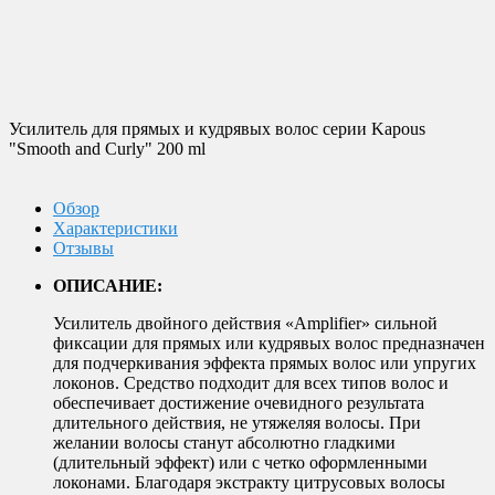
Гибкие скидки
Система накопительных скидок! Копите бонусные баллы и
делайте на них новые покупки!
Магазин в Москве
Будем рады видеть вас в нашем магазине по адресу г. Москва,
ул. Крымский Вал, д. 3, стр. 2.
Усилитель для прямых и кудрявых волос серии Kapous
"Smooth and Curly" 200 ml
Обзор
Характеристики
Отзывы
ОПИСАНИЕ:
Усилитель двойного действия «Amplifier» сильной
фиксации для прямых или кудрявых волос предназначен
для подчеркивания эффекта прямых волос или упругих
локонов. Средство подходит для всех типов волос и
обеспечивает достижение очевидного результата
длительного действия, не утяжеляя волосы. При
желании волосы станут абсолютно гладкими
(длительный эффект) или с четко оформленными
локонами. Благодаря экстракту цитрусовых волосы