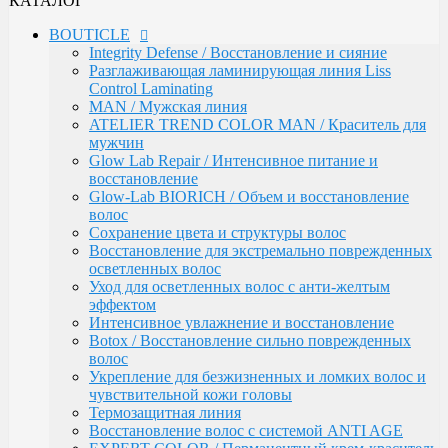
КАТАЛОГ
Сохранение цвета и структуры волос
Восстановление для экстремально поврежденных
BOUTICLE
осветленных волос
Integrity Defense / Восстановление и сияние
Уход для осветленных волос с анти-желтым
Разглаживающая ламинирующая линия Liss
эффектом
Control Laminating
Интенсивное увлажнение и восстановление
MAN / Мужская линия
Botox / Восстановление сильно поврежденных
ATELIER TREND COLOR MAN / Краситель для
волос
мужчин
Укрепление для безжизненных и ломких волос и
Glow Lab Repair / Интенсивное питание и
чувствительной кожи головы
восстановление
Термозащитная линия
Glow-Lab BIORICH / Объем и восстановление
Воcстановление волос с системой ANTI AGE
волос
EXPERT COLOR / Перманентный крем-краситель
Сохранение цвета и структуры волос
для волос (108 оттенков)
Восстановление для экстремально поврежденных
Окисляющая эмульсия / Developer
осветленных волос
Atelier Color Integrative / Полуперманентный
Уход для осветленных волос с анти-желтым
краситель для тонирования волос (41 оттенок)
эффектом
Bleacher Powder / Обесцвечивающие средства для
Интенсивное увлажнение и восстановление
волос
Botox / Восстановление сильно поврежденных
Artistic Style / Средства для стайлинга
волос
Аксессуары
Укрепление для безжизненных и ломких волос и
Karseell
чувствительной кожи головы
MACA / Уход за волосами
Термозащитная линия
ARGAN
Воcстановление волос с системой ANTI AGE
Стайлинг