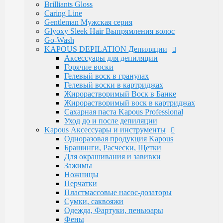
Luxe Care
Brilliants Gloss
Macadamia Oil
Caring Line
Magic Keratin
Gentleman Мужская серия
Magic Keratin Стайлинг
Glyoxy Sleek Hair Выпрямления волос
Средства для долговременной завивки
Go-Wash
Уход за волосами
KAPOUS DEPILATION Депиляции
Milk Line
Аксессуары для депиляции
Oliva and Avocado
Горячие воски
Profilactic
Гелевый воск в гранулах
Smooth and Curly
Гелевый воски в картриджах
Treatment Лечебная
Жирорастворимый Воск в Банке
Ylang Ylang
Жирорастворимый воск в картриджах
Окрашивание Kapous
Сахарная паста Kapous Professional
Кремообразная проявляющая эмульсия
Уход до и после депиляции
Обесцвечивающие и специальные продукты
Kapous Аксессуары и инструменты
Окислительная Эмульсия "ActiOx"
Одноразовая продукция Kapous
Окрашивание Hyaluronic Acid
Брашинги, Расчески, Щетки
Окрашивание Studio
Для окрашивания и завивки
Окрашивание бровей и ресниц
Зажимы
Прямые пигменты Rainbow
Ножницы
Стайлинг Kapous
Перчатки
Уход за волосами HYALURONIC ACID
Пластмассовые насос-дозаторы
Уход за волосами PROFESSIONAL
Сумки, саквояжи
Средства для химической завивки волос
Одежда, Фартуки, пеньюары
Краски для бровей и ресниц
Фены