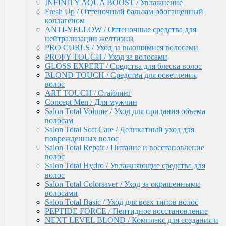
Salon Total Soft Care / Деликатный уход для
INFINITY AQUA BOOST / Увлажнение
поврежденных волос
Fresh Up / Оттеночный бальзам обогащенный
Salon Total Repair / Питание и восстановление
коллагеном
волос
ANTI-YELLOW / Оттеночные средства для
Salon Total Hydro / Увлажняющие средства для
нейтрализации желтизны
волос
PRO CURLS / Уход за вьющимися волосами
Salon Total Colorsaver / Уход за окрашенными
PROFY TOUCH / Уход за волосами
волосами
GLOSS EXPERT / Средства для блеска волос
Salon Total Basic / Уход для всех типов волос
BLOND TOUCH / Средства для осветления
PEPTIDE FORCE / Пептидное восстановление
волос
NEXT LEVEL BLOND / Комплекс для создания и
ART TOUCH / Стайлинг
поддержания блонда
Concept Men / Для мужчин
DETOX POWER / Уход
Salon Total Volume / Уход для придания объема
BONDING SYSTEM / Уход с бондинг-комплексом
волосам
BIOTIN SECRETS / Укрепляющий уход
Salon Total Soft Care / Деликатный уход для
TEFIA
поврежденных волос
Окрашивание волос / Ambient, MYPOINT
Salon Total Repair / Питание и восстановление
CALEIDO COLORS / Пигменты прямого
волос
действия
Salon Total Hydro / Увлажняющие средства для
Перманентная крем-краска для волос
волос
Ambient (150 оттенков)
Salon Total Colorsaver / Уход за окрашенными
Специальные оттенки для блондинок
волосами
Специальные оттенки для седых волос
Salon Total Basic / Уход для всех типов волос
Корректоры AMBIENT
PEPTIDE FORCE / Пептидное восстановление
Основные оттенки AMBIENT
NEXT LEVEL BLOND / Комплекс для создания и