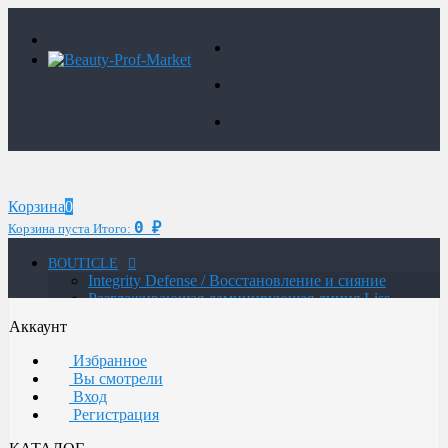
Корзина
0
0
₽
Корзина пуста
Итого:
BOUTICLE
Integrity Defense / Восстановление и сияние
Разглаживающая ламинирующая линия Liss
Control Laminating
Аккаунт
MAN / Мужская линия
ATELIER TREND COLOR MAN / Краситель для
Избранное
мужчин
Вы смотрели
Glow Lab Repair / Интенсивное питание и
Вход
восстановление
Регистрация
Glow-Lab BIORICH / Объем и восстановление
волос