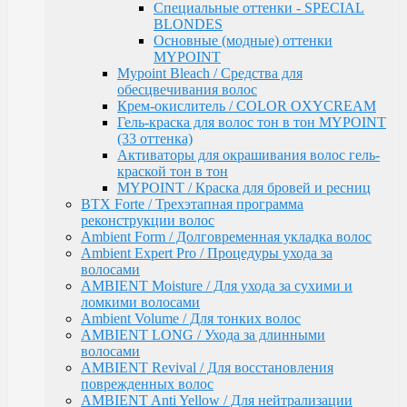
ломкими волосами
Специальные оттенки - SPECIAL
Ambient Volume / Для тонких волос
BLONDES
AMBIENT LONG / Ухода за длинными волосами
Основные (модные) оттенки
AMBIENT Revival / Для восстановления
MYPOINT
поврежденных волос
Mypoint Bleach / Средства для
AMBIENT Anti Yellow / Для нейтрализации
обесцвечивания волос
желтых оттенков на светлых волосах
Крем-окислитель / COLOR OXYCREAM
AMBIENT Express / Для экспресс-ухода и
Гель-краска для волос тон в тон MYPOINT
восстановления волос
(33 оттенка)
AMBIENT Colorfix / Для окрашенных волос
Активаторы для окрашивания волос гель-
AMBIENT SERVICE / Технический ассортимент
краской тон в тон
для работы в салоне
MYPOINT / Краска для бровей и ресниц
MYBLOND / Средства ухода для светлых волос
BTX Forte / Трехэтапная программа
MYCARE REPAIR / Для поврежденных волос
реконструкции волос
MYCARE MOISTURE / Для сухих и вьющихся
Ambient Form / Долговременная укладка волос
волос
Ambient Expert Pro / Процедуры ухода за
MYCARE VOLUME / Для тонких волос
волосами
MYPOINT COLOR CARE / Для светлых волос
AMBIENT Moisture / Для ухода за сухими и
Mycare COLOR / Для окрашенных волос
ломкими волосами
MYWAVES / Перманентная завивка для волос
Ambient Volume / Для тонких волос
MYPOINT SERVICE / Технический ассортимент
AMBIENT LONG / Ухода за длинными
для работы в салоне
волосами
MYTREAT / Трихологическая серия
AMBIENT Revival / Для восстановления
MAN.CODE / Мужская серия
поврежденных волос
STYLE.UP / Средства для стайлинга
AMBIENT Anti Yellow / Для нейтрализации