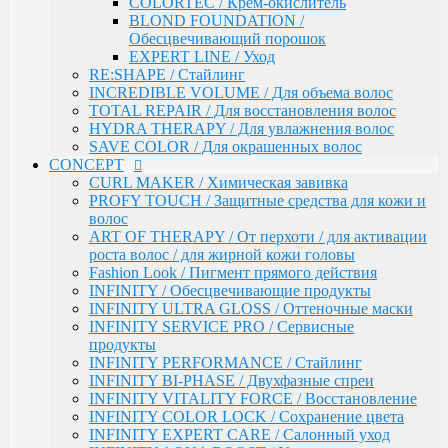
COLORTEC / Крем-окислитель
ART OF THERAPY / От перхоти / для активации
BLOND FOUNDATION /
роста волос / для жирной кожи головы
Обесцвечивающий порошок
Fashion Look / Пигмент прямого действия
EXPERT LINE / Уход
INFINITY / Обесцвечивающие продукты
RE:SHAPE / Стайлинг
INFINITY ULTRA GLOSS / Оттеночные маски
INCREDIBLE VOLUME / Для объема волос
INFINITY SERVICE PRO / Сервисные продукты
TOTAL REPAIR / Для восстановления волос
INFINITY PERFORMANCE / Стайлинг
HYDRA THERAPY / Для увлажнения волос
INFINITY BI-PHASE / Двухфазные спреи
SAVE COLOR / Для окрашенных волос
INFINITY VITALITY FORCE / Восстановление
CONCEPT
INFINITY COLOR LOCK / Сохранение цвета
CURL MAKER / Химическая завивка
INFINITY EXPERT CARE / Салонный уход
PROFY TOUCH / Защитные средства для кожи и
INFINITY AQUA BOOST / Увлажнение
волос
Fresh Up / Оттеночный бальзам обогащенный
ART OF THERAPY / От перхоти / для активации
коллагеном
роста волос / для жирной кожи головы
ANTI-YELLOW / Оттеночные средства для
Fashion Look / Пигмент прямого действия
нейтрализации желтизны
INFINITY / Обесцвечивающие продукты
PRO CURLS / Уход за вьющимися волосами
INFINITY ULTRA GLOSS / Оттеночные маски
PROFY TOUCH / Уход за волосами
INFINITY SERVICE PRO / Сервисные
GLOSS EXPERT / Средства для блеска волос
продукты
BLOND TOUCH / Средства для осветления волос
INFINITY PERFORMANCE / Стайлинг
ART TOUCH / Стайлинг
INFINITY BI-PHASE / Двухфазные спреи
Concept Men / Для мужчин
INFINITY VITALITY FORCE / Восстановление
Salon Total Volume / Уход для придания объема
INFINITY COLOR LOCK / Сохранение цвета
волосам
INFINITY EXPERT CARE / Салонный уход