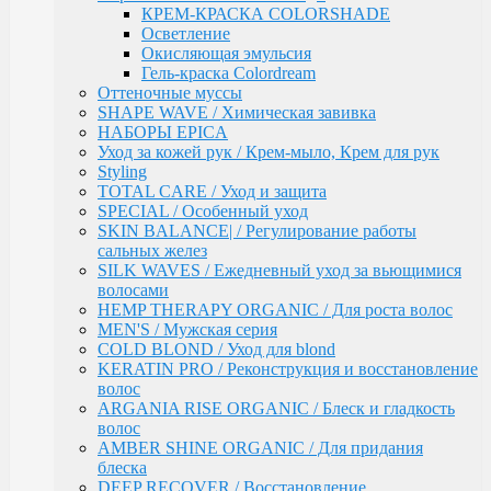
волос
КРЕМ-КРАСКА COLORSHADE
ARGANIA RISE ORGANIC / Блеск и гладкость
Осветление
волос
Окисляющая эмульсия
AMBER SHINE ORGANIC / Для придания блеска
Гель-краска Colordream
DEEP RECOVER / Восстановление поврежденных
Оттеночные муссы
волос
SHAPE WAVE / Химическая завивка
VOLUME BOOSTER / Для придания объема
НАБОРЫ EPICA
RICH COLOR / Для окрашенных волос
Уход за кожей рук / Крем-мыло, Крем для рук
COMPLEX PRO / Защита во время и после
Styling
окрашивания
TOTAL CARE / Уход и защита
COLLAGEN PRO / Глубокое увлажнение волос
SPECIAL / Особенный уход
INTENSE MOISTURE / Для увлажнения и
SKIN BALANCE| / Регулирование работы
питания сухих волос
сальных желез
DAILY HAIRCARE / Ежедневный уход
SILK WAVES / Ежедневный уход за вьющимися
Техническая серия
волосами
Аксессуары
HEMP THERAPY ORGANIC / Для роста волос
Ollin
MEN'S / Мужская серия
PINK DREAM / Линия тонирующих средств для
COLD BLOND / Уход для blond
светлых волос
KERATIN PRO / Реконструкция и восстановление
L&P SYSTEM / Липидная система глубокого
волос
восстановления волос
ARGANIA RISE ORGANIC / Блеск и гладкость
НАБОРЫ
волос
Anti-Yellow / Для нейтрализации жёлтых оттенков
AMBER SHINE ORGANIC / Для придания
Salon Beauty / Уход для увлажнения, питания и
блеска
яркости волос
DEEP RECOVER / Восстановление