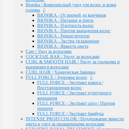
INTENSE PROFI COLOR / Поддержание яркости
Bionika / Комплексный уход для волос и кожи
цвета и уход за окрашенными волосами
головы
KERATINE ROYAL TREATMENT / Кератиновое
BIONIKA - От корней до кончиков
восстановление
BIONIKA - Питание и блеск
KERATINE SYSTEM / Кератиновое выпрямление
BIONIKA - Плотность волос
волос
BIONIKA - Против выпадения волос
MATISSE COLOR / Пигмент прямого действия
BIONIKA - Реконструктор
MATISSE COLOR / Тонирующие маски
BIONIKA - Экстра увлажнение
MEGAPOLIS / Антиоксидантная премиум-серия
BIONIKA - Яркость цвета
PERFECT HAIR
Care / Уход за волосами
PREMIER FOR MEN
COCKTAIL BAR / Уходу за волосами
SERVICE LINE / Салонный уход
CURL & SMOOTH HAIR / Уходу за гладкими и
SHINE BLOND / Уход за светлыми волосами
вьющимися волосами
STYLE / Укладка
CURL HAIR / Химическая Завивка
VISION / Крем-краска для бровей и ресниц
FULL FORCE / Здоровье волос
X-PLEX
FULL FORCE - Экстракт кокоса /
Окрашивание волос
Восстановления волос
CRUSH COLOR - Гель-краска для волос
FULL FORCE / Экстракт пурпурного
прямого действия (8 тонов)
женьшеня
MEGAPOLIS - Безаммиачный масляный
FULL FORCE - Экстракт алоэ / Против
краситель
перхоти
MEGAPOLIS NEW - Окисляющая крем-
FULL FORCE / Экстракт бамбука
эмульсия
INTENSE PROFI COLOR / Поддержание яркости
COLOR - Перманентная крем-краска для
цвета и уход за окрашенными волосами
волос (96) тонов, 60мл-100мл