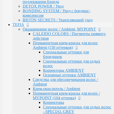
Средства для обесцвечивания волос /
поддержания блонда
Ambient
DETOX POWER / Уход
Крем-окислитель / Ambient
BONDING SYSTEM / Уход с бондинг-
Перманентная крем-краска для волос /
комплексом
MYPOINT (104 оттенка)
BIOTIN SECRETS / Укрепляющий уход
Корректоры
TEFIA
Специальные оттенки для седых волос
Окрашивание волос / Ambient, MYPOINT
- SPECIAL GREY
CALEIDO COLORS / Пигменты прямого
Специальные оттенки - SPECIAL
действия
BLONDES
Перманентная крем-краска для волос
Основные (модные) оттенки
Ambient (150 оттенков)
MYPOINT
Специальные оттенки для
Mypoint Bleach / Средства для
блондинок
обесцвечивания волос
Специальные оттенки для седых
Крем-окислитель / COLOR OXYCREAM
волос
Гель-краска для волос тон в тон MYPOINT
Корректоры AMBIENT
(33 оттенка)
Основные оттенки AMBIENT
Активаторы для окрашивания волос гель-
Средства для обесцвечивания волос /
краской тон в тон
Ambient
MYPOINT / Краска для бровей и ресниц
Крем-окислитель / Ambient
BTX Forte / Трехэтапная программа
Перманентная крем-краска для волос /
реконструкции волос
MYPOINT (104 оттенка)
Ambient Form / Долговременная укладка волос
Корректоры
Ambient Expert Pro / Процедуры ухода за волосами
Специальные оттенки для седых волос
AMBIENT Moisture / Для ухода за сухими и
- SPECIAL GREY