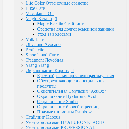
Электротовары
Life Color Оттеночные средства
Восконагреватели для депиляции
Luxe Care
SELECTIVE PROFESSIONAL
Macadamia Oil
Теги
Magic Keratin
marfa
memo
Бальзам
Бустер
Воск
Гель для
Magic Keratin Стайлинг
бритья
Для бороды
Для мужчин
Дозатор
Краски для
Средства для долговременной завивки
волос
Крем после бритья
Лак для волос
Лак-
Уход за волосами
спрей
Лосьон
Маска
Масло для волос
Мужская
Milk Line
Косметика
Обесцвечивающий порошок
Окислительная
Oliva and Avocado
Эмульсия
Паста для волос
Пудра
Тонирующая
Profilactic
маска
Укладка волос
Флюид
Щетка
для роста
Smooth and Curly
волос
духи
духимарфа
защита волос
кондиционер для
Treatment Лечебная
волос
концентрированныйпарфюм
краска для
Ylang Ylang
волос
маска для волос
мусс для
Окрашивание Kapous
волос
мыло
парфюм
парфюмерия
парфюмернаявода
п
Кремообразная проявляющая эмульсия
парфюмерия
сильная фиксация
спрей для волос
спрей
Обесцвечивающие и специальные
с морской
продукты
солью
сыворотка
термозащита
фейдинг
шампунь
экст
Окислительная Эмульсия "ActiOx"
фиксация
Окрашивание Hyaluronic Acid
Бренды
Окрашивание Studio
Kapous Professional
Окрашивание бровей и ресниц
Estel Professional
Прямые пигменты Rainbow
Matrix
Стайлинг Kapous
Ollin Professional
Уход за волосами HYALURONIC ACID
Londa Professional
Уход за волосами PROFESSIONAL