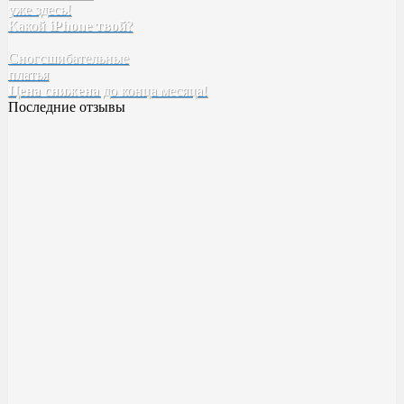
уже здесь!
Tefia
Какой
iPhone твой
SELECTIVE
?
Kebren
Сногсшибательные
Karseell
платья
Concept
Цена снижена
EPICA
до конца месяца!
Последние отзывы
Духи BYREDO Bal d’Afrique
Классный аромат ??
Качество высокое! Стойкость,шлейф все как надо ✅
Милена
23 ноября 2023 14:20
Духи Boadicea the Victorious Aurica
Хорошее качество
Возьму в следующий рас больше )
Катя
17 ноября 2023 00:55