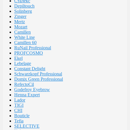
Сталекс
Depiltouch
Solinberg
Zinger
Mertz
Mozart
Camillen
White Line
Camillen 60
RuNail Professional
PROFCOSMO
Ekel
Lebelage
Constant Delight
Schwarzkopf Professional
Domix Green Professional
RefectoCil
Godefroy Eyebrow
Henna Expert
Lador
TIGI
CHI
Bouticle
Tefia
SELECTIVE