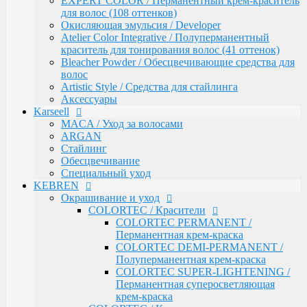
EXPERT COLOR / Перманентный крем-краситель
Обесцвечивание
для волос (108 оттенков)
Специальный уход
Окисляющая эмульсия / Developer
KEBREN
Atelier Color Integrative / Полуперманентный
Окрашивание и уход
краситель для тонирования волос (41 оттенок)
COLORTEC / Красители
Bleacher Powder / Обесцвечивающие средства для
COLORTEC PERMANENT /
волос
Перманентная крем-краска
Artistic Style / Средства для стайлинга
COLORTEC DEMI-PERMANENT /
Аксессуары
Полуперманентная крем-краска
Karseell
COLORTEC SUPER-LIGHTENING /
MACA / Уход за волосами
Перманентная суперосветляющая
ARGAN
крем-краска
Стайлинг
COLORTEC / Крем-окислитель
Обесцвечивание
BLOND FOUNDATION / Обесцвечивающий
Специальный уход
порошок
KEBREN
EXPERT LINE / Уход
Окрашивание и уход
RE:SHAPE / Стайлинг
COLORTEC / Красители
INCREDIBLE VOLUME / Для объема волос
COLORTEC PERMANENT /
TOTAL REPAIR / Для восстановления волос
Перманентная крем-краска
HYDRA THERAPY / Для увлажнения волос
COLORTEC DEMI-PERMANENT /
SAVE COLOR / Для окрашенных волос
Полуперманентная крем-краска
CONCEPT
COLORTEC SUPER-LIGHTENING /
CURL MAKER / Химическая завивка
Перманентная суперосветляющая
PROFY TOUCH / Защитные средства для кожи и
крем-краска
волос