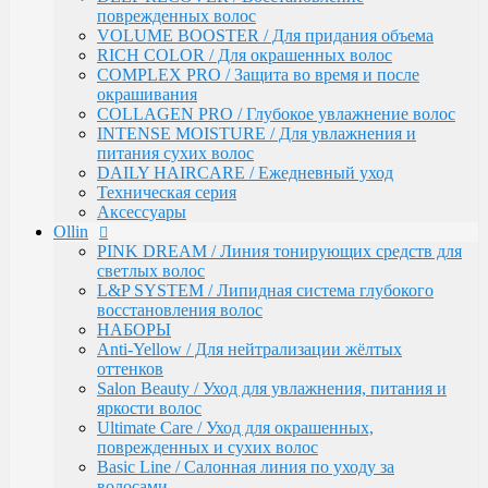
Ultimate Care / Уход для окрашенных,
поврежденных волос
поврежденных и сухих волос
VOLUME BOOSTER / Для придания объема
Basic Line / Салонная линия по уходу за волосами
RICH COLOR / Для окрашенных волос
Bionika / Комплексный уход для волос и кожи
COMPLEX PRO / Защита во время и после
головы
окрашивания
BIONIKA - От корней до кончиков
COLLAGEN PRO / Глубокое увлажнение волос
BIONIKA - Питание и блеск
INTENSE MOISTURE / Для увлажнения и
BIONIKA - Плотность волос
питания сухих волос
BIONIKA - Против выпадения волос
DAILY HAIRCARE / Ежедневный уход
BIONIKA - Реконструктор
Техническая серия
BIONIKA - Экстра увлажнение
Аксессуары
BIONIKA - Яркость цвета
Ollin
Care / Уход за волосами
PINK DREAM / Линия тонирующих средств для
COCKTAIL BAR / Уходу за волосами
светлых волос
CURL & SMOOTH HAIR / Уходу за гладкими и
L&P SYSTEM / Липидная система глубокого
вьющимися волосами
восстановления волос
CURL HAIR / Химическая Завивка
НАБОРЫ
FULL FORCE / Здоровье волос
Anti-Yellow / Для нейтрализации жёлтых
FULL FORCE - Экстракт кокоса /
оттенков
Восстановления волос
Salon Beauty / Уход для увлажнения, питания и
FULL FORCE / Экстракт пурпурного
яркости волос
женьшеня
Ultimate Care / Уход для окрашенных,
FULL FORCE - Экстракт алоэ / Против
поврежденных и сухих волос
перхоти
Basic Line / Салонная линия по уходу за
FULL FORCE / Экстракт бамбука
волосами